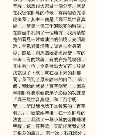
菩薩，我想跟大家做一個分享。就是
在我皈依師尊的時候，有兩個心咒環
繞著我，其中一個是「高王觀世音真
經」。當第一個三千遍唸完的時候，
在靜坐中我到了一個地方，我清清楚
楚的看見一片綠油油的仙境，光明剔
透，空氣異常清新，吸進去全身清
涼、飽足，四周圍繞著出家僧，有的
坐著，有的站著，有的在持咒繞佛。 
其中有一位，全身發出大光芒，於是
我就跪了下來，就在跪下來的剎那
間，我回到了原來靜坐的自己。 第二
個，我唸的就是「百字明咒」，因為
早期師尊要求皈依弟子必做的功課是
「高王觀世音真經」和「百字明
咒」，所以我也唸了無數遍的「百字
明咒」。皈依兩年後，在一次師尊的
法會上，我請了一尊小尊的金剛薩埵
菩薩，這一尊菩薩一直陪伴著我走過
了很多的歲月。 有一次，我在國外，