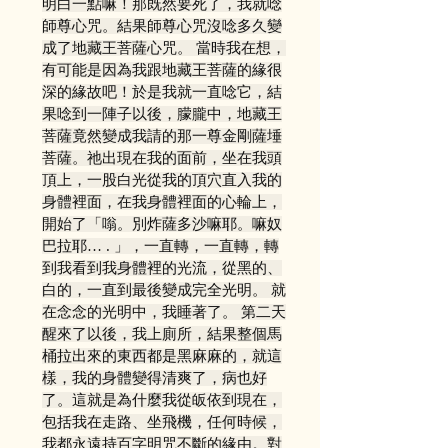
明白一點嘛！那既然要死了，我就唸
師尊心咒。結果師尊心咒沒唸多久變
成了地藏王菩薩心咒。 當時我在想，
有可能是因為我跟地藏王菩薩的緣很
深的緣故吧！於是我就一直唸它，結
果唸到一陣子以後，朦朧中，地藏王
菩薩竟然變成我請的那一尊金剛薩埵
菩薩。祂出現在我的面前，坐在我頭
頂上，一股白光從我的頂穴直入我的
身體裡面，在我身體裡面的心輪上，
開始了「嗡。別炸薩多沙嘛耶。嘛奴
巴拉耶… . 」，一直轉，一直轉，轉
到我看到我身體裡的光流，從黑的、
白的，一直到最後變成完全光明。 就
在念念的光明中，我睡著了。 第二天
醒來了以後，我上廁所，結果整個馬
桶拉出來的東西都是黑麻麻的，就這
樣，我的身體變得清爽了，病也好
了。這就是為什麼我從皈依到現在，
包括我在走路、坐飛機，任何時候，
我都永遠持百字明咒不斷的緣由。對