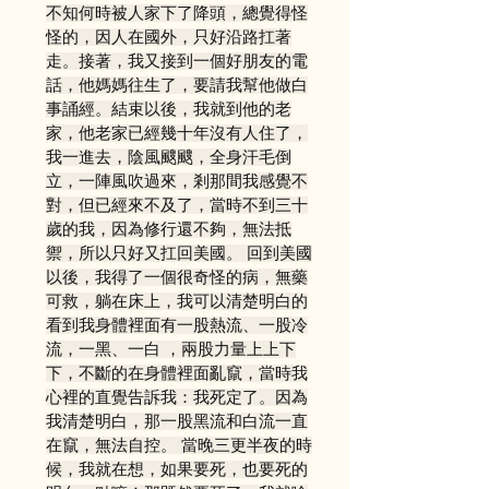
不知何時被人家下了降頭，總覺得怪
怪的，因人在國外，只好沿路扛著
走。接著，我又接到一個好朋友的電
話，他媽媽往生了，要請我幫他做白
事誦經。結束以後，我就到他的老
家，他老家已經幾十年沒有人住了，
我一進去，陰風颼颼，全身汗毛倒
立，一陣風吹過來，剎那間我感覺不
對，但已經來不及了，當時不到三十
歲的我，因為修行還不夠，無法抵
禦，所以只好又扛回美國。 回到美國
以後，我得了一個很奇怪的病，無藥
可救，躺在床上，我可以清楚明白的
看到我身體裡面有一股熱流、一股冷
流，一黑、一白 ，兩股力量上上下
下，不斷的在身體裡面亂竄，當時我
心裡的直覺告訴我：我死定了。因為
我清楚明白，那一股黑流和白流一直
在竄，無法自控。 當晚三更半夜的時
候，我就在想，如果要死，也要死的