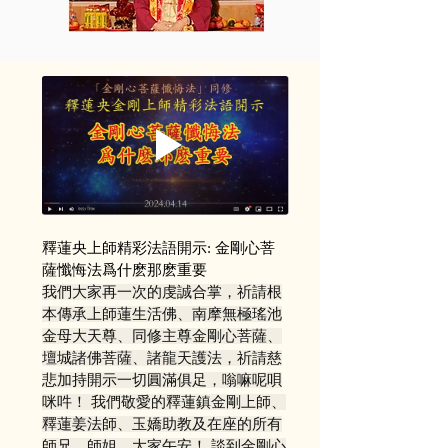
釋蓮央上師精彩法語開示: 金剛心菩
薩懺悔法爲什麽那麽重要
我們大家再一次的虔誠合掌，祈請根
本傳承上師蓮生活佛、南摩無極瑤池
金母大天尊、同修主尊金剛心菩薩、
壇城諸佛菩薩、諸龍天護法，祈請慈
悲加持開示一切圓滿俱足，嗡嘛呢唄
咪吽！ 我們敬愛的釋蓮鎮金剛上師、
釋蓮姜法師、玉嬌助教及在座的所有
師兄、師姐，大家午安！ 談到金剛心