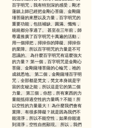
百字明咒，我有特別深的感受，剛才
蓮鎮上師已經把金剛心菩薩、金剛薩
埵菩薩的來歷以及力量，百字明咒的
重要功能，包括補缺、圓滿、懺悔，
統統都分享過了。 甚至在三年前，師
尊還推廣了百字明咒十萬遍的活動，
用一個掃把，掃掉你的障礙、掃掉你
的業障。所以百字明咒的力量是不可
思議的。 為什麼百字明咒有這麼強大
的力量？ 第一個，百字明咒是金剛心
菩薩、金剛薩埵菩薩的心輪咒，祂的
成就悉地。 第二個，金剛薩埵百字明
咒，全部都是梵文，梵文本身就是宇
宙的玄秘之能，所以這是它的第二個
力量。 第三個，你想，所有東西的力
量能抵得過空性的力量嗎？不能！所
以空性的力量最大！ 為什麼我們會有
業障、有很多障礙？就是因為我們不
能清淨，所以不能空性，如果你能達
到清淨，空性自然顯現。 所以，我們