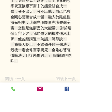
了，身體不見了以後，百字明咒的頻
率就直接跟宇宙中的能量結合成一
體，分不出天，分不出地，自己也與
金剛心菩薩合成一體，融入於毘盧性
海光明中，這個光明能量充满整個宇
宙，空性是無窮盡的大能量。 對於這
個百字明咒，我們偉大的根本傳承上
師，他曾經講過一句話。師尊說：
「我每天晚上，不管修任何一個法，
最後一定會修百字明咒，金剛心菩薩
懺悔法，且從未斷過。」 嗡嘛呢唄咪
吽！
閲讀上一頁
閲讀下一頁