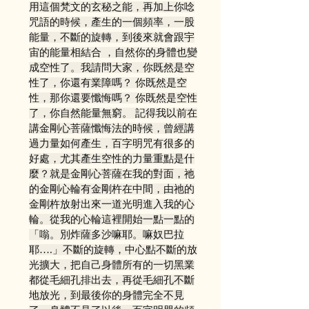
用這個梵文的玄秘之能，再加上你唸
咒語的時候，產生的一個頻率，一股
能量，不斷的旋轉，到後來就會跟宇
宙的能量相結合 ，自然你的身體也變
成空性了。我請問大家，你既然是空
性了，你還有業障嗎？ 你既然是空
性，那你還要懺悔嗎？ 你既然是空性
了，你自然能量無窮。 記得我以前在
講金剛心菩薩懺悔法的時候，曾經講
過力量如何產生，百字明咒有很多的
好處，尤其產生空性的力量重點是什
麼？就是金剛心菩薩在我的對面，祂
的金剛心輪有金剛杵在中間，由祂的
金剛杵放射出來一道光明進入我的心
輪。從我的心輪這裡開始一點一點的
「嗡。別炸薩多沙嘛耶。嘛奴巴拉
耶….」不斷的旋轉，中心點不斷的放
光擴大，把自己身體所有的一切黑業
都從毛細孔排出去，再從毛細孔不斷
地放光，到最後你的身體完全不見