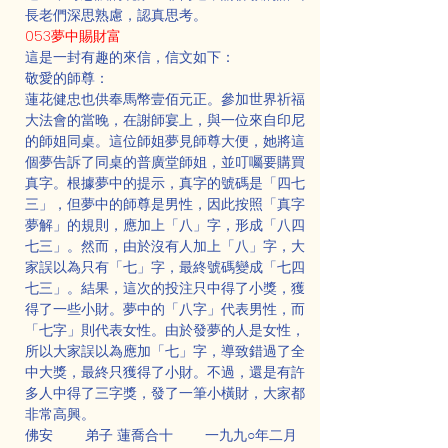
長老們深思熟慮，認真思考。
053夢中賜財富
這是一封有趣的來信，信文如下：
敬愛的師尊：
蓮花健忠也供奉馬幣壹佰元正。參加世界祈福
大法會的當晚，在謝師宴上，與一位來自印尼
的師姐同桌。這位師姐夢見師尊大便，她將這
個夢告訴了同桌的普廣堂師姐，並叮囑要購買
真字。根據夢中的提示，真字的號碼是「四七
三」，但夢中的師尊是男性，因此按照「真字
夢解」的規則，應加上「八」字，形成「八四
七三」。然而，由於沒有人加上「八」字，大
家誤以為只有「七」字，最終號碼變成「七四
七三」。結果，這次的投注只中得了小獎，獲
得了一些小財。夢中的「八字」代表男性，而
「七字」則代表女性。由於發夢的人是女性，
所以大家誤以為應加「七」字，導致錯過了全
中大獎，最終只獲得了小財。不過，還是有許
多人中得了三字獎，發了一筆小橫財，大家都
非常高興。
佛安        弟子 蓮喬合十        一九九○年二月