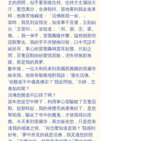
丈的房間，似乎要吞噬住持。住持方丈滿頭大
汗，驚恐萬分，全身顫抖。當他看到我走進來
時，他痛苦地喊道：「活佛救我一命。」
當時，我見到這情況，知道事不宜遲，立刻結
出「五雷印」，並唸道：「邦。朋。丕。霍。
雜。」我一伸手，雷聲轟隆作響，猛然朝那些
惡獸擊去。我的手不停變換印契，口中咒語不
絕於耳，掌心的雷聲轟鳴震耳欲聾。片刻之
間，百隻惡獸紛紛驚慌四散，消失得無影無
蹤。那是我的異夢。
數年後，一位大和尚來到美國西雅圖的雷藏寺
皈依我。他恭恭敬敬地對我說：“蓮生活佛。”
“你難道不中傷真佛宗？”我反問他。“大師，怎
會如此呢？
活佛您難道不記得了嗎？
當年您從空中降下，利用掌心雷驅散了百隻惡
獸。從那時起，我的身體毛病逐漸好了。是您
幫助我，驅走了寺中的魔鬼，才使我得以痊
癒。今天來到雷藏寺，再次皈依您，只是想表
達我的感激之情。”“你怎麼知道是我？”我感到
好奇。“夢中所見的就是活佛，我見過您的照