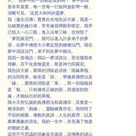
片。”“你夢中的一切都是真的嗎？”“夢中的情
形非常真實，每一言每一行如同放影帶一般，
清晰可見。”這是大和尚的靈夢。
我（蓮生活佛）實實在在地告訴大家，我是一
位確實的修行者，常常修習禪觀和密定。我早
已悟入一心三觀，進入法華三昧，也領悟了
「夢陀羅尼門」。我可以進入許多弟子的夢
境，在夢中傳授大小乘定慧的種種法門。我在
夢中演說法門，弟子則在夢中聽法。
我寫一首偈語：我以一夢演說法，眾生隨類各
得解。百千化身無盡意，斯是神力陀羅尼。
我告訴大家，業障的消除必須依「因緣果報」
的法則而來。皈依是「因」，學修真佛密法是
「緣」，業障的消除是「果」，而一切福報就
是「報」。只有擁有正確的因，與適當的助
緣，才能結出好的果報。
我今天所弘揚的真佛密法和真佛宗，其實是一
種深刻的「因緣」，靈驗確實存在。我領悟了
宇宙的精髓，佛教的真諦，人生的真理，以及
萬事萬象的演化。我的一生中，亦充滿了無盡
的微妙之處。
這些不可思議的現象並非偽造，請佛教的諸山