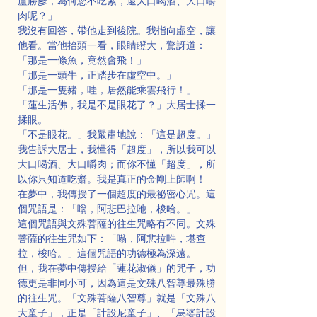
盧勝彥，為何您不吃素，還大口喝酒、大口嚼
肉呢？」
我沒有回答，帶他走到後院。我指向虛空，讓
他看。當他抬頭一看，眼睛瞪大，驚訝道：
「那是一條魚，竟然會飛！」
「那是一頭牛，正踏步在虛空中。」
「那是一隻豬，哇，居然能乘雲飛行！」
「蓮生活佛，我是不是眼花了？」大居士揉一
揉眼。
「不是眼花。」我嚴肅地說：「這是超度。」
我告訴大居士，我懂得「超度」，所以我可以
大口喝酒、大口嚼肉；而你不懂「超度」，所
以你只知道吃齋。我是真正的金剛上師啊！
在夢中，我傳授了一個超度的最祕密心咒。這
個咒語是：「嗡，阿悲巴拉吔，梭哈。」
這個咒語與文殊菩薩的往生咒略有不同。文殊
菩薩的往生咒如下：「嗡，阿悲拉吽，堪查
拉，梭哈。」這個咒語的功德極為深遠。
但，我在夢中傳授給「蓮花淑儀」的咒子，功
德更是非同小可，因為這是文殊八智尊最殊勝
的往生咒。「文殊菩薩八智尊」就是「文殊八
大童子」，正是「計設尼童子」、「烏婆計設