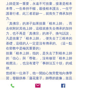
上師是第一重要，永遠不可捨棄，接著是根本
本尊，一生奉持不輟，最後根本護法，一生守
護著行者。此三者若缺一，就喪失了傳承加持
力。
「真佛宗」的弟子如果捨棄「根本上師」，而
去依附於其他上師，這樣就會失去傳承的加持
力，也不再是「真佛宗」的弟子。換句話說，
凡是捨棄了「根本上師」，便失去了三根本的
基礎，這樣的人一定是沒有傳承的。（這一點
在密教中是極其重要的）
捨棄「根本上師」指的，是失去了對根本上師
的「信心」與「尊敬」，沒有修習「根本上師
相應法」，也沒有遵守「事師法五十頌」的戒
律。
曾經有一位弟子，他一開始心無旁騖地向佛學
習，發願供奉「蓮花童子」師尊的瓷像，並且
認真修習「真佛密法」。然而，後來他看到了
許多譭謗蓮生活佛的文章，信心開始動搖。接
著，他接近了一位其他宗派的上師，並邀請這
位上師到自己的家中。
這位上師一看到師尊的瓷像，便要求將其移