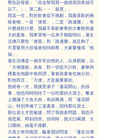
尊告訴母親：「你去幫我買一個便當回來就可
以了。」。第二點－－「超度」。
我這一生，對於飲食從不挑剔，我最喜歡的兩
樣食物，一是「便當」，二是「路邊攤」，有
什麼就吃什麼。我最不喜歡奢華的大餐館和盛
大的宴會。我希望每一位弟子都能明白，蓮生
活佛只要吃「便當」和「路邊攤」就足夠了，
不需要用大排場來招待師尊，大家要懂得「惜
福」。
蓮生活佛是一個非常自然的人，出身窮困，以
「方便隨順」為食，對一切從不計較。豪華與
樸素在他眼中無所謂，葷食與素食也無分別，
對他而言，「方便」才是最重要的。
曾經有一次，我接受弟子「蓮花聞山」的供
養，他也同時招待了一位吃齋的大居士。餐桌
上擺滿了大魚大肉，有紹興酒，而「蓮花聞
山」特別準備了三道素菜，招待那位居士。
那位居士才思敏捷，問了我很多問題，我也不
假思索、即刻回答。但同時，我大口喝酒、大
口嚼肉，絲毫不推辭。
大居士有些困惑，皺著眉頭問道：「蓮生活佛