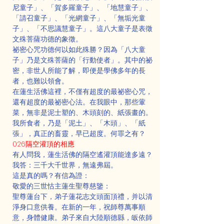
尼童子」、「賀多羅童子」、「地慧童子」、
「請召童子」、「光網童子」、「無垢光童
子」、「不思議慧童子」。這八大童子是表徵
文殊菩薩功德的象徵。
祕密心咒功德何以如此殊勝？因為「八大童
子」乃是文殊菩薩的「行動使者」。其中的祕
密，非世人所能了解，即便是學佛多年的長
者，也難以領會。
在蓮生活佛這裡，不僅有超度的最祕密心咒，
還有超度的最祕密心法。在我眼中，那些葷
菜，無非是泥士塑的、木頭刻的、紙張畫的。
我所食者，乃是「泥土」、「木頭」、「紙
張」，真正的畜靈，早已超度。何罪之有？
026隔空灌頂的相應
有人問我，蓮生活佛的隔空遙灌頂能達多遠？
我答：三千大千世界，無遠弗屆。
這是真的嗎？有信為證：
敬愛的三世怙主蓮生聖尊慈鑒：
聖尊蓮台下，弟子蓮花志文頭面頂禮，并以清
淨身口意供養。在新的一年，祝師尊萬事順
意，身體健康。弟子來自大陸順德縣，皈依師