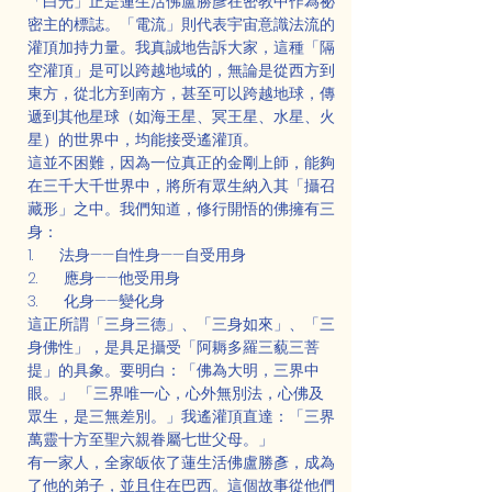
「白光」正是蓮生活佛盧勝彥在密教中作為祕
密主的標誌。「電流」則代表宇宙意識法流的
灌頂加持力量。我真誠地告訴大家，這種「隔
空灌頂」是可以跨越地域的，無論是從西方到
東方，從北方到南方，甚至可以跨越地球，傳
遞到其他星球（如海王星、冥王星、水星、火
星）的世界中，均能接受遙灌頂。
這並不困難，因為一位真正的金剛上師，能夠
在三千大千世界中，將所有眾生納入其「攝召
藏形」之中。我們知道，修行開悟的佛擁有三
身：
1.      法身——自性身——自受用身
2.      應身——他受用身
3.      化身——變化身
這正所謂「三身三德」、「三身如來」、「三
身佛性」，是具足攝受「阿耨多羅三藐三菩
提」的具象。要明白：「佛為大明，三界中
眼。」 「三界唯一心，心外無別法，心佛及
眾生，是三無差別。」我遙灌頂直達：「三界
萬靈十方至聖六親眷屬七世父母。」
有一家人，全家皈依了蓮生活佛盧勝彥，成為
了他的弟子，並且住在巴西。這個故事從他們