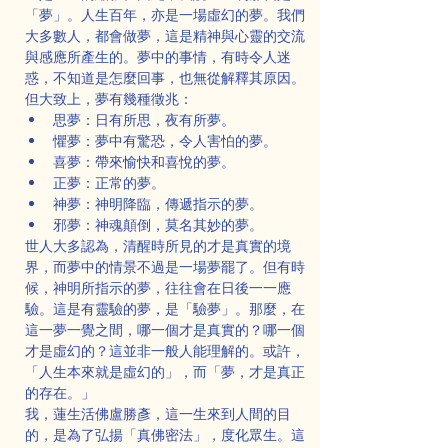
「夢」。人生百年，亦是一場虛幻的夢。我們
大多數人，都會做夢，這是精神與心靈的交流
與感應所產生的。夢中的事情，有時令人迷
惑，不知道是怎麼回事，也無從解釋其原因。
但大致上，夢有幾種徵兆：
思夢：日有所思，夜有所夢。
懼夢：夢中有驚恐，令人害怕的夢。
喜夢：帶來愉快和喜悅的夢。
正夢：正常的夢。
神夢：神明降臨，傳遞指示的夢。
邪夢：神魂顛倒，莫名其妙的夢。
世人大多認為，清醒時所見的才是真實的境
界，而夢中的情景不過是一場夢罷了。但有時
候，神明所指示的夢，往往會在日後一一應
驗。這是有靈驗的夢，是「驗夢」。那麼，在
這一夢一覺之間，哪一個才是真實的？哪一個
才是虛幻的？這並非一般人能理解的。或許，
「人生本來就是虛幻的」，而「夢，才是真正
的存在。」
我，蓮生活佛盧勝彥，這一生來到人間的目
的，是為了弘揚「真佛密法」，度化眾生。這