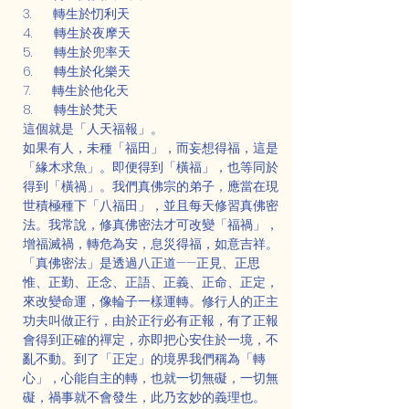
3.      轉生於忉利天
4.      轉生於夜摩天
5.      轉生於兜率天
6.      轉生於化樂天
7.      轉生於他化天
8.      轉生於梵天
這個就是「人天福報」。
如果有人，未種「福田」，而妄想得福，這是
「緣木求魚」。即便得到「橫福」，也等同於
得到「橫禍」。我們真佛宗的弟子，應當在現
世積極種下「八福田」，並且每天修習真佛密
法。我常說，修真佛密法才可改變「福禍」，
增福滅禍，轉危為安，息災得福，如意吉祥。
「真佛密法」是透過八正道——正見、正思
惟、正勤、正念、正語、正義、正命、正定，
來改變命運，像輪子一樣運轉。修行人的正主
功夫叫做正行，由於正行必有正報，有了正報
會得到正確的禪定，亦即把心安住於一境，不
亂不動。到了「正定」的境界我們稱為「轉
心」，心能自主的轉，也就一切無礙，一切無
礙，禍事就不會發生，此乃玄妙的義理也。