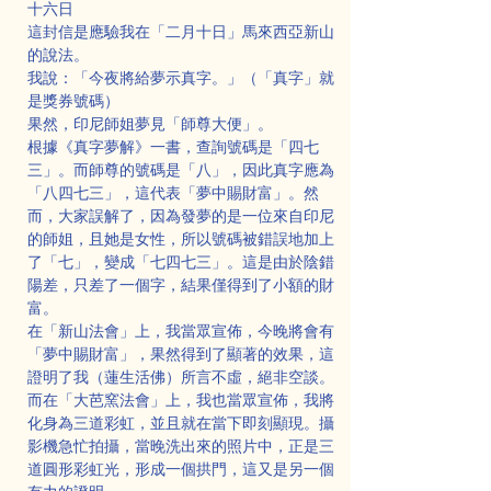
十六日
這封信是應驗我在「二月十日」馬來西亞新山
的說法。
我說：「今夜將給夢示真字。」（「真字」就
是獎券號碼）
果然，印尼師姐夢見「師尊大便」。
根據《真字夢解》一書，查詢號碼是「四七
三」。而師尊的號碼是「八」，因此真字應為
「八四七三」，這代表「夢中賜財富」。然
而，大家誤解了，因為發夢的是一位來自印尼
的師姐，且她是女性，所以號碼被錯誤地加上
了「七」，變成「七四七三」。這是由於陰錯
陽差，只差了一個字，結果僅得到了小額的財
富。
在「新山法會」上，我當眾宣佈，今晚將會有
「夢中賜財富」，果然得到了顯著的效果，這
證明了我（蓮生活佛）所言不虛，絕非空談。
而在「大芭窯法會」上，我也當眾宣佈，我將
化身為三道彩虹，並且就在當下即刻顯現。攝
影機急忙拍攝，當晚洗出來的照片中，正是三
道圓形彩虹光，形成一個拱門，這又是另一個