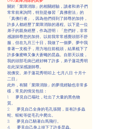
040業障消除的異夢
關於「業障消除」的相關經驗，讀者和弟子們
常常前來詢問，特別是修習「真佛密法」的
「真佛行者」，因為他們得到了師尊的加持，
許多人都經歷了業障消除的過程。以下是一位
弟子的親身經歷，作為證明：「您們好，非常
感謝師尊您的加持。以前我常常感覺頭部不舒
服，但在九月三十日，我做了一個夢。夢中我
拿著一支梳子，用力地往前梳頭，結果梳下了
許多像蜜蜂又像大蒼蠅的昆蟲。自那天以後，
我的頭部毛病已經好轉了許多，弟子蓮花秀明
在此深深感謝師尊。
祝佛安。弟子蓮花秀明叩上 七月八日 十月十
二日」
此外，有關「業障消除」的夢境經驗也非常多
樣，常見的情況包括：
1.      夢見自己嘔吐，吐出了大量的黑色物
質。
2.      夢見自己全身的毛孔張開，並有許多蟲
蛇、蜈蚣等從毛孔中爬出。
3.      夢見自己騎著白馬飛行。
4.      夢見自己身上掉下了許多昆蟲。