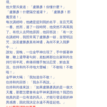
境。
他大聲斥責道：「盧勝彥！你懂什麼？」 
「盧勝彥！什麼隔空遙灌？」 「盧勝彥！邪
魔歪道！」
每次講經時，他總是提到我的名字，並且咒罵
一番。然而，過了一段時間，他突然不再罵我
了。有些人去問他原因，他回答說：「有一次
在講經時，我照常罵了盧勝彥一頓，並聲明詛
咒，說若盧勝彥真有神通，為何不來入我夢
中……。」
誰知，當晚，一位金甲神出現了，手中握著神
鞭，鞭上還帶著勾刺，差點將那位出家和尚住
持打得半死，疼痛得幾乎無法忍受，鮮血直
流。住持和尚不停地大聲喊：「不敢啦！不敢
啦！」
金甲神大喝：「我知道你不敢！」
住持和尚回答：「我永不再說。」
住持和尚後來說：「如果盧勝彥真的是一個大
天魔，那麼怎麼會有金甲神來護持他？我恐怕
他真的是一位有道的高人，才能引發這樣的神
異感應，因此我決定永遠不再提起他。」