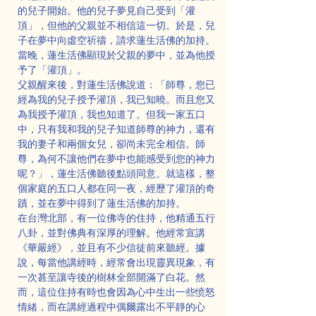
的兒子開始。他的兒子夢見自己受到「灌
頂」，但他的父親並不相信這一切。於是，兒
子在夢中向虛空祈禱，請求蓮生活佛的加持。
當晚，蓮生活佛顯現於父親的夢中，並為他授
予了「灌頂」。
父親醒來後，對蓮生活佛說道：「師尊，您已
經為我的兒子授予灌頂，我已知曉。而且您又
為我授予灌頂，我也知道了。但我一家五口
中，只有我和我的兒子知道師尊的神力，還有
我的妻子和兩個女兒，卻尚未完全相信。師
尊，為何不讓他們在夢中也能感受到您的神力
呢？」，蓮生活佛聽後點頭同意。就這樣，整
個家庭的五口人都在同一夜，經歷了灌頂的奇
蹟，並在夢中得到了蓮生活佛的加持。
在台灣北部，有一位佛寺的住持，他精通五行
八卦，並對佛典有深厚的理解。他經常宣講
《華嚴經》，並且有不少信徒前來聽經。據
說，每當他講經時，經常會出現靈異現象，有
一次甚至讓寺後的樹林全部開滿了白花。然
而，這位住持有時也會因為心中生出一些愤怒
情緒，而在講經過程中偶爾露出不平靜的心