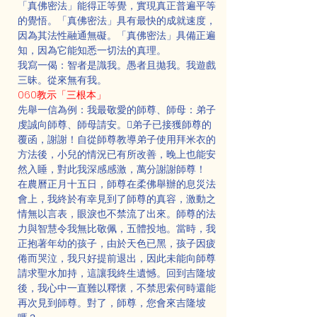
「真佛密法」能得正等覺，實現真正普遍平等
的覺悟。「真佛密法」具有最快的成就速度，
因為其法性融通無礙。「真佛密法」具備正遍
知，因為它能知悉一切法的真理。
我寫一偈：智者是識我。愚者且拋我。我遊戲
三昧。從來無有我。
060教示「三根本」
先舉一信為例：我最敬愛的師尊、師母：弟子
虔誠向師尊、師母請安。弟子已接獲師尊的
覆函，謝謝！自從師尊教導弟子使用拜米衣的
方法後，小兒的情況已有所改善，晚上也能安
然入睡，對此我深感感激，萬分謝謝師尊！ 
在農曆正月十五日，師尊在柔佛舉辦的息災法
會上，我終於有幸見到了師尊的真容，激動之
情無以言表，眼淚也不禁流了出來。師尊的法
力與智慧令我無比敬佩，五體投地。當時，我
正抱著年幼的孩子，由於天色已黑，孩子因疲
倦而哭泣，我只好提前退出，因此未能向師尊
請求聖水加持，這讓我終生遺憾。回到吉隆坡
後，我心中一直難以釋懷，不禁思索何時還能
再次見到師尊。對了，師尊，您會來吉隆坡