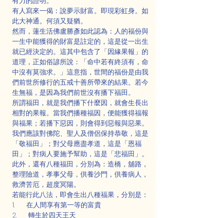
有力的證明。
有人寫來一偈：說夢示財富。即現彩虹身。如
此大神通。何須又疑猶。
然而，蓮生活佛盧勝彥如此認為：人的福份與
一生中能獲得的財富是註定的，這是從一出生
就已經決定的。這其中包含了「因緣果報」的
道理，正如俗諺所說：「命中若有終須有，命
中沒有莫強求。」這意指，世間的福份是由我
們前世所修行的五戒十善所帶來的結果。若今
生無福，是因為我們前世沒有播下福田。
所謂福田，就是我們播下什麼因，就會生長出
相對的果報。當我們播種福因，便能獲得福報
與福果；若播下惡因，則會得到惡報與惡果。
我們應該對佛陀、聖人及僧侶保持恭敬，這是
「敬福田」；對父母應盡孝道，這是「恩福
田」；對病人要施予幫助，這是「悲福田」。
此外，還有八種福田，分別為：造橋，舖路，
整理險道，孝事父母，供養沙門，供養病人，
救濟苦厄，超度冥陽。
若能行此八法，即會生出八種福果，分別是：
1.      在人間享有第一等的富貴
2.      轉生於四天王天