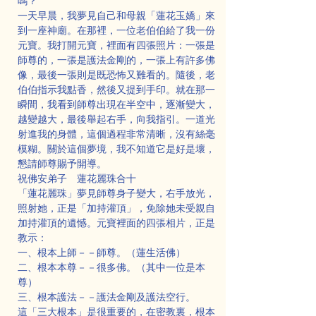
嗎？
一天早晨，我夢見自己和母親「蓮花玉嬌」來
到一座神廟。在那裡，一位老伯伯給了我一份
元寶。我打開元寶，裡面有四張照片：一張是
師尊的，一張是護法金剛的，一張上有許多佛
像，最後一張則是既恐怖又難看的。隨後，老
伯伯指示我點香，然後又提到手印。就在那一
瞬間，我看到師尊出現在半空中，逐漸變大，
越變越大，最後舉起右手，向我指引。一道光
射進我的身體，這個過程非常清晰，沒有絲毫
模糊。關於這個夢境，我不知道它是好是壞，
懇請師尊賜予開導。
祝佛安弟子　蓮花麗珠合十
「蓮花麗珠」夢見師尊身子變大，右手放光，
照射她，正是「加持灌頂」，免除她未受親自
加持灌頂的遺憾。元寶裡面的四張相片，正是
教示：
一、根本上師－－師尊。（蓮生活佛）
二、根本本尊－－很多佛。（其中一位是本
尊）
三、根本護法－－護法金剛及護法空行。
這「三大根本」是很重要的，在密教裏，根本