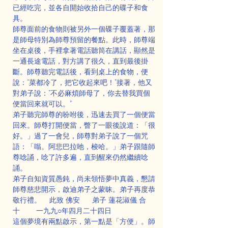
已經吃完，並各自開始收拾自己的碟子和食
具。
師尊面前的食物則被另外一個碟子覆蓋著，那
是師母特別為師尊預留的餐點。此時，師尊端
坐在桌後，手裡拿著電話聽筒在講話，顯然是
一通長途電話，對方講了很久，直到最後掛
斷。師尊聽完電話後，看到桌上的食物，便
說：“菜都冷了，把它收起來吧！”接著，他又
對弟子說：“不必麻煩師母了，你去替我買個
便當回來就可以。”
弟子聽完師尊的吩咐後，迅速去買了一個便當
回來。師尊打開便當，瞥了一眼後說道：「很
好。」過了一會兒，師尊對弟子說了一個咒
語：「嗡。阿悲巴拉吔，梭哈。」弟子跟隨師
尊唸誦，唸了許多遍，直到醒來仍然繼續唸
誦。
弟子自知資質愚鈍，尚未領悟夢中真義，懇請
師尊慈悲開示，啟迪弟子之蒙昧。弟子再度恭
敬行禮。    此致 佛安      弟子 蓮花淑儀 合
十        一九九○年四月二十四日
這個夢境有兩點啟示，第一點是「方便」。師