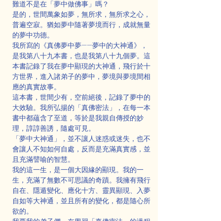
難道不是在「夢中做佛事」嗎？
是的，世間萬象如夢，無所求，無所求之心，
普遍空寂。猶如夢中隨著夢境而行，成就無量
的夢中功德。
我所寫的《真佛夢中夢——夢中的大神通》，
是我第八十九本書，也是我第八十九個夢。這
本書記錄了我在夢中顯現的大神通，飛行於十
方世界，進入諸弟子的夢中，夢境與夢境間相
應的真實故事。
這本書，世間少有，空前絕後，記錄了夢中的
大效驗。我所弘揚的「真佛密法」，在每一本
書中都蘊含了至道，等於是我親自傳授的妙
理，諄諄善誘，隨處可見。
「夢中大神通」，並不讓人迷惑或迷失，也不
會讓人不知如何自處，反而是充滿真實感，並
且充滿譬喻的智慧。
我的這一生，是一個大因緣的顯現。我的一
生，充滿了無數不可思議的奇蹟。我擁有飛行
自在、隱遁變化、應化十方、靈異顯現、入夢
自如等大神通，並且所有的變化，都是隨心所
欲的。