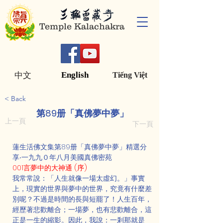
Temple Kalachakra
English
中文
Tiếng Việt
< Back
第89册「真佛夢中夢」
上一頁
下一頁
蓮生活佛文集第89册「真佛夢中夢」精選分
享‧一九九０年八月美國真佛密苑
001言夢中的大神通 (序)
我常常說：「人生就像一場太虛幻。」事實
上，現實的世界與夢中的世界，究竟有什麼差
別呢？不過是時間的長與短罷了！人生百年，
經歷著悲歡離合；一場夢，也有悲歡離合，這
正是一生的縮影。因此，我說：一剎那就是