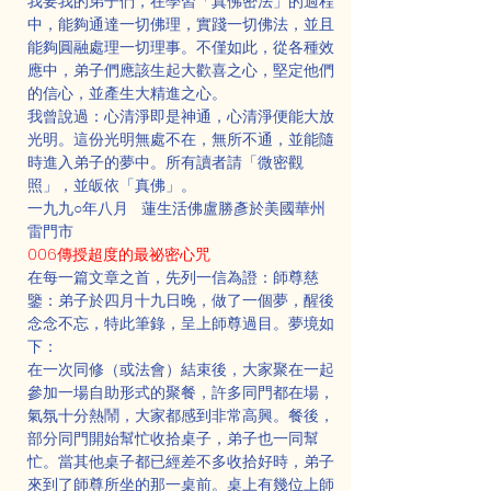
我要我的弟子們，在學習「真佛密法」的過程
中，能夠通達一切佛理，實踐一切佛法，並且
能夠圓融處理一切理事。不僅如此，從各種效
應中，弟子們應該生起大歡喜之心，堅定他們
的信心，並產生大精進之心。
我曾說過：心清淨即是神通，心清淨便能大放
光明。這份光明無處不在，無所不通，並能隨
時進入弟子的夢中。所有讀者請「微密觀
照」，並皈依「真佛」。
一九九○年八月   蓮生活佛盧勝彥於美國華州
雷門市
006傳授超度的最祕密心咒
在每一篇文章之首，先列一信為證：師尊慈
鑒：弟子於四月十九日晚，做了一個夢，醒後
念念不忘，特此筆錄，呈上師尊過目。夢境如
下：
在一次同修（或法會）結束後，大家聚在一起
參加一場自助形式的聚餐，許多同門都在場，
氣氛十分熱鬧，大家都感到非常高興。餐後，
部分同門開始幫忙收拾桌子，弟子也一同幫
忙。當其他桌子都已經差不多收拾好時，弟子
來到了師尊所坐的那一桌前。桌上有幾位上師