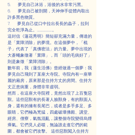
5.      夢見自己沐浴，浴後的水非常污黑。
6.      夢見自己被剖開，天神伸手從體內取出
許多黑色物質。
7.      夢見自己從口中拉出長長的蟲子，拉到
完全乾淨為止。…………………………。
這封信《蓮花秀明》簡短卻充滿力量，傳達的
是「業障消除」的夢境。在這個夢中，「梳
子」代表了「真佛密法」的力量。夢中出現的
大蒼蠅象徵著「業障」，而「頭的毛病好了」
則是象徵「業障消除」。
數年前，我（蓮生活佛）曾經做過一個夢：我
夢見自己飛到了某座大寺院。寺院內有一座華
麗的廂房，原來那是住持方丈的房間。住持方
丈正患病重，身體非常虛弱。
然而，在這座大寺院裡，竟然出現了上百隻惡
獸。這些惡獸有的長著人臉獸身，有的獸面人
身，還有的擁有長尾巴，或者是多手多足、多
眼睛，它們極為兇猛，四處破壞佛殿、講堂、
經房、僧寮，氣氛混亂，讓整個寺院變得烏煙
瘴氣。它們見人必噬，無論誰走進它們的範
圍，都會被它們攻擊。 這些惡獸闖入住持方