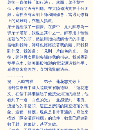
尊後一直修持「加行法」。然而，弟子慧性
低，長時間沒有相應。在大陸修法實在十分困
難，這裡沒有金剛上師和同修會，當遇到修持
上的疑難時，亦無人指教。
弟子曾經做了一個夢。在夢中，見到師尊為一
班弟子灌頂，我也是其中之一。師尊用手輕輕
按著他們的頭，然後用指尖接觸他們的手指。
當輪到我時，師尊也輕輕按著我的頭，問我見
到什麼。我答道：「見到一片白色的光。」隨
後，師尊再次用指尖觸碰我的指尖。我感覺到
雙手麻木，隨著那股強烈的電流通過我的手，
感覺愈來愈強烈，直到我驚醒過來。
…………………………。
祝     六時吉祥         弟子　蓮花志文敬上
這封信來自中國大陸廣東省順德縣。「蓮花志
文」在信中詳細描述了他接受灌頂的經歷，他
看到了一道「白色的光」，並感覺到「電流」
流過他的手指頭。這正是所謂的隔空灌頂的現
象。這種「相應」現象是非常普遍的，寫信來
描述「隔空灌頂相應」的信件，數量已經達到
數千封、數萬封，甚至無數。