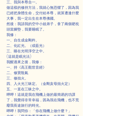
三、我與本尊合一。
做這樣的修持方法，我就心無恐懼了，因為我
已經把身體生命，交付給本尊，就算遭逢什麼
大事，我一定出生在本尊佛國。
然後：我請我的空中小姐弟子，拿了兩個硬枕
頭當腳墊，我要睡眠了。
我修：
一、自生成金剛杵。
二、化紅光。（或藍光）
三、睡在光明淨空之中。
(這就是眠光法)
我醒過來之後，我修：
一、持《高王觀世音經》
二、修寶瓶氣
三、修拙火。
四、入火光三昧定。（金剛亥母拙火定）
五、一直在三昧之中。
呷呷！這就是我在飛機上做的最簡易的功課
了，我覺得非常幸福，因為我在飛機，也不荒
廢我長途旅行的時光。
呷呷！我問你：「你在飛機上做什麼？」