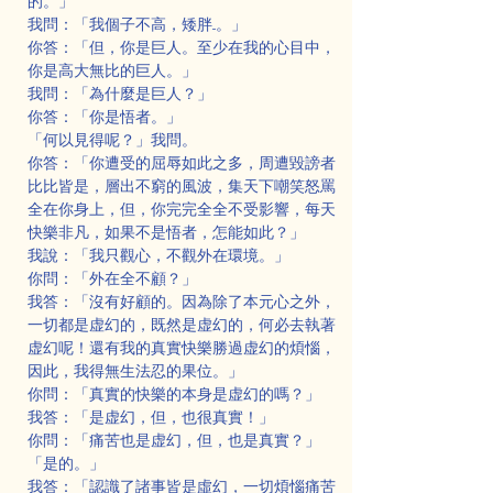
的。」
我問：「我個子不高，矮胖...。」
你答：「但，你是巨人。至少在我的心目中，
你是高大無比的巨人。」
我問：「為什麼是巨人？」
你答：「你是悟者。」
「何以見得呢？」我問。
你答：「你遭受的屈辱如此之多，周遭毀謗者
比比皆是，層出不窮的風波，集天下嘲笑怒罵
全在你身上，但，你完完全全不受影響，每天
快樂非凡，如果不是悟者，怎能如此？」
我說：「我只觀心，不觀外在環境。」
你問：「外在全不顧？」
我答：「沒有好顧的。因為除了本元心之外，
一切都是虚幻的，既然是虚幻的，何必去執著
虚幻呢！還有我的真實快樂勝過虚幻的煩惱，
因此，我得無生法忍的果位。」
你問：「真實的快樂的本身是虚幻的嗎？」
我答：「是虚幻，但，也很真實！」
你問：「痛苦也是虚幻，但，也是真實？」
「是的。」
我答：「認識了諸事皆是虛幻，一切煩惱痛苦