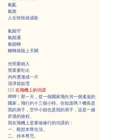
氣亂
氣散
人生快快就成歇
氣能守
氣能通
氣能轉
輾轉就能上天闕
光明要納入
黑業要吐出
內外透澈成一片
清淨就如雪
122 在飛機上的功課
呷呷！那一天，從一個國家飛向另一個遙遠的
國家，飛行約十三個小時。你知道嗎？機長是
我的弟子，空中小姐也是我的弟子，這是一趟
舒適的旅程。
我在飛機上是要做修行的功課的：
一、觀想本尊住頂。
二、持本尊咒。