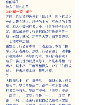
你的眸子
掉入了我的心田
042 望一望「虛空」
呷呷！你知道密教裡有「鑄鏡法」嗎？它是立
一面大鏡在牆上。鏡子的上方，有自己的本尊
相，相大小等同行者大小。行者坐鏡子對面禪
定。開始修法時，行者把自己打扮像本尊一
般，例如：戴冠。穿本尊天衣。戴本尊飾物。
一切如本尊之相。
重點是，行者看本尊，二者互攝，本尊「攝
帶」入行者身心。然後，行者看鏡子，鏡中的
行者如本尊，本尊如行者。修到行者看鏡子，
鏡子中彷彷彿彿就是本尊了。於是本尊相、行
者相、鏡中相，三者互相攝入，成了「幻觀成
就」。行者相應本尊，得到相應。
又:
大圓滿法中，有「攝帶法」，類似如此：行者
望天空。雙目常望虛空。虚空中有本尊壇城。
行者口中持咒。望虛空即可。「虛空」即是
「虛空」。「虛空」即是「一」。「虛空」即
是「一切」。後來行者把自己也攝帶入虛空，