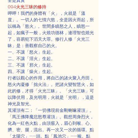
全是真實
094火光三昧的修持
呷呷！我們的身體有「火」，火就是「溫
度」。一切人的七情六慾，全是因火而起，所
以稱為「慾火」。世間多瞋怒之人，瞋怒一
起，如瘋子一般，火燒功德林，連理智也燒光
了，容易犯下滔天大罪。修行人修「火光三
昧」是：善觀察自己的火。
一、不讓「怒火」生起。
二、不讓「淫火」生起。
三、不讓「邪火」生起。
四、不讓「燥火」生起。
行者以觀心的作用，將自己的諸火聚入丹田，
怒火內凝修「拙火法」。把諸火變智慧火，如
此的修，才得「火光三昧」。「火光三昧」可
以降伏用，及光明用，火就是「光明」，這是
神光及智光。
其灌頂有二：「一切佛現前金剛喇嘛灌頂」。
「馬王佛降魔忿怒尊灌頂」。觀想周身烈火，
化為一紅色火點，由頂竅入，眉心到喉、心、
臍、密、腿，流出。再一次又一次的循環。點
「太陽穴」——頭。點「鳳池穴」——喉。點