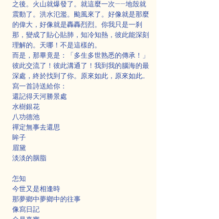
之後。火山就爆發了。就這麼一次——地殼就
震動了。洪水氾濫。颱風來了。好像就是那麼
的偉大，好像就是轟轟烈烈。你我只是一刹
那，變成了貼心貼肺，知冷知熱，彼此能深刻
理解的。天哪！不是這樣的。
而是，那畢竟是：「多生多世熟悉的傳承！」
彼此交流了！彼此溝通了！我到我的腦海的最
深處，終於找到了你。原來如此，原來如此.....
寫一首詩送給你：
還記得天河勝景處
水樹銀花
八功德池
禪定無事去還思
眸子
眉黛
淡淡的胭脂
怎知
今世又是相逢時
那夢鄉中夢鄉中的往事
像寫日記