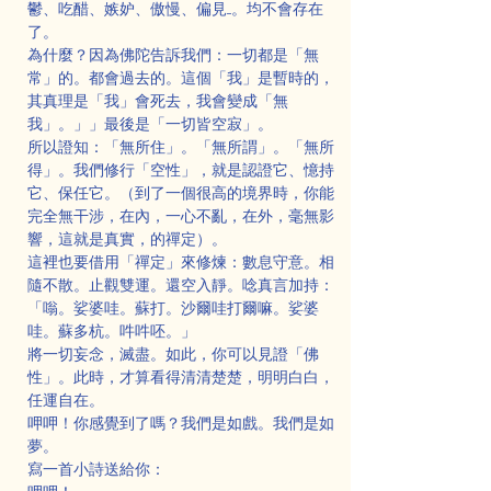
鬱、吃醋、嫉妒、傲慢、偏見....。均不會存在
了。
為什麼？因為佛陀告訴我們：一切都是「無
常」的。都會過去的。這個「我」是暫時的，
其真理是「我」會死去，我會變成「無
我」。」」最後是「一切皆空寂」。
所以證知：「無所住」。「無所謂」。「無所
得」。我們修行「空性」，就是認證它、憶持
它、保任它。（到了一個很高的境界時，你能
完全無干涉，在內，一心不亂，在外，毫無影
響，這就是真實，的禪定）。
這裡也要借用「禪定」來修煉：數息守意。相
隨不散。止觀雙運。還空入靜。唸真言加持：
「嗡。娑婆哇。蘇打。沙爾哇打爾嘛。娑婆
哇。蘇多杭。吽吽呸。」
將一切妄念，滅盡。如此，你可以見證「佛
性」。此時，才算看得清清楚楚，明明白白，
任運自在。
呷呷！你感覺到了嗎？我們是如戲。我們是如
夢。
寫一首小詩送給你：