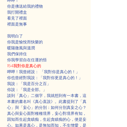
呷呷！
你是佛送給我的禮物
我打開禮盒
看見了裡面
裡面是無事
我明白了
你我是愉悅而快樂的
暖陽微風與溫潤
我們保持住
你我學習自在任運的悟
154我對你是真心的
呷呷！我曾經說： 「我對你是真心的！」
你也曾經對我說：「我對你更是真心的！」
我說：「我是百分之百」
你說：「我是全部。」
談到「真心」二個字，我就想到有一本書，這
本書的書名叫《真心直說》。此書提到了「真
心」與「妄心」的分別：如何分別真妄之心？
真心與妄心面對種種境界，妄心對境界有知，
因知而生起貪瞋痴，生起貪瞋痴的心，便是妄
心。如果是真心，是無知而知，不生憎愛，是