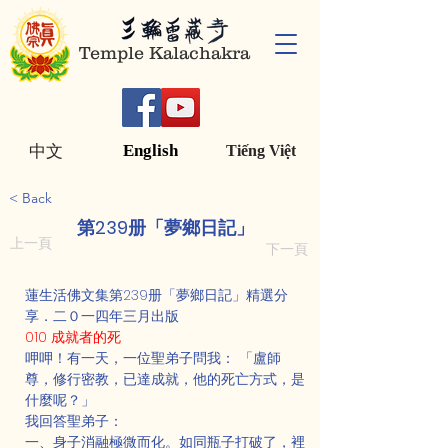
Temple Kalachakra
English
中文
Tiếng Việt
< Back
第239册「夢鄉日記」
上一頁
下一頁
蓮生活佛文集第239册「夢鄉日記」精選分
享．二０一四年三月出版
010 成就者的死
呷呷！有一天，一位聖弟子問我： 「盧師
尊，修行密教，已達成就，他的死亡方式，是
什麼呢？」
我回答聖弟子：
一、身子消融極微而化。如同瓶子打破了，裡