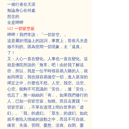
一個行者在天涯
無論身心在何處
想念的
全是呷呷
142 一切皆空寂
呷呷！我們常說：「一切皆空。」
這是屬於理論上的說詞，事實上，世俗凡夫是
做不到的。因為世間一切現象，太「逼真」
了！
又：人心一直在變化。人事也一直在變化。這
就是佛陀所說的「無常」吧！由於我了解這
些，所以，我是一位平時很容易入睡的人，就
如同禪定，我也很容易拋空一切，進入甚深的
禪定之中，什麼也不想。人空。我空。法空。
心空。能夠不可思議的「安住」，連「安住」
也忘了，無一絲絲的「有」。如果我們修行的
人，已知一切皆空寂，知曉。而且去實踐「一
切皆空寂」，不單在道理上明白世界的「虚
幻」。「我」的虚幻。「眾生」的虚幻。如此
就不會陷入情緒的波動之中，而且不可自拔。
痛苦、失落、苦悶、憂愁、沮喪、自閉、憂