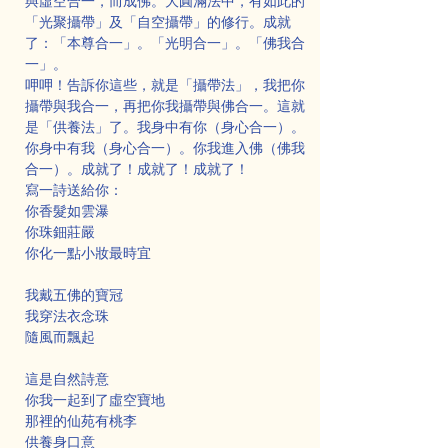
與虛空合一，而成佛。大圓滿法中，有如此的
「光聚攝帶」及「自空攝帶」的修行。成就
了：「本尊合一」。「光明合一」。「佛我合
一」。
呷呷！告訴你這些，就是「攝帶法」，我把你
攝帶與我合一，再把你我攝帶與佛合一。這就
是「供養法」了。我身中有你（身心合一）。
你身中有我（身心合一）。你我進入佛（佛我
合一）。成就了！成就了！成就了！
寫一詩送給你：
你香髮如雲瀑
你珠鈿莊嚴
你化一點小妝最時宜
我戴五佛的寶冠
我穿法衣念珠
隨風而飄起
這是自然詩意
你我一起到了虛空寶地
那裡的仙苑有桃李
供養身口意