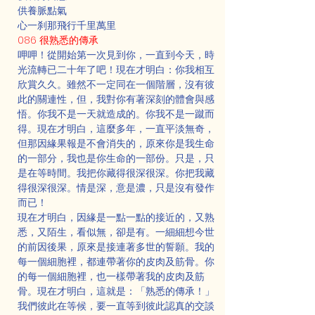
供養脈點氣
心一刹那飛行千里萬里
086 很熟悉的傳承
呷呷！從開始第一次見到你，一直到今天，時
光流轉已二十年了吧！現在才明白：你我相互
欣賞久久。雖然不一定同在一個階層，沒有彼
此的關連性，但，我對你有著深刻的體會與感
悟。你我不是一天就造成的。你我不是一蹴而
得。現在才明白，這麼多年，一直平淡無奇，
但那因緣果報是不會消失的，原來你是我生命
的一部分，我也是你生命的一部份。只是，只
是在等時間。我把你藏得很深很深。你把我藏
得很深很深。情是深，意是濃，只是沒有發作
而已！
現在才明白，因緣是一點一點的接近的，又熟
悉，又陌生，看似無，卻是有。一細細想今世
的前因後果，原來是接連著多世的誓願。我的
每一個細胞裡，都連帶著你的皮肉及筋骨。你
的每一個細胞裡，也一樣帶著我的皮肉及筋
骨。現在才明白，這就是：「熟悉的傳承！」
我們彼此在等候，要一直等到彼此認真的交談