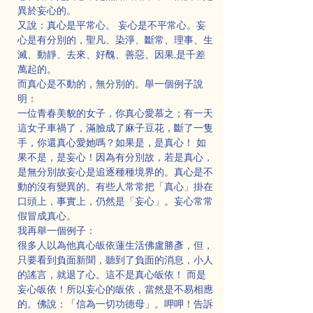
異於妄心的。
又說：真心是平常心。 妄心是不平常心。妄
心是有分別的，聖凡、染淨、斷常、理事、生
滅、動靜、去來、好醜、善惡、因果...是千差
萬起的。
而真心是不動的，無分別的。舉一個例子說
明：
一位青春美貌的女子，你真心愛慕之；有一天
這女子車禍了，滿臉成了麻子豆花，斷了一隻
手，你還真心愛她嗎？如果是，是真心！ 如
果不是，是妄心！因為有分別故，若是真心，
是無分別故妄心是追逐種種境界的。真心是不
動的沒有變異的。有些人常常把「真心」掛在
口頭上，事實上，仍然是「妄心」。妄心常常
假冒成真心。
我再舉一個例子：
很多人以為他真心皈依蓮生活佛盧勝彥，但，
只要看到負面新聞，聽到了負面的消息，小人
的謠言，就退了心。這不是真心皈依！ 而是
妄心皈依！所以妄心的皈依，當然是不易相應
的。佛說：「信為一切功德母」。呷呷！告訴