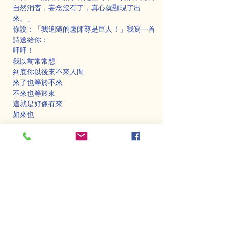
自然消杳，妄念沒有了，真心就顯現了出
來。」
你說：「我追隨的盧師尊是巨人！」我寫一首
詩送給你：
呷呷！
我以前常常想
到底你以後來不來人間
來了也等於不來
不來也等於來
這就是好像有來
如來也
呷呷！
你我是真實
你我是虚幻
虚幻中的真實
真實中的虚幻
好像是又好像不是也
170 妙觀察
呷呷！以前我的師父，教導我大圓滿口訣部
時，最先的功課是：「妙觀察」這是一種修行