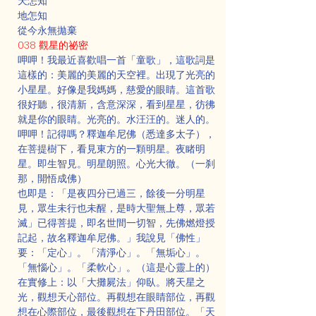
天怎知
地怎知
從今永無拋棄
038 觀星的祕密
呷呷！我最近喜歡唱一首「童歌」，這歌詞是
這樣的：美麗的美麗的天空裡。出現了光亮的
小星星。好像是我媽媽，慈愛的眼睛。這首歌
很好聽，很清新，含意深深，看到星星，彷彿
就是你的眼睛。光亮的。水汪汪的。迷人的。
呷呷！記得嗎？釋迦牟尼佛（悉達多太子），
在菩提樹下，看見東方的一顆明星。夜睹明
星。即生智見。明星朗照。心光大徹。（一刹
那，開悟成佛）
也即是：「是夜四分已過三，餘後一分明星
見，眾生未行也未醒，是時大聖無上尊，眾若
滅」已得菩提，即名世間一切智，先佛燃燈授
記起，故名釋迦牟尼佛。」我說見「佛性」
要：「定心」。「清淨心」。「無垢心」。
「無惱心」。「柔軟心」。（這是心靈上的）
在實修上：以「大攤屍法」仰臥。將天星之
光，觀想天心部位。再觀想在眼睛部位，再觀
想在心際部位，最後觀想在下丹田部位。「天