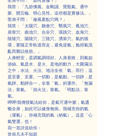
聖弟子問：「如何實修？」
我答：「九節佛風、金剛誦、寶瓶氣、通中
脈、開五輪、明心見性。這些都是實修法。」
聖弟子問：「修風要點穴嗎？」
我答：「太陽穴、聽會穴、翳風穴、鳳池穴、
肩骨穴、曲池穴、合谷穴、環跳穴、血海穴、
陰陵穴、陽陵穴、三陰穴、湧泉穴。氣的循
環，要隨正常軌道而走，避免逆氣，勉得氣混
亂而難以收拾。」
人身輕安，是調氣調得好。人身衰敗，則氣如
游絲。氣是水、是火、是地的動力，大圓滿法
之中，水法、火法、地法全依「氣」而行，這
是至要、至要。一切動，是氣動。一切靜，是
氣靜。動靜合一，全靠「氣」的運作。「無漏
法」靠氣。「拙火法」靠氣。「明點法」靠
氣。
呷呷!我傳授氣法給你，是氣可通中脈，氣通
暢全身，如此可以健身無病。我補充你的氣
（灌氣）。你補充我的氣（納氣）。這是「心
氣雙運」也！
寫一首詩送給你：
世俗凡夫不知節