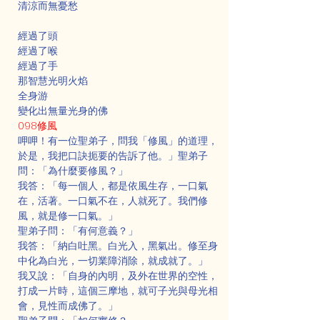
清涼而無憂愁
經過了頭
經過了喉
經過了手
那智慧光明火焰
全身游
變化出無量光身的佛
098修風
呷呷！有一位聖弟子，問我「修風」的道理，
於是，我把口訣扼要的告訴了他。」聖弟子
問：「為什麼要修風？」
我答：「每一個人，都是依風生存，一口氣
在，活著。一口氣不在，人就死了。我們修
風，就是修一口氣。」
聖弟子問：「有何意義？」
我答：「納白吐黑。白光入，黑氣出。修至身
中化為白光，一切業障消除，就成就了。」
我又說：「自身的內明，及外在世界的空性，
打成一片時，這個三摩地，就可子光與母光相
會，見性而成佛了。」