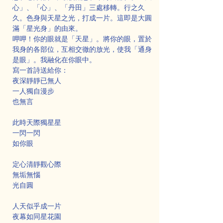
心」、「心」、「丹田」三處移轉。行之久
久。色身與天星之光，打成一片。這即是大圓
滿「星光身」的由來。
呷呷！你的眼就是「天星」。將你的眼，置於
我身的各部位，互相交徹的放光，使我「通身
是眼」。我融化在你眼中。
寫一首詩送給你：
夜深靜靜已無人
一人獨自漫步
也無言
此時天際獨星星
一閃一閃
如你眼
定心清靜觀心際
無垢無惱
光自圓
人天似乎成一片
夜幕如同星花園