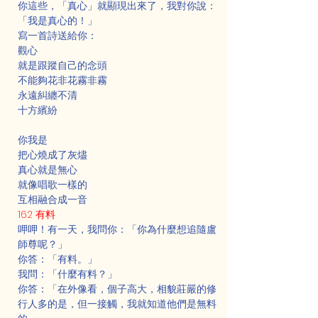
你這些，「真心」就顯現出來了，我對你說：
「我是真心的！」
寫一首詩送給你：
觀心
就是跟蹤自己的念頭
不能夠花非花霧非霧
永遠糾纏不清
十方繽紛
你我是
把心燒成了灰燼
真心就是無心
就像唱歌一樣的
互相融合成一音
162 有料
呷呷！有一天，我問你：「你為什麼想追隨盧
師尊呢？」
你答：「有料。」
我問：「什麼有料？」
你答：「在外像看，個子高大，相貌莊嚴的修
行人多的是，但一接觸，我就知道他們是無料