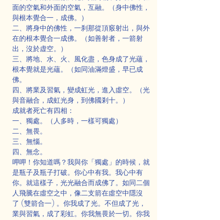
面的空氣和外面的空氣，互融。（身中佛性，
與根本覺合一，成佛。）
二、將身中的佛性，一刹那從頂竅射出，與外
在的根本覺合一成佛。（如善射者，一箭射
出，沒於虚空。）
三、將地、水、火、風化盡，色身成了光蘊，
根本覺就是光蘊。（如同油滿燈盛，早已成
佛。
四、將業及習氣，變成虹光，進入虛空。（光
與音融合，成虹光身，到佛國剎十。）
成就者死亡有四相：
一、獨處。（人多時，一樣可獨處）
二、無畏。
三、無惱。
四、無念。
呷呷！你知道嗎？我與你「獨處」的時候，就
是瓶子及瓶子打破。你心中有我。我心中有
你。就這樣子，光光融合而成佛了。如同二個
人飛騰在虛空之中，像二支箭在虛空中隱沒
了 (雙箭合一) 。你我成了光。不但成了光，
業與習氣，成了彩虹。你我無畏於一切。你我