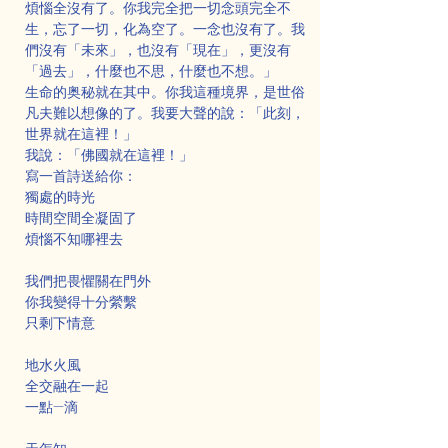
煩惱全沒有了。你我完全把一切念頭完全不
生，忘了一切，化為空了。一念也沒有了。我
們沒有「未來」，也沒有「現在」，更沒有
「過去」，什麼也不思，什麼也不想。」
生命的奥秘就在其中。你我這種境界，是世俗
凡夫難以想像的了。我要大聲的說：「此刻，
世界就在這裡！」
我說：「佛國就在這裡！」
寫一首詩送給你：
獨處的時光
時間空間全凝固了
煩惱不知哪裡去
我們把畏懼關在門外
你我變得十分縈繫
只剩下情意
地水火風
全交融在一起
一點—滴