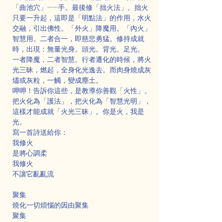
「曲池穴」——手。最後修「拙火法」。拙火
只要一升起，這即是「明點法」的作用，水火
交融，引出佛性。「外火」降魔用。「內火」
智慧用。二者合一，即慈悲勇猛。修持成就
時，出現：無量光身。頭光。背光。足光。
一者降魔，二者智慧。行者遷化的時候，將火
光三昧，燃起，全身化光逸去。而肉身燒成灰
燼或灰粒，一觸，變成塵土。
呷呷！告訴你這些，是教導你善觀「火性」。
把火化為「護法」，把火化為「智慧光明」，
這樣才能成就「火光三昧」。你是火，我是
光。
寫一首詩送給你：
我修火
是將心調柔
我修火
不讓它亂亂流
聚集
燒化一切煩惱的因由聚集
聚集