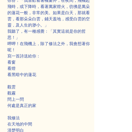
你答：「我喜歡看著機窗外，在夜間，飛機起
飛時，或下降時，看著萬家燈火，彷彿是萬朵
的蓮花一般，非常的美。如果是白天，那就看
雲，看那朵朵白雲，鋪天蓋地，感受白雲的空
靈，及人生的渺小。」
我聽了，有一種感覺：「其實這就是你的哲
思！」
呷呷！在飛機上，除了修法之外，我會想著你
呢！
寫一首詩送給你：
看窗
看燈
看黑暗中的蓮花
觀雲
觀霧
問上一問
何處是真正的家
我修法
在天地的中間
清楚明白