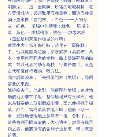
在那段時間裡，我正在傳授「時輪金剛真實金
剛橛法」。這「金剛橛」所需的壇城材料，在
布置壇城時，必須取用五種靈物，而這五種靈
物正是來自「屍陀林」：白色——一人的骨
灰；紅色——墳場中的磚塊；綠色——墳場樹
葉；黃色——墳場樹脂；黑色——墳場木炭
（這些是用來製作壇城的材料）。
蓮華生大士當年修行時，曾住在「屍陀林」
中。他以屍體為法座，穿著屍衣（裹屍布）為
衣，食用祭拜死者的食物，臉上塗滿死屍的白
灰，並以死者的肋骨為杖，行走於塵世。這是
古代印度修行者的一種方法。
我告訴陳曉峰：「去找屍陀林（墳場），尋回
需要的東西。」
陳曉峰去了。他來到一個廣闊的墳場，這片墳
場的地面非常平坦，整個墳場只有三棵樹。他
以為我要他去取樹脂或樹葉，因此便採摘了樹
葉。然而，當樹葉落在地上時，他低下頭一
看，驚訝地發現地上竟然有一堆「舍利子」。
這些舍利子圓滾滾的，大小適中，數量有幾百
顆之多。他將所有的舍利子撿起來，帶回來交
給我。