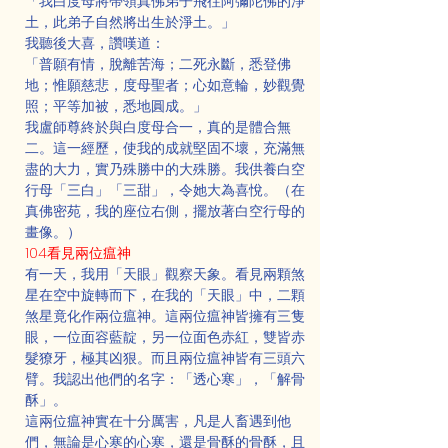
「我白度母將帶領真佛弟子飛往阿彌陀佛的淨
土，此弟子自然將出生於淨土。」
我聽後大喜，讚嘆道：
「普願有情，脫離苦海；二死永斷，悉登佛
地；惟願慈悲，度母聖者；心如意輪，妙觀覺
照；平等加被，悉地圓成。」
我盧師尊終於與白度母合一，真的是體合無
二。這一經歷，使我的成就堅固不壞，充滿無
盡的大力，實乃殊勝中的大殊勝。我供養白空
行母「三白」「三甜」，令她大為喜悅。（在
真佛密苑，我的座位右側，擺放著白空行母的
畫像。）
104看見兩位瘟神
有一天，我用「天眼」觀察天象。看見兩顆煞
星在空中旋轉而下，在我的「天眼」中，二顆
煞星竟化作兩位瘟神。這兩位瘟神皆擁有三隻
眼，一位面容藍靛，另一位面色赤紅，雙皆赤
髮獠牙，極其凶狠。而且兩位瘟神皆有三頭六
臂。我認出他們的名字：「透心寒」，「解骨
酥」。
這兩位瘟神實在十分厲害，凡是人畜遇到他
們，無論是心寒的心寒，還是骨酥的骨酥，且