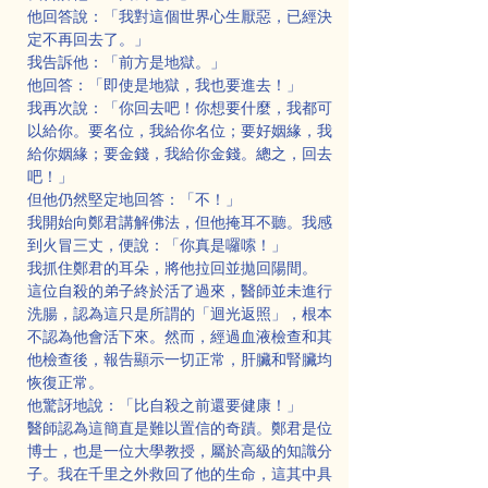
他回答說：「我對這個世界心生厭惡，已經決
定不再回去了。」
我告訴他：「前方是地獄。」
他回答：「即使是地獄，我也要進去！」
我再次說：「你回去吧！你想要什麼，我都可
以給你。要名位，我給你名位；要好姻緣，我
給你姻緣；要金錢，我給你金錢。總之，回去
吧！」
但他仍然堅定地回答：「不！」
我開始向鄭君講解佛法，但他掩耳不聽。我感
到火冒三丈，便說：「你真是囉嗦！」
我抓住鄭君的耳朵，將他拉回並拋回陽間。
這位自殺的弟子終於活了過來，醫師並未進行
洗腸，認為這只是所謂的「迴光返照」，根本
不認為他會活下來。然而，經過血液檢查和其
他檢查後，報告顯示一切正常，肝臟和腎臟均
恢復正常。
他驚訝地說：「比自殺之前還要健康！」
醫師認為這簡直是難以置信的奇蹟。鄭君是位
博士，也是一位大學教授，屬於高級的知識分
子。我在千里之外救回了他的生命，這其中具