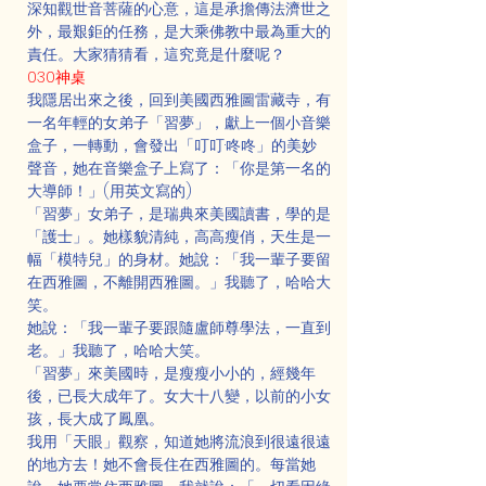
深知觀世音菩薩的心意，這是承擔傳法濟世之
外，最艱鉅的任務，是大乘佛教中最為重大的
責任。大家猜猜看，這究竟是什麼呢？
030神桌
我隱居出來之後，回到美國西雅圖雷藏寺，有
一名年輕的女弟子「習夢」，獻上一個小音樂
盒子，一轉動，會發出「叮叮·咚咚」的美妙
聲音，她在音樂盒子上寫了：「你是第一名的
大導師！」(用英文寫的)
「習夢」女弟子，是瑞典來美國讀書，學的是
「護士」。她樣貌清純，高高瘦俏，天生是一
幅「模特兒」的身材。她說：「我一輩子要留
在西雅圖，不離開西雅圖。」我聽了，哈哈大
笑。
她說：「我一輩子要跟隨盧師尊學法，一直到
老。」我聽了，哈哈大笑。
「習夢」來美國時，是瘦瘦小小的，經幾年
後，已長大成年了。女大十八變，以前的小女
孩，長大成了鳳凰。
我用「天眼」觀察，知道她將流浪到很遠很遠
的地方去！她不會長住在西雅圖的。每當她