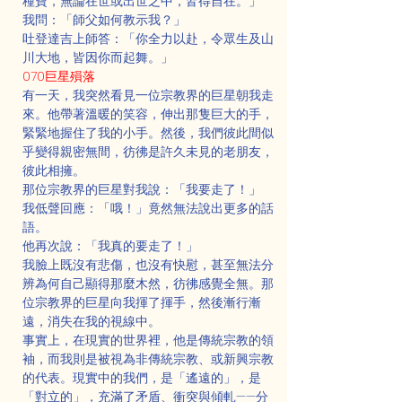
種寶，無論在世或出世之中，皆得自在。」
我問：「師父如何教示我？」
吐登達吉上師答：「你全力以赴，令眾生及山
川大地，皆因你而起舞。」
070巨星殞落
有一天，我突然看見一位宗教界的巨星朝我走
來。他帶著溫暖的笑容，伸出那隻巨大的手，
緊緊地握住了我的小手。然後，我們彼此間似
乎變得親密無間，彷彿是許久未見的老朋友，
彼此相擁。
那位宗教界的巨星對我說：「我要走了！」
我低聲回應：「哦！」竟然無法說出更多的話
語。
他再次說：「我真的要走了！」
我臉上既沒有悲傷，也沒有快慰，甚至無法分
辨為何自己顯得那麼木然，彷彿感覺全無。那
位宗教界的巨星向我揮了揮手，然後漸行漸
遠，消失在我的視線中。
事實上，在現實的世界裡，他是傳統宗教的領
袖，而我則是被視為非傳統宗教、或新興宗教
的代表。現實中的我們，是「遙遠的」，是
「對立的」，充滿了矛盾、衝突與傾軋——分