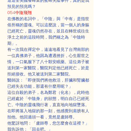
道這全美國養蜂業的蜜蜂失蹤事件，真的是我
預見的預兆嗎？
054中陰飛翔
在佛教的名詞中，「中陰」與「中有」是指世
俗所稱的靈魂。可以這麼說，當一個人的身軀
已經死亡，靈魂仍然存在，並且在轉世或往生
淨土之前的這段時間，我們稱之為「中陰時
期」。
有一次我在禪定中，遠遠地看見了台灣南部的
一位真佛弟子，他因為遭遇挫折，心生厭世之
情，一口氣服下了八十顆安眠藥。這位弟子被
送到第一家醫院，醫院判定他已經死亡，於是
拒絕接收。他又被送到第二家醫院。
醫師說：「即便我們將他救活，肝臟和腎臟都
已經失去功能，那還有什麼用呢？」
這位自殺的弟子，名為鄭君（化名），此時他
已經處於「中陰身」的狀態，明白自己已經死
亡。中陰的靈魂飛行著，直直地向地獄墜落。
在即將落入地獄的那一刻，他感覺到肩膀有人
拍他。他回過頭一看，竟然是盧師尊。
他驚訝地問：「盧師尊，您怎麼會在這裡？」
我告訴他：「回去吧。」