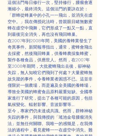
這個法門每日修行一次，堅持修行，腫瘤會逐
漸縮小，最終消失。這個法門的要訣在於：
「群蜂從蜂巢中的小孔一一飛出，並消失在虛
空中。」我在傳授此法時，曾親眼目睹無數蜜
蜂在虛空中飛舞，它們形成了一點又一點，直
到最後完全消失，再也沒有飛回蜂巢。
在2007年到2008年間，美國的養蜂業發生了
奇異事件。新聞報導指出，通常，蜜蜂會飛出
去採蜜，然後飛回蜂巢，供養蜂農採集蜂蜜，
製作各種食品，供應世人。然而，在2007年
至2008年期間，大批蜜蜂飛出去後，卻神秘
失踪，無人知曉它們飛到了何處？大量蜜蜂無
故失蹤的事件，令養蜂業者困惑不已。這並非
僅限於一個農場，而是遍及全美國的養蜂場，
導致全美國的蜂蜜食品原料嚴重短缺。全國專
家進行了研究，提出了各種可能的原因，包括
氣候變化、輻射影響、音波影響等……
至今，專家們仍未達成共識。然而，群蜂神秘
失踪的事件，與我傳授的「瑤池金母腫瘤消失
法」並無任何關聯。我唯一的感慨是，在我傳
法的過程中，看見蜜蜂一一在虛空中消失。難