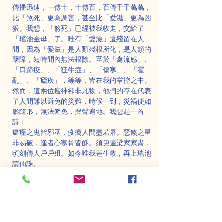
傳播迅速，一傳十，十傳百，百傳千千萬萬，
比「煞死」更為厲害，甚至比「愛滋」更為凶
狠。我想，「煞死」已經被我收走，交給了
「瑤池金母」了。唯有「愛滋」還殘留在人
間，因為「愛滋」是人類殘根所化，是人類的
孽障，短時間內無法根除。至於「禽流感」、
「口蹄疫」、「狂牛症」、「傷寒」、「霍
亂」、「瘧疾」，等等，皆在我的掌控之中。
然而，這兩位瘟神卻非凡物，他們的存在代表
了人間難以避免的災難，時候一到，災禍便如
影隨形，無法避免，哭聲遍地。我想起一首
詩：
瘟㾮之鬼皆邪巫，疫癘人間盡若屠。惡煞之星
非易破，逢者心寒骨皆酥。須臾遍梁家家盡，
頃刻傳人戶戶殂。如今唯我蓮生救，再上瑤池
請仙誅。
我透過「天眼」看見兩位瘟神降臨人間，我不
知其他擁有「天眼」的人是否也能看到這樣的
天象，但既然我已經看見，那麼拯救的責任便
落在我身上，這是我無法回避的責任。
要救瘟疫，唯有仙王「瑤池金母」能夠解救。