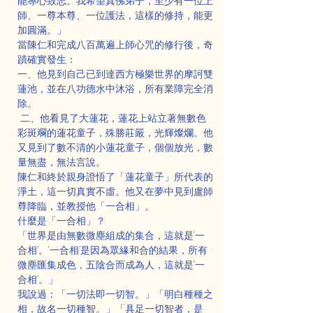
能專心致志。我希望真佛弟子，至少有一位上
師、一尊本尊、一位護法，這樣的修持，能更
加圓滿。」
當陳仁和完成八百萬遍上師心咒的修行後，奇
蹟確實發生：
一、他見到自己已到達西方極樂世界的摩訶雙
蓮池，並在八功德水中沐浴，所有業障完全消
除。
 二、他看見了大蓮花，蓮花上站立著無數色
彩斑斕的蓮花童子，殊勝莊嚴，光輝燦爛。他
又見到了數不清的小蓮花童子，個個放光，數
量無盡，無法言說。
陳仁和終於親身證悟了「蓮花童子」所代表的
淨土，這一切真實不虛。他又在夢中見到盧師
尊降臨，並教授他「一合相」。
什麼是「一合相」？
「世界是由無數微塵組成的集合，這就是‘一
合相’。‘一合相’是因為眾緣和合的結果，所有
微塵匯集成色，五陰合而成為人，這就是‘一
合相’。」
我說過：「一切法即一切智。」「明白種種之
相，故名一切種智。」「具足一切智者，是