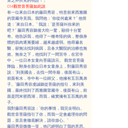
里之外所見的明證！」
014觀世音菩薩如此說
有一位來自日本的藤田秀容，特意前來西雅圖
的雷藏寺見我。我問他：“你從何處來？” 他答
道：“來自日本。” 我說：“是菩薩叫你來的
吧？” 藤田秀容聽後大吃一驚，顯得十分驚
奇。他告訴我，他得了一種奇怪的病，整個身
體的肌肉逐漸萎縮，越來越虛弱。他尋遍名
醫，卻無法找到病因，且各大醫院的治療也無
效。無奈之下，他找到了一間宮寺，在宮寺
中，一位日本女童向菩薩請示。 觀世音菩薩
降臨，附身在那位日本女童身上，對藤田秀容
說：“到美國去，去找一間寺廟，後面有山，
前面有水，寺中有一位師父，他擁有五百萬弟
子。”藤田秀容虔誠聽從菩薩的指引，來到美
國，最終找到了西雅圖雷藏寺，後面有山，前
面是閃米密西湖，而我，確實擁有五百萬的弟
子。
我對藤田秀容說：“你的事情，我完全明白。
觀世音菩薩指引了你，而我一定會處理你的問
題，並且會徹底解決，請你放心。”
藤田秀容微微一笑，他已經明白了我的意思。