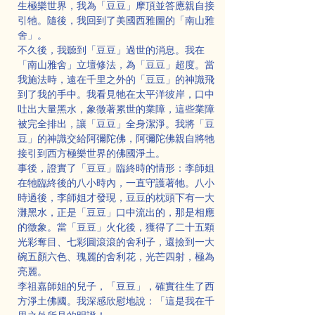
生極樂世界，我為「豆豆」摩頂並答應親自接
引牠。隨後，我回到了美國西雅圖的「南山雅
舍」。
不久後，我聽到「豆豆」過世的消息。我在
「南山雅舍」立壇修法，為「豆豆」超度。當
我施法時，遠在千里之外的「豆豆」的神識飛
到了我的手中。我看見牠在太平洋彼岸，口中
吐出大量黑水，象徵著累世的業障，這些業障
被完全排出，讓「豆豆」全身潔淨。我將「豆
豆」的神識交給阿彌陀佛，阿彌陀佛親自將牠
接引到西方極樂世界的佛國淨土。
事後，證實了「豆豆」臨終時的情形：李師姐
在牠臨終後的八小時內，一直守護著牠。八小
時過後，李師姐才發現，豆豆的枕頭下有一大
灘黑水，正是「豆豆」口中流出的，那是相應
的徵象。當「豆豆」火化後，獲得了二十五顆
光彩奪目、七彩圓滾滾的舍利子，還撿到一大
碗五顏六色、瑰麗的舍利花，光芒四射，極為
亮麗。
李祖嘉師姐的兒子，「豆豆」，確實往生了西
方淨土佛國。我深感欣慰地說：「這是我在千