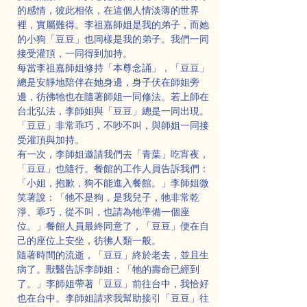
的感情，彼此相依，在這個人情淡薄的世界
裡，實屬難得。李祖嘉師姐是我的弟子，而她
的小狗「豆豆」也同樣是我的弟子。我們一同
接受灌頂，一同得到加持。
每當李祖嘉師姐修持「本尊念誦」，「豆豆」
總是安靜地陪伴在她身邊，身子伏在師姐旁
邊，彷彿牠也在隨著師姐一同修法。若上師在
台北弘法，李師姐與「豆豆」總是一同出現。
「豆豆」非常乖巧，不吵不叫，與師姐一同接
受灌頂與加持。
有一次，李師姐邀請我們去「青葉」吃宵夜，
「豆豆」也隨行。餐館的工作人員告訴我們：
「小姐，抱歉，狗不能進入餐館。」李師姐微
笑著說：「牠不是狗，是我兒子，牠非常乾
淨、乖巧，從不叫，也請為牠準備一個座
位。」餐館人員最終同意了，「豆豆」便在自
己的座位上安坐，彷彿人類一般。
隨著時間的流逝，「豆豆」終於老去，並且生
病了。獸醫告訴李師姐：「牠的壽命已經到
了。」李師姐帶著「豆豆」前往台中，我恰好
也在台中。李師姐請求我幫助接引「豆豆」往