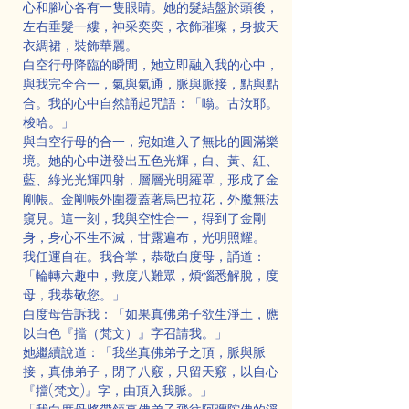
心和腳心各有一隻眼睛。她的髮結盤於頭後，
左右垂髮一縷，神采奕奕，衣飾璀璨，身披天
衣綢裙，裝飾華麗。
白空行母降臨的瞬間，她立即融入我的心中，
與我完全合一，氣與氣通，脈與脈接，點與點
合。我的心中自然誦起咒語：「嗡。古汝耶。
梭哈。」
與白空行母的合一，宛如進入了無比的圓滿樂
境。她的心中迸發出五色光輝，白、黃、紅、
藍、綠光光輝四射，層層光明羅罩，形成了金
剛帳。金剛帳外圍覆蓋著烏巴拉花，外魔無法
窺見。這一刻，我與空性合一，得到了金剛
身，身心不生不滅，甘露遍布，光明照耀。
我任運自在。我合掌，恭敬白度母，誦道：
「輪轉六趣中，救度八難眾，煩惱悉解脫，度
母，我恭敬您。」
白度母告訴我：「如果真佛弟子欲生淨土，應
以白色『擋（梵文）』字召請我。」
她繼續說道：「我坐真佛弟子之頂，脈與脈
接，真佛弟子，閉了八竅，只留天竅，以自心
『擋(梵文)』字，由頂入我脈。」