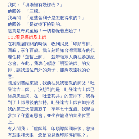
我問：「墳場裡有幾棵樹？」
他回答：「三棵。」
我再問：「這些舍利子是怎麼得來的？」
他回答：「是從樹下撿到的。」
這真是奇異至極！一切都恍若應驗了！
062看見導師及上師
在我隱居閉關的時候，收到消息「印順導師」
圓寂，享年百歲。我立刻通知台灣雷藏寺的代
理住持「蓮哲上師」，並帶領眾人前往參加紀
念會。在此，我衷心感謝「明聖法師」的安
排，讓我這位門外的弟子，能夠表達我的心
意。
隱居閉關結束後，我前往見我密教的師父「吐
登達吉上師」。沒想到的是，吐登達吉上師已
經身患重病。在「吐登其共」的安排下，我得
到了上師最後的加持。吐登達吉上師在加持過
我的第三天便圓寂了，享年七十五歲。我親自
參加了守靈追思會，並坐在龍邊的首座位置
上。
有人問我：「盧師尊，印順導師圓寂後，您擁
有慧眼和天眼，您是否見過印順導師呢？」