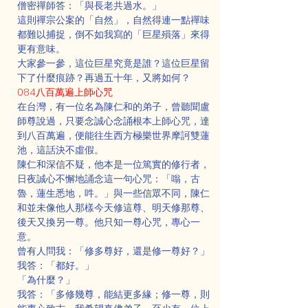
僧密禪師答：「與長老共過水。」
這則禪宗公案的「自然」，自然得連一點禪味
都難以捕捉，倒不如我寫的「巨星殞落」來得
更有意味。
大家參一參，這位巨星究竟是誰？這位巨星留
下了什麼痕跡？再過五十年，又將如何？
084八百萬遍上師心咒
在台灣，有一位名為陳仁和的弟子，曾聽聞盧
師尊說過，只要念誠心念誦根本上師心咒，達
到八百萬遍，便能往生西方極樂世界摩訶雙蓮
池，這話決不虛假。
陳仁和深信不疑，他本是一位篤實的修行者，
日夜誠心不懈地誦念這一句心咒：「嗡，古
魯，蓮生悉地，吽。」與一些信眾不同，陳仁
和並未像他人那樣今天修這尊、明天修那尊、
後天又換另一尊。他只知一尊心咒，專心一
意。
曾有人問我：「修多尊好，還是修一尊好？」
我答：「都好。」
「為什麼？」
我答：「多修幾尊，能結更多緣；修一尊，則