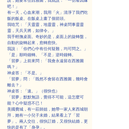
說，她要常住西雅圖，我就說：「一切看因緣
吧！」
有一天，心血來潮，我用「火」清淨了我們吃
飯的飯桌。在飯桌上畫了個箭頭。
我唸咒：「天靈靈，地靈靈，神桌問事靈靈
靈，天兵天將，如律令。」
我手輕撫桌面。奇妙的是，桌面上的旋轉盤，
自動的旋轉起來，愈轉愈快。
我說：「你們心中有任何疑難，均可問之。」
「是」順時鐘轉。「不是」逆時鐘轉。
「習夢」上前來問：「我會永遠留在西雅圖
嗎？」
神桌答：「不是。」
「習夢」問：「既然不會留在西雅圖，幾時會
離去？」
神桌答：「速。」（很快也）
「習夢」默默無語，覺得不可能，這怎麼可
能？心中疑惑不已！
美國費城，有一莊師姐，她帶一家人來西城朝
拜，她有一小兒子未婚，結果看上了「習
夢」。兩人交往，很快訂婚，又很快結婚，更
快的是有了「身孕」。