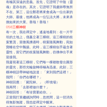
有極其深遠的意義。首先，它證明了中陰（靈
魂）是存在的。其次，它證明了我盧師尊無所
不在。第三，這位鄭君將來會成為一位出家的
大師。最後，他將成為一位弘法大將，未來承
擔如來的大業。善哉！善哉！
058三棵神樹
有一次，我在禪定中，遙遠地看到：在一片平
坦的土地上，僅矗立著三棵樹。這三棵樹的枝
葉繁茂，當微風拂過時，樹葉隨風舞動，宛如
寶幢在空中飄揚。此時，這三棵樹似乎蘊含著
靈性，當它們的枝葉隨風舞動，彷彿伸出手來
迎接我。
我凝視著這三棵樹，它們每一棵都散發出圓形
的靈光，那些光輪旋轉得極為迅速。此刻，三
棵神樹語帶神秘地說道：「來到我們這裡！」
我問：「你們在哪裡？」
神樹回應：「屍陀林。」（即墳場）
我再問：「去那裡做什麼？」
神樹回答：「有珍寶要給你。」
正當我打算繼續詢問時，忽然間，這一切消失
得無影無蹤，我也從禪定中醒來。