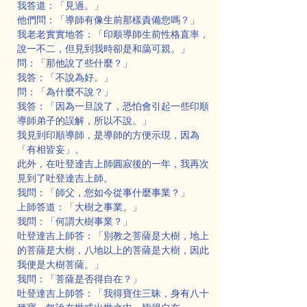
我答道：「見過。」
他們問：「導師有像生前那樣責備您嗎？」
我老老實實地答：「印順導師生前性格直率，
說一不二，但見到我時卻是和藹可親。」
問：「那他說了些什麼？」
我答：「不說為好。」
問：「為什麼不說？」
我答：「因為一旦說了，恐怕會引起一些印順
導師弟子的誤解，所以不說。」
我見到印順導師，是導師的方便示現，因為
「有相皆妄」。
此外，在吐登達吉上師圓寂後的一年，我再次
見到了吐登達吉上師。
我問：「師父，您如今從事什麼事業？」
上師答道：「大樹之事業。」
我問：「何謂大樹事業？」
吐登達吉上師答：「別教之菩薩是大樹，地上
的菩薩是大樹，八地以上的菩薩是大樹，因此
我便是大樹菩薩。」
我問：「菩薩是否得自在？」
吐登達吉上師答：「我得寶住三昧，身有八十