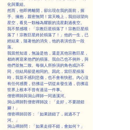
化與重組。
然而，他即將離開，卻出現在我的面前，握
手、擁抱，親密無間！當天晚上，我抬頭望向
星空，看見一顆極為耀眼的流星劃過夜空。
我不禁感嘆：「宗教巨星殞落了！宗教巨星殞
落了！宗教巨星終於殞落了！」他的一生，已
經結束，隨著他的消失，他的表演也告一段
落。
我當然知道，無論是他，還是其他宗教巨星，
都終將迎來他們的殞落。我自己也不例外，與
他們並無二致。每個人所扮演的角色或許不
同，但結局卻是相同的。因此，當巨星殞落
時，我並不感到悲傷，也不會有快慰。內心沒
有任何感覺，彷彿這一切從未發生過，彷彿這
世界上根本不曾有過這一件事。
僧密禪師與洞山禪師一同過溪河。
洞山禪師對僧密禪師說：「走好，不要踏錯
腳！」
僧密禪師回答：「如果踏錯了，就過不了
河。」
洞山禪師問：「如果走得不錯，會如何？」