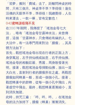
「習夢」搬到「費城」去了。距離問神桌的時
間，只有三個月。神桌準不準？準得很！蓮生
活佛的天眼準不準，準得很！我總覺得，人生
時來運去，一飲一啄，皆有定數也！
042蜜蜂謎樣飛不見
在2007年期間，我傳授了「瑤池金母七大
法」，唯有「瑤池金母甘露神水法」未曾傳
授，這個「甘露神水」只會傳給有緣的人。七
大法中，有一法專門用來對治「腫瘤」，其具
體方法如下：
首先，觀想瑤池金母出現在行者的正面上方，
身穿鳳冠，左手持仙桃或如意，右手持仙拂。
瑤池金母的相貌莊嚴、秀麗，周身散發著光
明。接著，觀想瑤池金母揮動仙拂，放出一道
大白光，直射到行者的腫瘤所在之處。再觀想
腫瘤如同蜂巢一般，形成一個個小孔。接著，
觀想蜂巢中的群蜂，從每一個小孔中飛出，向
著虛空中飛去。最終，觀想蜂巢逐漸縮小，直
到消失無蹤。
此時，持咒三遍：「吽。吽。吽。」在瑤池金
母的法力加持下，腫瘤（蜂巢）漸漸消失。