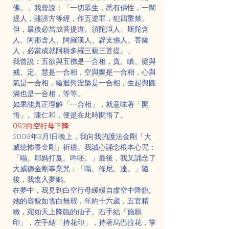
佛。」我曾說：「一切眾生，悉有佛性，一闡
提人，雖謗方等經，作五逆罪，犯四重禁。
但，最後必當成菩提道。須陀洹人、斯陀含
人、阿那含人、阿羅漢人、辟支佛人、菩薩
人，必當成就阿耨多羅三藐三菩提。」
我曾說：五欲與五佛是一合相，貪、瞋、癡與
戒、定、慧是一合相，空與樂是一合相，心與
氣是一合相，輪迴與涅槃是一合相，生起與圓
滿也是一合相，等等。
如果能真正理解「一合相」，就意味著「開
悟」。陳仁和，便是在此時開悟了。
092白空行母下降
2008年3月1日晚上，我向我的護法金剛「大
威德怖畏金剛」祈禱。我誠心誦念根本心咒：
「嗡。耶媽打戛。吽呸。」最後，我又誦念了
大威德金剛事業咒：「嗡。修尼。達。」隨
後，我進入夢鄉。
在夢中，我見到白空行母緩緩自虛空中降臨。
她的容貌如雪白無瑕，年約十六歲，五官精
緻，宛如天上降臨的仙子。右手結「施願
印」，左手結「持花印」，持著烏巴拉花，掌