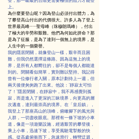
登，那一級級的台階更需要極佳的體力才能登
上。
為什麼要登山呢？因為登山必須付出體力，為
了攀登高山付出的代價很大。許多人為了登上
世界最高峰——聖母峰（珠穆朗瑪峰），付出
了極大的辛勞和艱難。他們為何如此拼命？那
是為了征服，是為了達到一個無上的境界，是
人生中的一個榮譽。
我的隱居閉關，就像登山一樣，艱辛而且困
難，但我仍然選擇這條路。因為這無上的境
界，是所有人都嚮往的，卻不是每個人都能達
到的。閉關看似簡單，實則難以堅持。我記得
曾有一位修行者入關，原本計劃待上一週，但
兩天後便匆匆跑了出來。他說：“靜寂太可怕
了！”隱居閉關，在靜寂中，我不再感覺到孤
寂，而是進入了更深的三昧境界，向更高的層
次邁進，達到最崇高的境界。在「皇后鎮」，
我登上了那座高山的頂峰，俯瞰腳下的風光與
人群，一切盡收眼底。那裡有一條下坡的小車
道，像是一項遊樂設施，經過艱苦的攀登後，
乘上小車，迅速下坡，享受風馳電掣般的快
感。從高處俯衝而下，急速滑行，轉彎迂迴，