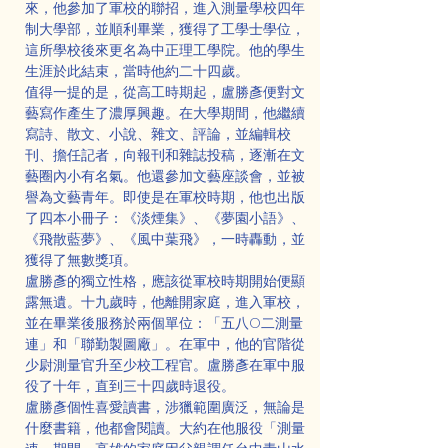
來，他參加了軍校的聯招，進入測量學校四年
制大學部，並順利畢業，獲得了工學士學位，
這所學校後來更名為中正理工學院。他的學生
生涯於此結束，當時他約二十四歲。
值得一提的是，從高工時期起，盧勝彥便對文
藝寫作產生了濃厚興趣。在大學期間，他繼續
寫詩、散文、小說、雜文、評論，並編輯校
刊、擔任記者，向報刊和雜誌投稿，逐漸在文
藝圈內小有名氣。他還參加文藝座談會，並被
譽為文藝青年。即使是在軍校時期，他也出版
了四本小冊子：《淡煙集》、《夢園小語》、
《飛散藍夢》、《風中葉飛》，一時轟動，並
獲得了無數獎項。
盧勝彥的獨立性格，應該從軍校時期開始便顯
露無遺。十九歲時，他離開家庭，進入軍校，
並在畢業後服務於兩個單位：「五八O二測量
連」和「聯勤製圖廠」。在軍中，他的官階從
少尉測量官升至少校工程官。盧勝彥在軍中服
役了十年，直到三十四歲時退役。
盧勝彥個性喜愛讀書，涉獵範圍廣泛，無論是
什麼書籍，他都會閱讀。大約在他服役「測量