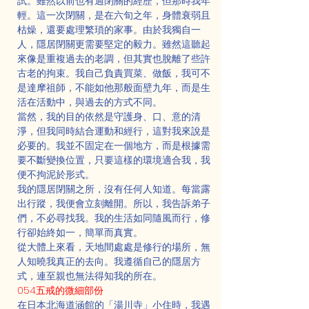
試。雖然以前也有過閉關的經歷，但那時我年
輕。這一次閉關，是在六旬之年，身體衰弱且
枯燥，還要處理繁瑣的家事。由於我獨自一
人，隱居閉關更需要堅定的毅力。雖然這聽起
來像是重複過去的老調，但其實也脫離了些許
古老的拘束。我自己負責買菜、做飯，我可不
是達摩祖師，不能如他那般面壁九年，而是生
活在活動中，與過去的方式不同。
當然，我的目的依然是守護身、口、意的清
淨，但我同時結合運動和經行，這對我來說是
必要的。我並不固定在一個地方，而是根據需
要不斷變換位置，只要這樣的環境適合我，我
便不拘泥於形式。
我的隱居閉關之所，沒有任何人知道。每當露
出行蹤，我便會立刻離開。所以，我告訴弟子
們，不必尋找我。我的生活如同隨風而行，修
行卻始終如一，簡單而真實。
從大體上來看，天地間處處是修行的場所，無
人知曉我真正的去向。我遵循自己的隱居方
式，連至親也無法得知我的所在。
054五戒的微細部份
在日本北海道涵館的「湯川寺」小住時，我遇