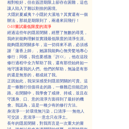
相對較好，但在簽證期限上卻存在困難，這也
讓人陷入了難以割捨的困境。
大隱於夏威夷？小隱於大溪地？其實還有一個
辦法，那就是期限到了，兩邊來回飛行！
048嘗試最低限度的清淨
經過這些年的隱居閉關，經歷了無數的尋覓，
我終於能夠理解並實踐最低限度的清淨生涯。
能夠隱居閉關多年，這一切得來不易，必須感
謝「蓮香上師」，她讓我能夠心無旁騖地專心
修行；同樣，我也要感激「許XX」，他在這段
修行過程中全力幫助了我，還有那些始終如一
地守護著我的人們。他們的幫助，無論是有形
的還是無形的，都成就了我。
正因如此，我深深感受到隱居閉關的可貴。這
是一條難行但值得走的路，一條難忍但能忍的
路。在閉關中，我學會了戒律、持戒，並且在
守護身、口、意的清淨方面得到了最好的機
會。我認為，這是一種少有的修行方法。
身清淨——於環境無污染，口清淨——無他人
可交談，意清淨——意念只在淨土。
長年的隱居閉關，對我而言是一次重大的嘗