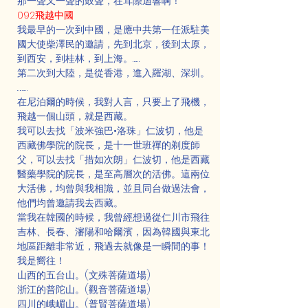
那一聲又一聲的鼓聲，在耳際迴響啊！
092飛越中國
我最早的一次到中國，是應中共第一任派駐美
國大使柴澤民的邀請，先到北京，後到太原，
到西安，到桂林，到上海。……
第二次到大陸，是從香港，進入羅湖、深圳。
………
在尼泊爾的時候，我對人言，只要上了飛機，
飛越一個山頭，就是西藏。
我可以去找「波米強巴•洛珠」仁波切，他是
西藏佛學院的院長，是十一世班禪的剃度師
父，可以去找「措如次朗」仁波切，他是西藏
醫藥學院的院長，是至高層次的活佛。這兩位
大活佛，均曾與我相識，並且同台做過法會，
他們均曾邀請我去西藏。
當我在韓國的時候，我曾經想過從仁川市飛往
吉林、長春、瀋陽和哈爾濱，因為韓國與東北
地區距離非常近，飛過去就像是一瞬間的事！
我是嚮往！
山西的五台山。(文殊菩薩道場)
浙江的普陀山。(觀音菩薩道場)
四川的峨嵋山。(普賢菩薩道場)