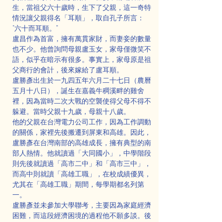
生，當祖父六十歲時，生下了父親，這一奇特
情況讓父親得名「耳順」，取自孔子所言：
“六十而耳順。”
盧昌作為首富，擁有萬貫家財，而妻妾的數量
也不少。他曾詢問母親盧玉女，家母僅微笑不
語，似乎在暗示有很多。事實上，家母原是祖
父商行的會計，後來嫁給了盧耳順。
盧勝彥出生於一九四五年六月二十七日（農曆
五月十八日），誕生在嘉義牛稠溪畔的雞舍
裡，因為當時二次大戰的空襲使得父母不得不
躲避。當時父親十九歲，母親十八歲。
他的父親在台灣電力公司工作，因為工作調動
的關係，家裡先後搬遷到屏東和高雄。因此，
盧勝彥在台灣南部的高雄成長，擁有典型的南
部人熱情。他就讀過「大同國小」，中學階段
則先後就讀過「高市二中」和「高市三中」，
而高中則就讀「高雄工職」，在校成績優異，
尤其在「高雄工職」期間，每學期都名列第
一。
盧勝彥並未參加大學聯考，主要因為家庭經濟
困難，而這段經濟困境的過程他不願多談。後