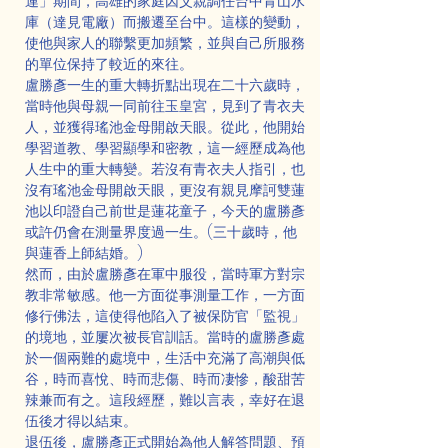
連」期間，高雄的家庭因父親調任台中青山水
庫（達見電廠）而搬遷至台中。這樣的變動，
使他與家人的聯繫更加頻繁，並與自己所服務
的單位保持了較近的來往。
盧勝彥一生的重大轉折點出現在二十六歲時，
當時他與母親一同前往玉皇宮，見到了青衣夫
人，並獲得瑤池金母開啟天眼。從此，他開始
學習道教、學習顯學和密教，這一經歷成為他
人生中的重大轉變。若沒有青衣夫人指引，也
沒有瑤池金母開啟天眼，更沒有親見摩訶雙蓮
池以印證自己前世是蓮花童子，今天的盧勝彥
或許仍會在測量界度過一生。(三十歲時，他
與蓮香上師結婚。)
然而，由於盧勝彥在軍中服役，當時軍方對宗
教非常敏感。他一方面從事測量工作，一方面
修行佛法，這使得他陷入了被保防官「監視」
的境地，並屢次被長官訓話。當時的盧勝彥處
於一個兩難的處境中，生活中充滿了高潮與低
谷，時而喜悅、時而悲傷、時而凄慘，酸甜苦
辣兼而有之。這段經歷，難以言表，幸好在退
伍後才得以結束。
退伍後，盧勝彥正式開始為他人解答問題、預