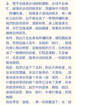
走，雙手也隨著步伐輕輕擺動，步伐不必匆
忙，緩慢的步伐同樣美好，我腦海中只觀想
「阿彌陀佛」。我看著大溪地的樹木，每一棵
屹立的巨樹，似乎都化為了一尊尊阿彌陀佛，
祂們的面容慈祥，眉眼和善，身上散發著光
輝，光芒交織成網，細絲縷縷，無量的光明彷
彿將四周照亮。
有時，我自己也化身為阿彌陀佛，佛陀圍繞著
我，而我也融入其中。這樣的「經行」，我感
到身心無比輕鬆，這種放鬆的方式，自然地形
成了一種獨特的節奏。它既是運動，又是修
行，也是放鬆，隨著步伐的延展，一切都在慢
慢地展開。
我想，我早已放下了名利，對此不再執著，也
並未刻意隱瞞。在這片無爭的「大溪地」，誰
會知道你身在何處？作為一個「遺民」，又有
什麼值得爭辯的呢？我早已沒有了美夢，所有
的慾望與執念，如空中的虛無，猶疑、錯誤、
虛偽與寂寞，都在「經行」中漸行漸遠，與我
無關。
我在學習「放鬆」，將一切煩憂放下。在「經