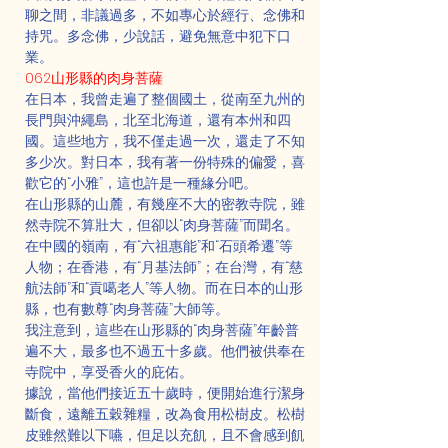
聊之間，非議過多，不如專心於經行、念佛和
持咒。多念佛，少說話，避免無意中犯下口
業。
062山形縣的肉身菩薩
在日本，我曾走遍了整個國土，從南至九州的
長門與沖繩島，北至北海道，還有本州和四
國。這些地方，我不僅走過一次，還走了不知
多少次。對日本，我有著一份特殊的偏愛，喜
歡它的“小雅”，這也許是一種緣分吧。
在山形縣的山麓，有幾座不大的密教寺院，雖
然寺院不算壯大，但卻以“肉身菩薩”而聞名。
在中國的嶺南，有“六祖惠能”和“石頭希遷”等
人物；在香港，有“月基法師”；在台灣，有“慈
航法師”和“貢噶老人”等人物。而在日本的山形
縣，也有數尊“肉身菩薩”大師等。
我注意到，這些在山形縣的“肉身菩薩”年齡普
遍不大，最多也不過五十多歲。他們被供奉在
寺院中，享受香火的庇佑。
據說，當他們接近五十歲時，便開始進行潔身
斷食，遠離五穀雜糧，改為食用松樹皮。松樹
皮雖然難以下嚥，但足以充飢，且不會感到飢