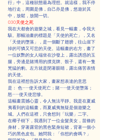
行」中，這種狀態最為理想。就這樣，我不停
地行走，周圍是佛，自己亦是佛，悠遊於其
中，放鬆，放開一切。
030天使之死
我在大都會的遊樂之城，看見一幅畫，令我大
駭。那幅油畫的標題是「天使的死亡」，又名
「天使的墮落」，是一個斷了翅膀，往山崖下
掉的可憐又可悲的天使。這幅畫的右方，畫了
一位妖艷的女人端坐在沙發上，露出誘惑的玉
腿，旁邊是賭博用的撲克牌、骰子，還有一隻
兇猛的豹。左方就是閉著眼睛，露出痛苦表情
的天使。
我在這裡想告訴大家，畫家想表達的意思
是： 色——使天使死亡；賭——使天使墮落；
怒——使天使悲慘。
這幅畫震撼心靈，令人無法平靜。我是在夏威
夷看到的這幅畫，而夏威夷無疑是個遊樂之
城。人們在這裡，只會想到「玩樂」二字。
在椰子樹下，我遇到了一位金髮美女，苗條的
身材，穿著露背的黑色緊身短裙，背著一個小
巧的黑色皮包。她問我：「你想約會嗎？」