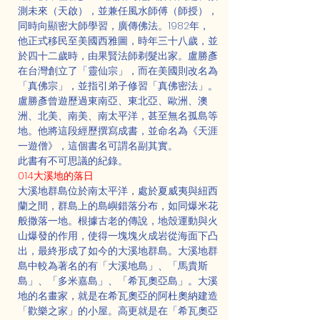
測未來（天啟），並兼任風水師傅（師授），
同時向顯密大師學習，廣傳佛法。1982年，
他正式移民至美國西雅圖，時年三十八歲，並
於四十二歲時，由果賢法師剃髮出家。盧勝彥
在台灣創立了「靈仙宗」，而在美國則改名為
「真佛宗」，並指引弟子修習「真佛密法」。
盧勝彥曾遊歷過東南亞、東北亞、歐洲、澳
洲、北美、南美、南太平洋，甚至無名孤島等
地。他將這段經歷撰寫成書，並命名為《天涯
一遊僧》，這個書名可謂名副其實。
此書有不可思議的紀錄。
014大溪地的落日
大溪地群島位於南太平洋，處於夏威夷與紐西
蘭之間，群島上的島嶼錯落分布，如同爆米花
般撒落一地。根據古老的傳說，地殼運動與火
山爆發的作用，使得一塊塊火成岩從海面下凸
出，最終形成了如今的大溪地群島。大溪地群
島中較為著名的有「大溪地島」、「馬貴斯
島」、「多米嘉島」、「希瓦奧亞島」。大溪
地的名畫家，就是在希瓦奧亞的阿杜奧納建造
「歡樂之家」的小屋。高更就是在「希瓦奧亞