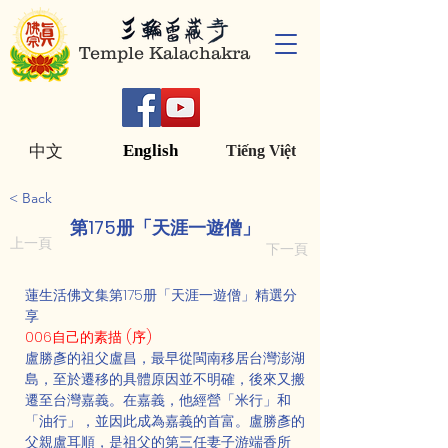
Temple Kalachakra
English
中文
Tiếng Việt
< Back
第175册「天涯一遊僧」
上一頁
下一頁
蓮生活佛文集第175册「天涯一遊僧」精選分
享
006自己的素描 (序)
盧勝彥的祖父盧昌，最早從閩南移居台灣澎湖
島，至於遷移的具體原因並不明確，後來又搬
遷至台灣嘉義。在嘉義，他經營「米行」和
「油行」，並因此成為嘉義的首富。盧勝彥的
父親盧耳順，是祖父的第三任妻子游端香所