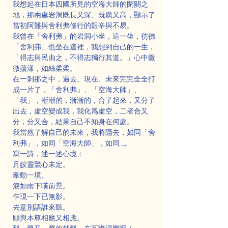
我想起在日本四國所見的空海大師的閉關之
地，那兩處岩洞既長又深、既廣又高，顯示了
當初阿難與舍利弗修行的艱辛與不易。
我曾在「舍利弗」的岩洞小坐，這一坐，彷彿
「舍利弗」也坐在這裡，我想到自己的一生，
「得志與民由之，不得志獨行其道。」心中微
微蕩漾，如絲柔柔。
在一剎那之中，過去、現在、未來完完全全打
成一片了，「舍利弗」、「空海大師」、
「我」，漸漸的，漸漸的，合了起來，又分了
出去，虛空變成我，我化爲虛空，二者合又
分，分又合，結果自己不知身在何處。
我當然了解自己的未來，我將隱去，如同「舍
利弗」，如同「空海大師」，如同……。   
寫一詩，述一述心境：
月皎靈鷲心未定。
牽動一境。
淚如雨下嘆前景。
乍現一下已無影。
去意別語誰來聽。
願與本尊相應又相應。