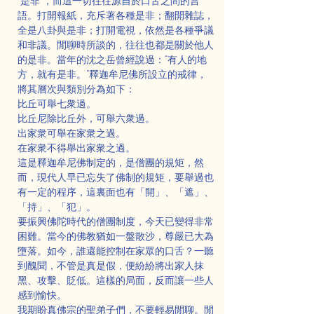
“是非”，而這一切往往源自於口舌之間的言
語。打開報紙，充斥著各種是非；翻開雜誌，
全是八卦與是非；打開電視，依然是各種爭議
和非議。閒聊時所談的，往往也都是關於他人
的是非。當年的沈之岳曾經說過：“有人的地
方，就有是非。”釋迦牟尼佛所設立的戒律，
將其層次與類別分為如下：
比丘可舉七衆過。
比丘尼除比丘外，可舉六衆過。
出家衆可舉在家衆之過。
在家衆不得舉出家衆之過。
這是釋迦牟尼佛制定的，是僧團的規矩，然
而，現代人早已忘失了佛制的規矩，要舉過也
有一定的程序，這裏面也有「開」、「遮」、
「持」、「犯」。
要振興佛陀時代的僧團制度，今天已變得非常
困難。當今的佛教猶如一盤散沙，尊嚴已大為
墮落。如今，誰還能控制在家眾的口舌？一聽
到醜聞，不管是真是假，便紛紛將出家人抹
黑、攻擊、貶低。這樣的局面，反而讓一些人
感到愉快。
我期盼真佛宗的聖弟子們，不要輕易閒聊。閒