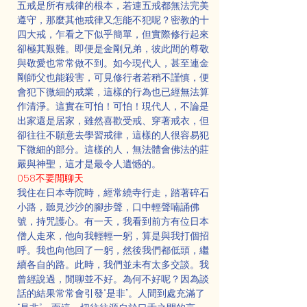
五戒是所有戒律的根本，若連五戒都無法完美
遵守，那麼其他戒律又怎能不犯呢？密教的十
四大戒，乍看之下似乎簡單，但實際修行起來
卻極其艱難。即便是金剛兄弟，彼此間的尊敬
與敬愛也常常做不到。如今現代人，甚至連金
剛師父也能殺害，可見修行者若稍不謹慎，便
會犯下微細的戒業，這樣的行為也已經無法算
作清淨。這實在可怕！可怕！現代人，不論是
出家還是居家，雖然喜歡受戒、穿著戒衣，但
卻往往不願意去學習戒律，這樣的人很容易犯
下微細的部分。這樣的人，無法體會佛法的莊
嚴與神聖，這才是最令人遺憾的。
058不要閒聊天
我住在日本寺院時，經常繞寺行走，踏著碎石
小路，聽見沙沙的腳步聲，口中輕聲喃誦佛
號，持咒護心。有一天，我看到前方有位日本
僧人走來，他向我輕輕一躬，算是與我打個招
呼。我也向他回了一躬，然後我們都低頭，繼
續各自的路。此時，我們並未有太多交談。我
曾經說過，閒聊並不好。為何不好呢？因為談
話的結果常常會引發“是非”。人間到處充滿了