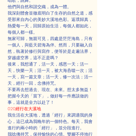
唱歌，跳舞。
他們與自然和諧交織，成為一體。
我深刻體會並徹底明白了生存的自然之道，感
受那來自內心的美妙大溪地色彩。返璞歸真，
熱愛每一天，回歸原始生活，每個人都如此，
每個人都一樣。
無家可歸，無親可見，四處是茫茫海島，只有
一個人，與藍天碧海為伴。然而，只要融入自
然，執著於修行與寫作，便等於是走遍法界，
穿越虛空界，這不正是嗎？
後來，我想通了，活一天，感恩一天；活一
天，快樂一天；活一天，被大海呑噬一次；活
一天，寫一篇文章；活一天，修一次法；活一
天，經行一回，念佛持咒。
不要再去想過去、現在、未來。想太多無益！
把握今天的「當下」，做好每一件應該做的
事，這就是全力以赴了！
020經行在大溪地
我生活在大溪地，透過「經行」來調適我的身
心，這已成為我晚年的一個特色。每天，我會
進行約兩小時的「經行」，並分段進行。
我唸佛持咒，保持愉快的心情。雙腳不停地行