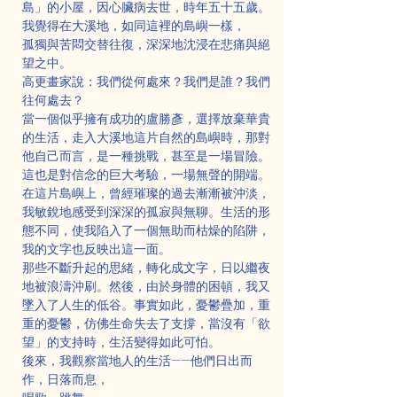
島」的小屋，因心臟病去世，時年五十五歲。
我覺得在大溪地，如同這裡的島嶼一樣，
孤獨與苦悶交替往復，深深地沈浸在悲痛與絕
望之中。
高更畫家說：我們從何處來？我們是誰？我們
往何處去？
當一個似乎擁有成功的盧勝彥，選擇放棄華貴
的生活，走入大溪地這片自然的島嶼時，那對
他自己而言，是一種挑戰，甚至是一場冒險。
這也是對信念的巨大考驗，一場無聲的開端。
在這片島嶼上，曾經璀璨的過去漸漸被沖淡，
我敏銳地感受到深深的孤寂與無聊。生活的形
態不同，使我陷入了一個無助而枯燥的陷阱，
我的文字也反映出這一面。
那些不斷升起的思緒，轉化成文字，日以繼夜
地被浪濤沖刷。然後，由於身體的困頓，我又
墜入了人生的低谷。事實如此，憂鬱疊加，重
重的憂鬱，仿佛生命失去了支撐，當沒有「欲
望」的支持時，生活變得如此可怕。
後來，我觀察當地人的生活——他們日出而
作，日落而息，