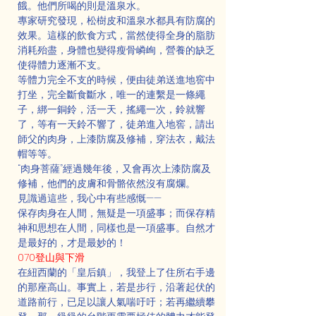
餓。他們所喝的則是溫泉水。
專家研究發現，松樹皮和溫泉水都具有防腐的
效果。這樣的飲食方式，當然使得全身的脂肪
消耗殆盡，身體也變得瘦骨嶙峋，營養的缺乏
使得體力逐漸不支。
等體力完全不支的時候，便由徒弟送進地窖中
打坐，完全斷食斷水，唯一的連繫是一條繩
子，綁一銅鈴，活一天，搖繩一次，鈴就響
了，等有一天鈴不響了，徒弟進入地窖，請出
師父的肉身，上漆防腐及修補，穿法衣，戴法
帽等等。
“肉身菩薩”經過幾年後，又會再次上漆防腐及
修補，他們的皮膚和骨骼依然沒有腐爛。
見識過這些，我心中有些感慨——
保存肉身在人間，無疑是一項盛事；而保存精
神和思想在人間，同樣也是一項盛事。自然才
是最好的，才是最妙的！
070登山與下滑
在紐西蘭的「皇后鎮」，我登上了住所右手邊
的那座高山。事實上，若是步行，沿著起伏的
道路前行，已足以讓人氣喘吁吁；若再繼續攀