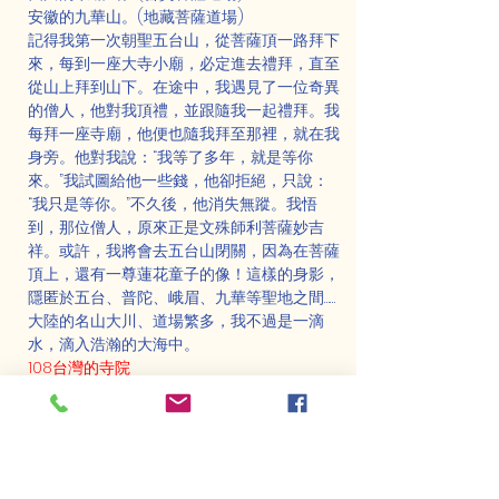
安徽的九華山。(地藏菩薩道場)
記得我第一次朝聖五台山，從菩薩頂一路拜下
來，每到一座大寺小廟，必定進去禮拜，直至
從山上拜到山下。在途中，我遇見了一位奇異
的僧人，他對我頂禮，並跟隨我一起禮拜。我
每拜一座寺廟，他便也隨我拜至那裡，就在我
身旁。他對我說：“我等了多年，就是等你
來。”我試圖給他一些錢，他卻拒絕，只說：
“我只是等你。”不久後，他消失無蹤。我悟
到，那位僧人，原來正是文殊師利菩薩妙吉
祥。或許，我將會去五台山閉關，因為在菩薩
頂上，還有一尊蓮花童子的像！這樣的身影，
隱匿於五台、普陀、峨眉、九華等聖地之間……
大陸的名山大川、道場繁多，我不過是一滴
水，滴入浩瀚的大海中。
108台灣的寺院
曾經回到「慈音寺」，找尋善賜法師，他是教
我經懺的師父。寺裡的人告訴我，當師父在拜
懺時，突然間便往生了。接著，我回到「慈明
寺」，尋找聖印法師和上林法師。聖印法師早
已善逝，而上林法師卻無人知曉他的消息。之