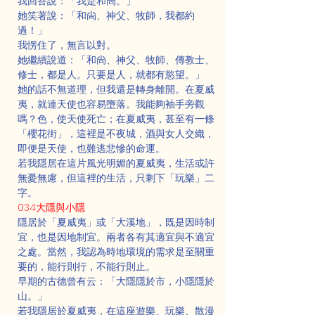
我回答說：「我是和尙。」
她笑著說：「和尙、神父、牧師，我都約
過！」
我愣住了，無言以對。
她繼續說道：「和尙、神父、牧師、傳教士、
修士，都是人。只要是人，就都有慾望。」
她的話不無道理，但我還是轉身離開。在夏威
夷，就連天使也容易墮落。我能夠袖手旁觀
嗎？色，使天使死亡；在夏威夷，甚至有一條
「櫻花街」，這裡是不夜城，酒與女人交織，
即便是天使，也難逃悲慘的命運。
若我隱居在這片風光明媚的夏威夷，生活或許
無憂無慮，但這裡的生活，只剩下「玩樂」二
字。
034大隱與小隱
隱居於「夏威夷」或「大溪地」，既是因時制
宜，也是因地制宜。兩者各有其適宜與不適宜
之處。當然，我認為時地環境的需求是至關重
要的，能行則行，不能行則止。
早期的古德曾有云：「大隱隱於市，小隱隱於
山。」
若我隱居於夏威夷，在這座遊樂、玩樂、散漫