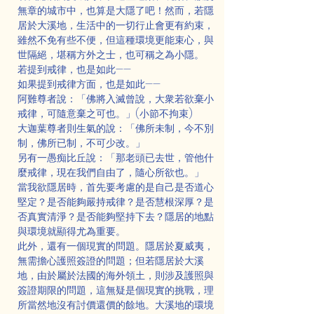
無章的城市中，也算是大隱了吧！然而，若隱
居於大溪地，生活中的一切行止會更有約束，
雖然不免有些不便，但這種環境更能束心，與
世隔絕，堪稱方外之士，也可稱之為小隱。
若提到戒律，也是如此——
如果提到戒律方面，也是如此——
阿難尊者說：「佛將入滅曾說，大衆若欲棄小
戒律，可隨意棄之可也。」(小節不拘束)
大迦葉尊者則生氣的說：「佛所未制，今不別
制，佛所已制，不可少改。」
另有一愚痴比丘說：「那老頭已去世，管他什
麼戒律，現在我們自由了，隨心所欲也。」
當我欲隱居時，首先要考慮的是自己是否道心
堅定？是否能夠嚴持戒律？是否慧根深厚？是
否真實清淨？是否能夠堅持下去？隱居的地點
與環境就顯得尤為重要。
此外，還有一個現實的問題。隱居於夏威夷，
無需擔心護照簽證的問題；但若隱居於大溪
地，由於屬於法國的海外領土，則涉及護照與
簽證期限的問題，這無疑是個現實的挑戰，理
所當然地沒有討價還價的餘地。大溪地的環境