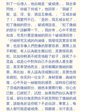
到了一位僧人，他自稱是「破戒僧」。我合掌
問他：「你破了何戒？」他回答：「我破了
殺、盜、淫、妄、酒這五條戒。」「五戒全破
了！」我驚愕不已。「是的，我五戒全犯了，
犯了微細的部分。」破戒僧說道。「犯了微細
的部分？請解釋一下。」我好奇，心中不禁想
知道，究竟什麼是微細的部分？破戒僧回答：
「仔細研究五戒的內涵後，我發現其實並非簡
單，也並非像人們想像的那麼容易，實際上並
不輕鬆。有人以為殺生難以犯，其實很容易
犯。比如你輕易不經意地殺了蚊子，踩死了小
昆蟲，或是心中對與自己不合的僧人產生厭
惡，甚至希望他死去，這些都屬於微細的殺
業。再比如，有人認為淫戒難以犯，其實也很
容易犯。你見到一位女子，身材苗條，曲線玲
瓏，心中升起一絲愉悅的感受，這時你已經犯
了淫戒的微細部分。雖然未實際行動，但心念
已動，已經犯了。試想，如果我們自以為遵守
五戒，卻往往無意間在不經意間犯了微細的戒
業，誰能免於這些呢？不必自詡，事實上，每
個人都可能是破戒僧。」我聽後，冷汗直流，