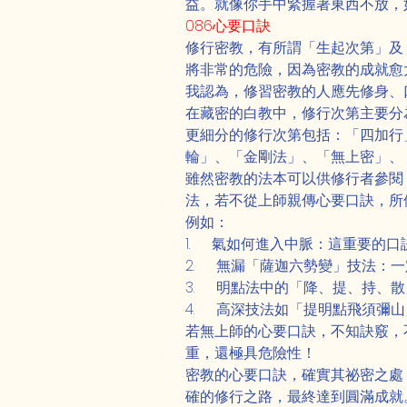
益。就像你手中緊握著東西不放，
086心要口訣
修行密教，有所謂「生起次第」及
將非常的危險，因為密教的成就愈
我認為，修習密教的人應先修身、
在藏密的白教中，修行次第主要分
更細分的修行次第包括：「四加行
輪」、「金剛法」、「無上密」、
雖然密教的法本可以供修行者參閱
法，若不從上師親傳心要口訣，所
例如：
1.      氣如何進入中脈：這
2.      無漏「薩迦六勢變」技
3.      明點法中的「降、提
4.      高深技法如「提明點飛
若無上師的心要口訣，不知訣竅，
重，還極具危險性！
密教的心要口訣，確實其祕密之處
確的修行之路，最終達到圓滿成就