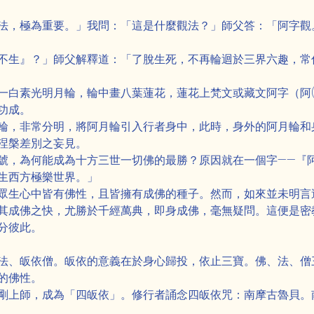
法，極為重要。」我問：「這是什麼觀法？」師父答：「阿字觀
不生』？」師父解釋道：「了脫生死，不再輪迴於三界六趣，常
一白素光明月輪，輪中畫八葉蓮花，蓮花上梵文或藏文阿字（阿(
功成。
輪，非常分明，將阿月輪引入行者身中，此時，身外的阿月輪和
涅槃差別之妄見。
號，為何能成為十方三世一切佛的最勝？原因就在一個字——『
生西方極樂世界。」
眾生心中皆有佛性，且皆擁有成佛的種子。然而，如來並未明言
其成佛之快，尤勝於千經萬典，即身成佛，毫無疑問。這便是密
分彼此。
法、皈依僧。皈依的意義在於身心歸投，依止三寶。佛、法、僧
的佛性。
剛上師，成為「四皈依」。修行者誦念四皈依咒：南摩古魯貝。