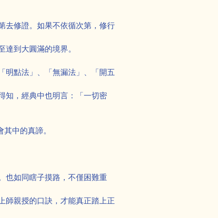
第去修證。如果不依循次第，修行
至達到大圓滿的境界。
「明點法」、「無漏法」、「開五
得知，經典中也明言：「一切密
體會其中的真諦。
。也如同瞎子摸路，不僅困難重
上師親授的口訣，才能真正踏上正