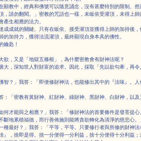
在顯教中，經典和佛號可以隨意誦念，沒有甚麼特別的限制。然
頂，請勿翻閱。」密教的咒語也一樣，未皈依受灌頂，未得上師
會產生相應的法力。
達成成就的關鍵。只有在皈依、接受灌頂並獲得上師的加持後，
師的加持力，獲得法流灌頂，最終顯現自身本具的佛性。
的鑰匙！
大欲，又是「地獄五條根」，為什麼密教會有財神法呢？
廣大，深知世人對財富的追求。因此，採取「先以欲勾牽，再令
佛智？」我答：「即便修財神法，也能修出其中的『法味』。人
答：「密教有黃財神、紅財神、綠財神、黑財神、白財神，以及
如何才能與之相應？」我答：「修財神法的首要條件是發菩提心
不斷地累積福德，而行善佈施則能將貪欲轉化為清淨的慈悲心。
一種最好？」我答：「平等，平等。只要修行者與所修的財神法
捨』，捨即是得。捨一分便得一分利益，捨十分便得十分利益；