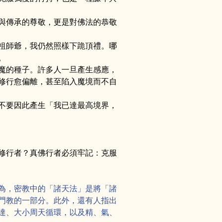
與傳承的尊敬，更是對佛法的恭敬
祖師爺，我仍然照樣下跪頂禮。哪
。
魔的種子。許多人一旦產生感應，
修行愈偏離，甚至陷入魔境而不自
不要因此產生「我已達最高境界，
修行者？真佛行者必須牢記：克服
為，密教中的「諸天法」是將「諸
門教的一部分。此外，還有人指出
達、大小周天循環，以及精、氣、