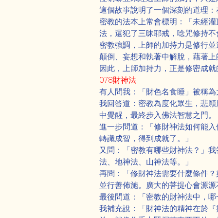
這個故事說明了一個深刻的道理：
密教的法本上常會標明：「未經灌
法，還犯了三昧耶戒，唸咒修持不
密教強調，上師的加持力是修行並
顛倒、妄想和執著中解脫，藉著上
因此，上師加持力，正是修密成就
078財神法
有人問我：「財色名食睡」被稱為
我回答道：密教為度化眾生，悲願
中覺醒，最終步入佛法智慧之門。
進一步問道：「修財神法如何能入
轉識成智，得到成就了。」
又問：「密教有哪些財神法？」我
法、地神法、山神法等。」
再問：「修財神法需要什麼條件？
並行善佈施。廣大的菩提心會源源
最後問道：「密教的財神法中，哪
我補充說：「財神法的精神在於『