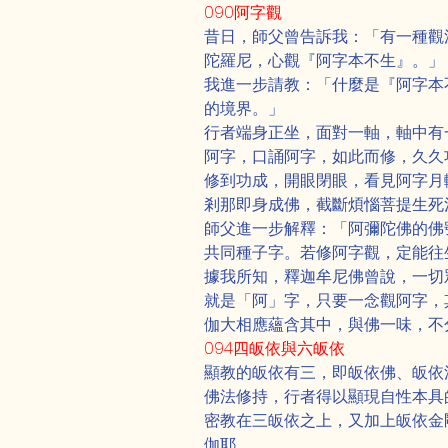
090阿字觀
昔日，師父曾告訴我：「有一種觀
陀羅尼，心觀『阿字本不生』。」
我進一步請教：「什麼是『阿字本
的境界。」
行者端身正坐，面對一軸，軸中有
阿字，口誦阿字，如此而修，久久
修到功成，開眼閉眼，看見阿字月
剎那即身成佛，截斷煩惱菩提生死
師父進一步解釋：「阿彌陀佛的佛
共同種子字。若修阿字觀，定能往
據我所知，釋迦牟尼佛曾說，一切
就是「阿」字，只要一念觀阿字，
伽大相應蘊含其中，與佛一味，不
094四皈依與六皈依
顯教的皈依有三，即皈依佛、皈依
佛法修持，行者得以顯現自性本具
密教在三皈依之上，又加上皈依金
伽耶。