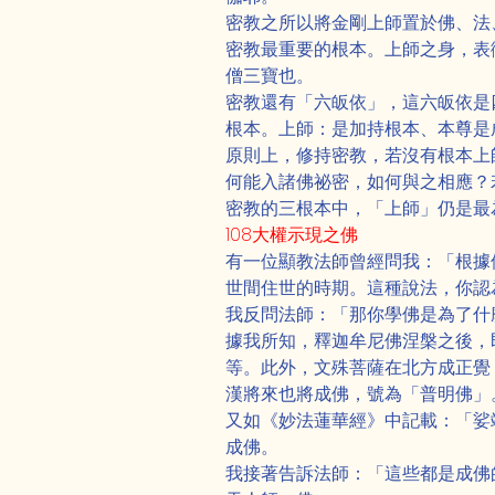
密教之所以將金剛上師置於佛、法
密教最重要的根本。上師之身，表
僧三寶也。
密教還有「六皈依」，這六皈依是
根本。上師：是加持根本、本尊是
原則上，修持密教，若沒有根本上
何能入諸佛祕密，如何與之相應？
密教的三根本中，「上師」仍是最
108大權示現之佛
有一位顯教法師曾經問我：「根據
世間住世的時期。這種說法，你認
我反問法師：「那你學佛是為了什
據我所知，釋迦牟尼佛涅槃之後，
等。此外，文殊菩薩在北方成正覺
漢將來也將成佛，號為「普明佛」
又如《妙法蓮華經》中記載：「娑
成佛。
我接著告訴法師：「這些都是成佛