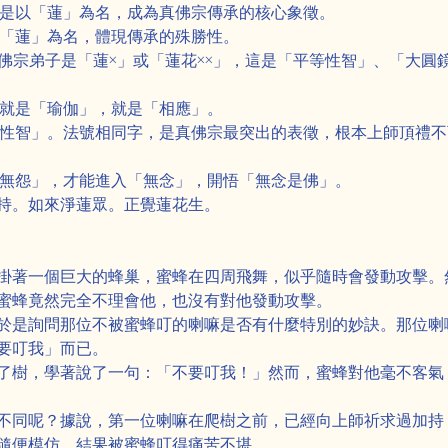
大士，祂是以「蓮」為名，成為真佛宗傳承的核心象徵。
」，以「蓮」為名，體現傳承的殊勝性。
，所有真佛宗弟子是「蓮×」或「蓮花××」，這是「平等性智」、「
無別，就是「瑜伽」，就是「相應」。
就是「平等性智」。法號相同字，是真佛宗最突出的表徵，根本上師頂
恨、無怨」，才能進入「無念」，開悟「無念是佛」。
持。如來淨蓮眾。正覺蓮花生。
掛著一個巨大的蜂巢，蜜蜂在四周飛舞，似乎隨時會發動攻擊。
蜜蜂竟然完全不理會他，也沒有對他發動攻擊。
於是詢問那位不被蜜蜂叮的喇嘛是否有什麼特別的妙訣。那位喇
要叮我」而已。
了樹，學著說了一句：「不要叮我！」然而，蜜蜂對他毫不客氣
不同呢？據說，第一位喇嘛在爬樹之前，已經向上師祈求過加持
隨便模仿，結果被蜜蜂叮得痛苦不堪。