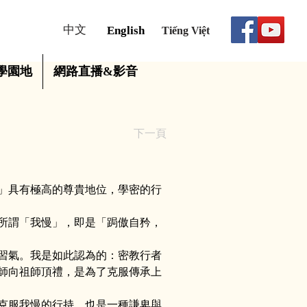
中文
English
Tiếng Việt
學園地
網路直播&影音
下一頁
」具有極高的尊貴地位，學密的行
所謂「我慢」，即是「跼傲自矜，
習氣。我是如此認為的：密教行者
師向祖師頂禮，是為了克服傳承上
克服我慢的行持，也是一種謙卑與