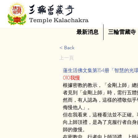
Temple Kalachakra
最新消息
三輪雷藏寺
< Back
上一頁
蓮生活佛文集第154册「智慧的光
010我慢
根據密教的教示，「金剛上師」總
者見到「金剛上師」時，需行五體
然而，有人認為，這樣的禮敬似乎
侮慢他人」。
但在我看來，這種看法並不正確。
向上師頂禮，是為了克服行者自身
師的傲慢。
在密教中，行者向上師頂禮，上師