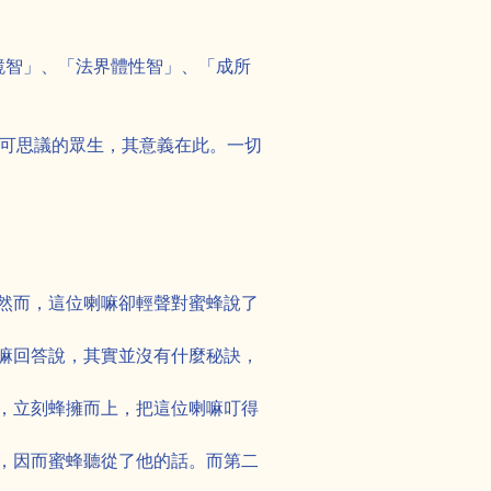
大圓鏡智」、「法界體性智」、「成所
禮不可思議的眾生，其意義在此。一切
然而，這位喇嘛卻輕聲對蜜蜂說了
嘛回答說，其實並沒有什麼秘訣，
，立刻蜂擁而上，把這位喇嘛叮得
，因而蜜蜂聽從了他的話。而第二