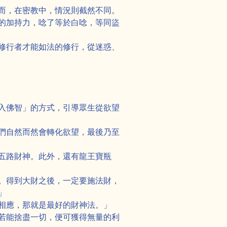
而，在密教中，情況則截然不同。
的加持力，唸了等於白唸，等同盜
修行者才能如法的修行，從迷惑、
入佛智」的方式，引導眾生從欲望
們自然而然會轉化欲望，最後乃至
五路財神。此外，還有龍王寶瓶
。得到大財之後，一定要施法財，
」
相應，那就是最好的財神法。」
若能捨盡一切，便可獲得無量的利