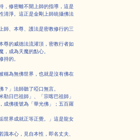
持，修密離不開上師的指導，這是
性清淨。這正是金剛上師統攝佛法
上師、本尊、護法是密教修行的三
本尊的威德法流灌頂，密教行者如
魔，成為天魔的點心。
修持的。
被稱為無佛世界，也就是沒有佛在
佛？」法師聽了啞口無言。
米勒日巴祖師」、「宗喀巴祖師」
，成佛後號為「華光佛」；五百羅
垢世界成就正等正覺。」這是龍女
若識本心，見自本性，即名丈夫、