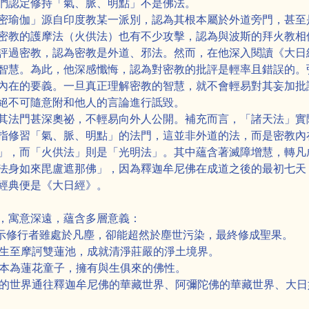
們認定修持「氣、脈、明點」不是佛法。
密瑜伽」源自印度教某一派別，認為其根本屬於外道旁門，甚至
密教的護摩法（火供法）也有不少攻擊，認為與波斯的拜火教相
評過密教，認為密教是外道、邪法。然而，在他深入閱讀《大日
智慧。為此，他深感懺悔，認為對密教的批評是輕率且錯誤的。
內在的要義。一旦真正理解密教的智慧，就不會輕易對其妄加批
絕不可隨意附和他人的言論進行詆毀。
其法門甚深奧祕，不輕易向外人公開。補充而言，「諸天法」實
指修習「氣、脈、明點」的法門，這並非外道的法，而是密教內
」，而「火供法」則是「光明法」。其中蘊含著滅障增慧，轉凡
法身如來毘盧遮那佛」，因為釋迦牟尼佛在成道之後的最初七天
經典便是《大日經》。
，寓意深遠，蘊含多層意義：
染」，表示修行者雖處於凡塵，卻能超然於塵世污染，最終修成聖果。
證果，往生至摩訶雙蓮池，成就清淨莊嚴的淨土境界。
即人人本為蓮花童子，擁有與生俱來的佛性。
摩訶雙蓮池的世界通往釋迦牟尼佛的華藏世界、阿彌陀佛的華藏世界、