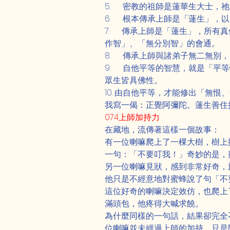
5.      密教的祖師是蓮華生
6.      根本傳承上師是「蓮生
7.      傳承上師是「蓮生」
作智」、「無分別智」的會通。
8.      傳承上師與諸弟子無二
9.      自他平等的智慧，
眾生皆具佛性。
10. 由自他平等，才能修出「無
我寫一偈：正覺阿彌陀。蓮生善住
074上師加持力
在藏地，流傳著這樣一個故事：
有一位喇嘛爬上了一棵大樹，樹上
一句：「不要叮我！」奇妙的是，
另一位喇嘛見狀，感到非常好奇，
他只是不經意地對蜜蜂說了句「不
這位好奇的喇嘛決定效仿，也爬上
滿頭包，他疼得大喊求饒。
為什麼同樣的一句話，結果卻完全
位喇嘛並未經過上師的加持，只是