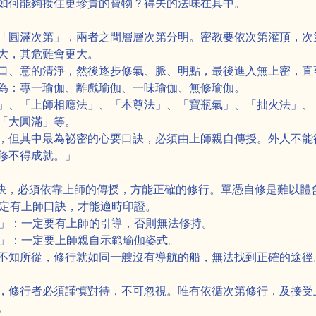
如何能夠接住更珍貴的寶物？得失的法味在其中。
「圓滿次第」，兩者之間層層次第分明。密教要依次第灌頂，次
大，其危難會更大。
口、意的清淨，然後逐步修氣、脈、明點，最後進入無上密，直
為：專一瑜伽、離戲瑜伽、一味瑜伽、無修瑜伽。
」、「上師相應法」、「本尊法」、「寶瓶氣」、「拙火法」、
「大圓滿」等。
，但其中最為祕密的心要口訣，必須由上師親自傳授。外人不能
修不得成就。」
重要的口訣，必須依靠上師的傳授，方能正確的修行。單憑自修是難以
法：一定有上師口訣，才能適時印證。
、持、散」：一定要有上師的引導，否則無法修持。
須彌山」：一定要上師親自示範瑜伽姿式。
不知所從，修行就如同一艘沒有導航的船，無法找到正確的途徑
，修行者必須謹慎對待，不可忽視。唯有依循次第修行，及接受
。