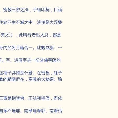
。密教三密之法，手結印契，口誦
住於不生不滅之中，這便是大涅槃
梵文)），此時行者出入息，都是
身內的阿月輪合一。此觀成就，一
阿』字。這個字是一切諸佛菩薩的
這種子具體是什麼。在密教，種子
教的精髓所在，密教的大秘密。瑜
三寶是指諸佛、正法和聖僧，即依
南摩不達耶。南摩達摩耶。南摩僧