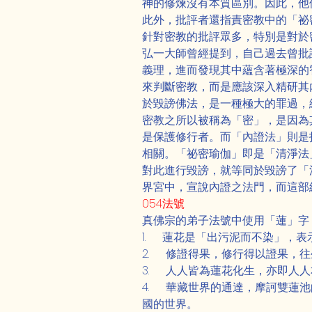
神的修煉沒有本質區別。因此，他
此外，批評者還指責密教中的「祕
針對密教的批評眾多，特別是對於
弘一大師曾經提到，自己過去曾批
義理，進而發現其中蘊含著極深的
來判斷密教，而是應該深入精研其
於毀謗佛法，是一種極大的罪過，
密教之所以被稱為「密」，是因為
是保護修行者。而「內證法」則是
相關。「祕密瑜伽」即是「清淨法
對此進行毀謗，就等同於毀謗了「
界宮中，宣說內證之法門，而這部
054法號
真佛宗的弟子法號中使用「蓮」字
1.      蓮花是「出污泥而不
2.      修證得果，修行得以
3.      人人皆為蓮花化生，亦
4.      華藏世界的通達，
國的世界。