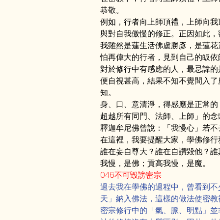
恭敬。
例如，行者向上師頂禮，上師向我
與對自我傲慢的修正。正因如此，
我雖然是蓮生活佛盧勝彥，是蓮花
怕再偉大的行者，見到自己的皈依
對於修行中有感應的人，最忌諱的
便自視甚高，結果不知不覺間入了
知。
身、口、意清淨，得感應是正常的
超越所有同門、法師、上師」的念
釋迦牟尼佛曾說：「我慢心」若不
在這裡，我要提醒大家，學佛修行
誰在妄自尊大？誰在自讚毀他？誰
我慢，是佛；貢高我慢，是魔。
046不可毀謗密宗
過去我在學佛的過程中，曾看到不
天」納入佛法，這樣的做法使密教
密宗修行中的「氣、脈、明點」並