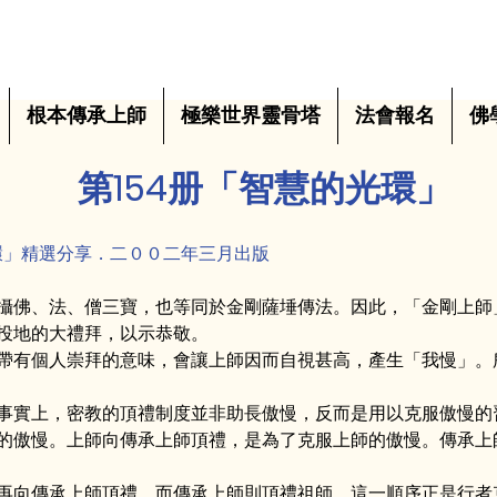
根本傳承上師
極樂世界靈骨塔
法會報名
佛
第154册「智慧的光環」
環」精選分享．二００二年三月出版
攝佛、法、僧三寶，也等同於金剛薩埵傳法。因此，「金剛上師
投地的大禮拜，以示恭敬。
帶有個人崇拜的意味，會讓上師因而自視甚高，產生「我慢」。
事實上，密教的頂禮制度並非助長傲慢，反而是用以克服傲慢的
的傲慢。上師向傳承上師頂禮，是為了克服上師的傲慢。傳承上
再向傳承上師頂禮，而傳承上師則頂禮祖師，這一順序正是行者