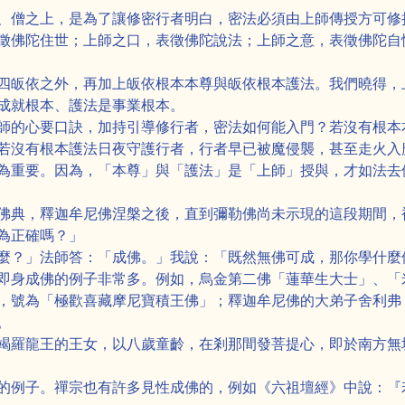
、僧之上，是為了讓修密行者明白，密法必須由上師傳授方可修
徵佛陀住世；上師之口，表徵佛陀說法；上師之意，表徵佛陀自
四皈依之外，再加上皈依根本本尊與皈依根本護法。我們曉得，
成就根本、護法是事業根本。
師的心要口訣，加持引導修行者，密法如何能入門？若沒有根本
若沒有根本護法日夜守護行者，行者早已被魔侵襲，甚至走火入
為重要。因為，「本尊」與「護法」是「上師」授與，才如法去
佛典，釋迦牟尼佛涅槃之後，直到彌勒佛尚未示現的這段期間，
為正確嗎？」
麼？」法師答：「成佛。」我說：「既然無佛可成，那你學什麼
即身成佛的例子非常多。例如，烏金第二佛「蓮華生大士」、「
，號為「極歡喜藏摩尼寶積王佛」；釋迦牟尼佛的大弟子舍利弗
。
竭羅龍王的王女，以八歲童齡，在剎那間發菩提心，即於南方無
的例子。禪宗也有許多見性成佛的，例如《六祖壇經》中說：『