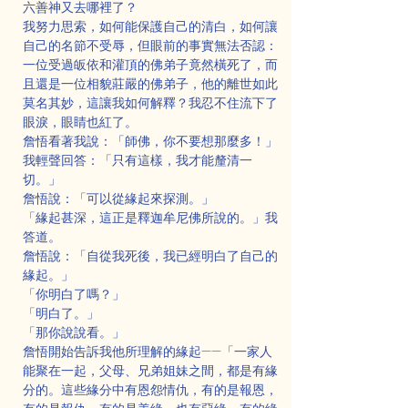
六善神又去哪裡了？
我努力思索，如何能保護自己的清白，如何讓
自己的名節不受辱，但眼前的事實無法否認：
一位受過皈依和灌頂的佛弟子竟然橫死了，而
且還是一位相貌莊嚴的佛弟子，他的離世如此
莫名其妙，這讓我如何解釋？我忍不住流下了
眼淚，眼睛也紅了。
詹悟看著我說：「師佛，你不要想那麼多！」
我輕聲回答：「只有這樣，我才能釐清一
切。」
詹悟說：「可以從緣起來探測。」
「緣起甚深，這正是釋迦牟尼佛所說的。」我
答道。
詹悟說：「自從我死後，我已經明白了自己的
緣起。」
「你明白了嗎？」
「明白了。」
「那你說說看。」
詹悟開始告訴我他所理解的緣起——「一家人
能聚在一起，父母、兄弟姐妹之間，都是有緣
分的。這些緣分中有恩怨情仇，有的是報恩，