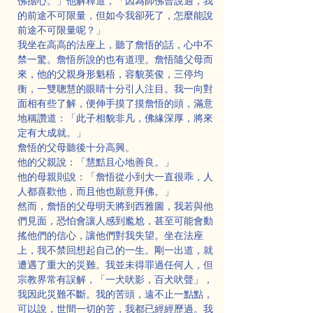
佛擔心。」他解釋道，「因為師佛曾說過，我
的前途不可限量，但如今我卻死了，怎麼能說
前途不可限量呢？」
我坐在高高的法座上，聽了詹悟的話，心中不
禁一驚。詹悟所說的也有道理。詹悟隨父母而
來，他的父親身形魁梧，容貌英俊，三停均
衡，一雙聰慧的眼睛十分引人注目。我一向對
面相有些了解，便伸手摸了摸詹悟的頭，滿意
地稱讚道：「此子相貌非凡，佛緣深厚，將來
定有大成就。」
詹悟的父母聽後十分高興。
他的父親說：「慧黠且心地善良。」
他的母親則說：「詹悟從小到大一直很乖，人
人都喜歡他，而且他也願意拜佛。」
然而，詹悟的父母明天將到西雅圖，我若與他
們見面，恐怕會讓人感到尷尬，甚至可能會動
搖他們的信心，讓他們對我失望。坐在法座
上，我不禁回想起自己的一生。剛一出道，就
遭遇了重大的災難。我並未得罪過任何人，但
宗教界常有誤解，「一犬吠影，百犬吠聲」，
我因此災難不斷。我的苦頭，遠不止一點點，
可以說，世間一切的苦，我都已經經歷過。我