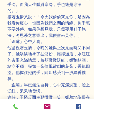
手冷。而我天生體質寒冷，手也總是冰涼
的。」
接著玉憐又說：「今天我偷偷來見你，是因為
我看你癡心，也因為我們之間的情緣。你千萬
不要外傳。如果你想見我，只需要用鞋子施
法，將思慕之意寄出，我便會來見你。」
「歪嘴」心中大喜。
他凝視著玉憐，今晚的她與上次見面時又不同
了。她淡淡地塗了些脂粉，輕掃過眉，水汪汪
的杏眼充滿情意，臉頰微微泛紅，嬌艷欲滴，
站立不穩，宛如一朵倚風欲倒的花朵，香氣四
溢。他握住她的手，隨即感受到一股異香撲
鼻。
「歪嘴」早已無法自持，心中充滿慾望，臉上
泛紅，呆呆地發愣。
這時，玉憐反而主動微微一笑，嬌羞地依偎在
他的懷中。他伸手觸摸，她的身體滑嫩且柔
軟，令人心醉。
這正是： 美女腰下掛寶劍，不斬聖賢斬凡
夫； 雖然未見人頭落，暗裡催你骨髓枯。
又有： 禍兮福所倚，福兮禍所伏； 所以恬淡