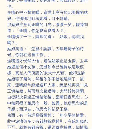
桃花，長眉俊眼，姿色絕美，步伐輕盈，走向
他。
歪嘴心中不禁驚嘆，這世上竟有如此美麗的姑
娘。他愣愣地盯著她看，目不轉睛。
那姑娘注意到歪嘴的目光，微微一笑，輕聲問
道：「歪嘴，你怎麼這麼看人？」
歪嘴愣了一下，隨即問道：「姑娘，認識我
嗎？」
姑娘笑道：「怎麼不認識，去年建房子的時
候，你就在這裡工作。」
歪嘴這才恍然大悟，這位姑娘正是玉憐。去年
她還是個小女孩，怎麼如今已經長成這般模
樣，真是人們所說的‘女大十八變’。他和玉憐
姑娘聊了幾句，然後依依不捨地離開了。後
來，歪嘴經常經過這戶人家，總是想再見一見
玉憐姑娘，然而每次路過時，大門始終緊閉。
自從那次見過玉憐姑娘後，歪嘴日夜思念，心
中如同得了相思病一般。曾經，他所思念的是
母親；而現在，他思念的卻是玉憐。
然而，有一首詞寫得極妙：「年少爭誇情愛，
此中波浪偏多；有錢無貌意難和，有貌無錢也
不可。就算有錢有貌，還須蓄意揣摩；知情識