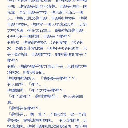
他從小便與母親相依為命，其他的親人他一概
不知，連父親是誰也不清楚。母親是他唯一的
依靠，直到母親去世後，他只剩下自己一個
人。他每天思念著母親，母親對他很好，他對
母親也很好。他經常一個人從遠處步行，走到
大甲溪邊，坐在大石頭上，靜靜地想著母親，
心中只有一個問題：母親去了哪裡？
有時候，他會想得很久，沒有食物，也沒有
水，身體又非常疲憊，但他心中沒有怨言，只
是不斷地想，母親離世後，她的靈魂究竟去了
哪裡？
有時，他餓得幾乎無力再走下去，只能喝大甲
溪的水，吃野果充飢。
他曾經問過路人：「我媽媽去哪裡了？」
有人回答：「死了。」
他繼續問：「死了之後去哪裡？」
「死了就死了，蘇州賣鴨蛋！」旁人匆匆回
應。
「蘇州是在哪裡？」
「蘇州是……。啊，算了，不跟你說，你一直想
著媽媽，會變成精神病的。」有人避開他，走
得遠遠的。他對母親的思念愈發深切，卻不明