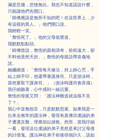
滿是悲傷，悲愴無比。我也不知道該說什麼，
只能讓他們先開口。
「師佛應該是無所不知的吧！在這世界上，少
有這樣的異人。」他們開口說。
我輕輕一笑。
「詹悟死了。」他的父母低聲道。
我默默點點頭。
「師佛曾說，詹悟的面相清奇，前程遠大，卻
不料他竟然夭折。」詹悟的母親語帶哀傷地
說。
她繼續道：「詹悟每天修法，持上師心咒，手
結上師手印，他還帶著護身符。只是游泳時，
當然要取下護身符。」（游泳時護符會弄濕）
我仔細聽著，心中感到一絲沉重。
詹悟的母親又問：「護法神難道就這樣不見
了？」
我心中並無怨言，只是默默思索。如果我是一
位來去無常的護法神，發現有真佛宗虔誠的弟
子遭遇災難，理應加以拯救。然而，當我仔細
一看，發現這位虔誠的弟子竟然是來討父母債
的討債鬼。護法神在弟子前後徘徊許久，該如