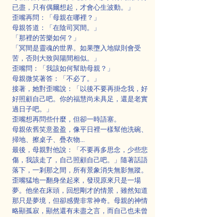
已盡，只有偶爾想起，才會心生波動。」
歪嘴再問：「母親在哪裡？」
母親答道：「在陰司冥間。」
「那裡的苦樂如何？」
「冥間是靈魂的世界。如果墮入地獄則會受
苦，否則大致與陽間相似。」
歪嘴問：「我該如何幫助母親？」
母親微笑著答：「不必了。」
接著，她對歪嘴說：「以後不要再掛念我，好
好照顧自己吧。你的福慧尚未具足，還是老實
過日子吧。」
歪嘴想再問些什麼，但卻一時語塞。
母親依舊笑意盈盈，像平日裡一樣幫他洗碗、
掃地、擦桌子、疊衣物……
最後，母親對他說：「不要再多思念，少些悲
傷，我該走了，自己照顧自己吧。」隨著話語
落下，一剎那之間，所有景象消失無影無蹤。
歪嘴猛地一翻身坐起來，發現原來只是一場
夢。他坐在床頭，回想剛才的情景，雖然知道
那只是夢境，但卻感覺非常神奇。母親的神情
略顯孤寂，顯然還有未盡之言，而自己也未曾