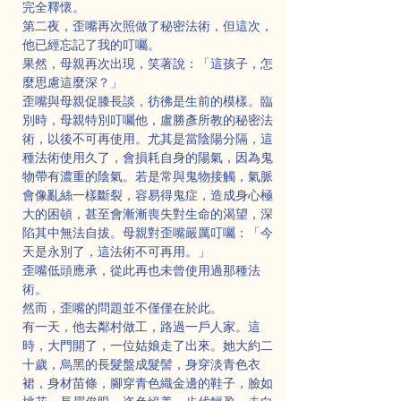
完全釋懷。
第二夜，歪嘴再次照做了秘密法術，但這次，
他已經忘記了我的叮囑。
果然，母親再次出現，笑著說：「這孩子，怎
麼思慮這麼深？」
歪嘴與母親促膝長談，彷彿是生前的模樣。臨
別時，母親特別叮囑他，盧勝彥所教的秘密法
術，以後不可再使用。尤其是當陰陽分隔，這
種法術使用久了，會損耗自身的陽氣，因為鬼
物帶有濃重的陰氣。若是常與鬼物接觸，氣脈
會像亂絲一樣斷裂，容易得鬼症，造成身心極
大的困頓，甚至會漸漸喪失對生命的渴望，深
陷其中無法自拔。母親對歪嘴嚴厲叮囑：「今
天是永別了，這法術不可再用。」
歪嘴低頭應承，從此再也未曾使用過那種法
術。
然而，歪嘴的問題並不僅僅在於此。
有一天，他去鄰村做工，路過一戶人家。這
時，大門開了，一位姑娘走了出來。她大約二
十歲，烏黑的長髮盤成髮髻，身穿淡青色衣
裙，身材苗條，腳穿青色織金邊的鞋子，臉如