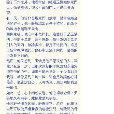
除了工作之外，他經常借口經過玉憐姑娘家門
口，偷偷看她，卻又不敢敲門，只是東張西
望。
有一天，他恰好發現家門口放著一雙青色織金
邊的鞋子，他一眼就認出這是玉憐的。他毫不
猶豫地拿起鞋子就走。
回到家後，他心中不禁掙扎。這雙鞋子是玉憐
的，他隨手拿走，這不就是小偷行為嗎？拿走
別人的東西，無論多小，都是不道德的，這是
母親常教導他的。他心中充滿了內疚，這樣的
行為是不對的。
然而，他又想到，玉憐是他日思夜想的人，雖
然只見過一次，但那次深刻的印象讓她永遠烙
印在他的心中。如果不能再見她，至少看到這
雙鞋，就像見到了她一樣，這也足夠讓他心神
蕩漾。他告訴自己，天可憐見，應該同情我這
份痴情。
如此一想，心中稍感安慰。他心裡默念道：天
長地久有時盡，此情此愛無盡期。
他將鞋子掛在床頭，輕撫著它。忽然，他想到
自己可以使用盧勝彥的秘密法門，將陰間的母