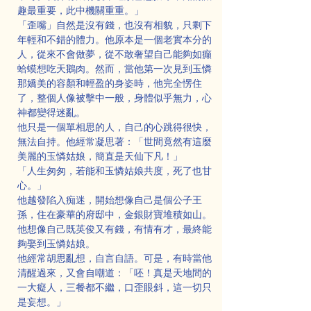
趣最重要，此中機關重重。」
「歪嘴」自然是沒有錢，也沒有相貌，只剩下
年輕和不錯的體力。他原本是一個老實本分的
人，從來不會做夢，從不敢奢望自己能夠如癲
蛤蟆想吃天鵝肉。然而，當他第一次見到玉憐
那嬌美的容顏和輕盈的身姿時，他完全愣住
了，整個人像被擊中一般，身體似乎無力，心
神都變得迷亂。
他只是一個單相思的人，自己的心跳得很快，
無法自持。他經常凝思著：「世間竟然有這麼
美麗的玉憐姑娘，簡直是天仙下凡！」
「人生匆匆，若能和玉憐姑娘共度，死了也甘
心。」
他越發陷入痴迷，開始想像自己是個公子王
孫，住在豪華的府邸中，金銀財寶堆積如山。
他想像自己既英俊又有錢，有情有才，最終能
夠娶到玉憐姑娘。
他經常胡思亂想，自言自語。可是，有時當他
清醒過來，又會自嘲道：「呸！真是天地間的
一大癡人，三餐都不繼，口歪眼斜，這一切只
是妄想。」