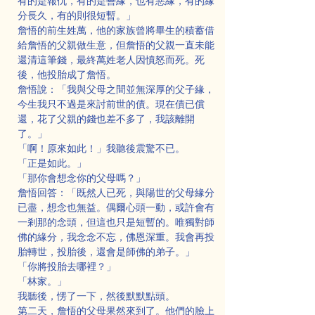
有的是報仇，有的是善緣，也有惡緣，有的緣
分長久，有的則很短暫。」
詹悟的前生姓萬，他的家族曾將畢生的積蓄借
給詹悟的父親做生意，但詹悟的父親一直未能
還清這筆錢，最終萬姓老人因憤怒而死。死
後，他投胎成了詹悟。
詹悟說：「我與父母之間並無深厚的父子緣，
今生我只不過是來討前世的債。現在債已償
還，花了父親的錢也差不多了，我該離開
了。」
「啊！原來如此！」我聽後震驚不已。
「正是如此。」
「那你會想念你的父母嗎？」
詹悟回答：「既然人已死，與陽世的父母緣分
已盡，想念也無益。偶爾心頭一動，或許會有
一剎那的念頭，但這也只是短暫的。唯獨對師
佛的緣分，我念念不忘，佛恩深重。我會再投
胎轉世，投胎後，還會是師佛的弟子。」
「你將投胎去哪裡？」
「林家。」
我聽後，愣了一下，然後默默點頭。
第二天，詹悟的父母果然來到了。他們的臉上