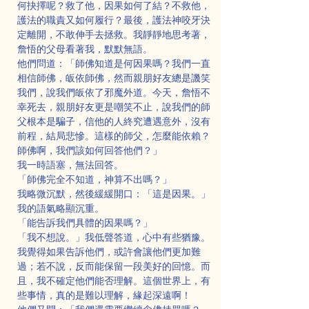
何抉擇呢？救了他，因果如何了結？不救他，
護法的職責又如何履行？最後，護法神咬牙決
定離開，不敢伸手去拯救。我靜靜地思考著，
詹悟的父母看著我，默默無語。
他們問道：「師佛知道是何因果嗎？我們一直
相信師佛，皈依師佛，然而親朋好友總是譏笑
我們，說我們皈依了邪魔外道。今天，詹悟不
幸死去，親朋好友更是嘲笑不止，說我們的師
父根本是騙子，信他的人終究遭遇意外，沒有
前程，結局悲慘。這樣的師父，怎麼能依賴？
師佛啊，我們該如何回答他們？」
我一時語塞，無法回答。
「師佛完全不知道，神算不出嗎？」
我略微沉默，然後緩緩開口：「這是因果。」
我的語氣略顯沉重。
「能告訴我們具體的因果嗎？」
「我不想說。」我低聲答道，心中有些猶豫。
我覺得如果告訴他們，或許會讓他們更加難
過；若不說，反而能保留一段美好的回憶。而
且，我不確定他們能否理解。這個世界上，有
些事情，真的是難以理解，緣起深遠啊！