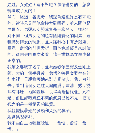
娃娃。女娃娃？這不對吧？詹悟是男的，怎麼
轉世成了女的？
然而，經過一番思考，我認為這也許是有可能
的。當時只是問他會轉世到哪裡，並未問他是
男是女。男嬰和女嬰其實是一樣的人，雖然性
別不同，但男女之間也有陰陽變化的因素。這
種轉男轉女的現象，並未讓我心中有所疑慮。
畢竟，詹悟的前世夭折，而他也曾經是來討債
的。從因果的角度來看，這一世轉為女胎也是
正常的。
我幫女嬰取了名字，並為她皈依三寶及金剛上
師。大約一個半月後，詹悟的轉世女嬰坐在娃
娃車裡，母親推著她來到寺廟散步。我走向前
去，看到這個女娃娃天庭飽滿，眉清目秀，雙
耳有耳珠，地閣豐厚，長得與詹悟很像。只不
過，前世那種疏狂不羈的氣息已經不見，取而
代之的是一種娟秀的氣質。
我輕輕摸著她的臉頰和尖挺的鼻子。
她含笑瞪著我。
我不由自主地輕聲唸道：「詹悟，詹悟，詹
悟。」