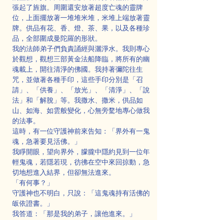
張起了旌旗。周圍還安放著超度亡魂的靈牌
位，上面擺放著一堆堆米堆，米堆上端放著靈
牌。供品有花、香、燈、茶、果，以及各種珍
品，全部圍成曼陀羅的形狀。
我的法師弟子們負責誦經與灑淨水。我則專心
於觀想，觀想三部黃金法船降臨，將所有的幽
魂載上，開往清淨的佛國。我持著彌陀往生
咒，並做著各種手印，這些手印分別是「召
請」、「供養」、「放光」、「清淨」、「說
法」和「解脫」等。我撒水、撒米，供品如
山、如海、如雲般變化，心無旁騖地專心做我
的法事。
這時，有一位守護神前來告知：「界外有一鬼
魂，急著要見活佛。」
我睜開眼，望向界外，朦朧中隱約見到一位年
輕鬼魂，若隱若現，彷彿在空中來回掠動，急
切地想進入結界，但卻無法進來。
「有何事？」
守護神也不明白，只說：「這鬼魂持有活佛的
皈依證書。」
我答道：「那是我的弟子，讓他進來。」