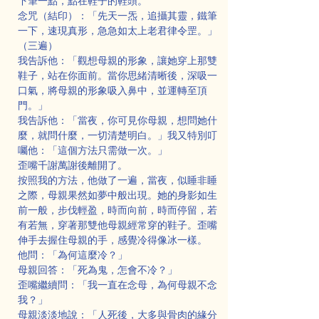
下筆一點，點在鞋子的鞋頭。
念咒（結印）：「先天一炁，追攝其靈，鐵筆
一下，速現真形，急急如太上老君律令罡。」
（三遍）
我告訴他：「觀想母親的形象，讓她穿上那雙
鞋子，站在你面前。當你思緒清晰後，深吸一
口氣，將母親的形象吸入鼻中，並運轉至頂
門。」
我告訴他：「當夜，你可見你母親，想問她什
麼，就問什麼，一切清楚明白。」我又特別叮
囑他：「這個方法只需做一次。」
歪嘴千謝萬謝後離開了。
按照我的方法，他做了一遍，當夜，似睡非睡
之際，母親果然如夢中般出現。她的身影如生
前一般，步伐輕盈，時而向前，時而停留，若
有若無，穿著那雙他母親經常穿的鞋子。歪嘴
伸手去握住母親的手，感覺冷得像冰一樣。
他問：「為何這麼冷？」
母親回答：「死為鬼，怎會不冷？」
歪嘴繼續問：「我一直在念母，為何母親不念
我？」
母親淡淡地說：「人死後，大多與骨肉的緣分