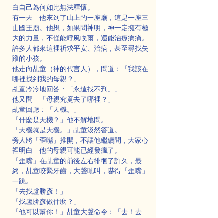
白自己為何如此無法釋懷。
有一天，他來到了山上的一座廟，這是一座三
山國王廟。他想，如果問神明，神一定擁有極
大的力量，不僅能呼風喚雨，還能治療病痛。
許多人都來這裡祈求平安、治病，甚至尋找失
蹤的小孩。
他走向乩童（神的代言人），問道：「我該在
哪裡找到我的母親？」
乩童冷冷地回答：「永遠找不到。」
他又問：「母親究竟去了哪裡？」
乩童回應：「天機。」
「什麼是天機？」他不解地問。
「天機就是天機。」乩童淡然答道。
旁人將「歪嘴」推開，不讓他繼續問，大家心
裡明白，他的母親可能已經發瘋了。
「歪嘴」在乩童的前後左右徘徊了許久，最
終，乩童咬緊牙齒，大聲吼叫，嚇得「歪嘴」
一跳。
「去找盧勝彥！」
「找盧勝彥做什麼？」
「他可以幫你！」乩童大聲命令：「去！去！