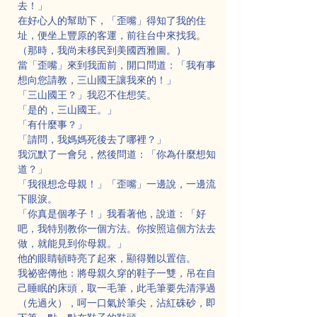
去！」
在好心人的幫助下，「歪嘴」得知了我的住
址，便坐上豐原的客運，前往台中來找我。
（那時，我尚未移民到美國西雅圖。）
當「歪嘴」來到我面前，開口問道：「我有事
想向您請教，三山國王讓我來的！」
「三山國王？」我忍不住想笑。
「是的，三山國王。」
「有什麼事？」
「請問，我媽媽死後去了哪裡？」
我沉默了一會兒，然後問道：「你為什麼想知
道？」
「我很想念母親！」「歪嘴」一邊說，一邊流
下眼淚。
「你真是個孝子！」我看著他，說道：「好
吧，我特別教你一個方法。你按照這個方法去
做，就能見到你母親。」
他的眼睛頓時亮了起來，顯得難以置信。
我祕密傳他：將母親久穿的鞋子一雙，吊在自
己睡眠的床頭，取一毛筆，此毛筆要先清淨過
（先過火），呵一口氣於筆尖，沾紅硃砂，即