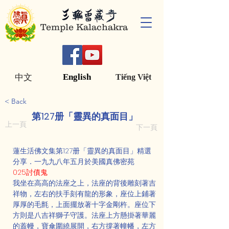
Temple Kalachakra
English
中文
Tiếng Việt
< Back
第127册「靈異的真面目」
上一頁
下一頁
蓮生活佛文集第127册「靈異的真面目」精選
分享．一九九八年五月於美國真佛密苑
025討債鬼
我坐在高高的法座之上，法座的背後雕刻著吉
祥物，左右的扶手刻有龍的形象，座位上鋪著
厚厚的毛氈，上面擺放著十字金剛杵。座位下
方則是八吉祥獅子守護。法座上方懸掛著華麗
的蓋幔，寶傘圍繞展開，右方撐著幢幡，左方