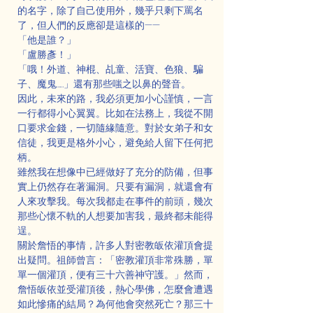
的名字，除了自己使用外，幾乎只剩下罵名
了，但人們的反應卻是這樣的——
「他是誰？」
「盧勝彥！」
「哦！外道、神棍、乩童、活寶、色狼、騙
子、魔鬼……」還有那些嗤之以鼻的聲音。
因此，未來的路，我必須更加小心謹慎，一言
一行都得小心翼翼。比如在法務上，我從不開
口要求金錢，一切隨緣隨意。對於女弟子和女
信徒，我更是格外小心，避免給人留下任何把
柄。
雖然我在想像中已經做好了充分的防備，但事
實上仍然存在著漏洞。只要有漏洞，就還會有
人來攻擊我。每次我都走在事件的前頭，幾次
那些心懷不軌的人想要加害我，最終都未能得
逞。
關於詹悟的事情，許多人對密教皈依灌頂會提
出疑問。祖師曾言：「密教灌頂非常殊勝，單
單一個灌頂，便有三十六善神守護。」然而，
詹悟皈依並受灌頂後，熱心學佛，怎麼會遭遇
如此慘痛的結局？為何他會突然死亡？那三十