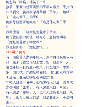
她忽然「咯咯」地笑了出來。
接著，那雙白皙而圓潤的手舉向虛空，手指的
曲直變化，彷彿在做著某種「手印」。她結出
了「蓮花童子」的手印。
她的母親驚訝地喊道：「這是蓮花童子手
印！」
我回應道：「確實是蓮花童子手印。」
她母親的眼中閃過一絲光彩，急切地問道：
「她是蓮花童子轉世嗎？」
我低聲回答：「她是詹悟。」
062鞋子傳奇
有一個窮苦人家的年輕人，原本與母親相依為
命，後來母親悲傷地去世，留下他孤單一人。
這位年輕人長得並不出眾，口歪眼斜，學識不
多，因此找工作總是很困難。他只能依靠打零
工過活，生活彷彿是在四處漂泊。
年輕人雖然有名字，但很少有人知道，因為大
家都叫他「歪嘴」。有人說他來自「卓蘭」，
有人說是「谷關」人，也有人認為他來自「東
勢」，但可以確定的是，他是客家人，不是閩
南人。