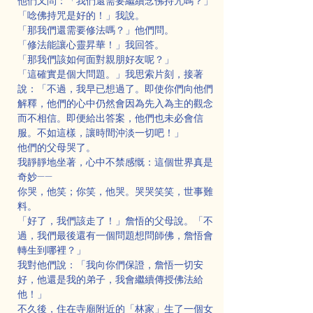
他們又問：「我們還需要繼續念佛持咒嗎？」
「唸佛持咒是好的！」我說。
「那我們還需要修法嗎？」他們問。
「修法能讓心靈昇華！」我回答。
「那我們該如何面對親朋好友呢？」
「這確實是個大問題。」我思索片刻，接著
說：「不過，我早已想過了。即使你們向他們
解釋，他們的心中仍然會因為先入為主的觀念
而不相信。即便給出答案，他們也未必會信
服。不如這樣，讓時間沖淡一切吧！」
他們的父母哭了。
我靜靜地坐著，心中不禁感慨：這個世界真是
奇妙——
你哭，他笑；你笑，他哭。哭哭笑笑，世事難
料。
「好了，我們該走了！」詹悟的父母說。「不
過，我們最後還有一個問題想問師佛，詹悟會
轉生到哪裡？」
我對他們說：「我向你們保證，詹悟一切安
好，他還是我的弟子，我會繼續傳授佛法給
他！」
不久後，住在寺廟附近的「林家」生了一個女