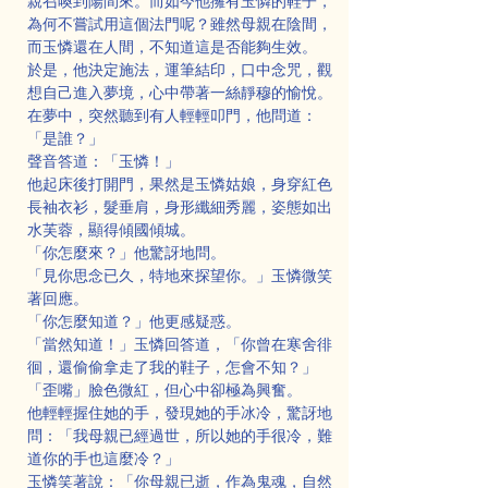
親召喚到陽間來。而如今他擁有玉憐的鞋子，
為何不嘗試用這個法門呢？雖然母親在陰間，
而玉憐還在人間，不知道這是否能夠生效。
於是，他決定施法，運筆結印，口中念咒，觀
想自己進入夢境，心中帶著一絲靜穆的愉悅。
在夢中，突然聽到有人輕輕叩門，他問道：
「是誰？」
聲音答道：「玉憐！」
他起床後打開門，果然是玉憐姑娘，身穿紅色
長袖衣衫，髮垂肩，身形纖細秀麗，姿態如出
水芙蓉，顯得傾國傾城。
「你怎麼來？」他驚訝地問。
「見你思念已久，特地來探望你。」玉憐微笑
著回應。
「你怎麼知道？」他更感疑惑。
「當然知道！」玉憐回答道，「你曾在寒舍徘
徊，還偷偷拿走了我的鞋子，怎會不知？」
「歪嘴」臉色微紅，但心中卻極為興奮。
他輕輕握住她的手，發現她的手冰冷，驚訝地
問：「我母親已經過世，所以她的手很冷，難
道你的手也這麼冷？」
玉憐笑著說：「你母親已逝，作為鬼魂，自然