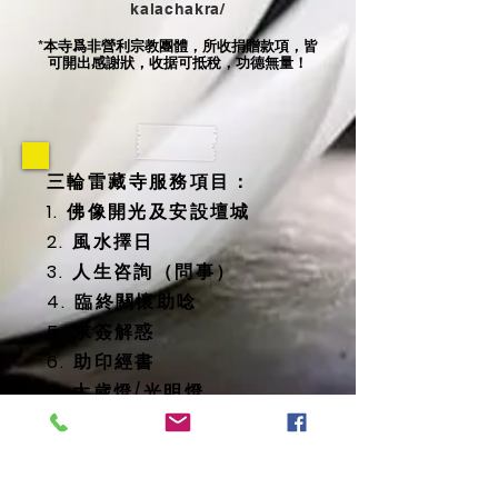
kalachakra/
本寺爲非營利宗教團體，所收捐贈款項，皆
*
可開出感謝狀，收据可抵稅，功德無量！
三輪雷藏寺服務項目：
1. 佛像開光及安設壇城
2. 風水擇日
3. 人生咨詢（問事）
4. 臨終關懷助唸
5. 求簽解惑
6. 助印經書
7. 太歲燈/光明燈
8. 消災延壽藥師佛燈
9. 地藏殿提供
-- 纳骨塔