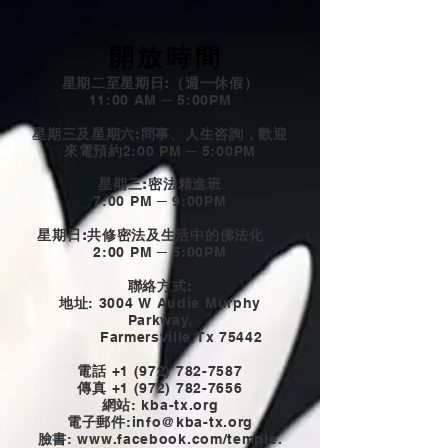
開放時間
星期二至星期日:（週一休假）
11:00 AM ─ 5:00PM
星期三及星期六:問事、人生咨詢，歡迎
來電預約
2:00 PM ─ 5:00PM
星期三:密法精進班
7:00 PM ─ 9:00PM
星期日:共修密法及生活中的佛法化
2:00 PM ─ 5:00PM
聯絡方式:
地址
: 3004 W Audie Murphy
Parkway,
Farmersville,Tx 75442
電話
+1 (972) 782-7587
傳真
+1 (972) 782-7656
網站
: kba-tx.org
電子郵件
:
info@kba-tx.org
臉書
: www.
facebook.com/temple.