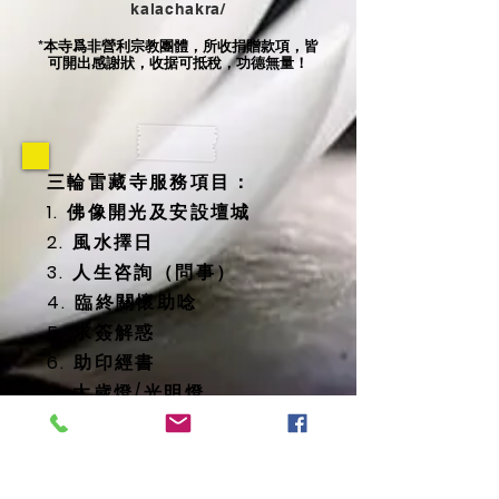
kalachakra/
本寺爲非營利宗教團體，所收捐贈款項，皆
*
可開出感謝狀，收据可抵稅，功德無量！
三輪雷藏寺服務項目：
1. 佛像開光及安設壇城
2. 風水擇日
3. 人生咨詢（問事）
4. 臨終關懷助唸
5. 求簽解惑
6. 助印經書
7. 太歲燈/光明燈
8. 消災延壽藥師佛燈
9. 地藏殿提供
-- 纳骨塔