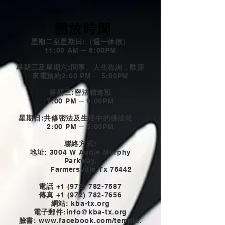
開放時間
星期二至星期日:（週一休假）
11:00 AM ─ 5:00PM
星期三及星期六:問事、人生咨詢，歡迎
來電預約
2:00 PM ─ 5:00PM
星期三:密法精進班
7:00 PM ─ 9:00PM
星期日:共修密法及生活中的佛法化
2:00 PM ─ 5:00PM
聯絡方式:
地址
: 3004 W Audie Murphy
Parkway,
Farmersville,Tx 75442
電話
+1 (972) 782-7587
傳真
+1 (972) 782-7656
網站
: kba-tx.org
電子郵件
:
info@kba-tx.org
臉書
: www.
facebook.com/temple.