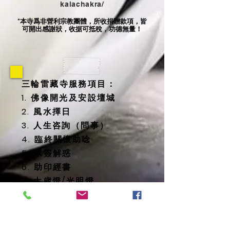
kalachakra/
本寺爲非營利宗教團體，所收捐贈款項，皆
*
可開出感謝狀，收据可抵稅，功德無量！
三輪雷藏寺服務項目：
1. 佛像開光及安設壇城
2. 風水擇日
3. 人生咨詢（問事）
4. 臨終關懷助唸
5. 求簽解惑
6. 助印經書
7. 太歲燈/光明燈
8. 消災延壽藥師佛燈
9. 地藏殿提供
-- 纳骨塔