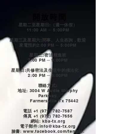
開放時間
星期二至星期日:（週一休假）
11:00 AM ─ 5:00PM
星期三及星期六:問事、人生咨詢，歡迎
來電預約
2:00 PM ─ 5:00PM
星期三:密法精進班
7:00 PM ─ 9:00PM
星期日:共修密法及生活中的佛法化
2:00 PM ─ 5:00PM
聯絡方式:
地址
: 3004 W Audie Murphy
Parkway,
Farmersville,Tx 75442
電話
+1 (972) 782-7587
傳真
+1 (972) 782-7656
網站
: kba-tx.org
電子郵件
:
info@kba-tx.org
臉書
: www.
facebook.com/temple.