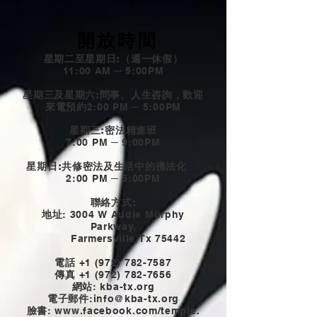
開放時間
星期二至星期日:（週一休假）
11:00 AM ─ 5:00PM
星期三及星期六:問事、人生咨詢，歡迎
來電預約
2:00 PM ─ 5:00PM
星期三:密法精進班
7:00 PM ─ 9:00PM
星期日:共修密法及生活中的佛法化
2:00 PM ─ 5:00PM
聯絡方式:
地址
: 3004 W Audie Murphy
Parkway,
Farmersville,Tx 75442
電話
+1 (972) 782-7587
傳真
+1 (972) 782-7656
網站
: kba-tx.org
電子郵件
:
info@kba-tx.org
臉書
: www.
facebook.com/temple.