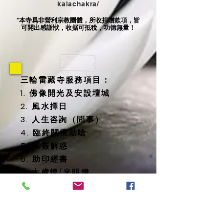
kalachakra/
本寺爲非營利宗教團體，所收捐贈款項，皆
*
可開出感謝狀，收据可抵稅，功德無量！
三輪雷藏寺服務項目：
1. 佛像開光及安設壇城
2. 風水擇日
3. 人生咨詢（問事）
4. 臨終關懷助唸
5. 求簽解惑
6. 助印經書
7. 太歲燈/光明燈
8. 消災延壽藥師佛燈
9. 地藏殿提供
-- 纳骨塔