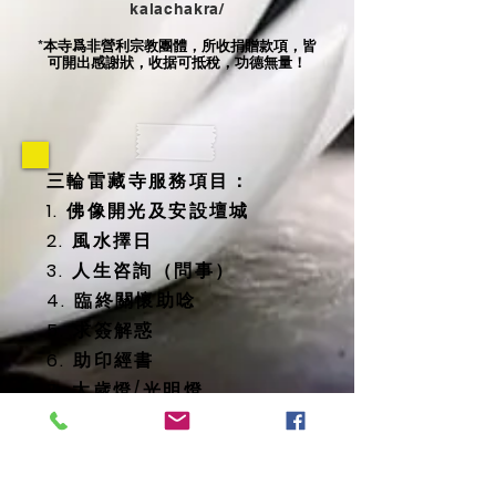
kalachakra/
本寺爲非營利宗教團體，所收捐贈款項，皆
*
可開出感謝狀，收据可抵稅，功德無量！
三輪雷藏寺服務項目：
1. 佛像開光及安設壇城
2. 風水擇日
3. 人生咨詢（問事）
4. 臨終關懷助唸
5. 求簽解惑
6. 助印經書
7. 太歲燈/光明燈
8. 消災延壽藥師佛燈
9. 地藏殿提供
-- 纳骨塔