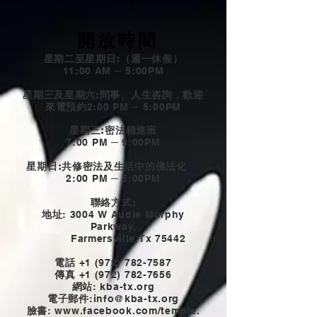
開放時間
星期二至星期日:（週一休假）
11:00 AM ─ 5:00PM
星期三及星期六:問事、人生咨詢，歡迎
來電預約
2:00 PM ─ 5:00PM
星期三:密法精進班
7:00 PM ─ 9:00PM
星期日:共修密法及生活中的佛法化
2:00 PM ─ 5:00PM
聯絡方式:
地址
: 3004 W Audie Murphy
Parkway,
Farmersville,Tx 75442
電話
+1 (972) 782-7587
傳真
+1 (972) 782-7656
網站
: kba-tx.org
電子郵件
:
info@kba-tx.org
臉書
: www.
facebook.com/temple.