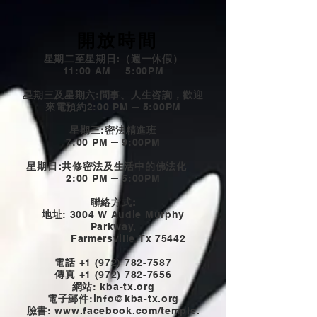
開放時間
星期二至星期日:（週一休假）
11:00 AM ─ 5:00PM
星期三及星期六:問事、人生咨詢，歡迎
來電預約
2:00 PM ─ 5:00PM
星期三:密法精進班
7:00 PM ─ 9:00PM
星期日:共修密法及生活中的佛法化
2:00 PM ─ 5:00PM
聯絡方式:
地址
: 3004 W Audie Murphy
Parkway,
Farmersville,Tx 75442
電話
+1 (972) 782-7587
傳真
+1 (972) 782-7656
網站
: kba-tx.org
電子郵件
:
info@kba-tx.org
臉書
: www.
facebook.com/temple.