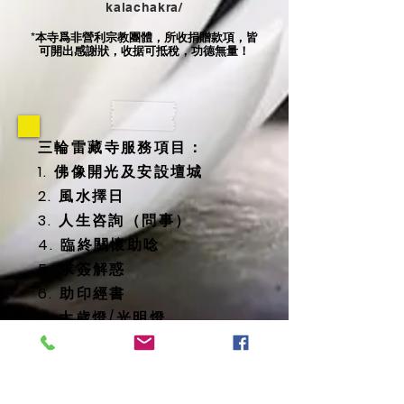
kalachakra/
本寺爲非營利宗教團體，所收捐贈款項，皆
*
可開出感謝狀，收据可抵稅，功德無量！
三輪雷藏寺服務項目：
1. 佛像開光及安設壇城
2. 風水擇日
3. 人生咨詢（問事）
4. 臨終關懷助唸
5. 求簽解惑
6. 助印經書
7. 太歲燈/光明燈
8. 消災延壽藥師佛燈
9. 地藏殿提供
-- 纳骨塔