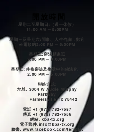
開放時間
星期二至星期日:（週一休假）
11:00 AM ─ 5:00PM
星期三及星期六:問事、人生咨詢，歡迎
來電預約
2:00 PM ─ 5:00PM
星期三:密法精進班
7:00 PM ─ 9:00PM
星期日:共修密法及生活中的佛法化
2:00 PM ─ 5:00PM
聯絡方式:
地址
: 3004 W Audie Murphy
Parkway,
Farmersville,Tx 75442
電話
+1 (972) 782-7587
傳真
+1 (972) 782-7656
網站
: kba-tx.org
電子郵件
:
info@kba-tx.org
臉書
: www.
facebook.com/temple.