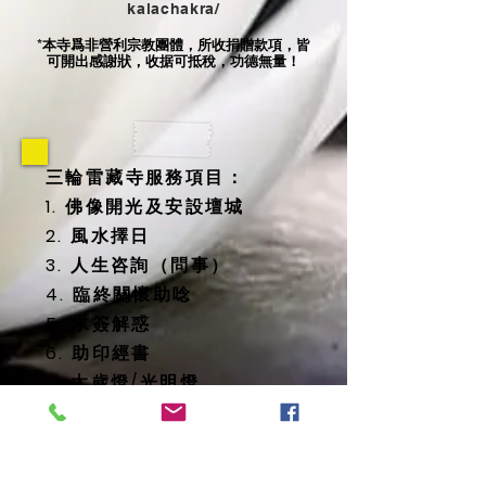
kalachakra/
本寺爲非營利宗教團體，所收捐贈款項，皆
*
可開出感謝狀，收据可抵稅，功德無量！
三輪雷藏寺服務項目：
1. 佛像開光及安設壇城
2. 風水擇日
3. 人生咨詢（問事）
4. 臨終關懷助唸
5. 求簽解惑
6. 助印經書
7. 太歲燈/光明燈
8. 消災延壽藥師佛燈
9. 地藏殿提供
-- 纳骨塔