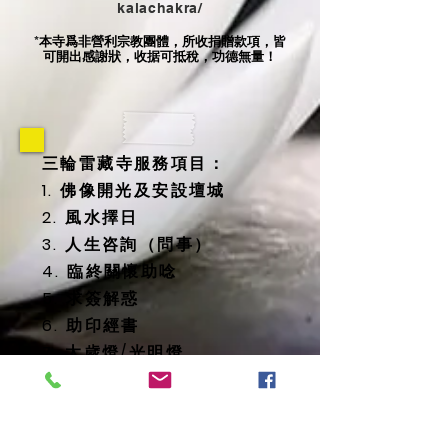
kalachakra/
本寺爲非營利宗教團體，所收捐贈款項，皆
*
可開出感謝狀，收据可抵稅，功德無量！
三輪雷藏寺服務項目：
1. 佛像開光及安設壇城
2. 風水擇日
3. 人生咨詢（問事）
4. 臨終關懷助唸
5. 求簽解惑
6. 助印經書
7. 太歲燈/光明燈
8. 消災延壽藥師佛燈
9. 地藏殿提供
-- 纳骨塔