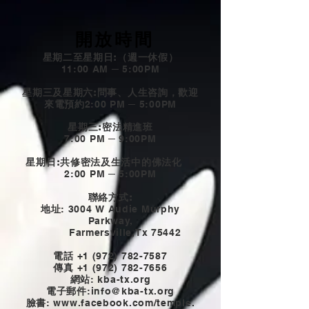
開放時間
星期二至星期日:（週一休假）
11:00 AM ─ 5:00PM
星期三及星期六:問事、人生咨詢，歡迎
來電預約
2:00 PM ─ 5:00PM
星期三:密法精進班
7:00 PM ─ 9:00PM
星期日:共修密法及生活中的佛法化
2:00 PM ─ 5:00PM
聯絡方式:
地址
: 3004 W Audie Murphy
Parkway,
Farmersville,Tx 75442
電話
+1 (972) 782-7587
傳真
+1 (972) 782-7656
網站
: kba-tx.org
電子郵件
:
info@kba-tx.org
臉書
: www.
facebook.com/temple.