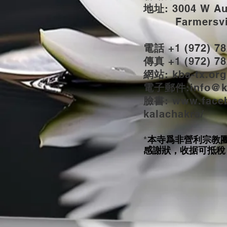
地址
: 3004 W A
Farmersvill
電話
+1 (972) 78
傳真
+1 (972) 78
網站
: kba-tx.org
電子郵件
:
info@k
臉書
: www.
face
kalachakra/
本寺爲非營利宗教
*
感謝狀，收据可抵稅