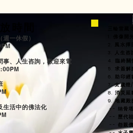
放時間
三輪雷藏
1. 佛像
（週一休假）
2. 風
00PM
3. 人生
4. 臨終
問事、人生咨詢，歡迎來電
5. 求簽解
5:00PM
6. 助印經
班
7. 太歲
PM
8. 消災
9. 地藏
及生活中的佛法化
-- 纳骨
PM
-- 歷代
-- 怨親
-- 水子