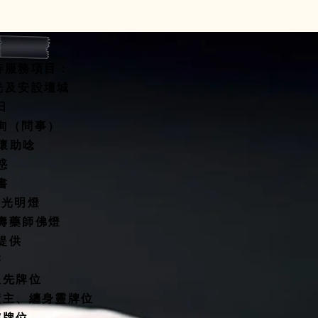
寺服務項目：
開光及安設壇城
水擇日
咨詢（問事）
關懷助唸
惑
書
燈/光明燈
延壽藥師佛燈
殿提供
塔
祖先牌位
債主、纏身靈牌位
靈牌位