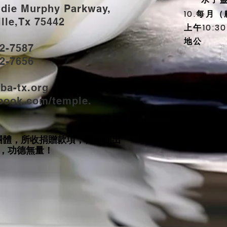
udie Murphy Parkway,
10.每月
e,Tx 75442
上午10:
地公
2-7587
2-7656
ba-tx.org
book.com/temple.
團體，所收捐贈款項，皆可開出
，功德無量！