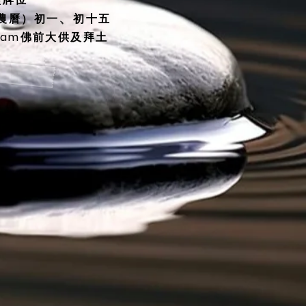
、
（農曆）初一
初十五
30am佛前大供及拜土