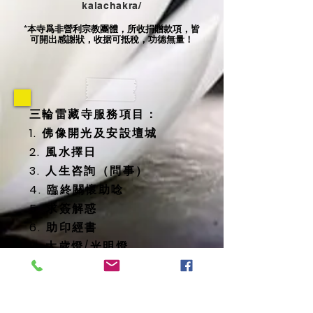
kalachakra/
本寺爲非營利宗教團體，所收捐贈款項，皆
*
可開出感謝狀，收据可抵稅，功德無量！
三輪雷藏寺服務項目：
1. 佛像開光及安設壇城
2. 風水擇日
3. 人生咨詢（問事）
4. 臨終關懷助唸
5. 求簽解惑
6. 助印經書
7. 太歲燈/光明燈
8. 消災延壽藥師佛燈
9. 地藏殿提供
-- 纳骨塔