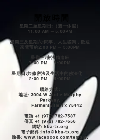
開放時間
星期二至星期日:（週一休假）
11:00 AM ─ 5:00PM
星期三及星期六:問事、人生咨詢，歡迎
來電預約
2:00 PM ─ 5:00PM
星期三:密法精進班
7:00 PM ─ 9:00PM
星期日:共修密法及生活中的佛法化
2:00 PM ─ 5:00PM
聯絡方式:
地址
: 3004 W Audie Murphy
Parkway,
Farmersville,Tx 75442
電話
+1 (972) 782-7587
傳真
+1 (972) 782-7656
網站
: kba-tx.org
電子郵件
:
info@kba-tx.org
臉書
: www.
facebook.com/temple.