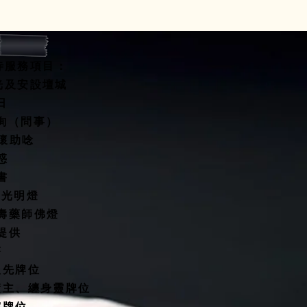
寺服務項目：
開光及安設壇城
水擇日
咨詢（問事）
關懷助唸
惑
書
燈/光明燈
延壽藥師佛燈
殿提供
塔
祖先牌位
債主、纏身靈牌位
靈牌位