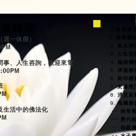
放時間
三輪雷藏
1. 佛像
（週一休假）
2. 風
00PM
3. 人生
4. 臨終
問事、人生咨詢，歡迎來電
5. 求簽解
5:00PM
6. 助印經
班
7. 太歲
PM
8. 消災
9. 地藏
及生活中的佛法化
-- 纳骨
PM
-- 歷代
-- 怨親
-- 水子