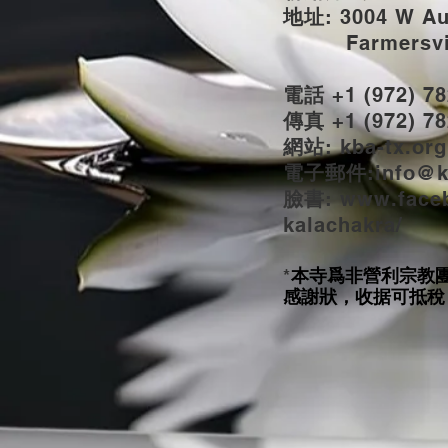
地址
: 3004 W A
Farmersvill
電話
+1 (972) 78
傳真
+1 (972) 78
網站
: kba-tx.org
電子郵件
:
info@k
臉書
: www.
face
kalachakra/
本寺爲非營利宗教
*
感謝狀，收据可抵稅