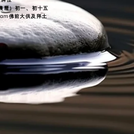
、
（農曆）初一
初十五
30am佛前大供及拜土