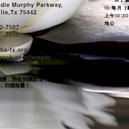
udie Murphy Parkway,
10.每月
e,Tx 75442
上午10:
地公
2-7587
2-7656
ba-tx.org
book.com/temple.
團體，所收捐贈款項，皆可開出
，功德無量！