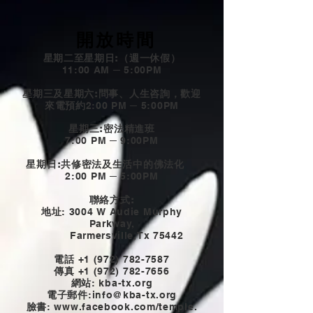
開放時間
星期二至星期日:（週一休假）
11:00 AM ─ 5:00PM
星期三及星期六:問事、人生咨詢，歡迎
來電預約
2:00 PM ─ 5:00PM
星期三:密法精進班
7:00 PM ─ 9:00PM
星期日:共修密法及生活中的佛法化
2:00 PM ─ 5:00PM
聯絡方式:
地址
: 3004 W Audie Murphy
Parkway,
Farmersville,Tx 75442
電話
+1 (972) 782-7587
傳真
+1 (972) 782-7656
網站
: kba-tx.org
電子郵件
:
info@kba-tx.org
臉書
: www.
facebook.com/temple.