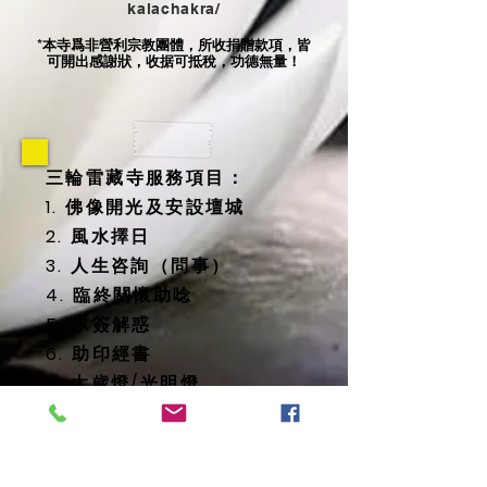
kalachakra/
本寺爲非營利宗教團體，所收捐贈款項，皆
*
可開出感謝狀，收据可抵稅，功德無量！
三輪雷藏寺服務項目：
1. 佛像開光及安設壇城
2. 風水擇日
3. 人生咨詢（問事）
4. 臨終關懷助唸
5. 求簽解惑
6. 助印經書
7. 太歲燈/光明燈
8. 消災延壽藥師佛燈
9. 地藏殿提供
-- 纳骨塔