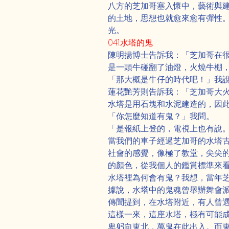
八方的芝加哥塞入懷中，藝術與
的土地，思想也就愈來愈有彈性
光。
041.水塔的鬼
陳明揚博士告訴我：「芝加哥在
是一頭牛碰翻了油燈，火燒牛棚
「那大概是牛仔的時代吧！」我
蓮花艷芳則告訴我：「芝加哥大
水塔是用石塊和水泥建造的，因
「你怎麼知道有鬼？」我問。
「是報紙上登的，電視上也有說
當我們的車子經過芝加哥的水塔
社會的感覺，像極了教堂，尖尖
的顏色，從我個人的鑑賞標準來
水塔裡為何會有鬼？我想，當年
據說，水塔中的鬼魂曾舉辦舞會
傳聞提到，在水塔附近，有人曾
這樣一來，這座水塔，極有可能
卑躬向東北，萬鬼在此出入。而