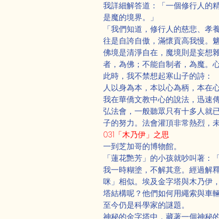
我詳細解答道：「一個修行人的
是魔的境界。」
「我們知道，修行人的慈悲、孝
往是自誇自傲，滿懷貢高我慢。
佛境是清淨自在，魔境則是妄想
者，為佛；不能自制者，為魔。
此時，我不禁想起寒山子的詩：
人以身為本，本以心為柄，本在
我在華僑文教中心的說法，迅速
弘法會，一般聽眾只有十多人就
子的努力。法會灌頂非常熱烈，
031「木乃伊」之思
一到芝加哥的博物館。
「蓮花艷芳」的小孩就吵叫著：
我一時糊塗，不解其意。經過解
咪」相似。埃及金字塔與木乃伊
塔結構呢？他們如何用繩索與車
至今仍是科學家的謎題。
神秘的金字塔中，藏著一個神秘