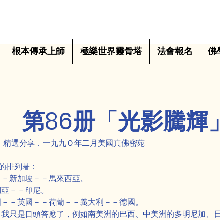
根本傳承上師
極樂世界靈骨塔
法會報名
佛
第86册「光影騰輝
」精選分享．一九九Ｏ年二月美國真佛密苑
的排列著：
－－新加坡－－馬來西亞。
利亞－－印尼。
國－－英國－－荷蘭－－義大利－－德國。
，我只是口頭答應了，例如南美洲的巴西、中美洲的多明尼加、