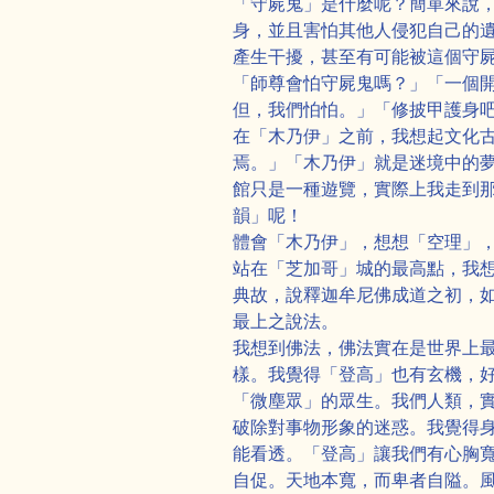
「守屍鬼」是什麼呢？簡單來說
身，並且害怕其他人侵犯自己的
產生干擾，甚至有可能被這個守
「師尊會怕守屍鬼嗎？」「一個
但，我們怕怕。」「修披甲護身
在「木乃伊」之前，我想起文化
焉。」「木乃伊」就是迷境中的
館只是一種遊覽，實際上我走到
韻」呢！
體會「木乃伊」，想想「空理」
站在「芝加哥」城的最高點，我
典故，說釋迦牟尼佛成道之初，
最上之說法。
我想到佛法，佛法實在是世界上
樣。我覺得「登高」也有玄機，
「微塵眾」的眾生。我們人類，
破除對事物形象的迷惑。我覺得
能看透。「登高」讓我們有心胸
自促。天地本寬，而卑者自隘。風