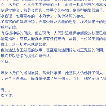
。而「木乃伊」不再是零零碎碎的照片，而是一具具完整的標本
乃伊通常塗金，戴著金面具，雙手交叉持物，像巨型的樂器箱子
藥水處理，包裹著布的「木乃伊」，仿佛冰涼的存在。
為了看它的名氣與神秘，去感受埃及古老的思想。埃及法老王的
權威的延續。
實有這樣神秘的傳說。但在現代，人們對這種保存軀殼的欲望已
已清楚指出：沒有人能真正擁有任何東西！富貴、王位等美麗的
事實上，這一切本來就是如此。
，也聽過法老王顯靈的故事，甚至還聽過關於法老王咒語的傳聞
，最終都以悲慘的橫死命運告終。
子問我。
了埃及木乃伊的巡迴展覽。當天回家後，她整個人仿佛變了個人
默，完全不再說話，簡直像變成了另一個人。而且，她的記憶也
。
附身。」
再次問道。