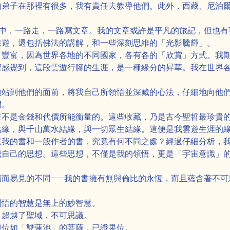
的弟子在那裡有很多，我有責任去教導他們。此外，西藏、尼泊
之中，一路走，一路寫文章。我的文章或許是平凡的旅記，但也有
旅遊，還包括佛法的講解，和一些深刻思維的「光影騰輝」。
了豐富，因為世界各地的不同國家，各有各的「欣賞」方式。我
深感覺到，這段雲遊行腳的生涯，是一種緣分的昇華。我在世界
須站到他們的面前，將我自己所領悟並深藏的心法，仔細地向他
們。
並不是金錢和代價所能衡量的。這些收藏，乃是古今聖哲最珍貴
結緣，與千山萬水結緣，與一切眾生結緣。這便是我雲遊生涯的
竟我的書和一般作者的書，究竟有何不同之處？經過仔細分析，
我自己的思想。這些思想，不僅是我的領悟，更是「宇宙意識」
顯而易見的不同——我的書擁有無與倫比的永恆，而且蘊含著不可
。
開悟的智慧是無上的妙智慧。
，超越了聖域，不可思議。
但位如「雙蓮池」的菩薩，已證果位。