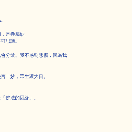
凡。
輔，是眷屬妙。
不可思議。
也會分散。我不感到悲傷，因為我
法言十妙，眾生獲大日。
是「佛法的因緣」。
Next