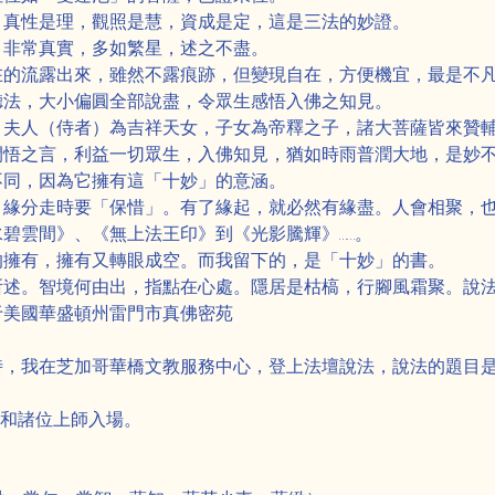
，真性是理，觀照是慧，資成是定，這是三法的妙證。
，非常真實，多如繁星，述之不盡。
在的流露出來，雖然不露痕跡，但變現自在，方便機宜，最是不
聽法，大小偏圓全部說盡，令眾生感悟入佛之知見。
，夫人（侍者）為吉祥天女，子女為帝釋之子，諸大菩薩皆來贊
開悟之言，利益一切眾生，入佛知見，猶如時雨普潤大地，是妙
不同，因為它擁有這「十妙」的意涵。
，緣分走時要「保惜」。有了緣起，就必然有緣盡。人會相聚，
碧雲間》、《無上法王印》到《光影騰輝》……。
的擁有，擁有又轉眼成空。而我留下的，是「十妙」的書。
所述。智境何由出，指點在心處。隱居是枯槁，行腳風霜聚。說
于美國華盛頓州雷門市真佛密苑
時，我在芝加哥華橋文教服務中心，登上法壇說法，說法的題目
生活佛和諸位上師入場。