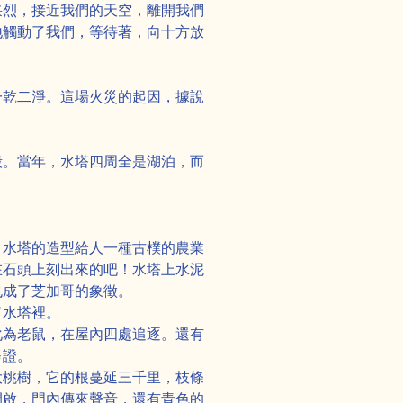
采烈，接近我們的天空，離開我們
地觸動了我們，等待著，向十方放
一乾二淨。這場火災的起因，據說
毀。當年，水塔四周全是湖泊，而
。水塔的造型給人一種古樸的農業
在石頭上刻出來的吧！水塔上水泥
也成了芝加哥的象徵。
了水塔裡。
化為老鼠，在屋內四處追逐。還有
考證。
大桃樹，它的根蔓延三千里，枝條
開啟，門內傳來聲音，還有青色的