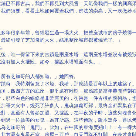
建築已不再古典，我們不再見到大風雪，天氣像我們一樣的興高
。我們須要，看看土地如何覆蓋我們，佛法的崇高，又一次微妙
很多年很多年前，曾經發生過一場大火，把整座城市的房子燒得
，最終引發了芝加哥的大火，結果整座城市都被燒光了。」
說。
火後，唯一保留下來的古蹟是兩座水塔，這兩座水塔並沒有被燒
此沒有被大火摧毀。如今，據說水塔裡面有鬼。」
。所有芝加哥的人都知道。」她回答。
古蹟時，我特別留意了水塔。我猜，那應該是百年以上的建築了
的頂，四四方方的底座，似乎還有雕刻，那應該是當年農閒時刻
看，那些白色的線條是非常完美的，彷彿是一件古樸的藝術品，
芝加哥大火中，燒死了許多人，鬼魂無處可歸，最終全都聚集在
派對，甚至有人曾參加過。又據說，在半夜的子時，這些鬼魂會
遇到過一位嬌美的女鬼，為其所惑。這些傳說，版本眾多，難以
成為芝加哥的「鬼門」。比如，在中國的東海度朔山上，有一棵
東北方還有鬼星石室，房屋三百戶，白天門從不打開，夜晚才會