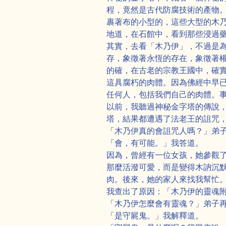
程，竟然是古代防腐技術的產物
裹著布的小型的，這些大型的木
地道，在石館中，看到那些浸過
其實，去看「木乃伊」，不過是
存，象徵著永恆的存在，象徵著
的確，在古老的宗教王國中，確
這具腐朽的肉體。因為佛經中早
任何人，包括我們自己的肉體。
以前，我聽過神秘金字塔的傳說
塔，結果都遭遇了法老王的詛咒
「木乃伊真的會詛咒人嗎？」弟
「會，有可能。」我答道。
因為，曾經有一位女孩，她參觀
那麼活潑可愛，而是變得木訥沉
肉。後來，她的家人來找我幫忙
我查出了原因：「木乃伊的靈魂
「木乃伊怎麼會有靈魂？」弟子
「是守屍鬼。」我解釋道。