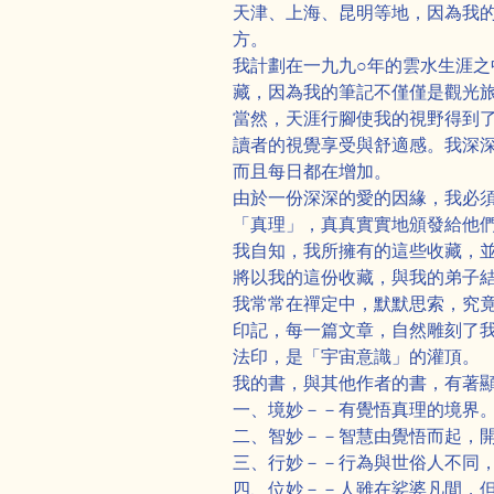
天津、上海、昆明等地，因為我
方。
我計劃在一九九○年的雲水生涯
藏，因為我的筆記不僅僅是觀光
當然，天涯行腳使我的視野得到
讀者的視覺享受與舒適感。我深
而且每日都在增加。
由於一份深深的愛的因緣，我必
「真理」，真真實實地頒發給他
我自知，我所擁有的這些收藏，
將以我的這份收藏，與我的弟子
我常常在禪定中，默默思索，究
印記，每一篇文章，自然雕刻了
法印，是「宇宙意識」的灌頂。
我的書，與其他作者的書，有著
一、境妙－－有覺悟真理的境界
二、智妙－－智慧由覺悟而起，
三、行妙－－行為與世俗人不同
四、位妙－－人雖在娑婆凡間，