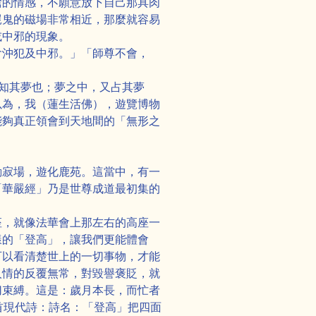
捨的情感，不願意放下自己那具肉
屍鬼的磁場非常相近，那麼就容易
或中邪的現象。
會沖犯及中邪。」「師尊不會，
知其夢也；夢之中，又占其夢
以為，我（蓮生活佛），遊覽博物
能夠真正領會到天地間的「無形之
。
動寂場，遊化鹿苑。這當中，有一
「華嚴經」乃是世尊成道最初集的
座，就像法華會上那左右的高座一
樣的「登高」，讓我們更能體會
可以看清楚世上的一切事物，才能
人情的反覆無常，對毀譽褒貶，就
切束縛。這是：歲月本長，而忙者
首現代詩：詩名：「登高」把四面