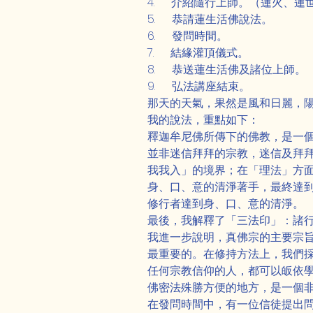
4.      介紹隨行上師。（蓮
5.      恭請蓮生活佛說法。
6.      發問時間。
7.      結緣灌頂儀式。
8.      恭送蓮生活佛及諸位上師。
9.      弘法講座結束。
那天的天氣，果然是風和日麗，
我的說法，重點如下：
釋迦牟尼佛所傳下的佛教，是一
並非迷信拜拜的宗教，迷信及拜
我我入」的境界；在「理法」方
身、口、意的清淨著手，最終達
修行者達到身、口、意的清淨。
最後，我解釋了「三法印」：諸
我進一步說明，真佛宗的主要宗
最重要的。在修持方法上，我們
任何宗教信仰的人，都可以皈依
佛密法殊勝方便的地方，是一個
在發問時間中，有一位信徒提出