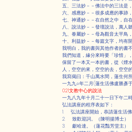
五、三法妙－－佛法中的三法是
六、感應妙－－很多成應的事跡
七、神通妙－－在自然之中，自
八、說法妙－－發壇說法，萬人
九、眷屬妙－－母為觀音太平鳥
十、利益妙－－每篇文字，均有
我明白，我的書與其他作者的書
我們知道，緣分來時要「珍惜」
保留了一本又一本的書，從《煙水
人，空空的來，空空的去，空空
我寫偈曰：千山萬水間，蓮生何
一九九○年二月(蓮生活佛盧勝彥
021文教中心的說法
一九八九年十月二十一日下午二
Previous
弘法講座的程序表如下：
1.      弘法講座開始，恭請蓮
2.      致歡迎詞。（陳明揚博士）
3.      獻哈達。（蓮花豔芳堂主）