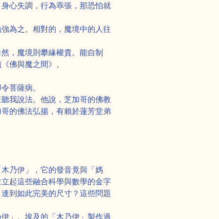
，身心失調，行為乖張，那恐怕就
勉強為之。相對的，魔境中的人往
自然，魔境則攀緣權貴。能自制
讀《佛與魔之間》。
卻令菩薩病。
來聽我說法。他說，芝加哥的佛教
加哥的佛法弘揚，有賴於蓮芳堂弟
「木乃伊」，它的發音竟與「媽
建立起這些融合科學與數學的金字
，達到如此完美的尺寸？這些問題
乃伊」。埃及的「木乃伊」製作過