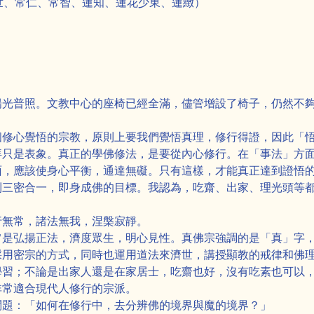
火、蓮世、常仁、常智、蓮知、蓮花少東、蓮緻）
陽光普照。文教中心的座椅已經全滿，儘管增設了椅子，仍然不
個修心覺悟的宗教，原則上要我們覺悟真理，修行得證，因此「
拜只是表象。真正的學佛修法，是要從內心修行。在「事法」方
面，應該使身心平衡，通達無礙。只有這樣，才能真正達到證悟
到三密合一，即身成佛的目標。我認為，吃齋、出家、理光頭等
行無常，諸法無我，涅槃寂靜。
旨是弘揚正法，濟度眾生，明心見性。真佛宗強調的是「真」字
採用密宗的方式，同時也運用道法來濟世，講授顯教的戒律和佛
學習；不論是出家人還是在家居士，吃齋也好，沒有吃素也可以
非常適合現代人修行的宗派。
問題：「如何在修行中，去分辨佛的境界與魔的境界？」