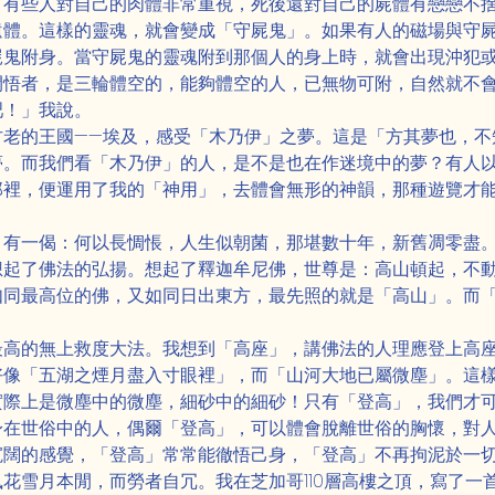
，有些人對自己的肉體非常重視，死後還對自己的屍體有戀戀不
遺體。這樣的靈魂，就會變成「守屍鬼」。如果有人的磁場與守
屍鬼附身。當守屍鬼的靈魂附到那個人的身上時，就會出現沖犯
開悟者，是三輪體空的，能夠體空的人，已無物可附，自然就不
吧！」我說。
古老的王國——埃及，感受「木乃伊」之夢。這是「方其夢也，不
夢。而我們看「木乃伊」的人，是不是也在作迷境中的夢？有人
那裡，便運用了我的「神用」，去體會無形的神韻，那種遊覽才
，有一偈：何以長惆悵，人生似朝菌，那堪數十年，新舊凋零盡
想起了佛法的弘揚。想起了釋迦牟尼佛，世尊是：高山頓起，不
如同最高位的佛，又如同日出東方，最先照的就是「高山」。而
最高的無上救度大法。我想到「高座」，講佛法的人理應登上高
好像「五湖之煙月盡入寸眼裡」，而「山河大地已屬微塵」。這
實際上是微塵中的微塵，細砂中的細砂！只有「登高」，我們才
身在世俗中的人，偶爾「登高」，可以體會脫離世俗的胸懷，對
寬闊的感覺，「登高」常常能徹悟己身，「登高」不再拘泥於一
花雪月本閒，而勞者自冗。我在芝加哥110層高樓之頂，寫了一