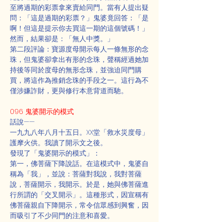
至將過期的彩票拿來賣給同門。當有人提出疑
問：「這是過期的彩票？」鬼婆竟回答：「是
啊！但這是提示你去買這一期的這個號碼！」
然而，結果卻是：「無人中獎。」
第二段評論：寶源度母開示每人一條無形的念
珠，但鬼婆卻拿出有形的念珠，聲稱經過她加
持後等同於度母的無形念珠，並強迫同門購
買，將這作為推銷念珠的手段之一。這行為不
僅涉嫌詐財，更與修行本意背道而馳。
096 鬼婆開示的模式
話說——
一九九八年八月十五日。XX堂「救水災度母」
護摩火供。我讀了開示文之後。
發現了「鬼婆開示的模式」：
第一，佛菩薩下降說話。在這模式中，鬼婆自
稱為「我」，並說：菩薩對我說，我對菩薩
說，菩薩開示，我開示。於是，她與佛菩薩進
行所謂的「交叉開示」。這種形式，因宣稱有
佛菩薩親自下降開示，常令信眾感到興奮，因
而吸引了不少同門的注意和喜愛。