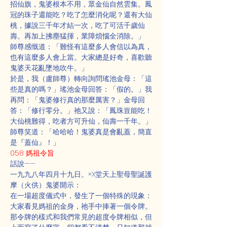
招仙旗，鬼婆根本不用，眾金仙自然雲集。鳳
冠的珠子還能吃？吃了怎麼消化呢？還有大仙
桃，據說三千年才結一次，吃了可活千歲仙
壽。再加上拂塵猛揮，業障煩惱全消除。」
師尊感慨道：「難怪有這麼多人會信以為真，
也有這麼多人會上當。大家總是好奇，喜歡聽
鬼婆天花亂墜地吹牛。」
於是，我（盧師尊）轉向詢問瑤池金母：「這
些是真的嗎？」瑤池金母回答：「假的。」我
再問：「鬼婆修行真的那麼厲害？」金母回
答：「修行零分。」祂又說：「鳳珠豈能吃！
大仙桃難得，吃者方可升仙，仙壽一千年。」
師尊笑道：「哈哈哈！鬼婆真是會亂蓋，簡直
是『蓋仙』！」
058 媽祖令旨
話說——
一九九八年四月十九日。×X堂天上聖母聖誕護
摩（火供）鬼婆開示：
在一場超度儀式中，發生了一個特殊的現象：
大家看見媽祖的金身，祂手中捧著一個令牌。
那令牌的樣式和我們常見的超度令牌相似，但