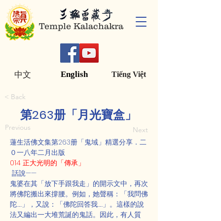
Temple Kalachakra
English
中文
Tiếng Việt
< Back
第263册「月光寶盒」
Previous
Next
蓮生活佛文集第263册「鬼域」精選分享．二
０一八年二月出版
014 正大光明的「傳承」
 話說——
鬼婆在其「放下手跟我走」的開示文中，再次
將佛陀搬出來撐腰。例如，她聲稱：「我問佛
陀……」，又說：「佛陀回答我……」。這樣的說
法又編出一大堆荒誕的鬼話。因此，有人質