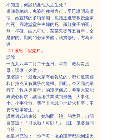
不知道，何談預測他人之生死？
盧師尊總結：鬼婆的種種言行，早已證明為虛
假。她宣稱的多項預測，包括王進賢教授全家
的死、圓池堂堂主夫婦的死、羅紅兒子的死，
無一準確。由此可知，某某鬼婆等五百年，全
是假的。勸同門必須警醒，踏實修行，方為正
道。
100 揪出「假先知」
話說——
一九九八年二月二十五日。XX堂「救兵災度
母」護摩（火供）。
鬼婆說：「最近大家有看報紙的，都知道美國
和伊拉克又有戰爭的危機。因此，今天我們舉
行了『救兵災度母』的護摩儀式，希望大家能
夠誠心祈求，讓這場共業減到最低，大事化
小、小事化無。我們非常誠心地祈求和平，不
要有戰爭發生。」
護摩儀式結束後，她詢問「祂」的意見，自問
自答道：「可以啦！可以！」（註：鬼婆自問
自答。）
她還補充說：「你們每一壇的護摩都能到達天