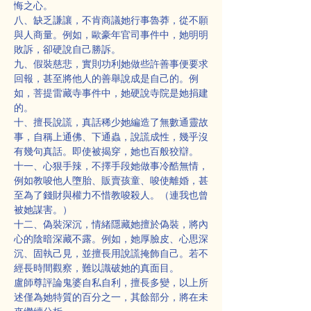
悔之心。
八、缺乏謙讓，不肯商議她行事魯莽，從不願
與人商量。例如，歐豪年官司事件中，她明明
敗訴，卻硬說自己勝訴。
九、假裝慈悲，實則功利她做些許善事便要求
回報，甚至將他人的善舉說成是自己的。例
如，菩提雷藏寺事件中，她硬說寺院是她捐建
的。
十、擅長說謊，真話稀少她編造了無數通靈故
事，自稱上通佛、下通蟲，說謊成性，幾乎沒
有幾句真話。即使被揭穿，她也百般狡辯。
十一、心狠手辣，不擇手段她做事冷酷無情，
例如教唆他人墮胎、販賣孩童、唆使離婚，甚
至為了錢財與權力不惜教唆殺人。（連我也曾
被她謀害。）
十二、偽裝深沉，情緒隱藏她擅於偽裝，將內
心的陰暗深藏不露。例如，她厚臉皮、心思深
沉、固執己見，並擅長用說謊掩飾自己。若不
經長時間觀察，難以識破她的真面目。
盧師尊評論鬼婆自私自利，擅長多變，以上所
述僅為她特質的百分之一，其餘部分，將在未