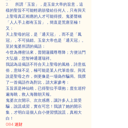
2.      所謂「玉旨」，是玉皇大帝的旨意，這
樣的聖旨不可能輕易頒發給任何人，只有與天
上聖母真正相應的人才可能得授。鬼婆聲稱
「人人手上都有玉旨」，簡直是荒唐至極！
又：
天上聖母的冠，是「通天冠」，而不是「鳳
冠」，不可搞錯。玉皇大帝也是「通天冠」。
至於鬼婆所謂的偈語：
今世為傳密法來，普開蓮國尊尊降；方便法門
大弘揚，悲智神通運瑞祥。
我認為這偈語不符合天上聖母的風格，詩意低
俗，意味不足，極可能是某人代筆造假。與其
說是聖母之作，倒更像是一場偽作騙局。我撰
了一首偈語作為對比，請大家參考：
玉旨原是神仙曉，已得聖位手環抱；度生巡狩
遍海眺，救人海難朝天報。
鬼婆次次開示、次次感應，讓許多人上當受
騙，說謊成習，實在可悲！我讀了她的開示
集，才明白這個人自小便習慣說謊，真相大
白！
084 迷財