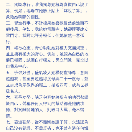
二、獨斷專行，唯我獨尊她極為喜歡自己說了
算。例如，地母在她臉上貼上「妳說了算」，
象徵她獨斷的個性。
三、冒進行事，不計後果她喜歡冒然前進而不
顧後果。例如，我給她雷藏寺，她卻硬要建立
雷門寺。我對此評分極低，但她依然一意孤
行。
四、權欲心重，野心勃勃她對權力充滿渴望，
並且擁有極大的野心。例如，她認為自己的地
盤已穩固，試圖自行獨立，另立門派，完全以
自我為中心。
五、爭強好勝，盛氣凌人她模仿盧師尊，意圖
超越我，甚至要超越綠度母與二十一度母，並
立志成為宗教界的霸主，揚名四海，成為世界
級名人。
六、喜爭功勞，缺乏包容她將所有的功勞都歸
於自己，聲稱任何人得到的幫助都是她的功
德。對於離開她的人，則破口大罵，毫不留
情。
七、霸道強勢，從不懺悔她說了算，永遠認為
自己沒有錯誤、不需反省，也不曾有過任何懺