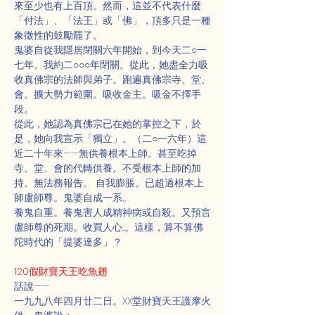
來至少也有上百頂。然而，這並不代表什麼
「付法」、「法王」或「佛」，頂多只是一種
象徵性的鼓勵罷了。
鬼婆自從我隱居閉關六年開始，到今天二○一
七年。我約二○○○年閉關。從此，她盡全力吸
收真佛宗的法師與弟子。跑遍真佛宗寺、堂、
會。擴大勢力範圍。吸收金主。吸金不擇手
段。
從此，她認為真佛宗已在她的掌控之下，於
是，她向我宣示「獨立」。（二○一六年）這
近二十年來——無供養根本上師。甚至吃掉
寺、堂、會的代轉供養。不受根本上師的加
持。無法務報告。 自我膨脹。已超過根本上
師盧師尊。鬼婆自成一系。
養鬼自重。養鬼害人成精神病或自殺。又預言
盧師尊的死期。收買人心...。這樣，算不算佛
陀時代的「提婆達多」？
120假財寶天王吃魚翅
話說——
一九九八年四月廿二日。XX堂財寶天王護摩火