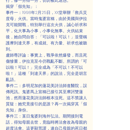
行，修一分得一分，切勿被此迷惑。
揭穿「假先知」：
事件一：1998年2月25日，XX堂舉辦「救兵災
度母」火供。當時鬼婆宣稱，由於美國與伊拉
克可能開戰，特別舉行這次火供，誠心祈求和
平，化大事為小事，小事化無事。火供結束
後，她自問自答：「可以啦！可以！」並聲稱
護摩到達天界，有成就、有力量、祈求也被聽
到。
盧師尊評論：事實上，戰爭依然爆發，而且死
傷慘重，伊拉克至今仍戰亂不斷。所謂的「可
以啦！可以！」完全成為「不可以！不可以
啦！」這種「到達天界」的說法，完全是胡言
亂語。
事件二：多明尼加的蓮花美詩法師進醫院，誤
傳死訊。鬼婆馬上宣稱已接引其至摩訶雙蓮
池，然而蓮花美詩法師根本沒死。這不禁讓人
質疑：她究竟接引的是誰？再一次揭穿其「假
先知」身份。
事件三：某日鬼婆到海外弘法。期間接到電
話，得知母親去世，竟臨時將法會改為母親的
超度法會。這更顯荒謬，連自己母親的死日都