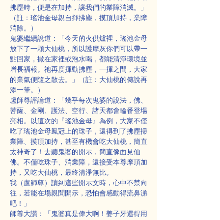
拂塵時，便是在加持，讓我們的業障消滅。」
（註：瑤池金母親自揮拂塵，摸頂加持，業障
消除。）
鬼婆繼續說道：「今天的火供爐裡，瑤池金母
放下了一顆大仙桃，所以護摩灰你們可以帶一
點回家，撒在家裡或泡水喝，都能清淨環境並
增長福報。祂再度揮動拂塵，一揮之間，大家
的業氣便隨之散去。」（註：大仙桃的傳說再
添一筆。）
盧師尊評論道：「幾乎每次鬼婆的說法，佛、
菩薩、金剛、護法、空行、諸天都會輪番登場
亮相。以這次的『瑤池金母』為例，大家不僅
吃了瑤池金母鳳冠上的珠子，還得到了拂塵掃
業障、摸頂加持，甚至有機會吃大仙桃，簡直
太神奇了！去聽鬼婆的開示，簡直像面見仙
佛。不僅吃珠子、消業障，還接受本尊摩頂加
持，又吃大仙桃，最終清淨無比。
我（盧師尊）讀到這些開示文時，心中不禁向
往，若能在場親聞開示，恐怕會感動得流鼻涕
吧！」
師尊大讚：「鬼婆真是偉大啊！姜子牙還得用