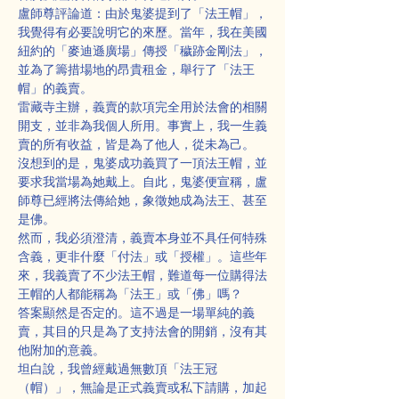
盧師尊評論道：由於鬼婆提到了「法王帽」，
我覺得有必要說明它的來歷。當年，我在美國
紐約的「麥迪遜廣場」傳授「穢跡金剛法」，
並為了籌措場地的昂貴租金，舉行了「法王
帽」的義賣。
雷藏寺主辦，義賣的款項完全用於法會的相關
開支，並非為我個人所用。事實上，我一生義
賣的所有收益，皆是為了他人，從未為己。
沒想到的是，鬼婆成功義買了一頂法王帽，並
要求我當場為她戴上。自此，鬼婆便宣稱，盧
師尊已經將法傳給她，象徵她成為法王、甚至
是佛。
然而，我必須澄清，義賣本身並不具任何特殊
含義，更非什麼「付法」或「授權」。這些年
來，我義賣了不少法王帽，難道每一位購得法
王帽的人都能稱為「法王」或「佛」嗎？
答案顯然是否定的。這不過是一場單純的義
賣，其目的只是為了支持法會的開銷，沒有其
他附加的意義。
坦白說，我曾經戴過無數頂「法王冠
（帽）」，無論是正式義賣或私下請購，加起