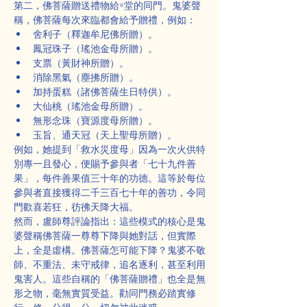
第二，佛菩薩贈送禮物給×堂的同門。鬼婆聲
稱，佛菩薩每次來臨都會給予贈禮，例如：
舍利子（釋迦牟尼佛所贈）。
鳳冠珠子（瑤池金母所贈）。
支票（黃財神所贈）。
消除黑氣（塵拂所贈）。
加持蛋糕（諸佛菩薩生日特供）。
大仙桃（瑤池金母所贈）。
無形念珠（寶源度母所贈）。
玉旨、通天冠（天上聖母所贈）。
例如，她提到「救水災度母」因為一次火供特
別專一且發心，便賜予參與者「七十九件善
果」，每件善果值三十年的功德。這等於每位
參與者直接獲得二千三百七十年的善功，令同
門歡喜若狂，彷彿天降大福。
然而，盧師尊評論指出：這些模式的核心是鬼
婆聲稱佛菩薩一尊尊下降與她對話，但實際
上，全是虛構。佛菩薩怎可能下降？鬼婆不敬
師、不重法、未守戒律，追名逐利，甚至利用
鬼害人。這些自稱的「佛菩薩贈禮」也全是無
形之物，毫無實質受益。勸同門務必踏實修