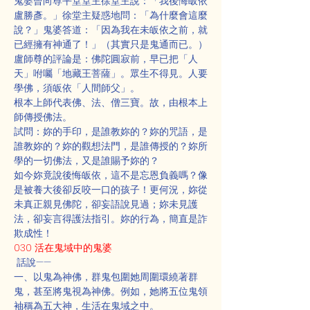
鬼婆曾向尊平堂堂主徐堂主說：「我後悔皈依
盧勝彥。」徐堂主疑惑地問：「為什麼會這麼
說？」鬼婆答道：「因為我在未皈依之前，就
已經擁有神通了！」（其實只是鬼通而已。）
盧師尊的評論是：佛陀圓寂前，早已把「人
天」咐囑「地藏王菩薩」。眾生不得見。人要
學佛，須皈依「人間師父」。
根本上師代表佛、法、僧三寶。故，由根本上
師傳授佛法。
試問：妳的手印，是誰教妳的？妳的咒語，是
誰教妳的？妳的觀想法門，是誰傳授的？妳所
學的一切佛法，又是誰賜予妳的？
如今妳竟說後悔皈依，這不是忘恩負義嗎？像
是被養大後卻反咬一口的孩子！更何況，妳從
未真正親見佛陀，卻妄語說見過；妳未見護
法，卻妄言得護法指引。妳的行為，簡直是詐
欺成性！
030 活在鬼域中的鬼婆
 話說——
一、以鬼為神佛，群鬼包圍她周圍環繞著群
鬼，甚至將鬼視為神佛。例如，她將五位鬼領
袖稱為五大神，生活在鬼域之中。