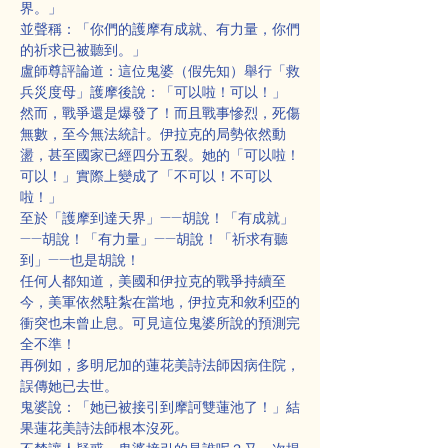
界。」
並聲稱：「你們的護摩有成就、有力量，你們
的祈求已被聽到。」
盧師尊評論道：這位鬼婆（假先知）舉行「救
兵災度母」護摩後說：「可以啦！可以！」
然而，戰爭還是爆發了！而且戰事慘烈，死傷
無數，至今無法統計。伊拉克的局勢依然動
盪，甚至國家已經四分五裂。她的「可以啦！
可以！」實際上變成了「不可以！不可以
啦！」
至於「護摩到達天界」——胡說！「有成就」
——胡說！「有力量」——胡說！「祈求有聽
到」——也是胡說！
任何人都知道，美國和伊拉克的戰爭持續至
今，美軍依然駐紮在當地，伊拉克和敘利亞的
衝突也未曾止息。可見這位鬼婆所說的預測完
全不準！
再例如，多明尼加的蓮花美詩法師因病住院，
誤傳她已去世。
鬼婆說：「她已被接引到摩訶雙蓮池了！」結
果蓮花美詩法師根本沒死。