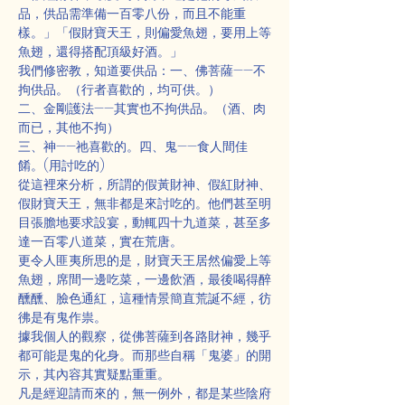
品，供品需準備一百零八份，而且不能重
樣。」「假財寶天王，則偏愛魚翅，要用上等
魚翅，還得搭配頂級好酒。」
我們修密教，知道要供品：一、佛菩薩——不
拘供品。（行者喜歡的，均可供。）
二、金剛護法——其實也不拘供品。（酒、肉
而已，其他不拘）
三、神——祂喜歡的。四、鬼——食人間佳
餚。(用討吃的)
從這裡來分析，所謂的假黃財神、假紅財神、
假財寶天王，無非都是來討吃的。他們甚至明
目張膽地要求設宴，動輒四十九道菜，甚至多
達一百零八道菜，實在荒唐。
更令人匪夷所思的是，財寶天王居然偏愛上等
魚翅，席間一邊吃菜，一邊飲酒，最後喝得醉
醺醺、臉色通紅，這種情景簡直荒誕不經，彷
彿是有鬼作祟。
據我個人的觀察，從佛菩薩到各路財神，幾乎
都可能是鬼的化身。而那些自稱「鬼婆」的開
示，其內容其實疑點重重。
凡是經迎請而來的，無一例外，都是某些陰府