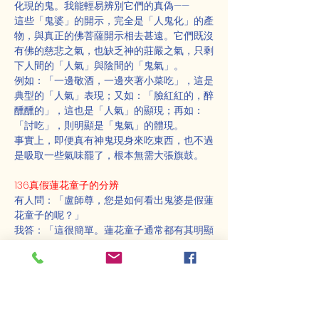
化現的鬼。我能輕易辨別它們的真偽——
這些「鬼婆」的開示，完全是「人鬼化」的產
物，與真正的佛菩薩開示相去甚遠。它們既沒
有佛的慈悲之氣，也缺乏神的莊嚴之氣，只剩
下人間的「人氣」與陰間的「鬼氣」。
例如：「一邊敬酒，一邊夾著小菜吃」，這是
典型的「人氣」表現；又如：「臉紅紅的，醉
醺醺的」，這也是「人氣」的顯現；再如：
「討吃」，則明顯是「鬼氣」的體現。
事實上，即便真有神鬼現身來吃東西，也不過
是吸取一些氣味罷了，根本無需大張旗鼓。
136真假蓮花童子的分辨
有人問：「盧師尊，您是如何看出鬼婆是假蓮
花童子的呢？」
我答：「這很簡單。蓮花童子通常都有其明顯
的特徵。」
對方問：「那是什麼特徵呢？」
 我答：「純真是特徵之一。」
對方再問：「鬼婆不純真嗎？」
我答：「此人心機很重，又會說謊，又會欺