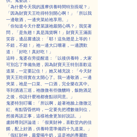
供。鬼婆說：
「為什麼今天我的護摩供養時間特別長呢？」
「因為財寶天王吃得特別開心啊！」「所以我
一邊敬酒，一邊夾菜給祂享用。」
「你知道今天什麼菜讓祂最開心嗎？」我笑著
問，「是魚翅！真是識貨啊！」財寶天王滿面
笑容，邊品嘗邊說：「耶！這魚翅是上等的！
不錯，不錯！」祂一邊大口嚐著，一邊讚歎
道：「好吃！真好吃！」
這時，鬼婆在旁提醒道：「以後供養時，大家
可別忘了準備魚翅，因為財寶天王特別喜歡這
道菜，一定要記住！」她又補充說：「今天財
寶天王吃得實在太開心了。我一邊敬酒，一邊
夾菜，祂是一口菜、一口酒，完全樂在其中。
等到酒過三巡，祂微微有些微醺時，飯飽酒足
之後，你說什麼祂都會點頭同意。」
鬼婆特別叮囑：「所以啊，趁著祂臉上微微泛
紅、有點昏昏然時，一定要先把禮數做到位，
然後再談正事，這樣祂會更加好說話。」
盧師尊則評論道：「假黃財神，喜歡堂內的佳
餚，配上好酒，供養時需準備四十九道菜。」
「假紅財神，最愛喝牛奶，這是祂的專屬飲