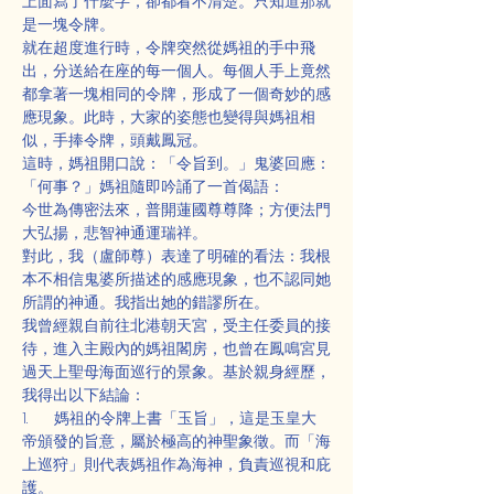
上面寫了什麼字，卻都看不清楚。只知道那就
是一塊令牌。
就在超度進行時，令牌突然從媽祖的手中飛
出，分送給在座的每一個人。每個人手上竟然
都拿著一塊相同的令牌，形成了一個奇妙的感
應現象。此時，大家的姿態也變得與媽祖相
似，手捧令牌，頭戴鳳冠。
這時，媽祖開口說：「令旨到。」鬼婆回應：
「何事？」媽祖隨即吟誦了一首偈語：
今世為傳密法來，普開蓮國尊尊降；方便法門
大弘揚，悲智神通運瑞祥。
對此，我（盧師尊）表達了明確的看法：我根
本不相信鬼婆所描述的感應現象，也不認同她
所謂的神通。我指出她的錯謬所在。
我曾經親自前往北港朝天宮，受主任委員的接
待，進入主殿內的媽祖閣房，也曾在鳳鳴宮見
過天上聖母海面巡行的景象。基於親身經歷，
我得出以下結論：
1.      媽祖的令牌上書「玉旨」，這是玉皇大
帝頒發的旨意，屬於極高的神聖象徵。而「海
上巡狩」則代表媽祖作為海神，負責巡視和庇
護。