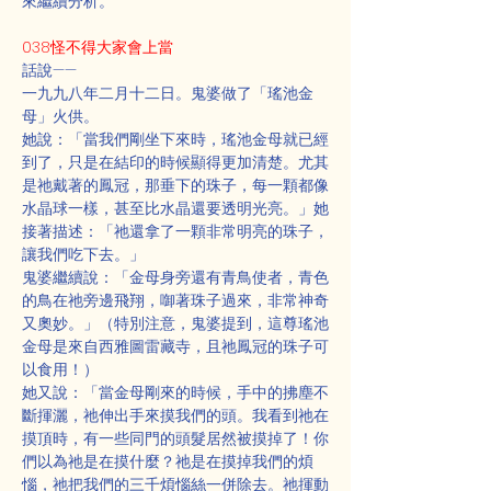
來繼續分析。
038怪不得大家會上當
話說——
一九九八年二月十二日。鬼婆做了「瑤池金
母」火供。
她說：「當我們剛坐下來時，瑤池金母就已經
到了，只是在結印的時候顯得更加清楚。尤其
是祂戴著的鳳冠，那垂下的珠子，每一顆都像
水晶球一樣，甚至比水晶還要透明光亮。」她
接著描述：「祂還拿了一顆非常明亮的珠子，
讓我們吃下去。」
鬼婆繼續說：「金母身旁還有青鳥使者，青色
的鳥在祂旁邊飛翔，啣著珠子過來，非常神奇
又奧妙。」（特別注意，鬼婆提到，這尊瑤池
金母是來自西雅圖雷藏寺，且祂鳳冠的珠子可
以食用！）
她又說：「當金母剛來的時候，手中的拂塵不
斷揮灑，祂伸出手來摸我們的頭。我看到祂在
摸頂時，有一些同門的頭髮居然被摸掉了！你
們以為祂是在摸什麼？祂是在摸掉我們的煩
惱，祂把我們的三千煩惱絲一併除去。祂揮動