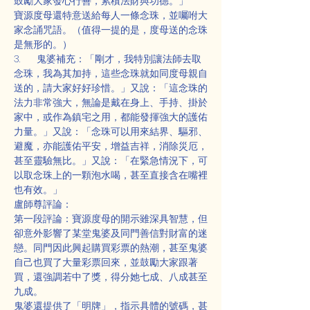
鼓勵大家發心行善，累積法財與功德。」
寶源度母還特意送給每人一條念珠，並囑咐大
家念誦咒語。（值得一提的是，度母送的念珠
是無形的。）
3.      鬼婆補充：「剛才，我特別讓法師去取
念珠，我為其加持，這些念珠就如同度母親自
送的，請大家好好珍惜。」又說：「這念珠的
法力非常強大，無論是戴在身上、手持、掛於
家中，或作為鎮宅之用，都能發揮強大的護佑
力量。」又說：「念珠可以用來結界、驅邪、
避魔，亦能護佑平安，增益吉祥，消除災厄，
甚至靈驗無比。」又說：「在緊急情況下，可
以取念珠上的一顆泡水喝，甚至直接含在嘴裡
也有效。」
盧師尊評論：
第一段評論：寶源度母的開示雖深具智慧，但
卻意外影響了某堂鬼婆及同門善信對財富的迷
戀。同門因此興起購買彩票的熱潮，甚至鬼婆
自己也買了大量彩票回來，並鼓勵大家跟著
買，還強調若中了獎，得分她七成、八成甚至
九成。
鬼婆還提供了「明牌」，指示具體的號碼，甚