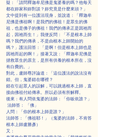
疑：「請問釋迦牟尼佛是鬼婆養的嗎？他每天
都在妳家和妳對談？妳究竟是什麼來頭？」
文中提到有一位護法現身，並說道：「釋迦牟
尼佛是佛祖啊！是我們的佛祖！是眾生的佛
祖，也是佛子的佛祖！我們的傳承正是因祂而
起，因祂而生！」我便反問：「不是根本上師
嗎？我們的傳承，不是由根本上師開始的
嗎？」護法回答：「是啊！但是根本上師也是
因祂而起的啊！」接著又說：「釋迦牟尼佛是
拯救眾生的原主，是所有供養的根本所在，沒
有白費的。」
對此，盧師尊評論道：「這位護法的說法沒有
錯。但，鬼婆錯在哪裡？
錯在引起眾人的誤解，可以跳過根本上師，直
接由佛祖付給傳承。所以必須有所解釋。
後來：有人問依鬼婆的法師：「你皈依誰？」
 法師答： 「佛」
人問：「你的根本上師是誰？」
法師答：「佛祖耶！」（鬼婆的法師，不肯答
根本上師盧勝彥）
又：