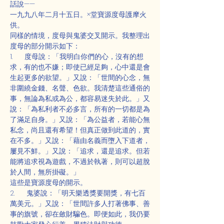
話說——
一九九八年二月十五日。×堂寶源度母護摩火
供。
同樣的情境，度母與鬼婆交叉開示。我整理出
度母的部分開示如下：
1.      度母說：「我明白你們的心，沒有的想
求，有的也不嫌；即使已經足夠，心中還是會
生起更多的欲望。」又說：「世間的心念，無
非圍繞金錢、名聲、色欲。我清楚這些通俗的
事，無論為私或為公，都容易迷失於此。」又
說：「為私利者不必多言，所有的一切都是為
了滿足自身。」又說：「為公益者，若能心無
私念，尚且還有希望！但真正做到此道的，實
在不多。」又說：「藉由名義而墮入下道者，
屢見不鮮。」又說：「追求，還是追求。但若
能將追求視為遊戲，不過於執著，則可以超脫
於人間，無所掛礙。」
這些是寶源度母的開示。
2.      鬼婆說：「明天樂透獎要開獎，有七百
萬美元。」又說：「世間許多人打著佛事、善
事的旗號，卻在斂財騙色。即便如此，我仍要