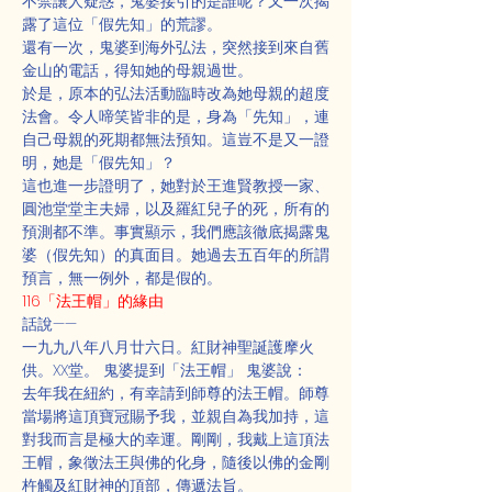
不禁讓人疑惑，鬼婆接引的是誰呢？又一次揭
露了這位「假先知」的荒謬。
還有一次，鬼婆到海外弘法，突然接到來自舊
金山的電話，得知她的母親過世。
於是，原本的弘法活動臨時改為她母親的超度
法會。令人啼笑皆非的是，身為「先知」，連
自己母親的死期都無法預知。這豈不是又一證
明，她是「假先知」？
這也進一步證明了，她對於王進賢教授一家、
圓池堂堂主夫婦，以及羅紅兒子的死，所有的
預測都不準。事實顯示，我們應該徹底揭露鬼
婆（假先知）的真面目。她過去五百年的所謂
預言，無一例外，都是假的。
116「法王帽」的緣由
話說——
一九九八年八月廿六日。紅財神聖誕護摩火
供。XX堂。 鬼婆提到「法王帽」 鬼婆說：
去年我在紐約，有幸請到師尊的法王帽。師尊
當場將這頂寶冠賜予我，並親自為我加持，這
對我而言是極大的幸運。剛剛，我戴上這頂法
王帽，象徵法王與佛的化身，隨後以佛的金剛
杵觸及紅財神的頂部，傳遞法旨。