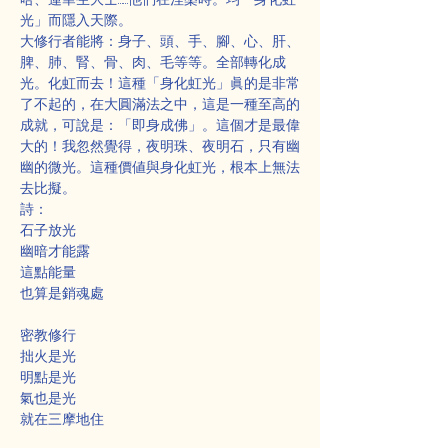
光」而隱入天際。
大修行者能將：身子、頭、手、腳、心、肝、
脾、肺、腎、骨、肉、毛等等。全部轉化成
光。化虹而去！這種「身化虹光」眞的是非常
了不起的，在大圓滿法之中，這是一種至高的
成就，可說是：「即身成佛」。這個才是最偉
大的！我忽然覺得，夜明珠、夜明石，只有幽
幽的微光。這種價値與身化虹光，根本上無法
去比擬。
詩：
石子放光
幽暗才能露
這點能量
也算是銷魂處
密教修行
拙火是光
明點是光
氣也是光
就在三摩地住