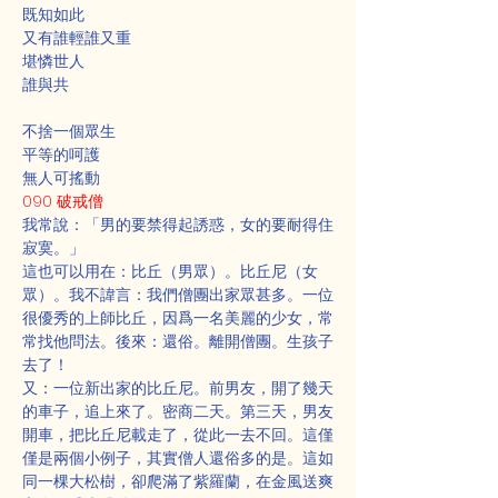
既知如此
又有誰輕誰又重
堪憐世人
誰與共
不捨一個眾生
平等的呵護
無人可搖動
090 破戒僧
我常說：「男的要禁得起誘惑，女的要耐得住
寂寞。」
這也可以用在：比丘（男眾）。比丘尼（女
眾）。我不諱言：我們僧團出家眾甚多。一位
很優秀的上師比丘，因爲一名美麗的少女，常
常找他問法。後來：還俗。離開僧團。生孩子
去了！
又：一位新出家的比丘尼。前男友，開了幾天
的車子，追上來了。密商二天。第三天，男友
開車，把比丘尼載走了，從此一去不回。這僅
僅是兩個小例子，其實僧人還俗多的是。這如
同一棵大松樹，卻爬滿了紫羅蘭，在金風送爽