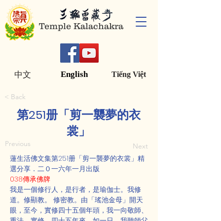
Temple Kalachakra
English
中文
Tiếng Việt
< Back
第251册「剪一襲夢的衣
裳」
Previous
Next
蓮生活佛文集第251册「剪一襲夢的衣裳」精
選分享．二０一六年一月出版
038傳承佛牌
我是一個修行人，是行者，是瑜伽士。我修
道。修顯教。 修密教。由「瑤池金母」開天
眼，至今，實修四十五個年頭，我一向敬師、
重法、實修，四十五年來，如一日。我聽師父