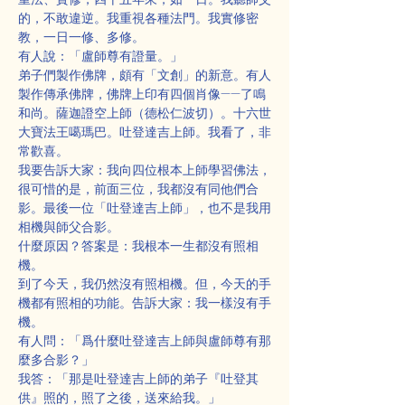
的，不敢違逆。我重視各種法門。我實修密
教，一日一修、多修。
有人說：「盧師尊有證量。」
弟子們製作佛牌，頗有「文創」的新意。有人
製作傳承佛牌，佛牌上印有四個肖像——了鳴
和尚。薩迦證空上師（德松仁波切）。十六世
大寶法王噶瑪巴。吐登達吉上師。我看了，非
常歡喜。
我要告訴大家：我向四位根本上師學習佛法，
很可惜的是，前面三位，我都沒有同他們合
影。最後一位「吐登達吉上師」，也不是我用
相機與師父合影。
什麼原因？答案是：我根本一生都沒有照相
機。
到了今天，我仍然沒有照相機。但，今天的手
機都有照相的功能。告訴大家：我一樣沒有手
機。
有人問：「爲什麼吐登達吉上師與盧師尊有那
麼多合影？」
我答：「那是吐登達吉上師的弟子『吐登其
供』照的，照了之後，送來給我。」