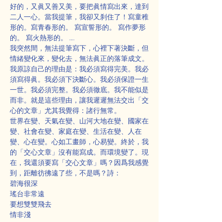
好的，又眞又善又美，要把眞情寫出來，達到
二人一心。當我提筆，我卻又刹住了！寫童稚
形的。寫青春形的。 寫宣誓形的。 寫作夢形
的。 寫火熱形的。 ……
我突然間，無法提筆寫下，心裡下著決斷，但
情緒變化來，變化去，無法眞正的落筆成文。
我原諒自己的理由是：我必須寫得完美。我必
須寫得眞。我必須下決斷心。我必須保證一生
一世。我必須完整。我必須徹底。我不能似是
而非。就是這些理由，讓我遲遲無法交出「交
心的文章」尤其我覺得：諸行無常。
世界在變、天氣在變、山河大地在變、國家在
變、社會在變、家庭在變、生活在變、人在
變、心在變。心如工畫師，心易變。終於，我
的「交心文章」沒有能寫成。而環境變了。現
在，我還須要寫「交心文章」嗎？因爲我感覺
到，距離彷彿遠了些，不是嗎？詩：
碧海很深
瑤台非常遠
要想雙雙飛去
情非淺