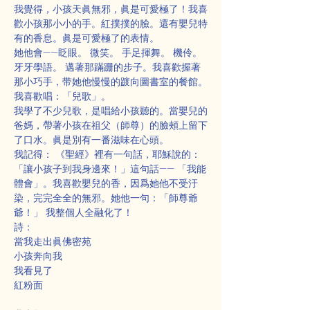
我覺得，小孩天眞無邪，眞是可愛極了！我喜
歡小孩那小小的手。紅撲撲的臉。還有嬰兒特
有的香息。眞是可愛極了的表情。
她他會——眨眼。 微笑。 手足揮舞。 機伶。 
牙牙學語。 邁著那蹣跚的步子。我喜歡握著
那小巧手，带她他慢慢的踱向圖書室的餐館。
我喜歡唱：「兒歌」。
我學了不少兒歌，是唱給小孩聽的。當嬰兒的
爸媽，帶著小孩在祖父（師尊）的臉頰上留下
了口水。眞是別有一番滋味在心頭。
我記得： 《聖經》裡有一句話，耶穌說的：
「讓小孩子到我身邊來！」這句話—— 「我能
體會」。我喜歡嬰兒的香，因爲她他不受汙
染，完完全全的無邪。她他一句：「師尊爺
爺！」 我整個人全融化了！
詩：
當我走出眞佛密苑
小孩奔向我
我看見了
紅粉面