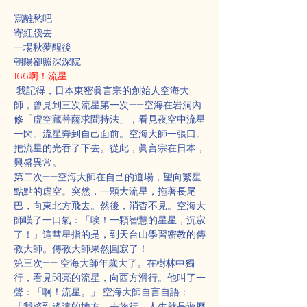
寫離愁吧
寄紅牋去
一場秋夢醒後
朝陽卻照深深院
166啊！流星
 我記得，日本東密眞言宗的創始人空海大
師，曾見到三次流星第一次——空海在岩洞內
修「虚空藏菩薩求聞持法」，看見夜空中流星
一閃。流星奔到自己面前。空海大師一張口。
把流星的光吞了下去。從此，眞言宗在日本，
興盛異常。
第二次——空海大師在自己的道場，望向繁星
點點的虚空。突然，一顆大流星，拖著長尾
巴，向東北方飛去。然後，消杳不見。空海大
師嘆了一口氣：「唉！一顆智慧的星星，沉寂
了！」這彗星指的是，到天台山學習密教的傳
教大師。傳教大師果然圓寂了！
第三次—— 空海大師年歲大了。在樹林中獨
行，看見閃亮的流星，向西方滑行。他叫了一
聲：「啊！流星。」 空海大師自言自語：
「我將到遙遠的地方，去旅行，人生就是遊歷