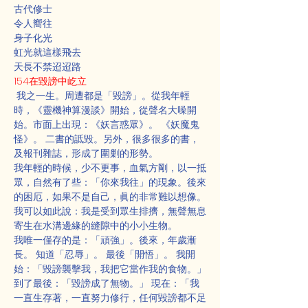
古代修士
令人嚮往
身子化光
虹光就這樣飛去
天長不禁迢迢路
154在毀謗中屹立
 我之一生。周遭都是「毀謗」。從我年輕
時，《靈機神算漫談》開始，從聲名大噪開
始。市面上出現：《妖言惑眾》。 《妖魔鬼
怪》。 二書的詆毀。另外，很多很多的書，
及報刊雜誌，形成了圍剿的形勢。
我年輕的時候，少不更事，血氣方剛，以一抵
眾，自然有了些：「你來我往」的現象。後來
的困厄，如果不是自己，眞的非常難以想像。
我可以如此說：我是受到眾生排擠，無聲無息
寄生在水溝邊緣的縫隙中的小小生物。
我唯一僅存的是：「頑強」。後來，年歲漸
長。 知道「忍辱」。 最後「開悟」。 我開
始：「毀謗襲擊我，我把它當作我的食物。」
到了最後：「毀謗成了無物。」 現在：「我
一直生存著，一直努力修行，任何毀謗都不足