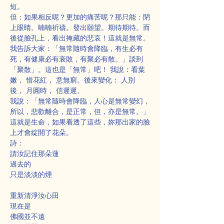
短。
但：如果相反呢？更加的痛苦呢？那只能：閉
上眼睛。喃喃祈禱。發出願望。期待期待。而
後從臉孔上，看出掩藏的悲哀！這就是無常。
我告訴大家：「無常隨時會降臨，有生必有
死，有健康必有衰敗，有聚必有散。」談到
「聚散」。這也是「無常」吧！ 我說：看葉
嫩， 惜花紅， 意無窮。後來變化： 人別
後， 月圓時， 信遲遲。
我說：「無常隨時會降臨，人心是無常變幻，
所以，悲歡離合，是正常，但，亦是無常。」
這就是生命，如果看透了這些，妳那出家的臉
上才會綻開了花朵。
詩：
請汝記住那朵蓮
過去的
只是淡淡的煙
重新清淨汝心田
現在是
佛國並不遠