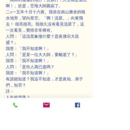
啊！」於是，空海大師圓寂了。
二○一五年十月十六夜。我坐在南山雅舍的噴
水池旁，望向星空。「啊！流星。」向東飛
去！ 很亮很亮。我很久沒有看見流星了，這
一次看見，覺得非常稀有。
人問：「這流星象徵什麼？是眞佛宗大昌
盛？」
我答：「我不知道啊！」
人問：「是某一位大大師，要離逝了？」
我答：「我不知道啊！」
人問：「是你人壽已盡嗎？
我答：「我不知道啊！」
有誰能知道？我這不知道，才是眞知。弟子
們，知否？
詩：
人生的道路上
我還能夠走幾步
縱然能夠像太白金星
倒不如心光發露
讓你看看那一條天路
已到盡頭