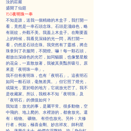
汝的莊嚴
盛開了仙筵
150夜明珠一串
不知是誰，送我一個精緻的木盒子，我打開一
看，竟然是一串石頭念珠。石頭是淺綠色，略
有斑紋，外觀不美。我蓋上木盒子。在剛要蓋
上的時候，我看見深綠的光一閃，再打開一
看，仍然是石頭念珠。我突然有了靈感，將念
珠拿到了衣服間，不開燈。嚇！每一顆石頭，
都放出深綠色的光芒，如同貓眼，也像繁星般
的花朵，一直散放著，我被其美豔所吸引。原
來是「夜明珠一串」。
我不但有夜明珠，也有「夜明石」。這夜明石
如同一般石頭，毫無差異。」但它照了燈光，
或陽光，置於暗的地方，它就放光芒了。我不
是收藏家。所以，我根本不知「夜明珠」及
「夜明石」的價值如何？
我知道：放光的事，是屬平常。很多動物，空
中飛的、地上爬的、水裡游的，都會放光。還
有：植物。 礦物。 有些也放光。另外：大修
行者，例如，極喜金剛、妙吉祥友、師利星
哈、蓮華生大士……他們在涅槃時。均「身化虹