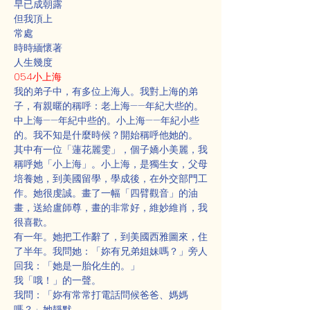
早已成朝露
但我頂上
常處
時時緬懷著
人生幾度
054小上海
我的弟子中，有多位上海人。我對上海的弟
子，有親暱的稱呼：老上海——年紀大些的。
中上海——年紀中些的。小上海——年紀小些
的。我不知是什麼時候？開始稱呼他她的。
其中有一位「蓮花麗雯」，個子嬌小美麗，我
稱呼她「小上海」。小上海，是獨生女，父母
培養她，到美國留學，學成後，在外交部門工
作。她很虔誠。畫了一幅「四臂觀音」的油
畫，送給盧師尊，畫的非常好，維妙維肖，我
很喜歡。
有一年。她把工作辭了，到美國西雅圖來，住
了半年。我問她：「妳有兄弟姐妹嗎？」旁人
回我：「她是一胎化生的。」
我「哦！」的一聲。
我問：「妳有常常打電話問候爸爸、媽媽
嗎？」她靜默。