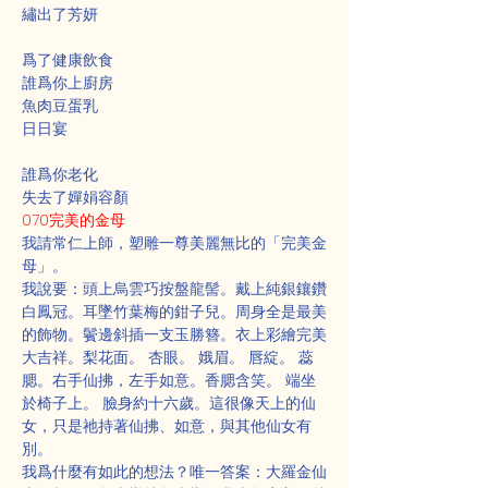
繡出了芳妍
爲了健康飲食
誰爲你上廚房
魚肉豆蛋乳
日日宴
誰爲你老化
失去了嬋娟容顏
070完美的金母
我請常仁上師，塑雕一尊美麗無比的「完美金
母」。
我說要：頭上烏雲巧按盤龍髻。戴上純銀鑲鑽
白鳳冠。耳墜竹葉梅的鉗子兒。周身全是最美
的飾物。鬢邊斜插一支玉勝簪。衣上彩繪完美
大吉祥。梨花面。 杏眼。 娥眉。 唇綻。 蕊
腮。右手仙拂，左手如意。香腮含笑。 端坐
於椅子上。 臉身約十六歲。這很像天上的仙
女，只是祂持著仙拂、如意，與其他仙女有
別。
我爲什麼有如此的想法？唯一答案：大羅金仙