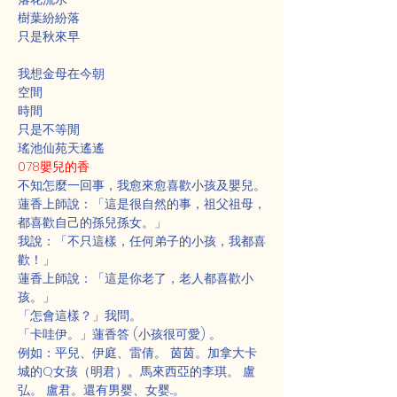
樹葉紛紛落
只是秋來早
我想金母在今朝
空間
時間
只是不等閒
瑤池仙苑天遙遙
078嬰兒的香
不知怎麼一回事，我愈來愈喜歡小孩及嬰兒。
蓮香上師說：「這是很自然的事，祖父祖母，
都喜歡自己的孫兒孫女。」
我說：「不只這樣，任何弟子的小孩，我都喜
歡！」
蓮香上師說：「這是你老了，老人都喜歡小
孩。」
「怎會這樣？」我問。
「卡哇伊。」蓮香答 (小孩很可愛) 。
例如：平兒、伊庭、雷倩。 茵茵。加拿大卡
城的Q女孩（明君）。馬來西亞的李琪。 盧
弘。 盧君。還有男婴、女婴...。