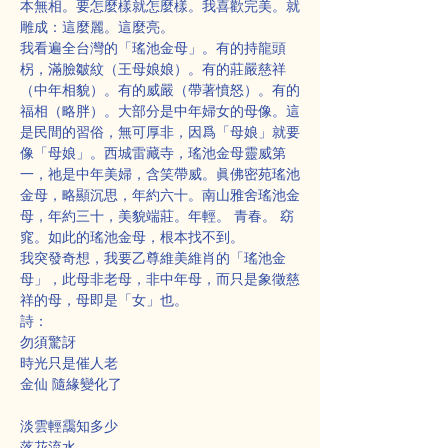
本無相。要怎麼樣就怎麼樣。我喜歡完美。就
雕成：這麼麗。這麼亮。
我看遍全台灣的「瑤池金母」。有的持龍頭
柺，滿臉皺紋（王母娘娘）。有的莊嚴慈祥
（中年相貌）。有的威嚴（帶著憤怒）。有的
福相（略胖）。大部分是中年婦女的母像。這
是民間的習俗，無可厚非，因爲「母娘」就要
像「母娘」。西城雷藏寺，瑤池金母靈威第
一，祂是中年美婦，含笑帶威。眞佛密苑瑤池
金母，略顯沉思，年約六十。南山雅舍瑤池金
母，年約三十，美貌端莊。年輕。 青春。 窈
窕。如此的瑤池金母，根本找不到。
我突發奇想，我要乙尊維美維肖的「瑤池金
母」，此母非老母，非中年母，而只是象徵慈
祥的母，母即是「女」也。
詩：
勿須驚訝
時光只是催人老
金仙 隨緣變化了
淡雲輕靄知多少
落花流水