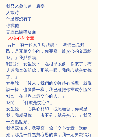
我只來參加這一席宴
人散時
什麼都沒有了
你我他
音塵已隔猶迴面
158交心的文章
 昔日，有一位女生對我說：「我們已是知
己，是互相交心的，你要寫一篇交心的文章給
我。」我點點頭。
我記得：女生說：「在很早以前，你來了，有
人叫我奉茶給你，那第一眼，我的心就交給你
了。」
女生說：「後來，我們的交往很有感覺，就像
詩一樣，也像夢一樣，我已經把你當成永恆的
知己，在世界上最交心的人。」
我問： 「什麼是交心？」
女生說：「心與心相印，彼此融合，你就是
我，我就是你，二者不分，就是交心。」我又
一次點點頭。
我深深知道，我要寫一篇「交心文章」送給
她，那是一件煞費心思的事，我一定要寫得好