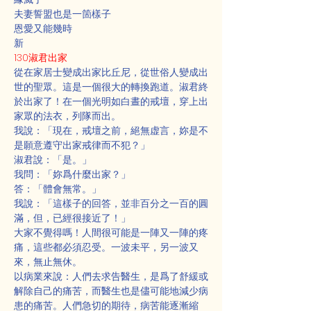
夫妻誓盟也是一箇樣子
恩愛又能幾時
新
130淑君出家
從在家居士變成出家比丘尼，從世俗人變成出
世的聖眾。這是一個很大的轉換跑道。淑君終
於出家了！在一個光明如白晝的戒壇，穿上出
家眾的法衣，列隊而出。
我說：「現在，戒壇之前，絕無虚言，妳是不
是願意遵守出家戒律而不犯？」
淑君說：「是。」
我問：「妳爲什麼出家？」
答：「體會無常。」
我說：「這樣子的回答，並非百分之一百的圓
滿，但，已經很接近了！」
大家不覺得嗎！人間很可能是一陣又一陣的疼
痛，這些都必須忍受。一波未平，另一波又
來，無止無休。
以病業來說：人們去求告醫生，是爲了舒緩或
解除自己的痛苦，而醫生也是儘可能地減少病
患的痛苦。人們急切的期待，病苦能逐漸縮