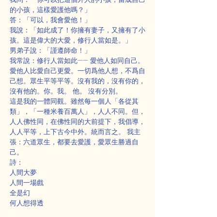
的小孩，這樣愛護他嗎？」
答：「可以，我會愛他！」
我說：「如此成了！你擁有妻子，又擁有了小
孩。這是偉大的大愛，修行人當如是。」
男弟子說：「謹遵師命！」
我常說：修行人當如此—— 愛他人如同自己。
愛他人比愛自己更愛。一切爲他人想，不爲自
己想。眾生平等平等。沒有我的，沒有你的，
沒有他的。你。我。 他。 沒有分別。
這是我的一體同觀。雖然每一個人「各從其
類」，「一種米養百萬人」，人人不同。但，
人人佛性同，在佛性同的大前提下，我倡導，
人人平等，上下古今中外。統而言之。 我主
張：六道眾生，都要去愛護，愛眾生勝過自
己。
詩：
人間大夢
人間一場戲
全是幻
何人想得透