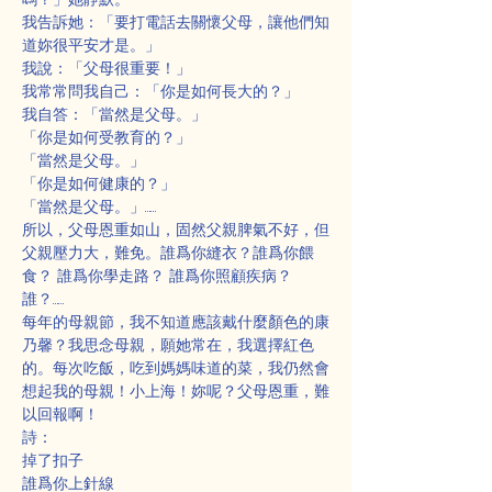
我告訴她：「要打電話去關懷父母，讓他們知
道妳很平安才是。」
我說：「父母很重要！」
我常常問我自己：「你是如何長大的？」
我自答：「當然是父母。」
「你是如何受教育的？」
「當然是父母。」
「你是如何健康的？」
「當然是父母。」……
所以，父母恩重如山，固然父親脾氣不好，但
父親壓力大，難免。誰爲你縫衣？誰爲你餵
食？ 誰爲你學走路？ 誰爲你照顧疾病？ 
誰？…… 
每年的母親節，我不知道應該戴什麼顏色的康
乃馨？我思念母親，願她常在，我選擇紅色
的。每次吃飯，吃到媽媽味道的菜，我仍然會
想起我的母親！小上海！妳呢？父母恩重，難
以回報啊！
詩：
掉了扣子
誰爲你上針線