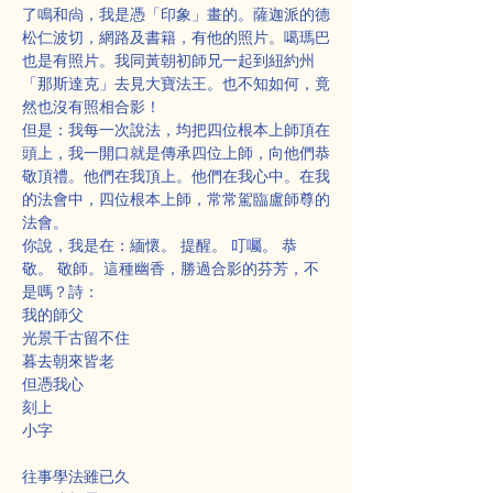
了鳴和尙，我是憑「印象」畫的。薩迦派的德
松仁波切，網路及書籍，有他的照片。噶瑪巴
也是有照片。我同黃朝初師兄一起到紐約州
「那斯達克」去見大寶法王。也不知如何，竟
然也沒有照相合影！
但是：我每一次說法，均把四位根本上師頂在
頭上，我一開口就是傳承四位上師，向他們恭
敬頂禮。他們在我頂上。他們在我心中。在我
的法會中，四位根本上師，常常駕臨盧師尊的
法會。
你說，我是在：緬懷。 提醒。 叮囑。 恭
敬。 敬師。這種幽香，勝過合影的芬芳，不
是嗎？詩：
我的師父
光景千古留不住
暮去朝來皆老
但憑我心
刻上
小字
往事學法雖已久