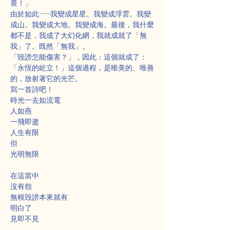
畏！」
由於如此——我變成星星。我變成浮雲。我變
成山。我變成大地。我變成海。最後，我什麼
都不是，我成了大幻化網，我就成就了「無
我」了。既然「無我」。
「毀謗怎能傷害？」，因此：這個就成了：
「永恆的屹立！」這個過程，是唯美的、唯善
的，放射著它的光芒。
寫一首詩吧！
時光一去如流電
人如燕
一飛即逝
人生有限
但
光明無限
在這當中
沒有怨
無根毁謗本來就有
明白了
見即不見