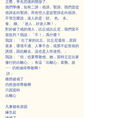
之際，爭先恐後的開放了。
我們學佛，知有二諦：俗諦。聖諦。我們是從
俗諦走向聖諦。而有些人是從聖諦走向俗諦。
不管怎麼說，迷人的是：財。 色。 名。 
食。 睡。「迷人，好迷人啊！」
對於破了戒的僧人，比丘或比丘尼，我們當不
當批判？我說：「不！」爲什麼？
我說： 「出了家的比丘、比丘尼還俗，原因
甚多，環境不適、人事不合，或禁不起世俗的
誘惑，因此離去。這也是人性使然。」
我說：「但，也要尊敬他、她，當時立定出家
修行的出離心。」有這「出離心」甚難。故
—— 仍然値得尊敬啊！
 詩：
雖然破戒了
仍然值得尊敬啊
只因當時
出離心
凡事都有原因
緣生起
緣滅了