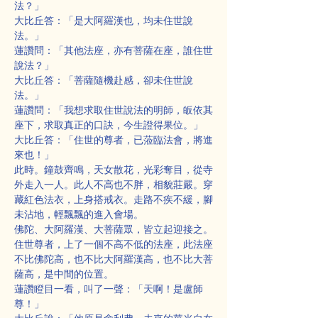
法？」
大比丘答：「是大阿羅漢也，均未住世說
法。」
蓮讚問：「其他法座，亦有菩薩在座，誰住世
說法？」
大比丘答：「菩薩隨機赴感，卻未住世說
法。」
蓮讚問：「我想求取住世說法的明師，皈依其
座下，求取真正的口訣，今生證得果位。」
大比丘答：「住世的尊者，已蒞臨法會，將進
來也！」
此時。鐘鼓齊鳴，天女散花，光彩奪目，從寺
外走入一人。此人不高也不胖，相貌莊嚴。穿
藏紅色法衣，上身搭戒衣。走路不疾不緩，腳
未沾地，輕飄飄的進入會場。
佛陀、大阿羅漢、大菩薩眾，皆立起迎接之。
住世尊者，上了一個不高不低的法座，此法座
不比佛陀高，也不比大阿羅漢高，也不比大菩
薩高，是中間的位置。
蓮讚瞪目一看，叫了一聲：「天啊！是盧師
尊！」