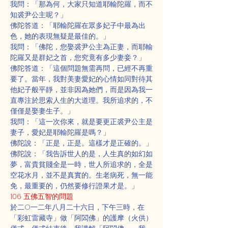
我問：「那為何，大家只知道耶輸陀羅，而不
知裘尹公主呢？」
佛陀答道：「耶輸陀羅在眾多妃子中最為出
色，她的表現無疑是最佳的。」
我問：「佛陀，您娶裘尹公主為正妻，而耶輸
陀羅又是群妃之首，您究竟有多少妻妾？」
佛陀答道：「這個問題無需再問，已經不再重
要了。當年，我對美妻愛妃的心情如同對待其
他妃子般平靜，並非因為她們，而是因為我一
直專注於思索人生的大道理。我所追求的，不
僅僅是娶妻生子。」
我問：「這一次你來，就是要更正裘尹公主是
妻子，愛妃是耶輸陀羅是嗎？」
佛陀說：「正是，正是。這樣才是正確的。」
佛陀說：「我告訴世人的是，人生真的如幻如
夢，富貴貧賤全是一時，世人所追求的，全是
空花水月，並不是真實的。生老病死，無一能
免，最重要的，仍然要修行證果才是。」
106 五佛五智的問題
於二O一二年八月二十六日，下午三時，在
「彩虹雷藏寺」做「阿閦佛」的護摩（火供）