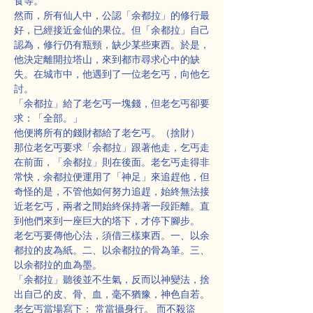
食等。
然而，所有仙人中，公認「余都拉」的修行最
好，已經接近金仙的果位。但「余都拉」自己
認為，修行仍有瓶頸，缺少某些東西。於是，
他決定離開拉塔山，來到都市尋求心中的缺
失。在城市中，他遇到了一位老乞丐，向他乞
討。
「余都拉」給了老乞丐一塊錢，但老乞丐卻要
求：「全部。」
他便將所有的錢財都給了老乞丐。（捨財）
那位老乞丐要求「余都拉」跟著他走，乞丐走
在前面，「余都拉」則在後面。老乞丐走得非
常快，余都拉便運用了「神足」來追趕他，但
奇怪的是，不管他如何努力追趕，始終無法接
近老乞丐，兩者之間始終保持著一段距離。直
到他們來到一座巨大的塔下，才停下腳步。
老乞丐要傳他心法，須借三樣東西。一、以余
都拉的皮為紙。二、以余都拉的骨為筆。三、
以余都拉的血為墨。
「余都拉」聽後並不生氣，反而以神變法，捨
出自己的皮、骨、血，毫不猶豫，神色自若。
老乞丐當場寫下： 常當攝身行。 而不殺盜