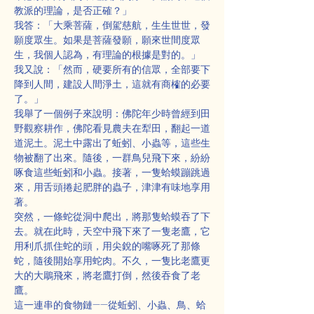
教派的理論，是否正確？」
我答：「大乘菩薩，倒駕慈航，生生世世，發
願度眾生。如果是菩薩發願，願來世間度眾
生，我個人認為，有理論的根據是對的。」
我又說：「然而，硬要所有的信眾，全部要下
降到人間，建設人間淨土，這就有商榷的必要
了。」
我舉了一個例子來說明：佛陀年少時曾經到田
野觀察耕作，佛陀看見農夫在犁田，翻起一道
道泥土。泥土中露出了蚯蚓、小蟲等，這些生
物被翻了出來。隨後，一群鳥兒飛下來，紛紛
啄食這些蚯蚓和小蟲。接著，一隻蛤蟆蹦跳過
來，用舌頭捲起肥胖的蟲子，津津有味地享用
著。
突然，一條蛇從洞中爬出，將那隻蛤蟆吞了下
去。就在此時，天空中飛下來了一隻老鷹，它
用利爪抓住蛇的頭，用尖銳的嘴啄死了那條
蛇，隨後開始享用蛇肉。不久，一隻比老鷹更
大的大鵰飛來，將老鷹打倒，然後吞食了老
鷹。
這一連串的食物鏈——從蚯蚓、小蟲、鳥、蛤