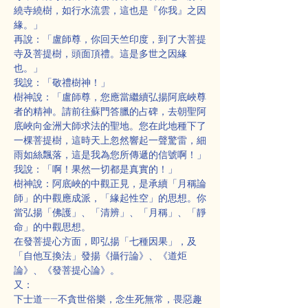
繞寺繞樹，如行水流雲，這也是『你我』之因
緣。」
再說：「盧師尊，你回天竺印度，到了大菩提
寺及菩提樹，頭面頂禮。這是多世之因緣
也。」
我說：「敬禮樹神！」
樹神說：「盧師尊，您應當繼續弘揚阿底峽尊
者的精神。請前往蘇門答臘的占碑，去朝聖阿
底峽向金洲大師求法的聖地。您在此地種下了
一棵菩提樹，這時天上忽然響起一聲驚雷，細
雨如絲飄落，這是我為您所傳遞的信號啊！」
我說：「啊！果然一切都是真實的！」
樹神說：阿底峽的中觀正見，是承續「月稱論
師」的中觀應成派，「緣起性空」的思想。你
當弘揚「佛護」、「清辨」、「月稱」、「靜
命」的中觀思想。
在發菩提心方面，即弘揚「七種因果」，及
「自他互換法」發揚《攝行論》、《道炬
論》、《發菩提心論》。
又：
下士道——不貪世俗樂，念生死無常，畏惡趣