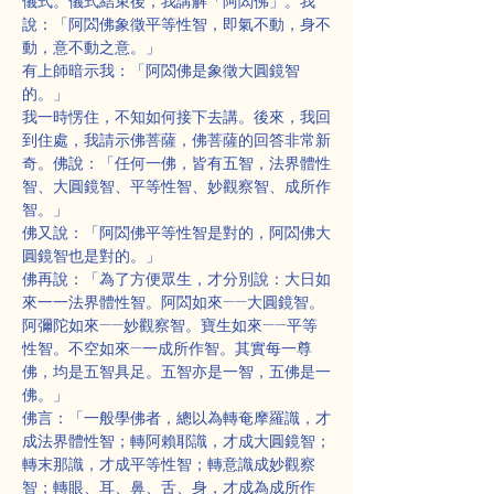
儀式。儀式結束後，我講解「阿閦佛」。我
說：「阿閦佛象徵平等性智，即氣不動，身不
動，意不動之意。」
有上師暗示我：「阿閦佛是象徵大圓鏡智
的。」
我一時愣住，不知如何接下去講。後來，我回
到住處，我請示佛菩薩，佛菩薩的回答非常新
奇。佛說：「任何一佛，皆有五智，法界體性
智、大圓鏡智、平等性智、妙觀察智、成所作
智。」
佛又說：「阿閦佛平等性智是對的，阿閦佛大
圓鏡智也是對的。」
佛再說：「為了方便眾生，才分別說：大日如
來一一法界體性智。阿閦如來——大圓鏡智。
阿彌陀如來——妙觀察智。寶生如來——平等
性智。不空如來—一成所作智。其實每一尊
佛，均是五智具足。五智亦是一智，五佛是一
佛。」
佛言：「一般學佛者，總以為轉奄摩羅識，才
成法界體性智；轉阿賴耶識，才成大圓鏡智；
轉末那識，才成平等性智；轉意識成妙觀察
智；轉眼、耳、鼻、舌、身，才成為成所作