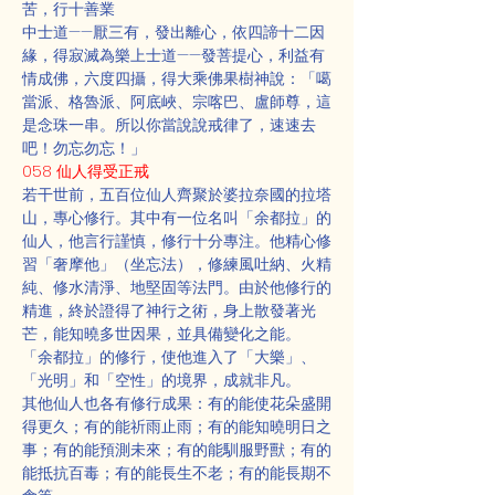
苦，行十善業
中士道——厭三有，發出離心，依四諦十二因
緣，得寂滅為樂上士道——發菩提心，利益有
情成佛，六度四攝，得大乘佛果樹神說：「噶
當派、格魯派、阿底峽、宗喀巴、盧師尊，這
是念珠一串。所以你當說說戒律了，速速去
吧！勿忘勿忘！」
058 仙人得受正戒
若干世前，五百位仙人齊聚於婆拉奈國的拉塔
山，專心修行。其中有一位名叫「余都拉」的
仙人，他言行謹慎，修行十分專注。他精心修
習「奢摩他」（坐忘法），修練風吐納、火精
純、修水清淨、地堅固等法門。由於他修行的
精進，終於證得了神行之術，身上散發著光
芒，能知曉多世因果，並具備變化之能。
「余都拉」的修行，使他進入了「大樂」、
「光明」和「空性」的境界，成就非凡。
其他仙人也各有修行成果：有的能使花朵盛開
得更久；有的能祈雨止雨；有的能知曉明日之
事；有的能預測未來；有的能馴服野獸；有的
能抵抗百毒；有的能長生不老；有的能長期不