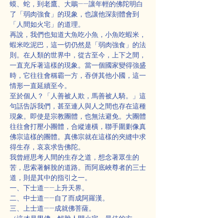
蟆、蛇，到老鷹、大鵰——讓年輕的佛陀明白
了「弱肉強食」的現象，也讓他深刻體會到
「人間如火宅」的道理。
再說，我們也知道大魚吃小魚，小魚吃蝦米，
蝦米吃泥巴，這一切仍然是「弱肉強食」的法
則。在人類的世界中，從古至今，上下之間，
一直充斥著這樣的現象。當一個國家變得強盛
時，它往往會稱霸一方，吞併其他小國，這一
情形一直延續至今。
至於個人？「人善被人欺，馬善被人騎。」這
句話告訴我們，甚至連人與人之間也存在這種
現象。即使是宗教團體，也無法避免。大團體
往往會打壓小團體，合縱連橫，聯手圍剿像真
佛宗這樣的團體。真佛宗就在這樣的夾縫中求
得生存，哀哀求告佛陀。
我曾經思考人間的生存之道，想念著眾生的
苦，思索著解脫的道路。而阿底峽尊者的三士
道，則是其中的指引之一。
一、下士道——上升天界。
二、中士道——自了而成阿羅漢。
三、上士道——成就佛菩薩。