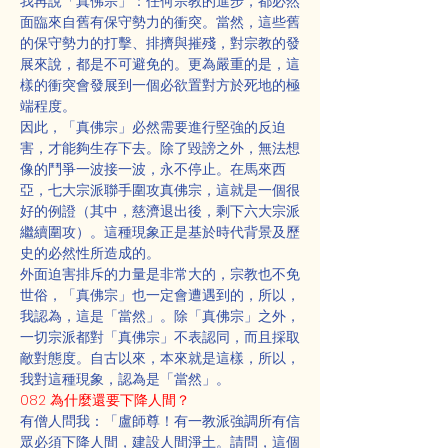
我再說「真佛宗」：任何宗教的進步，都必然
面臨來自舊有保守勢力的衝突。當然，這些舊
的保守勢力的打擊、排擠與摧殘，對宗教的發
展來說，都是不可避免的。更為嚴重的是，這
樣的衝突會發展到一個必欲置對方於死地的極
端程度。
因此，「真佛宗」必然需要進行堅強的反迫
害，才能夠生存下去。除了毀謗之外，無法想
像的鬥爭一波接一波，永不停止。在馬來西
亞，七大宗派聯手圍攻真佛宗，這就是一個很
好的例證（其中，慈濟退出後，剩下六大宗派
繼續圍攻）。這種現象正是基於時代背景及歷
史的必然性所造成的。
外面迫害排斥的力量是非常大的，宗教也不免
世俗，「真佛宗」也一定會遭遇到的，所以，
我認為，這是「當然」。除「真佛宗」之外，
一切宗派都對「真佛宗」不表認同，而且採取
敵對態度。自古以來，本來就是這樣，所以，
我對這種現象，認為是「當然」。
082 為什麼還要下降人間？
有僧人問我：「盧師尊！有一教派強調所有信
眾必須下降人間，建設人間淨土。請問，這個