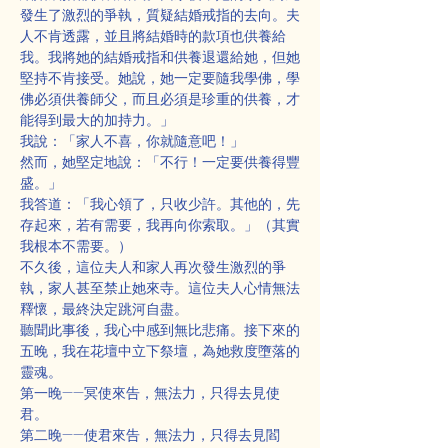
發生了激烈的爭執，質疑結婚戒指的去向。夫
人不肯透露，並且將結婚時的款項也供養給
我。我將她的結婚戒指和供養退還給她，但她
堅持不肯接受。她說，她一定要隨我學佛，學
佛必須供養師父，而且必須是珍重的供養，才
能得到最大的加持力。」
我說：「家人不喜，你就隨意吧！」
然而，她堅定地說：「不行！一定要供養得豐
盛。」
我答道：「我心領了，只收少許。其他的，先
存起來，若有需要，我再向你索取。」（其實
我根本不需要。）
不久後，這位夫人和家人再次發生激烈的爭
執，家人甚至禁止她來寺。這位夫人心情無法
釋懷，最終決定跳河自盡。
聽聞此事後，我心中感到無比悲痛。接下來的
五晚，我在花壇中立下祭壇，為她救度墮落的
靈魂。
第一晚——冥使來告，無法力，只得去見使
君。
第二晚——使君來告，無法力，只得去見閻