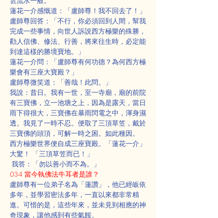
雲流水一般。
蓮花一介感慨道：「盧師尊！我不回去了！」
盧師尊回答：「不行，你必須回到人間，幫我
完成一些事情，向世人訴說西方極樂的殊勝，
勸人信佛、修法、行善，將來往生時，必定能
到達這樣的勝境寶地。」
蓮花一介問：「盧師尊有何功德？為何西方極
樂會有三座大寶殿？」
盧師尊微笑道：「善哉！此問。」
我說：昔日。我有一世，至一寺廟，廟的前院
有三寶佛，立一池塘之上，因為是露天，當日
雨下得很大，三寶佛在暴雨閃電之中，渾身濕
透。我見了一時不忍。便取了三頂草笠，戴於
三寶佛的頭頂，可解一時之困。如此種因。
西方極樂世界便自成三座寶殿。「蓮花一介」
大驚！ 「三頂草笠而已！」
 我答：「勿以善小而不為。」
034 當今執佛法牛耳者是誰？
盧師尊有一位弟子名為「蓮讚」，他已經皈依
多年，並學習密法多年，一直以來都非常精
進。可惜的是，這些年來，並未見到相應的神
奇現象，讓他感到有些氣餒。