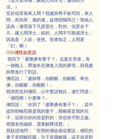
（這才是學佛，解脫人間火宅，最佳的方
法。）
至於信眾再來人間？我盧師尊不敢茍同，來人
間，死的死，傷的傷，徒增煩惱而已！我個人
認為：佛菩薩下凡度眾生，對的。信眾全下
凡，建人間淨土，錯的。人間不可能成淨土，
因為是「人欲」使然。悟者知之，人間是
「幻」啊！
086佛陀如是說
 我寫下「盧勝彥有妻子？」這篇文章後，有
一個晚上，釋迦牟尼佛進入我的夢境，與我盧
師尊進行了對話。
佛陀說：「盧師尊，你醒醒，你醒醒。華光
佛，你醒醒，你醒醒！」
我突然見到佛陀，心中驚訝無比，連忙問道：
「佛陀啊！什麼事？」
佛陀說：「你寫了『盧勝彥有妻子？』，其中
提到耶輸陀羅是我的妻子，羅睺羅是我的兒
子，這部分的內容是對的，但也有不對之處。
裡面有些細節，需要解釋清楚。」
我疑惑地問：「世間的佛徒都這麼說，佛陀的
妻子是耶輸陀羅，兒子是羅睺羅，這不就是對