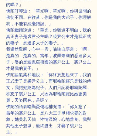
的嗎？」
佛陀叮嚀道：「華光啊，華光啊，你與世間的
佛徒不同。在往昔，你是我的大弟子，你理解
我，不能有絲毫錯誤。」
佛陀繼續說道：「華光，你難道不明白，我的
真正妻子是裘尹公主嗎？裘尹公主才是我正式
的妻子，悉達多太子的妻子。」
我猛然驚醒，心中一震，喃喃自語道：「啊！
是真的，是真的。當年，波羅奈國的悉達多太
子，娶的是迦毘羅衛國的裘尹公主，裘尹公主
才是我的妻子。」
佛陀語氣柔和地說：「你終於想起來了，我的
正式妻子是裘尹公主，而耶輸陀羅只是我的侍
女，我把她納為妃子。人們只記得耶輸陀羅，
卻忘了裘尹公主，只因為耶輸陀羅比她更美
麗，天姿國色，是嗎？」
佛陀的語氣略顯憂傷地補充道：「你又忘了，
當年的裘尹公主，是八大王子爭相求娶的對
象，她美若天仙，性情溫婉，心地善良。我與
其他王子競爭，最終勝出，才娶了裘尹公
主。」