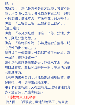
智。」
佛解釋：「這也是方便分別才說轉，其實不用
轉，只要明心見性，佛性自然有這五智，與轉
不轉無關，佛性本具，本來存在，何用轉！」
佛言：「五智是五智，五如來是五如來。」
(這是通門)
佛言：「不分別是體，作業、平等、法性、大
身，則是分別之德。」
佛言：「這總的來說，仍然是無智亦無得，明
心見性的佛才知之。」
我只提了一個問題，佛陀卻回答了如此多。寫
一首詩，來記錄這一切：
蓮生活佛盧勝彥漸漸老去，記憶已半凋，眼前
滿目紅衰草。暮秋的風輕輕一吹，說法的力量
已漸漸無力。
名相中的佛教名詞，只能斷斷續續地回響。提
起掃把，將一切掃進殘陽之中。
弟子們有誰相繼，又有誰能真正理解佛性的真
諦？這首詩，又該寄給誰？
110 赤松德真王的禍害
 僧人問：「我聽說，藏地郎達瑪王，迫害密