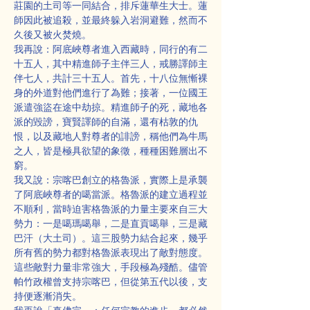
莊園的土司等一同結合，排斥蓮華生大士。蓮
師因此被追殺，並最終躲入岩洞避難，然而不
久後又被火焚燒。
我再說：阿底峽尊者進入西藏時，同行的有二
十五人，其中精進師子主伴三人，戒勝譯師主
伴七人，共計三十五人。首先，十八位無慚裸
身的外道對他們進行了為難；接著，一位國王
派遣強盜在途中劫掠。精進師子的死，藏地各
派的毀謗，寶賢譯師的自滿，還有枯敦的仇
恨，以及藏地人對尊者的誹謗，稱他們為牛馬
之人，皆是極具欲望的象徵，種種困難層出不
窮。
我又說：宗喀巴創立的格魯派，實際上是承襲
了阿底峽尊者的噶當派。格魯派的建立過程並
不順利，當時迫害格魯派的力量主要來自三大
勢力：一是噶瑪噶舉，二是直貢噶舉，三是藏
巴汗（大土司）。這三股勢力結合起來，幾乎
所有舊的勢力都對格魯派表現出了敵對態度。
這些敵對力量非常強大，手段極為殘酷。儘管
帕竹政權曾支持宗喀巴，但從第五代以後，支
持便逐漸消失。