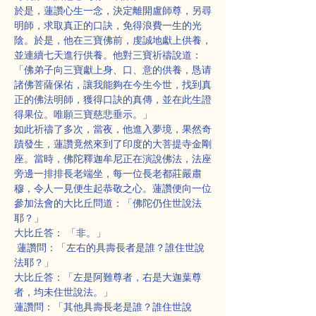
於是，蓮讚心生一念，決定離開盧師尊，另尋
明師，求取真正的口訣，免得浪費一生的光
陰。於是，他在三寶佛前，虔誠地獻上供養，
並連續七天進行供養。他對三寶祈禱說道：
「佛弟子向三寶獻上身、口、意的供養，恳请
諸佛菩薩保佑，讓我能夠在今生今世，找到真
正的佛法明師，獲得口訣的真傳，並在此生證
得果位。唯願三寶慈悲垂示。」
如此祈禱了多次，當夜，他進入夢境，果然奇
蹟發生，蓮讚竟然來到了印度的大菩提寺金剛
座。當時，佛陀釋迦牟尼正在演說佛法，法座
旁邊一排排長老端坐，每一位長老都莊嚴肅
穆，令人一見便生起恭敬之心。蓮讚便向一位
參加法會的大比丘問道：「佛陀仍住世說法
耶？」
大比丘答： 「非。」
 蓮讚問：「左右的具壽長者是誰？誰住世說
法耶？」
大比丘答：「左是阿難尊者，右是大迦葉尊
者，均未住世說法。」
蓮讚問：「其他具壽長老是誰？誰住世說