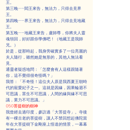
王。
第三晚——閻王來告，無法力，只得去見界
王。
第四晚——界王來告，無法力，只得去見地藏
王。
第五晚——地藏王來告，盧師尊，你將夫人靈
魂領回，好好跟你學佛吧！（地藏王是我師
兄。）
於是，從那時起，我身旁確實多了一位亮麗的
夫人隨行，雖然她是無形的，其他人無法看
見。
通靈者疑惑地問：「怎麼會有人這樣跟隨著
你，這不覺得很奇怪嗎？」
我答：「不奇怪！這位夫人原是我西夏王朝時
代的寵愛妃子之一。這就是因緣，因果輪迴不
可思議，眾生不可思議，人間的緣與緣不可思
議，業力不可思議。」
050菩提樹的樹神
我曾經去過印度，參訪過「大菩提寺」。寺後
有一棵古老的菩提樹，讓人不禁回想起佛陀當
年在大菩提樹下金剛座上悟道的情景，一幕幕