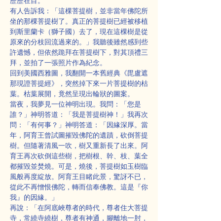
歷歷在目。
有人告訴我：「這棵菩提樹，並非當年佛陀所
坐的那棵菩提樹了。真正的菩提樹已經被移植
到斯里蘭卡（獅子國）去了，現在這棵樹是從
原來的分枝回流過來的。」我聽後雖然感到些
許遺憾，但依然跪拜在菩提樹下，對其頂禮三
拜，並拍了一張照片作為紀念。
回到美國西雅圖，我翻開一本舊經典《毘盧遮
那現證菩提經》，突然掉下來一片菩提樹的枯
葉。枯葉展開，竟然呈現出輪狀的圖案。
當夜，我夢見一位神明出現。我問：「您是
誰？」神明答道：「我是菩提樹神！」我再次
問：「有何事？」神明答道：「因緣深厚。當
年，阿育王曾試圖摧毀佛陀的遺蹟，砍倒菩提
樹。但隨著清風一吹，樹又重新長了出來。阿
育王再次砍倒這些樹，把樹根、幹、枝、葉全
都摧毀並焚燒。可是，燒後，菩提樹如玉樹臨
風般再度綻放。阿育王目睹此景，驚訝不已，
從此不再憎恨佛陀，轉而信奉佛教。這是『你
我』的因緣。」
再說：「在阿底峽尊者的時代，尊者住大菩提
寺，常繞寺繞樹，尊者有神通，腳離地一肘，