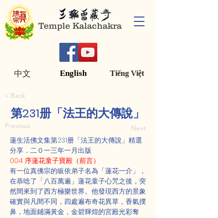
Temple Kalachakra
English
中文
Tiếng Việt
< Back
第231册「法王的大傳說」
Previous
Next
蓮生活佛文集第231册「法王的大傳說」精選
分享．二０一三年一月出版
004 序蓮花童子寶殿（前言）
有一位真佛宗的皈依弟子名為「蓮花一介」，
在恭唸了「八百萬遍」蓮花童子心咒之後，突
然間來到了西方極樂世界。他發現西方的景象
確實與凡間不同，四處遍布奇花異草，香氣撲
鼻，地面鋪滿黃金，金碧輝煌的宮殿光彩奪