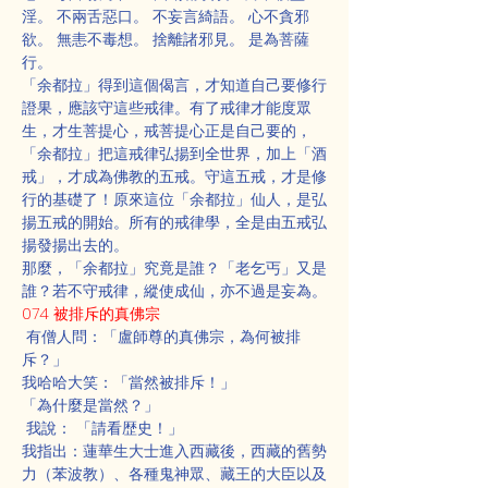
淫。 不兩舌惡口。 不妄言綺語。 心不貪邪
欲。 無恚不毒想。 捨離諸邪見。 是為菩薩
行。
「余都拉」得到這個偈言，才知道自己要修行
證果，應該守這些戒律。有了戒律才能度眾
生，才生菩提心，戒菩提心正是自己要的，
「余都拉」把這戒律弘揚到全世界，加上「酒
戒」，才成為佛教的五戒。守這五戒，才是修
行的基礎了！原來這位「余都拉」仙人，是弘
揚五戒的開始。所有的戒律學，全是由五戒弘
揚發揚出去的。
那麼，「余都拉」究竟是誰？「老乞丐」又是
誰？若不守戒律，縱使成仙，亦不過是妄為。
074 被排斥的真佛宗
 有僧人問：「盧師尊的真佛宗，為何被排
斥？」
我哈哈大笑：「當然被排斥！」
「為什麼是當然？」
 我說： 「請看歴史！」
我指出：蓮華生大士進入西藏後，西藏的舊勢
力（苯波教）、各種鬼神眾、藏王的大臣以及