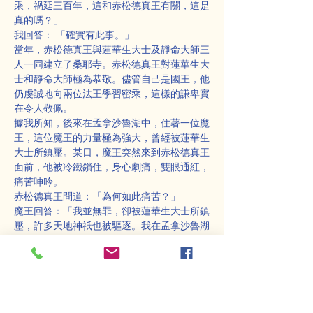
乘，禍延三百年，這和赤松德真王有關，這是
真的嗎？」
我回答： 「確實有此事。」
當年，赤松德真王與蓮華生大士及靜命大師三
人一同建立了桑耶寺。赤松德真王對蓮華生大
士和靜命大師極為恭敬。儘管自己是國王，他
仍虔誠地向兩位法王學習密乘，這樣的謙卑實
在令人敬佩。
據我所知，後來在孟拿沙魯湖中，住著一位魔
王，這位魔王的力量極為強大，曾經被蓮華生
大士所鎮壓。某日，魔王突然來到赤松德真王
面前，他被冷鐵鎖住，身心劇痛，雙眼通紅，
痛苦呻吟。
赤松德真王問道：「為何如此痛苦？」
魔王回答：「我並無罪，卻被蓮華生大士所鎮
壓，許多天地神祇也被驅逐。我在孟拿沙魯湖
也被他制伏，湖水被我的血染紅。請你釋放
我。」
赤松德真王憐憫心生，說道：「我將收留你，
為你誦咒以解救。」
於是，赤松德真王誦咒，魔王被釋放，進入贊