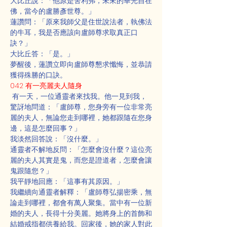
大比丘說：「他原是舍利弗，未來的華光自在
佛，當今的盧勝彥世尊。」
蓮讚問：「原來我師父是住世說法者，執佛法
的牛耳，我是否應該向盧師尊求取真正口
訣？」
大比丘答：「是。」
夢醒後，蓮讚立即向盧師尊懇求懺悔，並恭請
獲得殊勝的口訣。
042 有一亮麗夫人隨身
 有一天，一位通靈者來找我。他一見到我，
驚訝地問道：「盧師尊，您身旁有一位非常亮
麗的夫人，無論您走到哪裡，她都跟隨在您身
邊，這是怎麼回事？」
我淡然回答說：「沒什麼。」
通靈者不解地反問：「怎麼會沒什麼？這位亮
麗的夫人其實是鬼，而您是證道者，怎麼會讓
鬼跟隨您？」
我平靜地回應：「這事有其原因。」
我繼續向通靈者解釋：「盧師尊弘揚密乘，無
論走到哪裡，都會有萬人聚集。當中有一位新
婚的夫人，長得十分美麗。她將身上的首飾和
結婚戒指都供養給我。回家後，她的家人對此