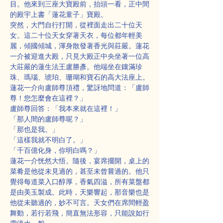
目。他來到三座大寶殿前，抬頭一看，正中間
的殿宇上書「蓮花童子」寶殿。
突然，大門自行打開，從裡面走出二十位天
女。這二十位天女穿著天衣，每位都年輕美
麗，傾國傾城，渾身散發著香光與莊嚴。蓮花
一介被迎進大殿，只見大殿正中央坐著一位高
大莊嚴的蓮生法王盧勝彥。他端坐在鑲滿珍
珠、瑪瑙、琥珀、珊瑚和寶石的高大法座上。
蓮花一介向盧師尊頂禮，驚訝地問道：「盧師
尊！您怎麼會在這裡？」
盧師尊回答：「我本來就在這裡！」
「那人間的盧師尊呢？」
「那也是我。」
「這樣我就不明白了。」
「千百億化身，你明白嗎？」
蓮花一介恍然大悟。隨後，宴席擺開，桌上的
菜肴是他從未見過的，甚至未曾嘗過的。他只
覺得每道菜入口醇厚，香氣四溢，所有菜盤都
是由美玉製成。此時，天樂響起，那音樂也是
他從未聽過的，妙不可言。天女們在席間輕盈
舞動，若行若飛，簡直無法形容，只能說如行