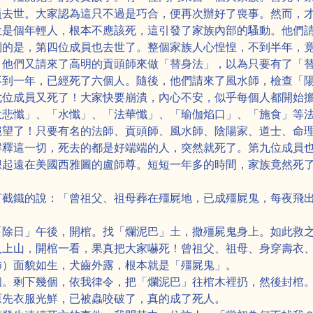
員去世。大家認為這只不過是巧合，便再次辦好了喪事。然而，
位是個年輕人，根本不應該死，這引發了家族內部的騷動。他們
到的是，第四位成員也去世了。整個家族人心惶惶，不到半年，
！他們又請來了高明的貢頭師來做「替身法」，以為只要有了「
不到一年，已經死了六個人。隨後，他們請來了風水師，檢查「
七位成員又死了！大家快要崩潰，內心不安，似乎每個人都開始
大悲懺」、「水懺」、「法華懺」、「瑜伽焰口」、「施食」等
絕望了！只要有名的法師、貢頭師、風水師、陰陽家、道士、命
解釋這一切，死去的都是好端端的人，突然就死了。第九位成員
想起遠在美國西雅圖的盧師尊。短短一年多的時間，家族竟然死
釘截鐵的說：「曾祖父、祖母葬在殭屍地，已成殭屍鬼，每夜飛
「除日」午後，開棺。找「爛泥巴」土，撒殭屍鬼身上。如此救
人上山，開棺一看，果真把大家嚇死！曾祖父、祖母、身穿壽衣
怖）面貌如生，犬齒外露，根本就是「殭屍鬼」。
個。剩下幾個，依我律令，把「爛泥巴」往棺木裡扔，然後封棺
原先衣服光鮮，已被蟲咬破了，真的成了死人。