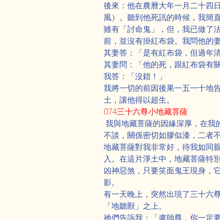
後來：他在農曆大年一月二十四
風）。聽到他死訊的時候，我簡
雖有「討命鬼」，但，我已做了
前，並沒有掛紅布袋。我問他的
其妻答：「是有紅布袋，但過年
其妻問：「他的死，跟紅布袋有
我答：「沒錯！」
我將一切的前因後果一五一十地
土，讓他得以超生。
074三十六尊小地藏菩薩
 我與地藏菩薩的因緣深厚，在我
不談，關係密切如膠似漆，二者
地藏菩薩對我非常好，待我如同
入。在這片淨土中，地藏菩薩特
凶神惡煞，只要笑面鬼王現身，
影。
有一天晚上，突然出現了三十六
「地聽獸」之上。
祂們告訴我：「盧師尊，你一定