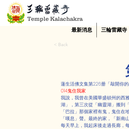
Temple Kalachakra
最新消息
三輪雷藏寺
< Back
蓮生活佛文集第226册「敲開你
014鬼住我家
我說，我曾在美國華盛頓州的西
湖」，第三次從「幽靈湖」搬到
「巴拉」那個家裡有鬼，鬼住在
「嘆息」聲。最終的家，「新南
每天早上，我起床後走過長廊，