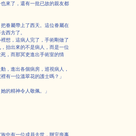
子也來了，還有一批已故的親友都
，把眷屬帶上了西天。這位眷屬在
要去西方了。
心裡想，這病人完了，手術剛做了
亂，抬出來的不是病人，而是一位
致死，而那冥吏進出手術室的情
走動，進出各個病房，巡視病人，
院裡有一位溫翠花的護士嗎？」
，她的精神令人敬佩。」
家族中有一位成員去世，辦完喪事