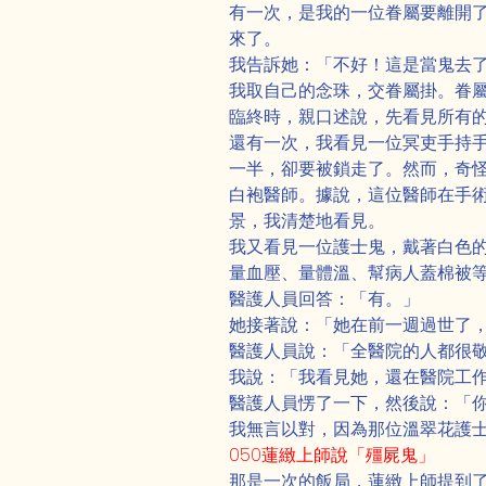
有一次，是我的一位眷屬要離開
來了。
我告訴她：「不好！這是當鬼去
我取自己的念珠，交眷屬掛。眷
臨終時，親口述說，先看見所有
還有一次，我看見一位冥吏手持
一半，卻要被鎖走了。然而，奇
白袍醫師。據說，這位醫師在手
景，我清楚地看見。
我又看見一位護士鬼，戴著白色
量血壓、量體溫、幫病人蓋棉被
醫護人員回答：「有。」
她接著說：「她在前一週過世了
醫護人員說：「全醫院的人都很
我說：「我看見她，還在醫院工
醫護人員愣了一下，然後說：「
我無言以對，因為那位溫翠花護
050蓮緻上師說「殭屍鬼」
那是一次的飯局，蓮緻上師提到