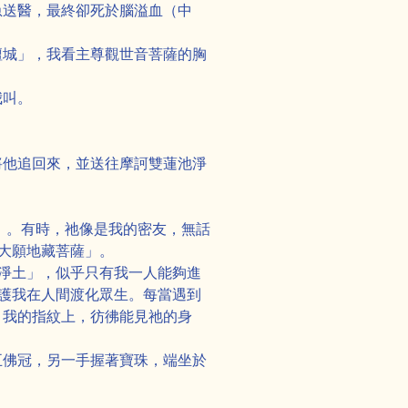
急送醫，最終卻死於腦溢血（中
壇城」，我看主尊觀世音菩薩的胸
我叫。
將他追回來，並送往摩訶雙蓮池淨
」。有時，祂像是我的密友，無話
大願地藏菩薩」。
淨土」，似乎只有我一人能夠進
護我在人間渡化眾生。每當遇到
，我的指紋上，彷彿能見祂的身
五佛冠，另一手握著寶珠，端坐於