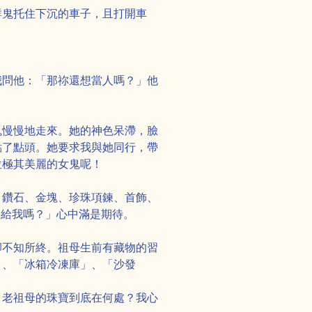
群鬼托住下沉的車子，且打開車
我問他：「那祢還想當人嗎？」他
鬼慢慢地走來。她的神色呆滯，臉
點了點頭。她要求我與她同行，帶
位極其美麗的女鬼呢！
、鑽石、金塊、珍珠項鍊、首飾、
是給我嗎？」心中滿是期待。
Next
卻不知所終。祖母生前有藏物的習
」、「冰箱冷凍庫」、「沙發
，老祖母的珠寶到底在何處？我心