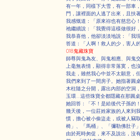
有一年，同樣下大雪，有一部車
門，讓裡面的人逃了出來，且扶
我感慨道：「原來祢也有慈悲心
祂繼續說：「我覺得這樣做很好
我恭喜他，他卻淡淡地說：「我
答道：「人啊！救人的少，害人
018鬼藏珠寶
師尊與鬼為友、與鬼相應、與鬼
上毫無表情，顯得非常落寞，也
我走，雖然我心中並不太願意，
我們來到了一間房子。她指著圓
木柱隨之分開，露出內部的空洞
玉環……這些珠寶全都隱藏在那圓
她回答：「不！是給後代子孫的
Previous
幾天後，一位莊姓家族的人來到
慣，擔心被小偷盜走，或被人竊
椅」、「馬桶」、「彌勒佛肚子」
由於死時匆促，來不及說出，沒