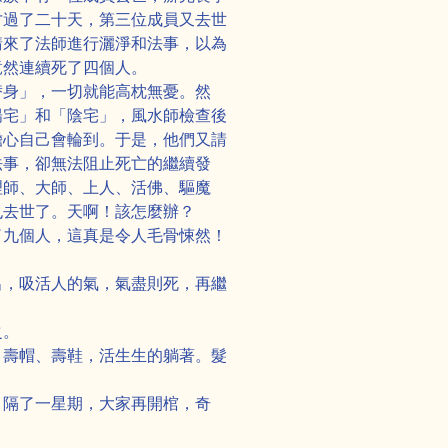
才過了二十天，第三位成員又去世
請來了法師進行灑淨和法事，以為
竟然連續死了四個人。
替身」，一切就能高枕無憂。然
陽宅」和「陰宅」，風水師檢查後
擔心自己會輪到。于是，他們又請
法事，卻無法阻止死亡的繼續發
理師、大師、上人、活佛、驅魔
也去世了。天啊！該怎麼辦？
了九個人，這真是令人毛骨悚然！
出，吸活人的氣，氣盡則死，再繼
之。
、壽帽、壽鞋，活生生的躺著。髮
。隔了一星期，大家再開棺，奇