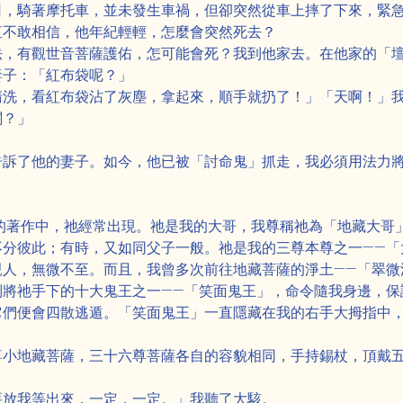
日，騎著摩托車，並未發生車禍，但卻突然從車上摔了下來，緊
直不敢相信，他年紀輕輕，怎麼會突然死去？
法，有觀世音菩薩護佑，怎可能會死？我到他家去。在他家的「
妻子：「紅布袋呢？」
清洗，看紅布袋沾了灰塵，拿起來，順手就扔了！」「天啊！」
關？」
告訴了他的妻子。如今，他已被「討命鬼」抓走，我必須用法力
的著作中，祂經常出現。祂是我的大哥，我尊稱祂為「地藏大哥
不分彼此；有時，又如同父子一般。祂是我的三尊本尊之一——「
親人，無微不至。而且，我曾多次前往地藏菩薩的淨土——「翠微
別將祂手下的十大鬼王之一——「笑面鬼王」，命令隨我身邊，保
它們便會四散逃遁。「笑面鬼王」一直隱藏在我的右手大拇指中
尊小地藏菩薩，三十六尊菩薩各自的容貌相同，手持錫杖，頂戴
要放我等出來，一定，一定。」我聽了大駭。