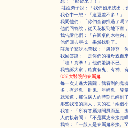
想： 「終於來了！」
 莊姓弟子說：「我們如果找出，
我心中一想：「這還差不多！」
我問他們：「你們全都找過了嗎
他們回答說，從天花板到地下室
我告訴他們：「在圓桌的木柱內
他們回去尋找，果然找到了。
莊弟子驚訝地問我：「盧師尊！
我回答說：「是你們的祖母親自
「哇！真準！」他們驚訝不已。
我告訴大家，確實有鬼、有神、
038大醫院的眷屬鬼
每一次走進大醫院，我看到的鬼
多，有老鬼、壯鬼、年輕鬼、兒
就知道，那位病人的時刻已經到
那些我指的病人，真的在「兩個
我答：「所有眷屬鬼聞風而至，
人們接著問：「不是冥吏來接走
我答：「一般人是眷屬鬼來接。