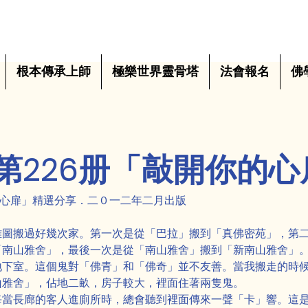
根本傳承上師
極樂世界靈骨塔
法會報名
佛
第226册「敲開你的心
的心扉」精選分享．二０一二年二月出版
雅圖搬過好幾次家。第一次是從「巴拉」搬到「真佛密苑」，第
「南山雅舍」，最後一次是從「南山雅舍」搬到「新南山雅舍」
地下室。這個鬼對「佛青」和「佛奇」並不友善。當我搬走的時
山雅舍」，佔地二畝，房子較大，裡面住著兩隻鬼。
每當長廊的客人進廁所時，總會聽到裡面傳來一聲「卡」響。這