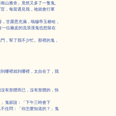
新南山雅舍」竟然又多了一隻鬼。
軍官，每當遇見我，祂就會行軍
母，甘露悉充滿，嗡穆帝玉梭哈，
有一位癩皮的流浪漢鬼也想留在
法門，幫了我不少忙。那裡的鬼，
興到哪裡就到哪裡，太自在了，我
個沒有形體而已，沒有形體的，快
？」鬼卻說：「下午三時會下
忍不住問：「祢怎麼知道的？」鬼