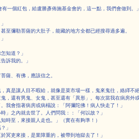
會有一個紅包，給盧勝彥佈施基金會的，這一點，我們會做到。
？」
，甚至彌勒菩薩的大肚子，能藏的地方全都已經搜尋過多遍。
。」
你怎知道？」
來告訴我的。」
有菩薩、有佛，應該信之。
魂，真是讓人目不暇給，就像是菜市場一樣，鬼來鬼往，絡繹不
童鬼，還有男鬼、女鬼，甚至還有「異形」。每次當我在病房外
了。我會指著病房或病榻說：「阿彌陀佛！病人快走了！」
小時」之內就去世了。人們問我：：「何以故？」
鬼知時至，來接親人走也。」（實在有夠準！）
嗎？」
至於冥吏來接，是業障重的，被帶到地獄去了！」