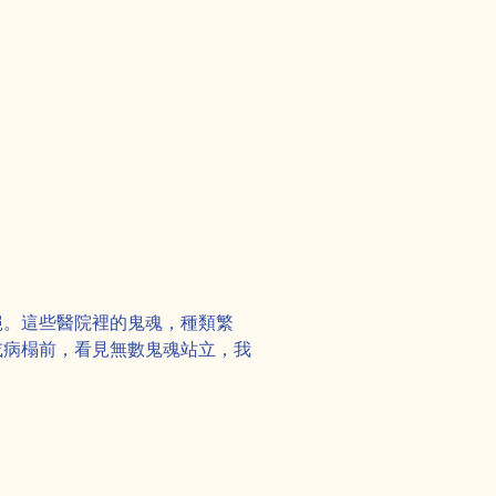
」
絕。這些醫院裡的鬼魂，種類繁
或病榻前，看見無數鬼魂站立，我