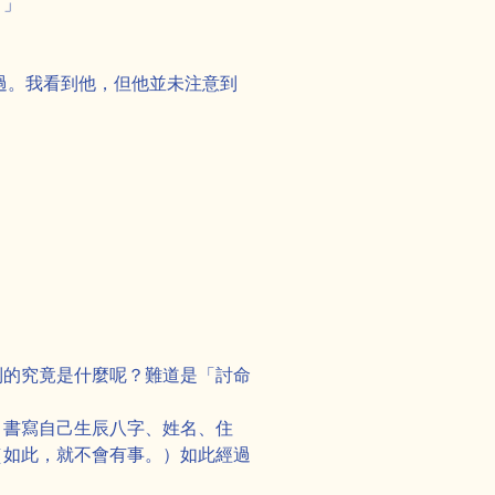
？」
過。我看到他，但他並未注意到
」
到的究竟是什麼呢？難道是「討命
，書寫自己生辰八字、姓名、住
（如此，就不會有事。）如此經過