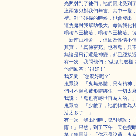
光照射到了祂們，祂們因此受到
這兩隻鬼對我們無害。其中一隻
禮。鞋子碰撞的時候，也會發出
這隻鬼對我幫助很大。每當我化甘
嗡穆帝玉梭哈，嗡穆帝玉梭哈。”
「新南山雅舍」，但因為性情不
其實，「真佛密苑」也有鬼，只
無論是飛行還是神變，都已經接
有一次，我問他們：“做鬼怎麼樣？
他們回答：“很好！”
我又問：“怎麼好呢？”
鬼眾說：「鬼無形體，只有精神
們可不願意被形體綁住，一切太
我說：「鬼也有轉世再為人的。
鬼眾答：「少數了，祂們轉世為
活太多了。」
有一次，我出門時，鬼對我說：
雨！」果然，到了下午，天色變
笑了笑回答：「你不是說過，鬼