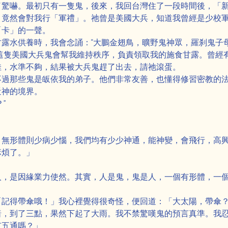
了驚嚇。最初只有一隻鬼，後來，我回台灣住了一段時間後，「
，竟然會對我行「軍禮」。祂曾是美國大兵，知道我曾經是少校
「卡」的一聲。
露水供養時，我會念誦：“大鵬金翅鳥，曠野鬼神眾，羅刹鬼子
這隻美國大兵鬼會幫我維持秩序，負責領取我的施食甘露。曾經
佳，水準不夠，結果被大兵鬼趕了出去，請祂滾蛋。
不過那些鬼是皈依我的弟子。他們非常友善，也懂得修習密教的
近神的境界。
”
，無形體則少病少惱，我們均有少少神通，能神變，會飛行，高
麻煩了。」
」
人，是因緣業力使然。其實，人是鬼，鬼是人，一個有形體，一
「記得帶傘哦！」我心裡覺得很奇怪，便回道：「大太陽，帶傘
暗，到了三點，果然下起了大雨。我不禁驚嘆鬼的預言真準。我
有五通嗎？」