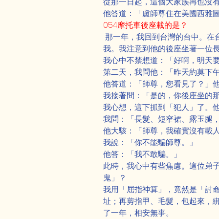
從那一日起，這個大家族再也沒
他答道：「盧師尊住在美國西雅
054摩托車後座載的是？
 那一年，我回到台灣的台中。在
我。我注意到他的後座坐著一位
我心中不禁想道：「好啊，明天
第二天，我問他：「昨天約莫下
他答道：「師尊，您看見了？」
我接著問：「是的，你後座坐的
我心想，這下抓到「犯人」了。
我問：「長髮、短窄裙、露玉腿
他大駭：「師尊，我確實沒有載
我說：「你不能騙師尊。」
他答：「我不敢騙。」
此時，我心中有些焦慮。這位弟
鬼」？
我用「屈指神算」，竟然是「討
址；再剪指甲、毛髮，包起來，
了一年，相安無事。