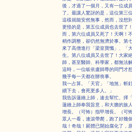
後，才過了一個月，又有一位成
了。最讓人驚訝的是，這位第三
這樣就能安然無事，然而，沒想
更怪的是，第五位成員也去世了
而，第六位成員又死了！天啊！
稍作調整，卻仍然無濟於事。第
來了高僧進行「梁皇寶懺」、「
生。第八位成員又去世了！大家
師，甚至醫師、科學家，都無法
這時，一位皈依盧師尊的同門才
幾乎每一天都在辦喪事。
我一占算。「天官」「地煞」斬
續下去，會死更多人。」
我告訴蓮緻上師，速去幫忙。擇
蓮緻上師奉我旨意，和大膽的族
增長。（可怖）指甲增長。（可
眾人一看，連滾帶爬，跑了好幾
哉！奇哉！屍體已開始腐化了，