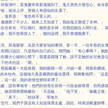
，掉落湖中，眾鬼慶幸有新鬼報到了。鬼王突然大發悲心。命令
著他，游泳上岸，那個人奇蹟似的生還了。
！」鬼答道：「鬼也有不害人的。」
，連續救了不少人。後來上天知道了，我由鬼王變成了水神。」
現在也有光，可以飛行。雖然是水神，但我也能在人間行走。」
的多，我不想再當人了。」聽到這裡，我不禁感慨萬千。
交流、與鬼親密，這是大家皆知的事情。某一天，一位年老的女
沒有開口說話，只是指向自己的心。我問她：「有心事嗎？」她
但在膽大心細的心態下，我還是跟隨了她，說不定她的女兒會是
桌下的木柱說：「開。」
，裡面藏著一大批珠寶。我的眼睛一亮，仔細一看，裡面有鑽戒
桌的木柱內，這個地方真是藏寶的最佳選擇。我興奮地問：「這
！」這一刻，我的表情也變得呆滯了。
我處，說有事相求：他們的祖母生前有一大批金銀珠寶，但死後
取。她習慣將寶物藏在：「天花板」、「地下室」、「板匾之後
、「床下」、「枕頭罩」……等地方。
有交代，我們子孫沒有人知道珠寶去處，因此，特來請教盧師尊