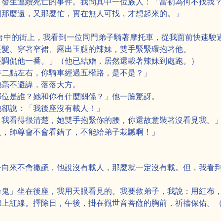
有發生連續死亡的事件。我問其中一位族人：「當初為何不找我
圖那麼遠，又那麼忙，實在無人可找，才想起來的。」
台中的街上，我看到一位同門弟子騎著摩托車，從我面前快速駛
長髮、穿著窄裙、露出玉腿的辣妹，雙手緊緊環抱著他。
要調侃他一番。」（他已結婚，居然還載著辣妹到處跑。）
午二點左右，你騎車經過五權路，是不是？」
他毫不避諱，落落大方。
那位是誰？她和你有什麼關係？」他一臉驚訝。
他卻說：「我後座沒有載人！」
，我看得很清楚，她雙手抱緊你的腰，你還故意裝著沒看見我。
人，師尊會不會看錯了，不能給弟子栽贓啊！」
子向來不會撒謊，他說沒有載人，那麼就一定沒有載。但，我看
命鬼」坐在後座，我用天眼看見的。我要救弟子，我說：用紅布
綁上紅線。擇除日，午後，掛在觀世音菩薩的胸前，祈禱保佑。