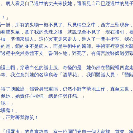
了。病人看見自己過世的丈夫來接她，還看見自己已經過世的兒
了！」
屬一掛，所有的鬼物一概不見了。只見晴空之中，西方三聖現身
的眷屬鬼至，拿了我的念珠之後，就說鬼全不見了，現在接引，
手枷，準備來鎖人。這位冥吏走來走去，進入了一間手術室。我
怪的是，鎖的並不是病人，而是手術中的醫師。手術室裡突然大
術過程中突然身體不支，昏倒在地，猝死了。有傳言說醫師過勞
的護士帽，穿著白色的護士服。奇怪的是，她仍然在醫院裡四處
等等。我注意到她的名牌寫著「溫翠花」。我問醫護人員：「醫
，得了胰臟癌，儘管身患重病，仍然不辭辛勞地工作，直至去世
敬佩她，她責任心極強，總是任勞任怨。」
作呢！」
你騙鬼！」
士，正對著我微笑！
了「殭屍鬼」的真實故事。有一位同門來自一個大家族。首先，