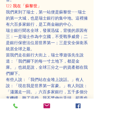
122 我在「蘇黎世」
我們來到了瑞士，第一站便是蘇黎世——瑞士
的第一大城，也是瑞士銀行的集中地。這裡擁
有六百多家銀行，是工商金融的中心。
瑞士銀行聞名全球，發展迅猛，背後的原因有
三：一是瑞士作為中立國，不受戰爭威脅；二
是銀行保密法位居世界第一；三是安全保衛系
統居全球之最。
當我們走在銀行大街上，瑞士導遊張先生說
道：「我們腳下的每一寸土地下，都是金
庫。」也就是說，全球三分之一的資產都在我
們腳下。
有些人說：「我們站在金堆上說話。」有人
說：「現在我是世界第一富豪。」有人則說：
「瀟灑走一回。」六百多家銀行，五千多個分
支機構，聽了這些，我不禁伸出舌頭，卻再也
縮不回來。
陳傳芳曾說過：「錢可以買房子，但未必能買
到完整的家；錢可以買醫院，但未必能買到生
命；錢可以買感情，但未必能買到真情；錢可
以買富有，但未必能買到心靈；錢可以買地