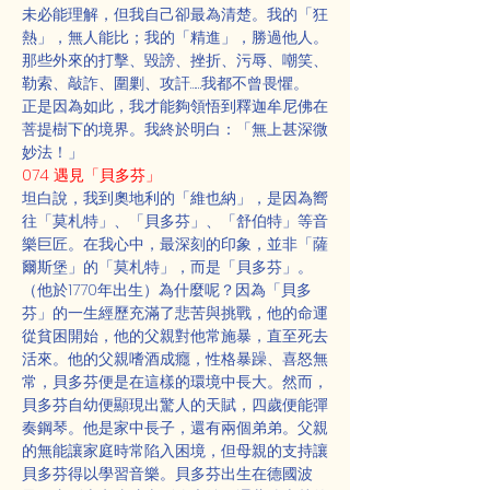
未必能理解，但我自己卻最為清楚。我的「狂
熱」，無人能比；我的「精進」，勝過他人。
那些外來的打擊、毀謗、挫折、污辱、嘲笑、
勒索、敲詐、圍剿、攻訐……我都不曾畏懼。
正是因為如此，我才能夠領悟到釋迦牟尼佛在
菩提樹下的境界。我終於明白：「無上甚深微
妙法！」
074 遇見「貝多芬」
坦白說，我到奧地利的「維也納」，是因為嚮
往「莫札特」、「貝多芬」、「舒伯特」等音
樂巨匠。在我心中，最深刻的印象，並非「薩
爾斯堡」的「莫札特」，而是「貝多芬」。
（他於1770年出生）為什麼呢？因為「貝多
芬」的一生經歷充滿了悲苦與挑戰，他的命運
從貧困開始，他的父親對他常施暴，直至死去
活來。他的父親嗜酒成癮，性格暴躁、喜怒無
常，貝多芬便是在這樣的環境中長大。然而，
貝多芬自幼便顯現出驚人的天賦，四歲便能彈
奏鋼琴。他是家中長子，還有兩個弟弟。父親
的無能讓家庭時常陷入困境，但母親的支持讓
貝多芬得以學習音樂。貝多芬出生在德國波