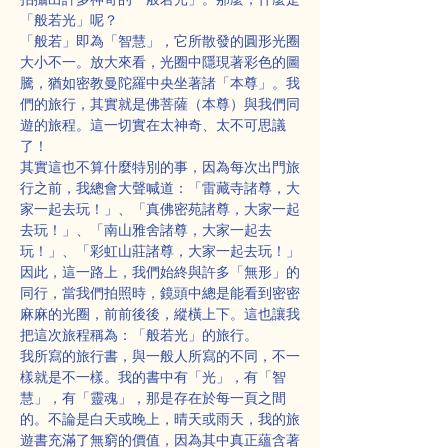
「般若光」呢？
「般若」即為「智慧」，它所散發的圓形光圈
大小不一。放大來看，光圈中隱現著彩色的圖
騰，猶如密教曼陀羅中央坐著諸「本尊」。我
們的旅行，其實就是佛菩薩（本尊）與我們同
遊的旅程。這一切實在太神奇、太不可思議
了！
其實這也不算什麼特別的事，因為每次出門旅
行之前，我總會大聲喊道：「雷藏寺諸尊，大
家一起去玩！」、「真佛密苑諸尊，大家一起
去玩！」、「南山雅舍諸尊，大家一起去
玩！」、「彩虹山莊諸尊，大家一起去玩！」
因此，這一路上，我們始終與許多「無形」的
同行，當我們拍照時，鏡頭中總是能看到密密
麻麻的光圈，前前後後，縱橫上下。這也讓我
把這次旅程稱為：「般若光」的旅行。
我所寫的旅行書，與一般人所寫的不同，不一
樣就是不一樣。我的書中有「光」，有「智
慧」，有「靈魂」，那是存在於每一頁之間
的。不論是白天或晚上，晴天或雨天，我的旅
遊書充滿了無窮的價值，因為其中真正蘊含著