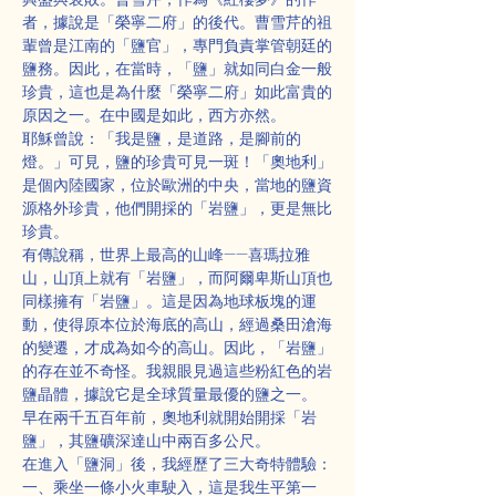
者，據說是「榮寧二府」的後代。曹雪芹的祖
輩曾是江南的「鹽官」，專門負責掌管朝廷的
鹽務。因此，在當時，「鹽」就如同白金一般
珍貴，這也是為什麼「榮寧二府」如此富貴的
原因之一。在中國是如此，西方亦然。
耶穌曾說：「我是鹽，是道路，是腳前的
燈。」可見，鹽的珍貴可見一斑！「奧地利」
是個內陸國家，位於歐洲的中央，當地的鹽資
源格外珍貴，他們開採的「岩鹽」，更是無比
珍貴。
有傳說稱，世界上最高的山峰——喜瑪拉雅
山，山頂上就有「岩鹽」，而阿爾卑斯山頂也
同樣擁有「岩鹽」。這是因為地球板塊的運
動，使得原本位於海底的高山，經過桑田滄海
的變遷，才成為如今的高山。因此，「岩鹽」
的存在並不奇怪。我親眼見過這些粉紅色的岩
鹽晶體，據說它是全球質量最優的鹽之一。
早在兩千五百年前，奧地利就開始開採「岩
鹽」，其鹽礦深達山中兩百多公尺。
在進入「鹽洞」後，我經歷了三大奇特體驗：
一、乘坐一條小火車駛入，這是我生平第一