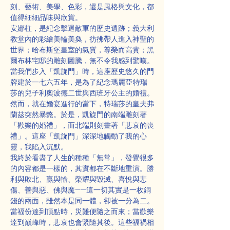
刻、藝術、美學、色彩，還是風格與文化，都
值得細細品味與欣賞。
安娜柱，是紀念擊退敵軍的歷史遺跡；義大利
教堂內的彩繪美輪美奐，彷彿帶人進入神聖的
世界；哈布斯堡皇室的氣質，尊榮而高貴；黑
爾布林宅邸的雕刻圖騰，無不令我感到驚嘆。
當我們步入「凱旋門」時，這座歷史悠久的門
牌建於一七六五年，是為了紀念瑪麗亞·特瑞
莎的兒子利奧波德二世與西班牙公主的婚禮。
然而，就在婚宴進行的當下，特瑞莎的皇夫弗
蘭茲突然暴斃。於是，凱旋門的南端雕刻著
「歡樂的婚禮」，而北端則刻畫著「悲哀的喪
禮」。這座「凱旋門」深深地觸動了我的心
靈，我陷入沉默。
我終於看盡了人生的種種「無常」，發覺很多
的內容都是一樣的，其實都在不斷地重演。勝
利與敗北、贏與輸、榮耀與毀滅、喜悅與悲
傷、善與惡、佛與魔——這一切其實是一枚銅
錢的兩面，雖然本是同一體，卻被一分為二。
當福份達到頂點時，災難便隨之而來；當歡樂
達到巔峰時，悲哀也會緊隨其後。這些福禍相