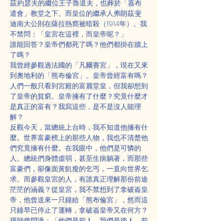
茲·約瑟夫的繼位王子魯道夫，也葬於「嘉布
遣會」教堂之下。而皇位的繼承人弗朗茲·斐
迪南大公則在薩拉熱窩被暗殺（1914年）。我
不禁問：「皇宮在這裡，而皇帝呢？」
誰能回答？皇帝們都死了嗎？他們都掛在牆上
了嗎？
我曾經參觀過法國的「凡爾賽宮」，現在又來
到奧地利的「熊布倫宮」。皇帝曾經富有嗎？
人們一般只看到宮殿的富麗堂皇，但我卻想到
了皇帝的貧窮。皇帝擁有了什麼？究竟什麼才
是真正的富有？我寫這些，是不是沒人能理
解？
反觀今天，當總統上台時，我不知道他擁有什
麼。世界富豪榜上的那些人物，我也不清楚他
們究竟擁有什麼。在我眼中，他們是可憐的
人。總統們身體虛弱，甚至生病躺著，而那些
富豪們，卻像面黃飢瘦的乞丐，一直向世界乞
求。而參觀皇宮的人，有誰真正理解那份前途
茫茫的涵義？從皇宮，我不禁想到了拿破崙皇
帝，他曾送來一只鐘給「熊布倫宮」，然而這
只鐘早已停止了運轉，拿破崙皇帝又在何方？
禪師曾問過：「他們是前人，我們是後人，前