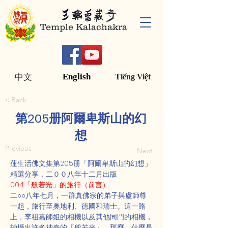
Temple Kalachakra
English
中文
Tiếng Việt
< Back
第205册阿爾卑斯山的幻
想
Previous
Next
蓮生活佛文集第205册「阿爾卑斯山的幻想」
精選分享．二００八年十二月出版
004「般若光」的旅行（前言）
二○○八年七月，一群真佛宗的弟子與盧師尊
一起，旅行至奧地利、德國和瑞士。這一路
上，李祖嘉師姐的相機以及其他同門的相機，
拍攝出許多神奇的「般若光」。那麼，什麼是