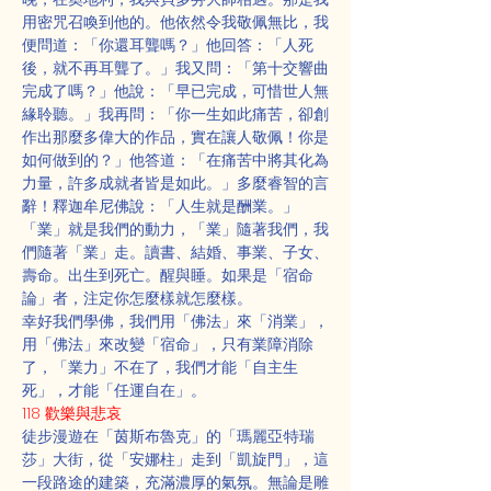
用密咒召喚到他的。他依然令我敬佩無比，我
便問道：「你還耳聾嗎？」他回答：「人死
後，就不再耳聾了。」我又問：「第十交響曲
完成了嗎？」他說：「早已完成，可惜世人無
緣聆聽。」我再問：「你一生如此痛苦，卻創
作出那麼多偉大的作品，實在讓人敬佩！你是
如何做到的？」他答道：「在痛苦中將其化為
力量，許多成就者皆是如此。」多麼睿智的言
辭！釋迦牟尼佛說：「人生就是酬業。」
「業」就是我們的動力，「業」隨著我們，我
們隨著「業」走。讀書、結婚、事業、子女、
壽命。出生到死亡。醒與睡。如果是「宿命
論」者，注定你怎麼樣就怎麼樣。
幸好我們學佛，我們用「佛法」來「消業」，
用「佛法」來改變「宿命」，只有業障消除
了，「業力」不在了，我們才能「自主生
死」，才能「任運自在」。
118 歡樂與悲哀
徒步漫遊在「茵斯布魯克」的「瑪麗亞·特瑞
莎」大街，從「安娜柱」走到「凱旋門」，這
一段路途的建築，充滿濃厚的氣氛。無論是雕