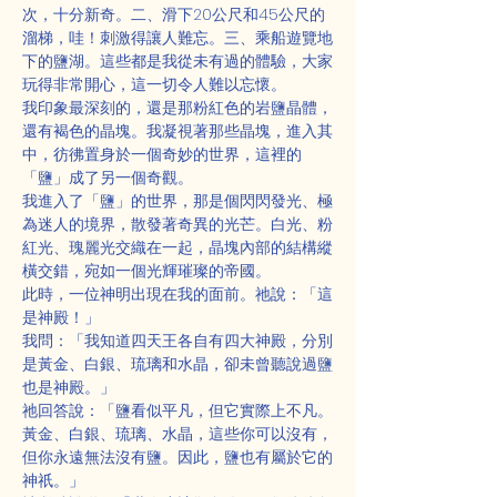
次，十分新奇。二、滑下20公尺和45公尺的
溜梯，哇！刺激得讓人難忘。三、乘船遊覽地
下的鹽湖。這些都是我從未有過的體驗，大家
玩得非常開心，這一切令人難以忘懷。
我印象最深刻的，還是那粉紅色的岩鹽晶體，
還有褐色的晶塊。我凝視著那些晶塊，進入其
中，彷彿置身於一個奇妙的世界，這裡的
「鹽」成了另一個奇觀。
我進入了「鹽」的世界，那是個閃閃發光、極
為迷人的境界，散發著奇異的光芒。白光、粉
紅光、瑰麗光交織在一起，晶塊內部的結構縱
橫交錯，宛如一個光輝璀璨的帝國。
此時，一位神明出現在我的面前。祂說：「這
是神殿！」
我問：「我知道四天王各自有四大神殿，分別
是黃金、白銀、琉璃和水晶，卻未曾聽說過鹽
也是神殿。」
祂回答說：「鹽看似平凡，但它實際上不凡。
黃金、白銀、琉璃、水晶，這些你可以沒有，
但你永遠無法沒有鹽。因此，鹽也有屬於它的
神祇。」