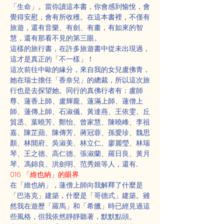
「生命」。當你讀這本書，你會感到愉悅，會
覺得安慰，會有所收穫。在這本書裡，不僅有
旅遊，還有音樂、有劍、有畫，有如來的智
慧，還有那看不見的第三眼。
這樣的旅行書，在許多旅遊書中從未出現過，
這才是真正的「不一樣」！
這次前往中歐的緣分，來自我的女兒盧佛青，
她在瑞士擔任「香奈兒」的總裁，所以這次旅
行也是去探望她。同行的真佛行者有：盧師
尊、蓮香上師、盧輝龐、蓮滿上師、蓮僧上
師、蓮傳上師、石淑儀、黃達燕、王依雯、丘
貿丞、葉曉芳、鄭怡、曾家慧、陳曉峰、李祖
嘉、陳芷蘋、陳傳芳、蔣冠蓉、孫愛珍、魏思
顏、林開府、吳淑美、林立仁、廖麗瑩、林瑞
琴、王之德、高仁德、張淑蘭、羅日良、黃月
琴、馮錦良、洪劍明、范秀姬等人，還有...
016 「維也納」的眼界
在「維也納」，蓮僧上師向我解釋了什麼是
「巴洛克」建築，什麼是「哥德式」建築。雖
然我在遊歷「羅馬」和「希臘」時已經見過這
些風格，但我依然靜靜聽著，默默點頭。