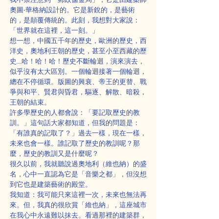
奧圖‧華格納設計的。它是新銳的，是藝術
的，是顛覆傳統的。此刻，我想對大家說：
「世界就在這裡，這一刻。」
想一想，中國五千年的歷史，歐洲的歷史，西
洋史，奧地利王朝的歷史，甚至小至西藏的歷
史……哈！哈！哈！歷史不斷輪迴，演來演去，
似乎沒有太大區別。一個輪迴接著一個輪迴，
總在不停循環。版圖的興衰、帝王的更替、戰
爭與和平、賢君與昏君，驅逐、解散、暗殺，
王朝的結束。
許多學歷史的人都會說：「要記取歷史的教
訓。」這句話大家都知道，但我的問題是：
「有誰真的記取了？」過去一樣，現在一樣，
未來也會一樣。誰記取了歷史的教訓呢？那
麼，歷史的教訓又是什麼呢？
很久以前，我就聽說過奧地利（維也納）的盛
名，心中一直認為它是「音樂之都」，但沒想
到它也是建築藝術的殿堂。
我知道：我可能只來這裡一次，未來也無法再
來。但，我真的很欣賞「維也納」，這座城市
在我心中永遠難以抹去。看過那裡的建築群，