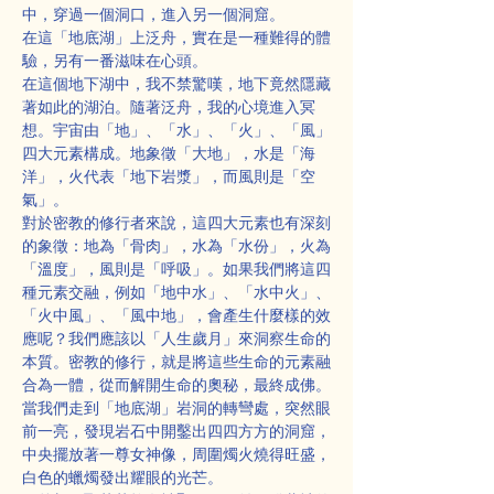
中，穿過一個洞口，進入另一個洞窟。
在這「地底湖」上泛舟，實在是一種難得的體
驗，另有一番滋味在心頭。
在這個地下湖中，我不禁驚嘆，地下竟然隱藏
著如此的湖泊。隨著泛舟，我的心境進入冥
想。宇宙由「地」、「水」、「火」、「風」
四大元素構成。地象徵「大地」，水是「海
洋」，火代表「地下岩漿」，而風則是「空
氣」。
對於密教的修行者來說，這四大元素也有深刻
的象徵：地為「骨肉」，水為「水份」，火為
「溫度」，風則是「呼吸」。如果我們將這四
種元素交融，例如「地中水」、「水中火」、
「火中風」、「風中地」，會產生什麼樣的效
應呢？我們應該以「人生歲月」來洞察生命的
本質。密教的修行，就是將這些生命的元素融
合為一體，從而解開生命的奧秘，最終成佛。
當我們走到「地底湖」岩洞的轉彎處，突然眼
前一亮，發現岩石中開鑿出四四方方的洞窟，
中央擺放著一尊女神像，周圍燭火燒得旺盛，
白色的蠟燭發出耀眼的光芒。