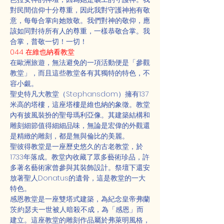
對民間信仰十分尊重，因此我對守護神抱有敬
意，每每合掌向她致敬。我們對神的敬仰，應
該如同對待所有人的尊重，一樣恭敬合掌。我
合掌，普敬一切！一切！
044 在維也納看教堂
在歐洲旅遊，無法避免的一項活動便是「參觀
教堂」，而且這些教堂各有其獨特的特色，不
容小覷。
聖史特凡大教堂（Stephansdom）擁有137
米高的塔樓，這座塔樓是維也納的象徵。教堂
內有披風裝扮的聖母瑪利亞像。其建築結構和
雕刻細節值得細細品味，無論是宏偉的外觀還
是精緻的雕刻，都是無與倫比的美麗。
聖彼得教堂是一座歷史悠久的古老教堂，於
1733年落成。教堂內收藏了眾多藝術珍品，許
多著名藝術家曾參與其裝飾設計。祭壇下還安
放著聖人Donatus的遺骨，這是教堂的一大
特色。
感恩教堂是一座雙塔式建築，為紀念皇帝弗蘭
茨·約瑟夫一世被人暗殺不成，為「感恩」而
建立。這座教堂的雕刻作品屬於弗萊明風格，