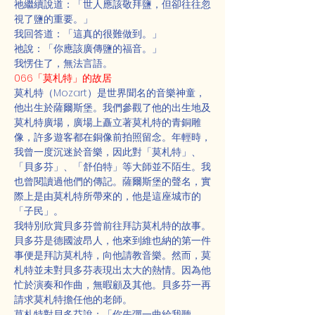
祂繼續說道：「世人應該敬拜鹽，但卻往往忽
視了鹽的重要。」
我回答道：「這真的很難做到。」
祂說：「你應該廣傳鹽的福音。」
我愣住了，無法言語。
066「莫札特」的故居
莫札特（Mozart）是世界聞名的音樂神童，
他出生於薩爾斯堡。我們參觀了他的出生地及
莫札特廣場，廣場上矗立著莫札特的青銅雕
像，許多遊客都在銅像前拍照留念。年輕時，
我曾一度沉迷於音樂，因此對「莫札特」、
「貝多芬」、「舒伯特」等大師並不陌生。我
也曾閱讀過他們的傳記。薩爾斯堡的聲名，實
際上是由莫札特所帶來的，他是這座城市的
「子民」。
我特別欣賞貝多芬曾前往拜訪莫札特的故事。
貝多芬是德國波昂人，他來到維也納的第一件
事便是拜訪莫札特，向他請教音樂。然而，莫
札特並未對貝多芬表現出太大的熱情。因為他
忙於演奏和作曲，無暇顧及其他。貝多芬一再
請求莫札特擔任他的老師。
莫札特對貝多芬說：「你先彈一曲給我聽