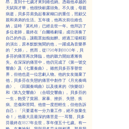
昂，直到十七歲才來到維也納。憑藉他卓越的
天賦與才華，他很快嶄露頭角。不久後，母親
病逝，貝多芬肩負起養家糊口的重任，照顧父
親和弟弟的生活。五年後，他再次前往維也
納，這時「莫札特」已經去世一年。他拜訪了
多位老師，最終在「白爾格劇場」成功演奏了
自己的作品，讓觀眾如痴如醉。經過三場精彩
的演出，原本默默無聞的他，一躍成為音樂界
的「大師」。然而，從1796年到1800年，貝
多芬的痛苦再次降臨，他的聽力開始逐漸喪
失。在深深的痛苦中，他仍完成了《第一號交
響曲》及《七重奏曲》。雖然貝多芬享譽世
界，但他也是一位悲劇人物。他的女友拋棄了
他，貝多芬在失戀的痛苦中創作了《月光奏鳴
曲》、《田園奏鳴曲》以及後來的《快樂頌》
和《第九交響曲》（合唱交響曲）。貝多芬的
一生，飽受了貧困、家暴、挫折、失戀、疾
病、悲傷和苦悶。他曾一度想輕生，但他告訴
自己：「只要還有一分力量工作，絕不放棄生
命！」他最大且最深的痛苦是——耳聾。貝多
芬最終在1827年去世，享年僅五十七歲。有一
晚，在奧地利，我與貝多芬大師相遇。那是我