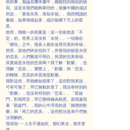
依的事，無論在哪本書中，都能找到相似的描
寫。這並非我們能夠掌控的，就像中國的成語
所說，「塞翁失馬，焉知非福」。我所閱讀的
書籍，如果堆積起來，或許能摘下天上的星
星。
然而，我唯一的答案是：這一切依然是「不
定」的。世界上並沒有「永恆」。一切都在
「變化」之中。很多人都在追尋完美的幸福，
然而，當他們終於找到了，所發現的卻是永恆
的悲哀。人們難道不明白，所謂的完美幸福，
其實就是永恆的悲哀嗎？我了解「歡樂」，也
理解「悲哀」。實際上，「歡樂」與「悲哀」
的轉換，悲哀的本質便是歡樂。
我對這些，早就瞭如指掌了，這些對我來說，
可有可無了，早已無動於衷了，我沒有特別的
「歡樂」，也沒有特別的「悲哀」。「凱旋
門」對我而言，早已變得極為熟悉。當我凝視
著「凱旋門」，我的心中浮現的是「婚禮的歡
樂」與「死亡的悲哀」，這些想法是弟子們無
法理解的。
我深知——人生不過如此，變幻來去，無常更
替。