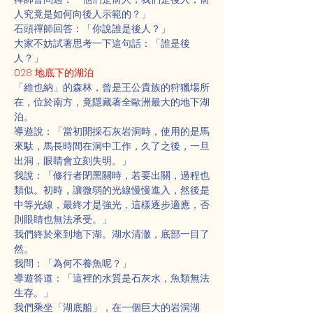
人究竟是如何向後人示範的？」
石頭禪師回答：「你說誰是後人？」
大家不妨試著思考一下這句話：「誰是後
人？」
028 地底下的湖泊
「維也納」的森林，曾是王公貴族的狩獵場所
在，位於南方，竟隱藏著全歐洲最大的地下湖
泊。
導遊說：「當初開採石灰岩洞時，使用的是馬
來馱，馬長時間在洞中工作，久了之後，一旦
出洞，眼睛會立刻失明。」
我說：「修行者閉黑關時，若要出關，過程也
類似。初時，讓微弱的光線慢慢進入，然後是
中等光線，最終才是強光，這樣逐步適應，否
則眼睛也無法承受。」
我們終於來到地下湖。湖水清澈，底部一目了
然。
我問：「為何不養魚呢？」
導遊答道：「這裡的水質是石灰水，魚類無法
生存。」
我們乘坐「湖底船」，在一個巨大的岩洞湖