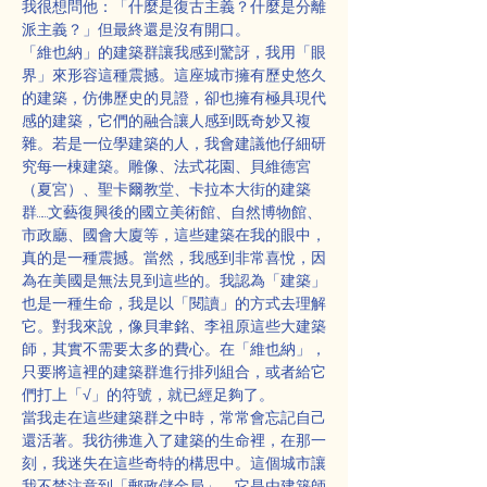
我很想問他：「什麼是復古主義？什麼是分離
派主義？」但最終還是沒有開口。
「維也納」的建築群讓我感到驚訝，我用「眼
界」來形容這種震撼。這座城市擁有歷史悠久
的建築，仿佛歷史的見證，卻也擁有極具現代
感的建築，它們的融合讓人感到既奇妙又複
雜。若是一位學建築的人，我會建議他仔細研
究每一棟建築。雕像、法式花園、貝維德宮
（夏宮）、聖卡爾教堂、卡拉本大街的建築
群……文藝復興後的國立美術館、自然博物館、
市政廳、國會大廈等，這些建築在我的眼中，
真的是一種震撼。當然，我感到非常喜悅，因
為在美國是無法見到這些的。我認為「建築」
也是一種生命，我是以「閱讀」的方式去理解
它。對我來說，像貝聿銘、李祖原這些大建築
師，其實不需要太多的費心。在「維也納」，
只要將這裡的建築群進行排列組合，或者給它
們打上「√」的符號，就已經足夠了。
當我走在這些建築群之中時，常常會忘記自己
還活著。我彷彿進入了建築的生命裡，在那一
刻，我迷失在這些奇特的構思中。這個城市讓
我不禁注意到「郵政儲金局」，它是由建築師