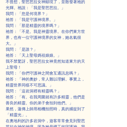
不曾想，聖芭芭拉女神顯現了，並散發著祂的
光輝。祂說：「我是聖芭芭拉。」
我問：「您是何境界？」
祂答：「我是守護神境界。」
我問：「那是精靈的境界嗎？」
祂答：「不是。我是神靈境界。在你們東方世
界，也有一位守護神境界的女神，她名氣很
大。」
我問：「是誰？」
祂答：「天上聖母媽祖娘娘。」
我不禁驚訝，聖芭芭拉女神竟然知道東方的天
上聖母！
我問：「你們守護神之間會互通訊息嗎？」
祂答：「神的奧妙，常人難以理解。事實上，
精靈世界同樣不可思議。」
我問：「這岩洞裡有精靈嗎？」
祂答：「有。在我周圍就有許多精靈，他們是
善良的精靈。你的弟子會拍到他們。」
果然，蓮傳上師用相機拍照時，真的捕捉到了
「精靈光」。
在奧地利的許多岩洞中，遊客常常會見到聖芭
芭拉女神的神壇，因為她是礦工的守護神。我