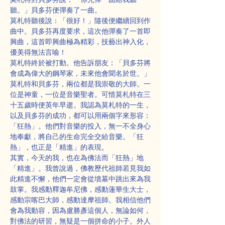
聽。」貝多芬便彈奏了一曲。
莫札特聽後說：「很好！」隨後便繼續回到作
曲中。貝多芬再度要求，這次他彈奏了一首即
興曲，這首即興曲極為精彩，技藝出神入化，
優美得無法言喻！
莫札特終於被打動。他告訴朋友：「貝多芬將
會成為偉大的鋼琴家，未來他會聞名於世。」
莫札特和貝多芬，兩位都是我崇敬的大師。一
位是神童，一位是音樂聖者。可惜莫札特在三
十五歲時便英年早逝。我認為莫札特的一生，
以及貝多芬的成功，都可以用兩個字來形容：
「狂熱」。他們對音樂的投入，無一不全身心
地奉獻，將自己的生命完全交給音樂。「狂
熱」，也正是「精進」的表現。
其實，今天的我，也在為佛法而「狂熱」地
「精進」。我曾說過，佛教歷代祖師若見我如
此精進不懈，他們一定會從墳墓中跳出來為我
鼓掌。我感動釋迦牟尼佛，感動蓮華生大士，
感動宗喀巴大師，感動達摩祖師。我相信他們
會為我動容，因為盧勝彥這個人，無論如何，
對佛法的研習，無疑是一個拼命的小子。外人