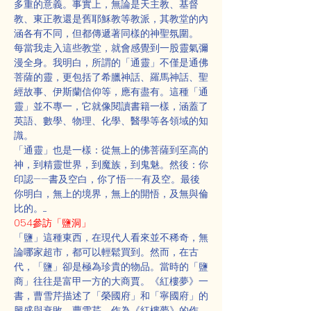
多重的意義。事實上，無論是天主教、基督
教、東正教還是舊耶穌教等教派，其教堂的內
涵各有不同，但都傳遞著同樣的神聖氛圍。
每當我走入這些教堂，就會感覺到一股靈氣彌
漫全身。我明白，所謂的「通靈」不僅是通佛
菩薩的靈，更包括了希臘神話、羅馬神話、聖
經故事、伊斯蘭信仰等，應有盡有。這種「通
靈」並不專一，它就像閱讀書籍一樣，涵蓋了
英語、數學、物理、化學、醫學等各領域的知
識。
「通靈」也是一樣：從無上的佛菩薩到至高的
神，到精靈世界，到魔族，到鬼魅。然後：你
印認——書及空白，你了悟——有及空。最後
你明白，無上的境界，無上的開悟，及無與倫
比的。.....
054參訪「鹽洞」
「鹽」這種東西，在現代人看來並不稀奇，無
論哪家超市，都可以輕鬆買到。然而，在古
代，「鹽」卻是極為珍貴的物品。當時的「鹽
商」往往是富甲一方的大商賈。《紅樓夢》一
書，曹雪芹描述了「榮國府」和「寧國府」的
興盛與衰敗。曹雪芹，作為《紅樓夢》的作