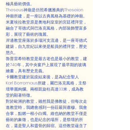
極具藝術價值。
Theseus神廟是仿照希臘雅典的Theseion
神廟所建，是一座以古典風格為基礎的神廟。
米夏埃拉教堂原是奧地利皇室的宮廷禮拜堂，
融合了哥德式與巴洛克風格，內部裝飾豐富多
彩，展現了藝術的瑰麗。
岸邊教堂座落於多瑙河支流邊，是一座哥德式
建築，自九世紀以來便是船員的禮拜堂，歷史
悠久。
魯普雷希特教堂是最古老也是最小的教堂，建
於740年，其中央窗戶上展現了最早期的玻璃
繪畫，具有歷史意義。
卡爾教堂建於鼠疫結束後，是為紀念聖人
Karl Borromaus所建，屬巴洛克風格，主祭
壇華麗絢爛。兩根凱旋柱高達33米，成為教
堂的顯著特徵。
對於歐洲的教堂，雖然我是佛教徒，但每次走
進教堂時，我總會感到一份莊嚴與肅穆。我會
合掌，點燃一根小白燭。維也納的教堂不僅是
藝術的象徵，也是紀念的場所，是祭壇的所
在，還是聖人和靈骨的歸宿。這些教堂蘊含了