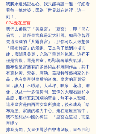
我將永遠銘記在心。我只能再說一遍：仔細看
看每一棟建築，因為「世界就在這裡，這一
刻！」
024走在皇宮
我們去參觀了「美泉宮」（夏宮），即「熊布
倫宮」。這座皇宮真是宏大壯麗。如果你曾經
去過法國的「凡爾賽宮」，那你可以大致想像
「熊布倫宮」的景象。它是為了應酬排場而
建，廣闊且美麗，充滿了華麗的氣派。這裡不
僅是宮殿，還是居室，彰顯著奢華與氣派。
熊布倫皇宮擁有許多藝術品和雕刻作品，其中
有克林姆、梵谷、席勒、蓋斯特等藝術家的作
品，也有皇帝與皇后的肖像。皇宮的富麗堂
皇，讓人目不暇給。大草坪、噴泉、花壇、雕
像，以及一千多個房間、宏偉的大理石廳和水
晶廳，那些五彩斑斕的壁畫，無不令人驚嘆。
這座皇宮是由西西女皇所擴建，後來成為「哈
布斯堡」家族的權力中心。走在這座皇宮中，
我不禁想起中國的禪語：「皇宮在這裡，而皇
帝呢？」
據我所知，女皇伊麗莎白曾遭刺殺，皇帝弗朗