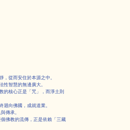
靜，從而安住於本源之中。
法性智慧的無邊廣大。
教的核心正是「咒」，而淨土則
終迴向佛國，成就道業。
託與傳承。
整個佛教的流傳，正是依賴「三藏