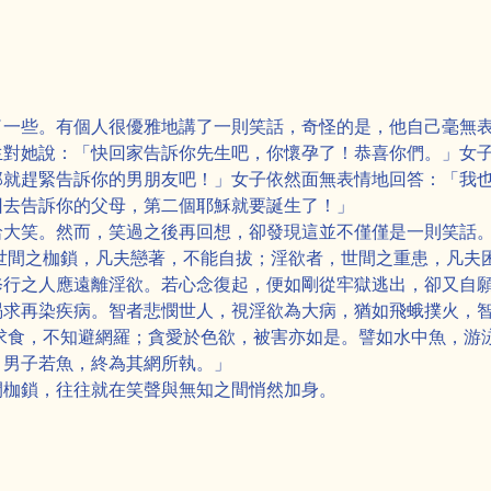
了一些。有個人很優雅地講了一則笑話，奇怪的是，他自己毫無
生對她說：「快回家告訴你先生吧，你懷孕了！恭喜你們。」女
那就趕緊告訴你的男朋友吧！」女子依然面無表情地回答：「我
回去告訴你的父母，第二個耶穌就要誕生了！」
哈大笑。然而，笑過之後再回想，卻發現這並不僅僅是一則笑話
世間之枷鎖，凡夫戀著，不能自拔；淫欲者，世間之重患，凡夫
修行之人應遠離淫欲。若心念復起，便如剛從牢獄逃出，卻又自
渴求再染疾病。智者悲憫世人，視淫欲為大病，猶如飛蛾撲火，
求食，不知避網羅；貪愛於色欲，被害亦如是。譬如水中魚，游
，男子若魚，終為其網所執。」
間枷鎖，往往就在笑聲與無知之間悄然加身。