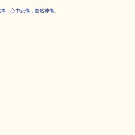
此事，心中悲傷，黯然神傷。