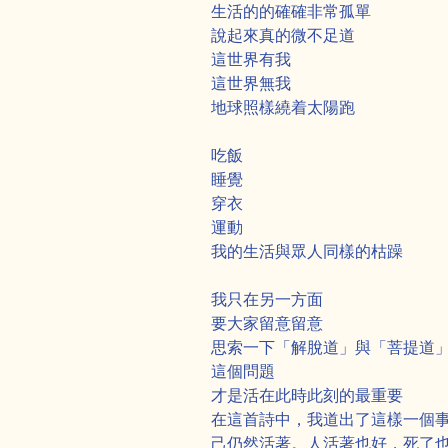
生活的的確確非常孤單
說起來真的微不足道
這世界有我
這世界無我
地球照樣繞着太陽跑
吃飯
睡覺
穿衣
運動
我的生活與眾人同樣的枯躁
我只在另一方面
要大家留意留意
思索一下「解脫道」與「菩提道
這個問題
才是活在此時此刻的最重要
在這首詩中，我道出了這樣一個
己仍然活著。人活著也好，死了