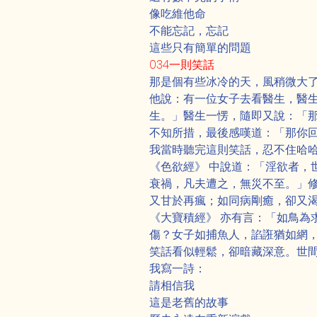
像吃維他命
不能忘記，忘記
這些只有簡單的問題
034一則笑話
那是個有些冰冷的天，風稍微大
他說：有一位女子去看醫生，醫
生。」醫生一愣，隨即又說：「
不知所措，最後感嘆道：「那你
我當時聽完這則笑話，忍不住哈
《色欲經》 中說道：「淫欲者，
衰禍，凡夫遭之，無災不至。」
又甘於再瘋；如同病剛癒，卻又
《大寶積經》 亦有言：「如鳥為
傷？女子如捕魚人，諂誑猶如網
笑話看似輕鬆，卻暗藏深意。世
我寫一詩：
請相信我
這是老舊的故事