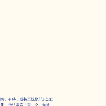
關聯。有時，我甚至恍惚間忘記自
隨形。佛法常言「苦、空、無常、