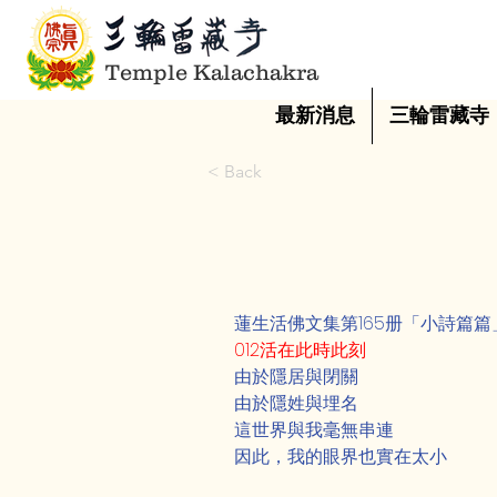
Temple Kalachakra
最新消息
三輪雷藏寺
< Back
蓮生活佛文集第165册「小詩篇
012活在此時此刻
由於隱居與閉關
由於隱姓與埋名
這世界與我毫無串連
因此，我的眼界也實在太小