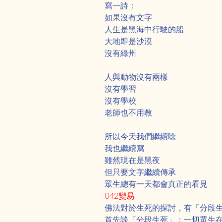
寫一詩：
如果沒有文字
人生是黑海中行駛的船
大地即是沙漠
沒有綠州
人與動物沒有兩樣
沒有學習
沒有學校
老師也不用教
所以今天我們繼續唸
我也繼續寫
雖然現在是黑夜
但只要文字繼續傳承
眾生總有一天都會真正的看見
042變易
佛法對於生死的探討，有「分段
首先談「分段生死」：一切眾生