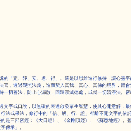
常說的「定、靜、安、慮、得」。這是以思維進行修持，讓心靈平
起法喜，透過觀照法義，進而契入真我、真心、真佛的境界，體會
護持一切善法，防止心漏散，回歸寂滅德處，成就一切清淨法。密
。
透過文字或口說，以無礙的表達啟發眾生智慧，使其心開意解，最
、行法或果法，修行中的「信、解、行、證」都離不開文字的依
憑的是三部密經：《大日經》、《金剛頂經》、《蘇悉地經》。
文字傳承」。