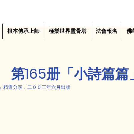
根本傳承上師
極樂世界靈骨塔
法會報名
佛
第165册「小詩篇篇
篇」精選分享．二００三年六月出版