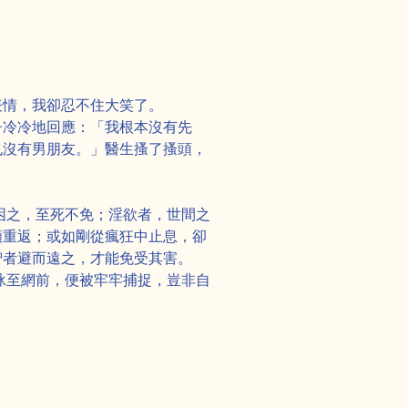
表情，我卻忍不住大笑了。
子冷冷地回應：「我根本沒有先
也沒有男朋友。」醫生搔了搔頭，
。
困之，至死不免；淫欲者，世間之
願重返；或如剛從瘋狂中止息，卻
智者避而遠之，才能免受其害。
泳至網前，便被牢牢捕捉，豈非自