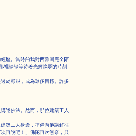
的經歷。當時的我對西雅圖完全陌
那裡靜靜等待著光輝燦爛的時刻
是過於顯眼，成為眾多目標。許多
人講述佛法。然而，那位建築工人
位建築工人身邊，準備向他講解往
下次再說吧！」佛陀再次無奈，只