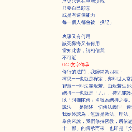
歷史永遠在重新演戲
只要自己願意
或是有這個能力
每一個人都會被「授記」
哀嚎又有何用
該死懺悔又有何用
當知此害，請相信我
不可近
040文字傳承
修行的法門，我歸納為四種：
禪思——也就是禪定，亦即世人
智慧——即法義般若。由般若生
總持——也就是「咒」。持咒能
以「阿彌陀佛」名號為總持之要
說法——是闡述一切佛法義理，
我始終認為，無論是教法、理法
舉例來說，我們修持密教，所依
十二部」的傳承而來，也即是「