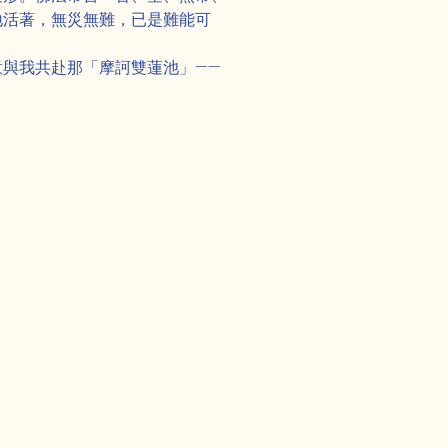
地活著，無災無難，已是難能可
與我共赴那「摩訶雙蓮池」——
Next