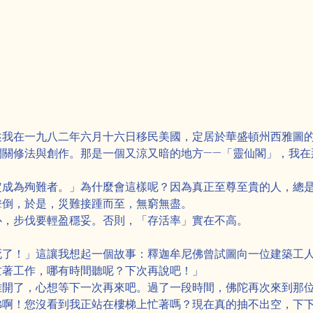
述我在一九八二年六月十六日移民美國，定居於華盛頓州西雅圖
閉關修法與創作。那是一個又涼又暗的地方——「靈仙閣」，我在
定成為殉難者。」為什麼會這樣呢？因為真正至尊至貴的人，總
擊倒，於是，災難接踵而至，無窮無盡。
心，步伐要輕盈穩妥。否則，「存活率」實在不高。
死了！」這讓我想起一個故事：釋迦牟尼佛曾試圖向一位建築工
忙著工作，哪有時間聽呢？下次再說吧！」
離開了，心想等下一次再來吧。過了一段時間，佛陀再次來到那
佛啊！您沒看到我正站在樓梯上忙著嗎？現在真的抽不出空，下