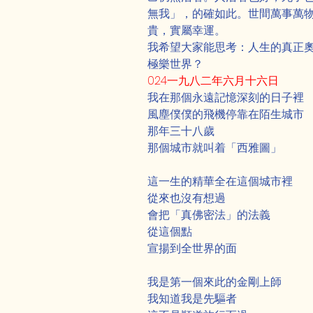
無我」，的確如此。世間萬事萬
貴，實屬幸運。
我希望大家能思考：人生的真正
極樂世界？
024一九八二年六月十六日
我在那個永遠記憶深刻的日子裡
風塵僕僕的飛機停靠在陌生城市
那年三十八歲
那個城市就叫着「西雅圖」
這一生的精華全在這個城市裡
從來也沒有想過
會把「真佛密法」的法義
從這個點
Previous
宣揚到全世界的面
我是第一個來此的金剛上師
我知道我是先驅者