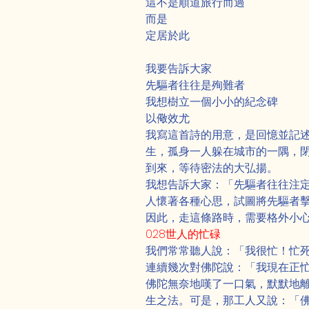
這不是順道旅行而過
而是
定居於此
我要告訴大家
先驅者往往是殉難者
我想樹立一個小小的紀念碑
以儆效尤
我寫這首詩的用意，是回憶並記
生，孤身一人躲在城市的一隅，
到來，等待密法的大弘揚。
我想告訴大家：「先驅者往往注
人懷著各種心思，試圖將先驅者
因此，走這條路時，需要格外小
028世人的忙碌
我們常常聽人說：「我很忙！忙
連續幾次對佛陀說：「我現在正
佛陀無奈地嘆了一口氣，默默地
生之法。可是，那工人又說：「