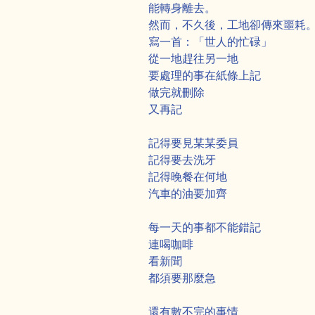
能轉身離去。
然而，不久後，工地卻傳來噩耗
寫一首：「世人的忙碌」
從一地趕往另一地
要處理的事在紙條上記
做完就刪除
又再記
記得要見某某委員
記得要去洗牙
記得晚餐在何地
汽車的油要加齊
每一天的事都不能錯記
連喝咖啡
看新聞
都須要那麼急
還有數不完的事情