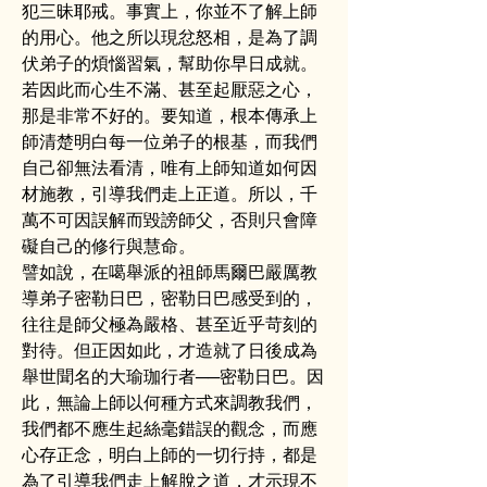
犯三昧耶戒。事實上，你並不了解上師
的用心。他之所以現忿怒相，是為了調
伏弟子的煩惱習氣，幫助你早日成就。
若因此而心生不滿、甚至起厭惡之心，
那是非常不好的。要知道，根本傳承上
師清楚明白每一位弟子的根基，而我們
自己卻無法看清，唯有上師知道如何因
材施教，引導我們走上正道。所以，千
萬不可因誤解而毀謗師父，否則只會障
礙自己的修行與慧命。
譬如說，在噶舉派的祖師馬爾巴嚴厲教
導弟子密勒日巴，密勒日巴感受到的，
往往是師父極為嚴格、甚至近乎苛刻的
對待。但正因如此，才造就了日後成為
舉世聞名的大瑜珈行者──密勒日巴。因
此，無論上師以何種方式來調教我們，
我們都不應生起絲毫錯誤的觀念，而應
心存正念，明白上師的一切行持，都是
為了引導我們走上解脫之道，才示現不