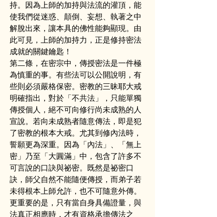
持。因為上師的加持與法流的灌頂，能
使我們從迷惑、顛倒、妄想、執著之中
解脫出來，讓本具的佛性能夠顯現。由
此可見，上師的加持力，正是修持密法
成就的關鍵鑰匙！
第二條，在密宗中，傳授密法是一件極
為慎重的事。有些法可以公開說明，有
些則必須嚴格保密。密教的三昧耶大戒
明確指出，對於「不共法」，只能單獨
傳授個人，絕不可向修行尚未成熟的人
宣說。若向未成熟者隨意傳法，即是犯
了密教的根本大戒。尤其到修內法時，
誓願更為深重。因為「內法」、「無上
密」乃至「大圓滿」中，包含了許多不
可言說的口訣與祕密。既然是祕密口
訣，師父自然不能隨便傳授，而弟子若
未得根本上師允許，也不可隨意外傳。
更重要的是，只有當自身具備證量，與
法真正相應時，才有資格承擔傳法之