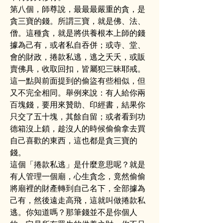
第八個，師尊說，最最最嚴重的貪，是
貪三寶的錢。所謂三寶，就是佛、法、
僧。這種貪，就是將供養根本上師的錢
據為己有，或者私自吞併；或寺、堂、
會的財政，捲款私逃，逃之夭夭，或販
賣佛具，收取回扣，皆屬犯三昧耶戒。
這一點與前面提到的偷盜有些相似，但
又不完全相同。舉例來說：有人給你兩
百塊錢，要用來贊助、印經書，結果你
只交了五十塊，其餘自留；或者看到功
德箱沒上鎖，趁沒人的時候偷偷拿去買
自己喜歡的東西，這也都是貪三寶的
錢。
這個「捲款私逃」是什麼意思呢？就是
有人管理一個廟，心生貪念，竟然偷偷
將廟裡的財產轉到自己名下，全部據為
己有，然後遠走高飛，這就叫做捲款私
逃。你知道嗎？那筆錢並不是你個人