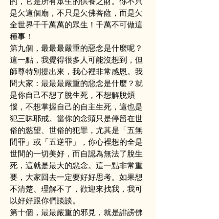
的，它是所有眾生的供養之財。你不只
是欠這個廟，不只是欠佛菩薩，而是欠
全世界千千萬萬的眾生！千萬不可做這
種事！
第九個，最最最嚴重的惡念是什麼呢？
這一點，我覺得很多人可能沒想到，但
師尊特別提出來，我心裡非常感恩。我
問大家：最最最嚴重的惡念是什麼？就
是你自己不想了脫生死，不想解脫煩
惱，不想掌握自己的自主生死，這也是
犯三昧耶戒。當你的念頭只是停留在世
俗的慾望、世俗的犯罪，尤其是「五無
間罪」或「五逆罪」，你心裡想的全是
世間的一切美好，而自認為無法了脫生
死，這就是最大的惡念。這一點非常重
要，大家回去一定要好好思考。如果想
不清楚、理解不了，歡迎來找我，我可
以好好跟你們談談。
第十個，最最嚴重的邪見，就是誹謗佛