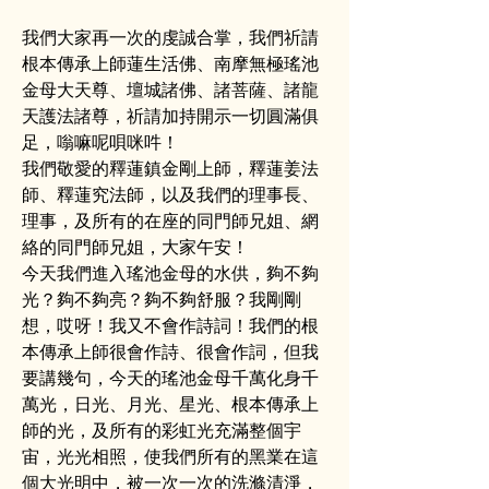
我們大家再一次的虔誠合掌，我們祈請
根本傳承上師蓮生活佛、南摩無極瑤池
金母大天尊、壇城諸佛、諸菩薩、諸龍
天護法諸尊，祈請加持開示一切圓滿俱
足，嗡嘛呢唄咪吽！
我們敬愛的釋蓮鎮金剛上師，釋蓮姜法
師、釋蓮究法師，以及我們的理事長、
理事，及所有的在座的同門師兄姐、網
絡的同門師兄姐，大家午安！
今天我們進入瑤池金母的水供，夠不夠
光？夠不夠亮？夠不夠舒服？我剛剛
想，哎呀！我又不會作詩詞！我們的根
本傳承上師很會作詩、很會作詞，但我
要講幾句，今天的瑤池金母千萬化身千
萬光，日光、月光、星光、根本傳承上
師的光，及所有的彩虹光充滿整個宇
宙，光光相照，使我們所有的黑業在這
個大光明中，被一次一次的洗滌清淨，