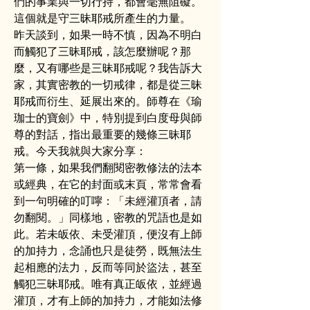
們的事業與一切行持，都會毫無阻礙。
這個就是守三昧耶戒所產生的力量。
昨天談到，如果一時不慎，因為不明白
而觸犯了三昧耶戒，該怎麼辦呢？那
麼，又有哪些是三昧耶戒呢？我告訴大
家，其實密教的一切戒律，都是從三昧
耶戒而衍生、延展出來的。師尊在《瑜
珈士的寶劍》中，特別提到白度母與師
尊的對話，指出最重要的幾條三昧耶
戒。今天我就與大家分享：
第一條，如果我們翻閱密教修法的法本
或經典，在它的封面或末頁，常常會看
到一句明確的叮嚀：「未經灌頂者，請
勿翻閱。」同樣地，密教的咒語也是如
此。若未皈依、未受灌頂，便沒有上師
的加持力，念誦也只是徒勞，既無法生
起相應的法力，反而等同於盜法，甚至
觸犯三昧耶戒。唯有真正皈依，並經過
灌頂，才有上師的加持力，才能如法修