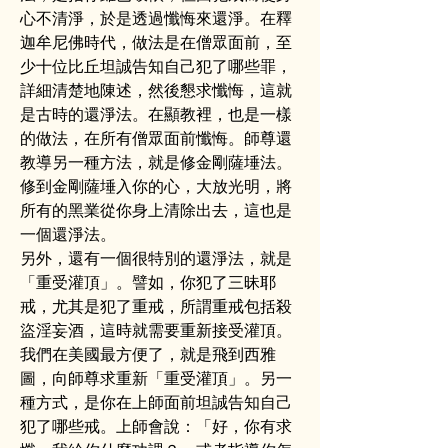
心不清淨，於是透過懺悔來還淨。在釋
迦牟尼佛時代，做法是在僧眾面前，至
少十位比丘坦誠告知自己犯了哪些罪，
詳細清楚地陳述，然後懇求懺悔，這就
是古時的還淨法。在顯教裡，也是一樣
的做法，在所有僧眾面前懺悔。師尊還
教導另一種方法，就是修金剛薩埵法。
修到金剛薩埵入你的心，大放光明，將
所有的黑業從你身上清除出去，這也是
一個還淨法。
另外，還有一個很特別的還淨法，就是
「重受灌頂」。譬如，你犯了三昧耶
戒，尤其是犯了重戒，所謂重戒包括殺
盜淫妄酒，這時就需要重新接受灌頂。
我們在美國最方便了，就是飛到西雅
圖，向師尊求重新「重受灌頂」。另一
種方式，是你在上師面前坦誠告知自己
犯了哪些戒。上師會說：「好，你有求