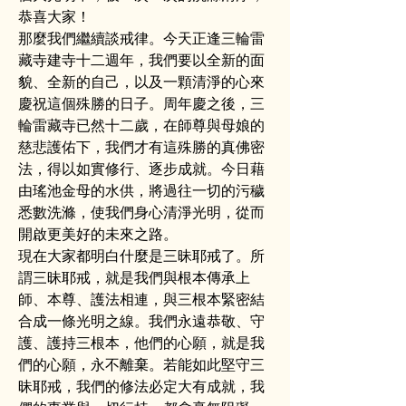
恭喜大家！
那麼我們繼續談戒律。今天正逢三輪雷
藏寺建寺十二週年，我們要以全新的面
貌、全新的自己，以及一顆清淨的心來
慶祝這個殊勝的日子。周年慶之後，三
輪雷藏寺已然十二歲，在師尊與母娘的
慈悲護佑下，我們才有這殊勝的真佛密
法，得以如實修行、逐步成就。今日藉
由瑤池金母的水供，將過往一切的污穢
悉數洗滌，使我們身心清淨光明，從而
開啟更美好的未來之路。
現在大家都明白什麼是三昧耶戒了。所
謂三昧耶戒，就是我們與根本傳承上
師、本尊、護法相連，與三根本緊密結
合成一條光明之線。我們永遠恭敬、守
護、護持三根本，他們的心願，就是我
們的心願，永不離棄。若能如此堅守三
昧耶戒，我們的修法必定大有成就，我