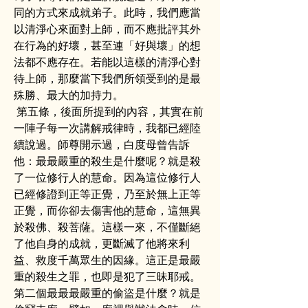
同的方式來成就弟子。此時，我們應當
以清淨心來面對上師，而不應批評其外
在行為的好壞，甚至連「好與壞」的想
法都不應存在。若能以這樣的清淨心對
待上師，那麼當下我們所領受到的是最
殊勝、最大的加持力。
 第五條，後面所提到的內容，其實在前
一陣子每一次講解戒律時，我都已經陸
續說過。師尊開示過，白度母曾告訴
他：最最嚴重的殺生是什麼呢？就是殺
了一位修行人的慧命。因為這位修行人
已經修證到正等正覺，乃至於無上正等
正覺，而你卻去傷害他的慧命，這無異
於殺佛、殺菩薩。這樣一來，不僅斷絕
了他自身的成就，更斷滅了他將來利
益、救度千萬眾生的因緣。這正是最嚴
重的殺生之罪，也即是犯了三昧耶戒。
第二個最最最嚴重的偷盜是什麼？就是