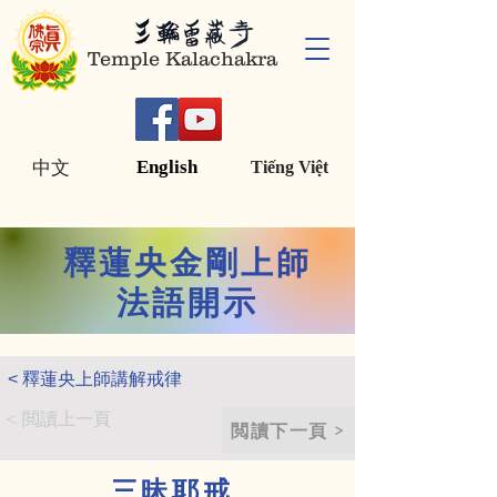
Temple Kalachakra
English
中文
Tiếng Việt
釋蓮央金剛上師
法語開示
< 釋蓮央上師講解戒律
< 閲讀上一頁
閲讀下一頁
三昧耶戒