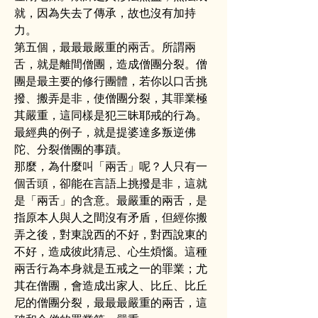
就，因為失去了傳承，故也沒有加持
力。
第五個，最最最嚴重的兩舌。所謂兩
舌，就是離間僧團，造成僧團分裂。僧
團是最主要的修行團體，若你以口舌挑
撥、搬弄是非，使僧團分裂，其罪業極
其嚴重，這同樣是犯三昧耶戒的行為。
最經典的例子，就是提婆達多叛逆佛
陀、分裂僧團的事蹟。
那麼，為什麼叫「兩舌」呢？人只有一
個舌頭，卻能在言語上挑撥是非，這就
是「兩舌」的含意。最嚴重的兩舌，是
指原本人與人之間沒有矛盾，但經你搬
弄之後，對東說西的不好，對西說東的
不好，造成彼此猜忌、心生煩惱。這種
兩舌行為本身就是五戒之一的罪業；尤
其在僧團，會造成出家人、比丘、比丘
尼的僧團分裂，最最最嚴重的兩舌，這