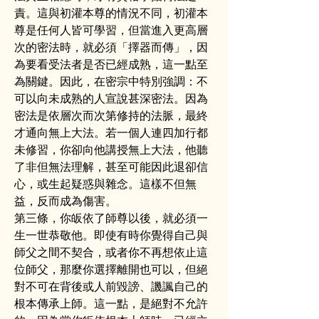
責。這與初灌本尊的情況不同，初灌本
尊是任何人皆可學習，但當進入更高層
次的密法時，就必須「擇器而傳」，因
為要看受法者是否已經成熟，這一點至
為關鍵。因此，在密宗中特別強調：不
可以向未成熟的人宣說甚深密法。因為
密法是依層次而次第修持的法脈，最終
才通向無上大法。若一個人連四加行都
未修習，你卻向他講授無上大法，他聽
了非但無法理解，甚至可能因此退卻信
心，或生起疑惑與雜念。這樣不但無
益，反而成為傷害。
第三條，你皈依了師尊以後，就必須一
生一世恭敬他。即使有時你覺得自己與
師父之間不契合，或者你不再想依止這
位師父，那麼你選擇離開也可以，但絕
對不可在背後或人前毀謗、譏諷自己的
根本傳承上師。這一點，是絕對不允許