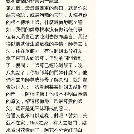
破和合僧的罪業第一嚴重。
第六個，最最最嚴重的惡口，就是你以
惡言惡語，或最污穢的言詞，去侮辱你
的根本傳承上師。什麼叫侮辱呢？譬
如，我們的師尊根本沒有做錯任何事，
但有人憑自己的臆測去散布謠言。我記
得以前就發生過這樣的事情：師尊去弘
法，住在旅館裡。有位師姐出於好意，
拿了東西去給師尊，但別的同門看到
了，便問：「師尊已經吃過飯了，晚上
八九點了，你敲師尊的門幹什麼？」他
們不去向師尊或師母了解真相，就到處
告訴別人：「我看到某某師姐去敲師尊
的門！」阿彌陀佛！他根本不明白事情
的原委，卻這樣侮辱自己最尊貴的師
父。這正是犯三昧耶戒的惡口。
普通人也不可以這樣，對吧？譬如，美
亞不在家，Nick在家，有人去敲門，結
果被阿花看到了，阿花不分青紅皂白，