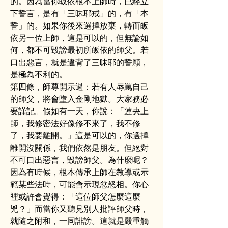
的。因為當你皈依根本上師時，已經立
下誓言，是有「三昧耶戒」的，有「本
誓」的。如果你後來選擇放棄，轉而皈
依另一位上師，這是可以的，但無論如
何，都不可毀謗最初所皈依的師父。若
口出惡言，就是違背了三昧耶的誓願，
是極為不利的。
第四條，師尊開示過：若有人辱罵自己
的師父，將會墮入金剛地獄。大家務必
要謹記。假如有一天，你說：「蓮央上
師，我修密法好像修不來了，我不修
了，我要離開。」這是可以的，你選擇
離開沒關係，我們依然是朋友。但絕對
不可口出惡言，毀謗師父。為什麼呢？
因為有時候，根本傳承上師在教導或示
範某些法時，可能會示現忿怒相。你心
裡或許會覺得：「這位師父怎麼這麼
兇？」而當你又聽見別人批評師父時，
就隨之附和，一同誹謗。這就是嚴重觸