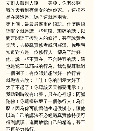
立刻去跟別人說：「美亞，你老公啊！
我昨天看到有個女的進你家。」這樣不
是在製造是非嗎？這就是兩舌。
第七個，最最最嚴重的綺語。什麼叫綺
語呢？就是講一些無聊、瑣碎的話，以
閒言閒語干擾別人的修行，甚至說黃色
笑話，去擾亂實修者或阿羅漢。你明明
知道對方是一位修行人，卻為了討好
他，說一些不實在、不合時宜的話，這
也是犯三昧耶戒的行為。我曾親耳聽過
一個例子：有位師姐想討好一位行者，
就跑過去說：「哇！你的開示太好了！
太了不起了！你應該天天都要開示！」
我聽到時沒有出聲，只在心裡想：阿彌
陀佛！你這樣破壞了一個修行人！為什
麼？因為你可能讓他生起傲慢心，讓他
以為自己的講法不必經過真實修持便可
得到讚嘆，進而放鬆自己的精進，甚至
不再努力修行。