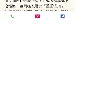
懺，我給你什麼功課？」或者指導你怎
麼懺悔，這同樣也屬於「重受灌頂」。
如果你犯的是三昧耶戒，我建議大家最
好向師尊求「重受灌頂」。
當然，有些人會說：「我沒辦法飛去，
美國太遠，或者家庭因素、各種原因不
方便。」這時師尊也有開示，如果你身
處沒有根本傳承上師的地方，可以自行
修法拜懺，求懺悔，直到全身黑業清
除，恢復清淨之身，也可以稱作「重受
灌頂」。但要注意，這種自行重受灌
頂，只能在無法親自接受師尊重受灌頂
的情況下才可採用。
所以，三昧耶戒跟隨我們一輩子。三昧
耶戒是解脫的根本，是加持的根本，是
成就的根本，也是事業的根本。在《金
剛續》中有一句話特別指出：「今生能
成就開悟的根本因，都是靠著你守護了
三昧耶戒。」由此可見，我們一定要用