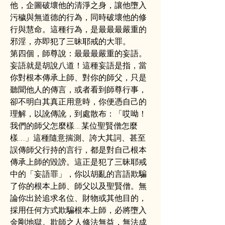
他，企圖破壞他的清淨之身，讓他墮入
污穢與無道德的行為，同時破壞他的修
行與慧命。這種行為，是最最最嚴重的
邪淫，亦即犯了三昧耶戒的大罪。
第四個，師尊說：最最最嚴重的妄語。
妄語就是胡說八道！這種妄語是指，當
你對根本傳承上師、對你的師父，只是
聽聞他人的傳言，或者看到師尊行事，
卻不明白其真正用意時，你便憑自己的
理解，以訛傳訛，到處散布：「哎呦！
我們的師父怎麼樣……某位聖賢僧怎麼
樣……」這種隨意揣測、誇大其詞、甚至
誤傳師父行持的言行，都是對自己根本
傳承上師的毀謗。這正是犯了三昧耶戒
中的「妄語罪」，你以胡亂的言語欺騙
了你的根本上師、師父以及聖賢僧。無
論你出於追求名位、財物或其他目的，
採用任何方式欺騙根本上師，必將墮入
金剛地獄。欺師之人修法無益，無法成