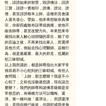
性，誹謗如來的智慧，毀謗佛法，誹謗
三寶，誹謗一實相印，謗佛、謗法、謗
僧，甚至誹謗根本上師。這種邪見會讓
人退失道心。譬如，他本來想皈依真佛
宗，你卻四處散布誤導或挑撥，使他不
皈依師尊，甚至改變方向。本來想來寺
廟找出家人解心頭煩惱的眾生，聽了你
的言論之後，不再來找出家人，而選擇
其他方式，例如去找心理醫師。這種行
為，就是最嚴重、最大的邪見，也屬於
犯三昧耶戒。
以上我所講的，都是師尊指出大家平常
很容易不小心犯到的三昧耶戒。有些人
會問我：「上師，那怎麼辦？我是不小
心犯了，之前也沒聽過您講，現在該怎
麼辦？」我們的師尊和諸佛菩薩都是非
常慈悲的，有兩種方法可以懺悔、還
淨。第一種叫做「還淨法」。所謂還淨
法，是指你雖已皈依，但因犯戒而使身