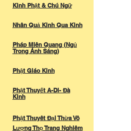
Kinh Phật & Chú Ngữ
Nhân Quả Kinh Qua Kinh
Pháp Miên Quang (Ngủ
Trong Ánh Sáng)
Phật Giáo Kinh
Phật Thuyết A-Di- Đà
Kinh
Phật Thuyêt Đại Thừa Vô
Lượng Thọ Trang Nghiêm