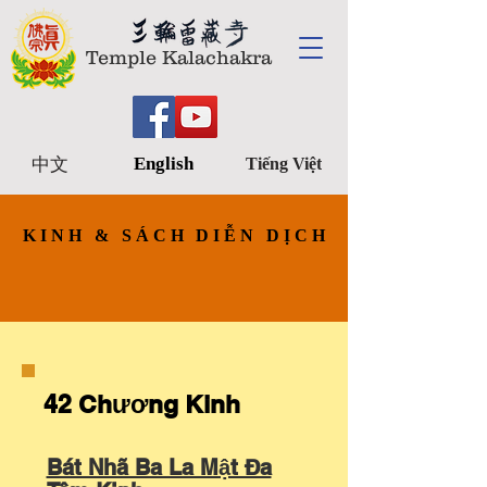
Temple Kalachakra
English
中文
Tiếng Việt
KINH & SÁCH DIỄN DỊCH
KINH & SÁCH DIỄN DỊCH
42 Chương Kinh
Bát Nhã Ba La Mật Đa