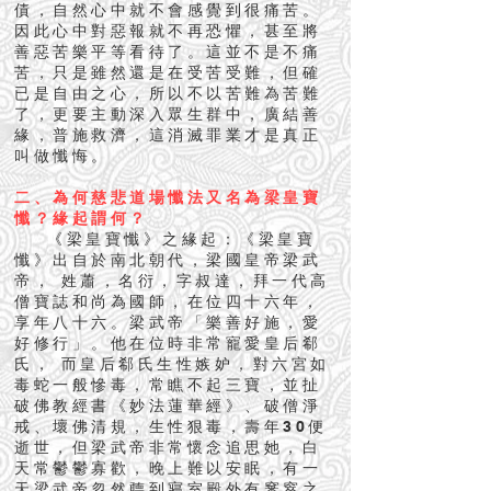
債，自然心中就不會感覺到很痛苦。
因此心中對惡報就不再恐懼，甚至將
善惡苦樂平等看待了。這並不是不痛
苦，只是雖然還是在受苦受難，但確
已是自由之心，所以不以苦難為苦難
了，更要主動深入眾生群中，廣結善
緣，普施救濟，這消滅罪業才是真正
叫做懺悔。
二、為何慈悲道場懺法又名為梁皇寶
懺？緣起謂何？
《梁皇寶懺》之緣起：《梁皇寶
懺》出自於南北朝代，梁國皇帝梁武
帝， 姓蕭，名衍，字叔達，拜一代高
僧寶誌和尚為國師，在位四十六年，
享年八十六。梁武帝「樂善好施，愛
好修行」。他在位時非常寵愛皇后郗
氏， 而皇后郗氏生性嫉妒，對六宮如
毒蛇一般慘毒，常瞧不起三寶，並扯
破佛教經書《妙法蓮華經》、破僧淨
戒、壞佛清規，生性狠毒，壽年30便
逝世，但梁武帝非常懷念追思她，白
天常鬱鬱寡歡，晚上難以安眠，有一
天梁武帝忽然聼到寢室殿外有窸窣之