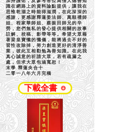
加持護佑，及參考各位高僧大德善知
識在網路上的資料論點提供，讓我在
思惟乾涸之時能得滋潤，在此深深的
感謝，更感謝釋蓮姜法師、萬順禮師
姐、程家華師姐、蔡振田師兄的辛
勞，您們無私的發心提供相關的故事
註解、校稿、影帶等等。希望大眾藉
著梁皇寶懺的懺儀，能將過去不好的
習性改除掉，努力創造更好的清淨善
業，彼此互相勸勉為善知識。在此我
真心誠意的祈請大眾，若有疏漏之
處，但求大眾包涵寬恕！
末學 釋蓮央合十
二零一八年六月完穚
下載全書