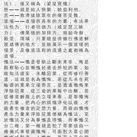
法》。後又稱為《梁皇寶懺》
慈——就是給人快樂，饒益利他。
悲——救濟拔除眾生的痛苦災難。
道場——道場所具有的力量，有法界
法性力、行者功德力（戒定慧三昧
力）、佛果德的加持力。就如寺廟、
殿堂、壇城，只要能提供修行佛道解
脫成佛的地方，並能展示一個道場的
場景，及修道流程的流通之處都稱為
道場。
懺法——懺是發願止斷未來非，悔是
觀察恥心並慚愧於過去所犯的業，如
能知法虛妄，永離惡業，從而修行善
道，這就是名為懺悔。若從凡夫生死
輪迴的業果立場而言，是透過懺悔來
淨除惡業，從三途的果報中出離。若
從修道解脫上的立場來看，是靠懺悔
的力量，把內心的煩惱淨化以後，才
能產生修道的定慧力量。而藉由懺悔
產生力量來淨除惡業便稱為懺法。至
於懺法又分為事懺及理懺。而事懺又
分二種，第一種就是犯了罪業借由一
種儀式來發露懺悔，可面對大眾公開