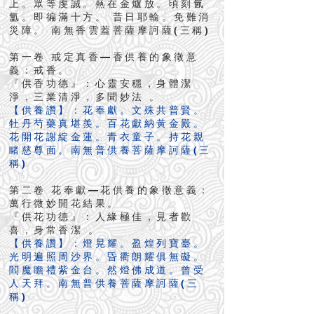
上。眾等虔誠。爇在金爐放。頃刻氤
氳。即徧滿十方。 昔日耶輸。免難消
災障。 南無香雲蓋菩薩摩訶薩(三稱)
第一卷 戒定真香—香供養的象徵意
義：戒香。
『供香功德』：心靈安穩，身體潔
淨，三業清淨，多聞妙法 。
【供養讚】：花奉獻。文殊共普賢。
牡丹芍藥真堪羨。百花獻納黃金殿。
花開花謝綻金蓮。青衣童子。持花親
睹慈尊面。南無普供養菩薩摩訶薩(三
稱)
第二卷 花奉獻—花供養的象徵意義：
萬行微妙開花結果。
『供花功德』：人緣極佳，見者歡
喜，身常香潔 。
【供養讚】：燈晃耀。盈煌列寶臺。
光明遍照周沙界。昏衢朗耀俱無礙。
閻魔瞻禮紫金台。然燈佛成道。曾受
人天拜。南無普供養菩薩摩訶薩(三
稱)