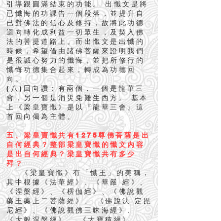
引導跟圓滿結束的功能。 出懺文是將
已懺悔的功課告一個段落，並提升自
已對佛法的信心及修持，故將此功德
迴向轉化成利益一切眾生，及契入佛
法的菩提道路上。而出懺文是出懺的
時候，希望借由諸佛菩薩來證明我們
是很誠心努力的懺悔，並把所修行的
懺悔功德集合起來，轉成為功德回
向。
(八)回向讚：有兩個，一個是龍華三
會，另一個是消災免難生西方。 基本
上《梁皇寶懺》是以『龍華三會』這
首回向偈為主體。
五、梁皇寶懺共有1275尊佛菩薩是出
自何經典？整部梁皇寶懺的懺文內容
是出自何經典？梁皇寶懺共有多少
拜？
《梁皇寶懺》有「懺王」的美稱，
其中根據《法華經》、《華嚴 經》、
《涅槃經》、《楞伽經》、《佛說觀
藥王藥上二菩薩經》、 《佛說決 定毘
尼經》、《佛說觀佛三昧海經》、
《大般涅槃經》 、《大寶積經》、