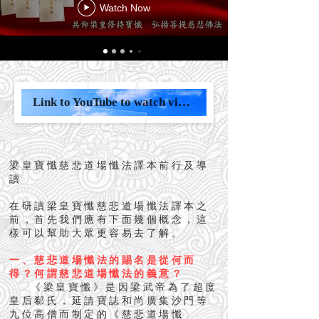
Watch Now
Link to YouTube to watch video
梁皇寶懺慈悲道場懺法譯本前行及導
讀
在研讀梁皇寶懺慈悲道場懺法譯本之
前，首先我們應有下面幾個概念，這
樣可以幫助大眾更容易去了解。
一、慈悲道場懺法的賜名是從何而
得？何謂慈悲道場懺法的義意？
《梁皇寶懺》是因梁武帝為了超度
皇后郗氏，延請寶誌和尚廣集沙門等
九位高僧而制定的《慈悲道場懺