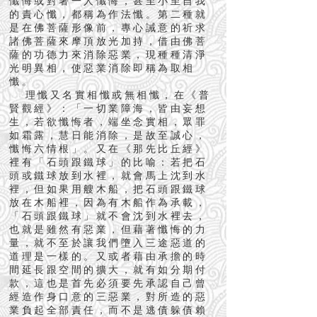
懺悔或對著一人懺悔，甚至小至自我
的責心懺，都稱為作法懺。第二種就
是在佛菩薩形像前，專心誡意的祈求
諸佛菩薩來摩頂放光加持，借由佛菩
薩的功德力來消除惡業，現種種清淨
光明異相，使惡業消除即稱為取相
懺。
理懺又名實相懺或無相懺，在《普
賢觀經》：「一切業障海，皆由妄想
生，若欲懺悔者，端坐念實相，眾罪
如霜露，慧日能消除，是故至誠心，
懺悔六情根」。又在《那先比丘經》
裡有「石頭跟鐵球」的比喻：若把石
頭或鐵球放到水裡，就會馬上沈到水
裡，但如果用艘木船，把石頭跟鐵球
放在木船裡，因為有木船作為承載，
「石頭跟鐵球」就不會沈到水裡去，
也就是雖然有惡業，但藉著懺悔的力
量，就不至於讓我們墮入三途惡道的
道理是一樣的。又或者藉由承擔的時
間延長跟空間的擴大，就有如分期付
款，這也是首先必須要先承認自己曾
經造作身口意的三惡業，對所造的惡
業負起全部責任，而不是逃債躲債賴