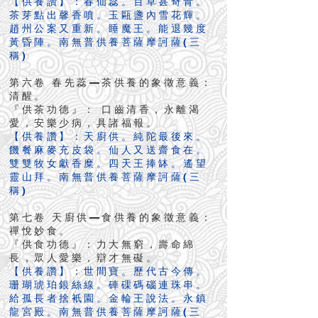
【供養讚】：春仙蕊。百草甚奇青。
茶芽點出馨香噴。玉甌盞內雪花輝。
趙州公案又重新。睡魔王。能退幾度
黃昏陣。南無普供養菩薩摩訶薩(三
稱)
第六卷 春先蕊—茶供養的象徵意義：
清醒。
『供茶功德』： 口齒清香，永離渴
愛，安樂少病，具諸福報。
【供養讚】：天廚供。純陀最後來。
饑餐麻麥充皮袋。仙人又送齋食在。
雙雙牧女獻香糜。四天王捧缽。遙望
靈山拜。南無普供養菩薩摩訶薩(三
稱)
第七卷 天廚供—食供養的象徵意義：
禪悅妙食。
『供食功德』：力大無窮，壽命綿
長，眾人愛樂，辯才無礙。
【供養讚】：世間寶。歷代古今傳。
珊瑚琥珀銀絲線。硨磲碼碯連珠串。
給孤長者捨衹園。金輪王說法。永鎮
龍宮殿。南無普供養菩薩摩訶薩(三