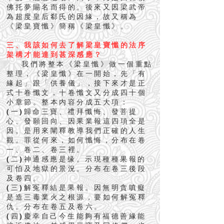
佛托夢賜名而得的。後來又因梁武帝
為超度皇后郗氏的因緣，故又稱為
《梁皇寶懺》簡稱《梁皇懺》。
三、我該如何去了解梁皇寶懺的法序
架構才能達到甚深感應？
我們將整本《梁皇懺》做一個重點
整理，《梁皇懺》在一開始，先「有
緣起」跟「供養儀」，接下來才是正
式十卷懺文，十卷懺文又分成四十個
小章節。整本内容分成五大項：
(一)歸命三寶、禮拜懺悔、發菩提
心、發願回向、因果業報這四項全是
因。是用來闡釋教導我們正確的人生
觀。罪從何來，如何懺悔，分布在卷
一、卷二、卷三裡。
(二)神通感應是缘。示現種種果報的
可怕及地獄的景況。分布在卷三後段
及卷四。
(三)解冤釋結是果報。因無明貪嗔癡
是造三毒業火之根源，要如何解冤釋
仇。分布在卷五及卷六。
(四)慶幸自己今生能夠有福德善緣能