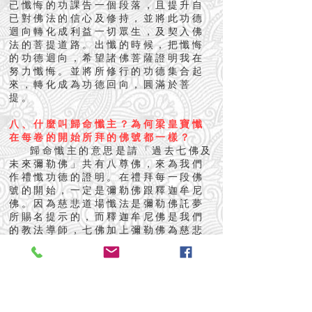
已懺悔的功課告一個段落，且提升自
已對佛法的信心及修持，並將此功德
迴向轉化成利益一切眾生，及契入佛
法的菩提道路。出懺的時候，把懺悔
的功德迴向，希望諸佛菩薩證明我在
努力懺悔。並將所修行的功德集合起
來，轉化成為功德回向，圓滿於菩
提。
八、什麼叫歸命懺主？為何梁皇寶懺
在每卷的開始所拜的佛號都一樣？
歸命懺主的意思是請「過去七佛及
未來彌勒佛」共有八尊佛，來為我們
作禮懺功德的證明。在禮拜每一段佛
號的開始，一定是彌勒佛跟釋迦牟尼
佛。因為慈悲道場懺法是彌勒佛託夢
所賜名提示的，而釋迦牟尼佛是我們
的教法導師，七佛加上彌勒佛為慈悲
道場懺法的懺主，因此在每一卷的開
始，一定要唱誦禮拜這八尊佛號，來
為大眾作禮懺的功德證明。
九、梁皇寶懺每卷的懺文跟佛號是如
何分佈？