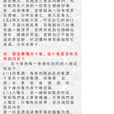
接近佛法，並感恩三寶及同修們，也
祈願四生六道的一切眾生都能得佛
智，成就佛果，並發願為一切有情眾
生禮佛。分布在卷七、卷八及卷九。
(五)再次祈盼大眾，守住自己的身口
業，不讓六根造業，且發願自己如佛
菩薩一般清淨，並將所有的功德轉化
迴向，圓滿於菩提。更將自己不能完
成的菩提願，祈請囑咐佛菩薩能幫忙
達成。分布在卷十。
四、梁皇寶懺共十卷, 這十卷是否有共
同的項目？
這十卷的每一卷都有共同的八個流
程如下：
(一)供養讚：每卷的開始是供養讚，
十卷共十個供養讚。供養香、花、
燈、水、果、茶、食、寶、經、衣，
這十種供養代表十種意義。
(二)入懺文：是一種輔助觀想內容，
幫助我們進入整卷懺儀，引導我們進
入懺文，行懺悔的前導，並分成四個
階段內容：
第一段是讚美諸佛菩薩的巍巍功德。