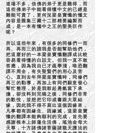
道場不多，信佛的弟子更是難得，而
這些佛弟子中能看得懂中文的已經是
難能可貴了，更何況梁皇寶懺的懺文
內容是匯集三藏十二部精要編製而
成，是一本有懺中之王的聖美巨作
呢？
所以這些年來，有很多的同修們一而
再、再而三的請我是否能幫助他們，
把這麼好的一本梁皇寶懺翻譯成比較
容易看得懂的白話文。但我一直不敢
答應，因為我自已才疏學淺，唯恐翻
譯不周全，有失聖賢們的用心及苦
心。直到去年拜梁皇寶懺時，同修們
再三的勸導，再加上有同們願意發心
幫忙整理，於是我鼓起勇氣當下承
擔，卻沒料到完稿之後，同修們非常
的歡悅，並想把它印成書跟大眾結
缘，因此我不得不寫出這個因缘來，
凡事都有因緣生、因緣滅，這梁皇寶
懺的翻譯本能夠順利的完成，首先要
感謝根本上師蓮生活佛，瑤池金母大
天尊，十方諸佛諸菩薩諸龍天護法的