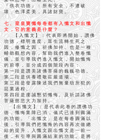
『供衣功德』：所有安全，不遭破
壞，色澤柔美，具諸財寶。
七、梁皇寶懺每卷都有入懺文和出懺
文，它的意義是什麼？
【入懺文】：代表即將開始，讚佛
功德，標明進度，眾生流轉生死之
因，修懺之因，祈佛加持。也是一種
輔助觀想內容，幫助我們進入整卷懺
儀，並引導我們進入懺文，開始懺悔
的前導，並分成四個階段內容：
第一段是讚美諸佛菩薩的巍巍功德。
第二段是供養禮敬莊嚴道場。
第三段是發露陳述我們無量劫所犯的
惡業過程。
第四段是虔誠懇切懺悔。及祈請諸佛
菩薩慈悲大力加持。
【出懺文】：是代表此卷的讚佛功
德，懺悔業障已消，儀式已達到圓滿
的功能。「出懺文」是在每卷圓滿以
後，引導我們把懺悔的內容再次做總
結的提升，入懺文跟出懺文是一前一
後，有引導與圓滿結束的功能。是將