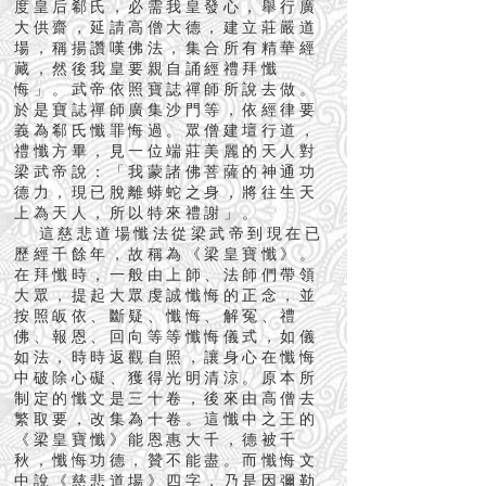
度皇后郗氏，必需我皇發心，舉行廣
大供齋，延請高僧大德，建立莊嚴道
場，稱揚讚嘆佛法，集合所有精華經
藏，然後我皇要親自誦經禮拜懺
悔」。武帝依照寶誌禪師所說去做。
於是寶誌禪師廣集沙門等，依經律要
義為郗氏懺罪悔過。眾僧建壇行道，
禮懺方畢，見一位端莊美麗的天人對
梁武帝說：「我蒙諸佛菩薩的神通功
德力，現已脫離蟒蛇之身，將往生天
上為天人，所以特來禮謝」。
這慈悲道場懺法從梁武帝到現在已
歷經千餘年，故稱為《梁皇寶懺》。
在拜懺時，一般由上師、法師們帶領
大眾，提起大眾虔誠懺悔的正念，並
按照皈依、斷疑、懺悔、解冤、禮
佛、報恩、回向等等懺悔儀式，如儀
如法，時時返觀自照，讓身心在懺悔
中破除心礙、獲得光明清涼。原本所
制定的懺文是三十卷，後來由高僧去
繁取要，改集為十卷。這懺中之王的
《梁皇寶懺》能恩惠大千，德被千
秋，懺悔功德，贊不能盡。而懺悔文
中說《慈悲道場》四字，乃是因彌勒