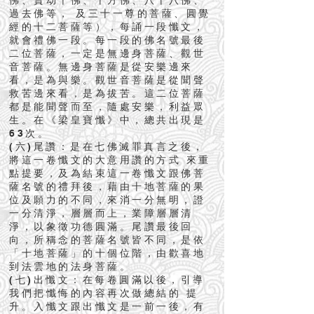
佛、賢劫千佛、十方佛、八十八佛、
過去佛等， 及三十一尊的菩薩、圓覺
經的十二菩薩等），每誦一段懺文，
就會禮佛一段。每一段的佛名號最後
二位菩薩，一定是無邊身菩薩、觀世
音菩薩。無邊身菩薩是從安樂邊來
看，是為與樂。觀世音菩薩是從聞聲
救苦邊來看，是為拔苦。這二位菩薩
都是能聞聲而至，隨處安樂，利益眾
生。在《梁皇寶懺》中，總共出現是
63次。
(六)尾讚：是在七佛滅罪真言之後，
將這一卷懺文的大意用讚的方式 來重
點提要，及為結束這一卷懺文跟佛菩
薩名號的禮拜後，藉由十地菩薩的果
位及願力的不同，來消一分無明，證
一分清淨，層層而上，業障層層清
淨，以象徵功德圓滿。尾讚最後回
向，所稱念的菩薩名號皆不同，是依
「十地菩薩」的十個位階，由歡喜地
到法雲地的法身菩薩。
(七)出懺文：在每卷圓滿以後，引導
我們把懺悔的內容再次做總結的 提
升。入懺文跟出懺文是一前一後，有