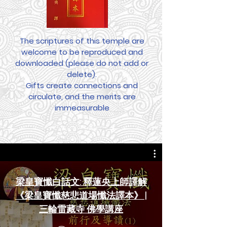
The scriptures of this temple are
welcome to be reproduced and
downloaded (please do not add or
delete).
Gifts create connections and
circulate, and the merits are
immeasurable
梁皇寶懺白話文: 釋蓮央上師譯解
《梁皇寶懺慈悲道場懺法譯本》 |
三輪雷藏寺 佛學講座