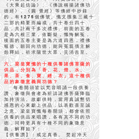
《大乘起信論》、《佛說稱揚諸佛功
德經》、《圓 覺經》等佛經中抄錄
的，有1275個佛號。懺文匯集三藏十
二部的精要而編成，共十卷分四十
品，共計兩千多次禮佛。前面的五卷
是為六根三業，依斷疑，懺悔解冤，
後面的五卷主要是為六道四恩，禮佛
報德，願回向功德，能與冤親債主解
怨釋結，祈求陽世大眾，災消吉至。
六、梁皇寶懺的十種供養諸佛菩薩的
供品，分別為「香、花、燈、水、
果、茶、食、寶、經、衣」這十種供
品的象徵意義與功德？
每卷開頭皆以梵音唱誦一段供養
讚，象徵與會者為祈請諸佛菩薩降臨
加持演法。故獻供時，當用真誠懇切
感恩的心來獻上供品，以表歡喜至誠
之意。梁皇寶懺每卷開頭，都會依照
供養的供品來唱讚，各有其不同的功
德，同時更具有十種不同的象徵意
義，解釋如下：
【供養讚】：戒定真香。 焚起冲天