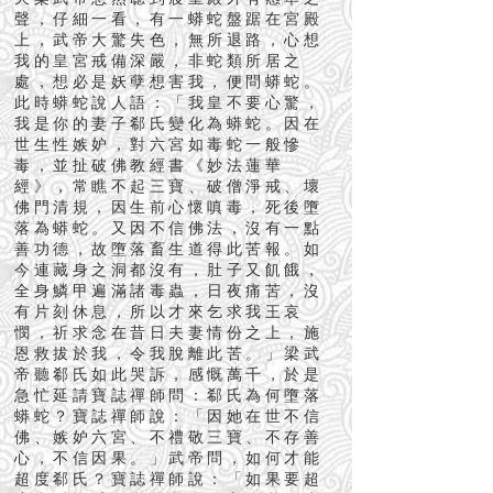
聲，仔細一看，有一蟒蛇盤踞在宮殿
上，武帝大驚失色，無所退路，心想
我的皇宮戒備深嚴，非蛇類所居之
處，想必是妖孽想害我，便問蟒蛇。
此時蟒蛇說人語：「我皇不要心驚，
我是你的妻子郗氏變化為蟒蛇。因在
世生性嫉妒，對六宮如毒蛇一般慘
毒，並扯破佛教經書《妙法蓮華
經》，常瞧不起三寶、破僧淨戒、壞
佛門清規，因生前心懷嗔毒，死後墮
落為蟒蛇。又因不信佛法，沒有一點
善功德，故墮落畜生道得此苦報。如
今連藏身之洞都沒有，肚子又飢餓，
全身鱗甲遍滿諸毒蟲，日夜痛苦，沒
有片刻休息，所以才來乞求我王哀
憫，祈求念在昔日夫妻情份之上，施
恩救拔於我，令我脫離此苦。」梁武
帝聽郗氏如此哭訴，感慨萬千，於是
急忙延請寶誌禪師問：郗氏為何墮落
蟒蛇？寶誌禪師說：「因她在世不信
佛、嫉妒六宮、不禮敬三寶、不存善
心，不信因果。」武帝問，如何才能
超度郗氏？寶誌禪師說：「如果要超