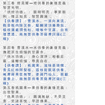
第三卷 燈晃耀—燈供養的象徵意義：
智慧光明。
『供燈功德』： 眼睛明亮，事業順
利，獲正知見，智慧圓滿 。
【供養讚】：曹溪水。一派向東流。
觀音瓶內除災咎。醍醐灌頂滌塵垢。
楊枝灑處潤焦枯。咽喉中甘露。自有
瓊漿透。南無普供養菩薩摩訶薩(三
稱)
第四卷 曹溪水—水供養的象徵意義：
撫慰眾生煩惱的甘露水。
『供水功德』：身心潔淨，相貌莊
嚴，遠離煩惱，尊貴自在。
【供養讚】：衹園果。滋味甚堪嚐。
青瓜紅柿阿梨樣。荔枝龍眼堪供養。
唵摩羅果世無雙。婆羅門仙人。親獻
蓮臺上。南無普供養菩薩摩訶薩(三
稱)
第五卷祇園果—果供養的象徵意義：
出世聖果。
『供果功德』： 圓滿無缺，不受災
害，受諸喜悅，早證佛果。