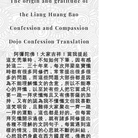
The origin and gratitude of
the Liang Huang Bao
Confession and Compassion
Dojo Confession Translation
阿彌陀佛！大家吉祥！當我提起
這支禿筆時，不知如何下筆，因有感
於這二、三十年來，每次拜梁皇寶懺
時都有很多同修們，常常提出很多很
多的問題，而這些問題大部份都是因
為不能理解懺文的含意，所以不能專
心的拜懺，以至於有些人把它當成只
要一跪一拜求懺悔且又有佛菩薩的加
持，又有的認為我不懂懺文但我喜歡
這梵唄音，且難得大家聚在一齊一跪
一拜的運動，這也都是好的。但每當
拜完懺開示過後，就有諸多同修提出
各種不理解的文詞句子，每當遇到這
樣的情況，我的心思就不斷的糾結，
心想我們身處在西方國度裡，佛教的