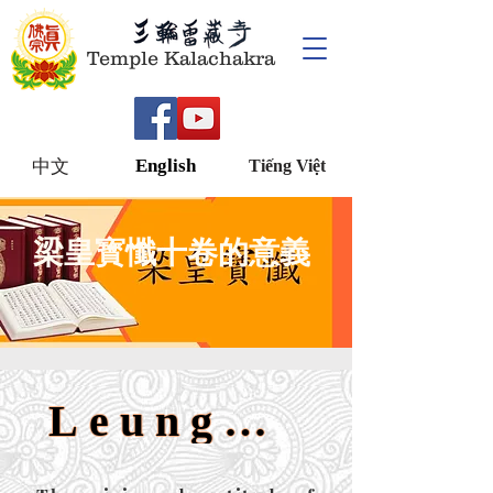
Temple Kalachakra
English
中文
Tiếng Việt
梁皇寳懺十卷的意義
Leung Emperor's Repentance