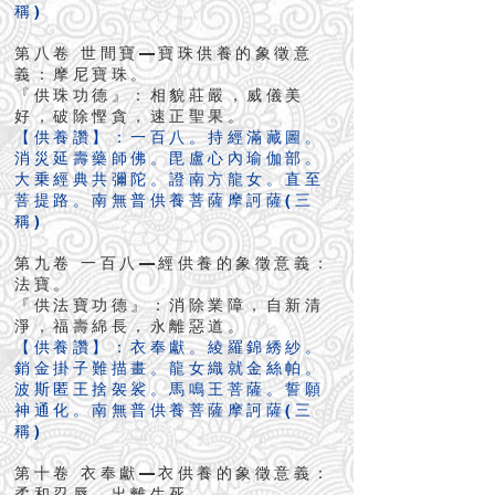
稱)
第八卷 世間寶—寶珠供養的象徵意
義：摩尼寶珠。
『供珠功德』：相貌莊嚴，威儀美
好，破除慳貪，速正聖果。
【供養讚】：一百八。持經滿藏圖。
消災延壽藥師佛。毘盧心內瑜伽部。
大乗經典共彌陀。證南方龍女。直至
菩提路。南無普供養菩薩摩訶薩(三
稱)
第九卷 一百八—經供養的象徵意義：
法寶。
『供法寶功德』：消除業障，自新清
淨，福壽綿長，永離惡道。
【供養讚】：衣奉獻。綾羅錦綉紗。
銷金掛子難描畫。龍女織就金絲帕。
波斯匿王捨袈裟。馬鳴王菩薩。誓願
神通化。南無普供養菩薩摩訶薩(三
稱)
第十卷 衣奉獻—衣供養的象徵意義：
柔和忍辱，出離生死。