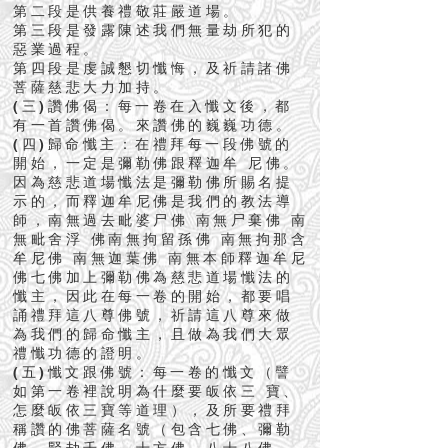
第二段是供養禮敬莊嚴道場。
第三段是發露陳述我們無量劫所犯的
惡業過程。
第四段是虔誠懇切懺悔，及祈請諸佛
菩薩慈悲大力加持。
(三)讚佛偈：每一卷在入懺文後，都
有一首讚佛偈。來讚佛的巍巍功德。
(四)歸命懺主：在禮拜每一段佛號的
開始，一定是彌勒佛跟釋迦牟 尼佛。
因為慈悲道場懺法是彌勒佛所賜名提
示的，而釋迦牟尼佛是我們的教法導
師，南無過去毗婆尸佛 南無尸棄佛 南
無毗舍浮 佛南無拘留孫佛 南無拘那含
牟尼佛 南無迦葉佛 南無本師釋迦牟尼
佛七佛加上彌勒佛為慈悲道場懺法的
懺主，因此在每一卷的開始，都要唱
誦禮拜這八尊佛號，祈請這八尊來做
為我們的歸命懺主，且做為我們大眾
禮懺功德的證明。
(五)懺文跟佛號：每一卷的懺文（譬
如第一卷裡說明為什麼要皈依三 寶、
怎麼皈依三寶等道理），及所要禮拜
稱讚的佛菩薩名號（包含七佛、彌勒