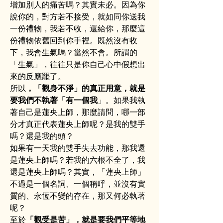
增加別人的痛苦嗎？其實未必。因為你
說你的，對方若不接受，就如同你送我
一份禮物，我若不收，還給你，那麼這
份禮物依舊回到你手裡。既然沒有收
下，我會生氣嗎？當然不會。所謂的
「生氣」，往往只是你自己心中假想出
來的反應罷了。
所以
，「觀身不淨」的真正用意，就是
要我們不執著「有一個我
」。如果我執
著自己是蓮央上師，那麼請問，哪一部
分才真正代表蓮央上師呢？是我的雙手
嗎？還是我的頭？
如果有一天我的雙手失去功能，那我還
是蓮央上師嗎？若我的六根不全了，我
還是蓮央上師嗎？其實，「蓮央上師」
不過是一個名詞、一個稱呼，並沒有實
質的、永恆不變的存在，那又何必執著
呢？
至於
「觀受是苦」，就是要我們平等地