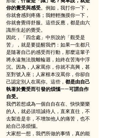
那麼，
什麼是「識」呢？簡單說，就是
你的覺受與感受
。例如，我打你一下，
你就會感到疼痛；我輕輕撫摸你一下，
你就會覺得舒服。這些反應，都是由六
識所生起的覺受。
因此，「四念處」中所說的「觀受是
苦」，就是要提醒我們：如果一生都只
是隨著自己的感受而行動，那麼這輩子
將永遠無法脫離輪迴，始終在苦海中浮
沉。因為，人家罵你，你就不高興，甚
至對號入座；人家根本沒罵你，你卻自
己認定別人在罵你。這些，
都是由自己
執著於覺受而引發的煩惱——可謂自作
自受。
我們若想成為一個自自在在、快快樂樂
的人，就必須坦誠待人，直來直往，不
去製造是非，不增加他人的痛苦，也不
給自己添煩惱。
大家想一想，我們所做的事情，真的能