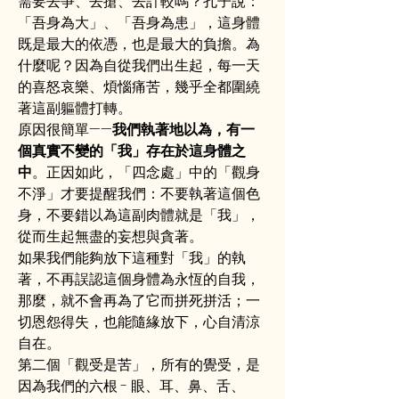
需要去爭、去搶、去計較嗎？孔子說：
「吾身為大」、「吾身為患」，這身體
既是最大的依憑，也是最大的負擔。為
什麼呢？因為自從我們出生起，每一天
的喜怒哀樂、煩惱痛苦，幾乎全都圍繞
著這副軀體打轉。
原因很簡單——
我們執著地以為，有一
個真實不變的「我」存在於這身體之
中
。正因如此，「四念處」中的「觀身
不淨」才要提醒我們：不要執著這個色
身，不要錯以為這副肉體就是「我」，
從而生起無盡的妄想與貪著。
如果我們能夠放下這種對「我」的執
著，不再誤認這個身體為永恆的自我，
那麼，就不會再為了它而拼死拼活；一
切恩怨得失，也能隨緣放下，心自清涼
自在。
第二個「觀受是苦」，所有的覺受，是
因為我們的六根 - 眼、耳、鼻、舌、