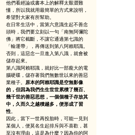
他們看經論或書本上的解釋太艱澀難
懂，所以我就用最簡單的方式來說明，
希望對大家有所幫助。
在日常生活中，當第六意識生起不善念
頭時，我們要立刻以一句「南無阿彌陀
佛」將它截斷，不讓它通過第七識的
「輸運帶」，再傳送到第八阿賴耶識。
否則，這惡念一旦進入第八識，就會被
儲存起來。
第八識阿賴耶識，就好比一部龐大的電
腦硬碟，儲存著我們無數世以來的善惡
業種子。
原本的阿賴耶識是空無影像
的，但因為我們生生世世累積了幾百、
幾千世的善惡思想，一個個種子存放其
中，久而久之越積越多，便形成了習
性
。
因此，當下一世再投胎時，可能一見到
某個人，便莫名生起排斥與不喜歡，甚
至沒有理由，這是為什麼？因為你的阿