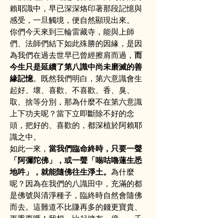
賴耶識中，早已深深烙印著那段記憶與
感受，一旦觸境，便自然顯現出來。
你們今天來到三輪雷藏寺，能與上師
們、法師們結下如此殊勝的因緣，是因
為我們在過去世早已曾經擦肩而過，
而
今生只是延續了第八識中尚未磨滅的善
緣記憶
。既然我們明白，第六意識會生
起好、壞、喜歡、不喜歡、香、臭、
取、捨等分別，那為什麼不在第六意識
上下功夫呢？當下立即斷除不好的念
頭，把好的、喜歡的，都深植於阿賴耶
識之中。
如此一來，
當我們臨命終時，只要一聲
「阿彌陀佛」，或一聲「嗡咕嚕蓮生悉
地吽」，就能隨佛往生淨土。
為什麼
呢？因為在我們的八識田中，充滿的都
是佛號與清淨種子，臨終時自然會隨佛
而去。這難道不比賺再多的錢更寶貴、