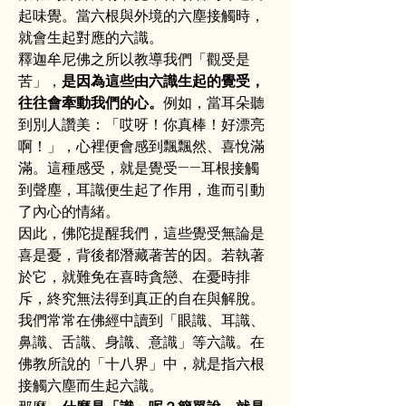
起味覺。當六根與外境的六塵接觸時，
就會生起對應的六識。
釋迦牟尼佛之所以教導我們「觀受是
苦」，
是因為這些由六識生起的覺受，
往往會牽動我們的心。
例如，當耳朵聽
到別人讚美：「哎呀！你真棒！好漂亮
啊！」，心裡便會感到飄飄然、喜悅滿
滿。這種感受，就是覺受——耳根接觸
到聲塵，耳識便生起了作用，進而引動
了內心的情緒。
因此，佛陀提醒我們，這些覺受無論是
喜是憂，背後都潛藏著苦的因。若執著
於它，就難免在喜時貪戀、在憂時排
斥，終究無法得到真正的自在與解脫。
我們常常在佛經中讀到「眼識、耳識、
鼻識、舌識、身識、意識」等六識。在
佛教所說的「十八界」中，就是指六根
接觸六塵而生起六識。