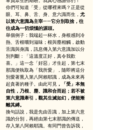
辜負眾生的期盼。我真心感謝你們！
你們可知道「受」從哪裡來嗎？正是從
眼、耳、鼻、舌、身、意六識而生，
尤
以第六意識為主宰——它分別取捨，往
往成為一切煩惱的源頭。
舉個例子：我端起一杯水，身根感到冷
熱、舌根嚐到滋味；根與塵相觸，啟動
舌識與身識，訊息傳入第六意識加以分
別判斷：「這溫度正好，真令我歡
喜。」這一念「好惡」才生起，第七末
那識便執取為「我所愛」，隨即將這分
別愛著熏入第八阿賴耶識，成為未來再
起貪著的種子。由此可見
，「受」本無
自性，乃根、塵、識和合而起；若不被
第六意識牽引，觀其生滅如幻，便能漸
離其縛。
換句話說，我是先由舌識，加上第六意
識的分別，再經由第七末那識的傳送，
存入第八阿賴耶識。有同門曾告訴我，