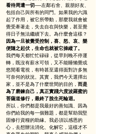
看待周遭一切
──左鄰右舍、親朋好友、
包括自己與所有的同門。如果我的六識
起了作用，被它所帶動，那麼我就會被
覺受牽著走，失去自在與快樂，甚至覺
得日子無法繼續下去。為什麼會這樣？
因為一旦被覺受控制，喜、怒、哀、樂
便隨之起伏，生命也就被它操縱了。
我們每天都忙忙碌碌，從早到晚不停運
轉，既沒有薪水可領，又不能睡懶覺或
悠閒看電視，有時甚至還得面對許多無
可奈何的狀況。其實，我們今天選擇出
家，並不是為了什麼世間的目的，
而是
為了磨鍊自己，真正實踐六度波羅蜜的
菩薩道修行，最終了脫生死輪迴。
所以，你們都是我最好的善知識、因為
你們給我的每一個難題，都是幫助我堅
固修行資糧的助緣。我必須以感恩的
心，去想辦法消化、化解它，這樣才不