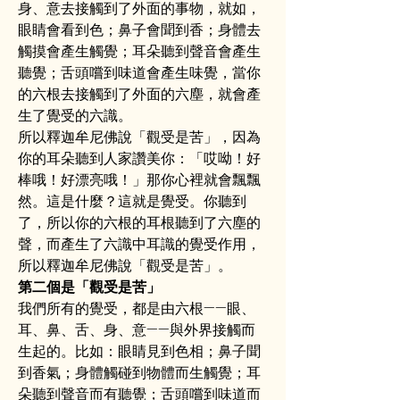
身、意去接觸到了外面的事物，就如，
眼睛會看到色；鼻子會聞到香；身體去
觸摸會產生觸覺；耳朵聽到聲音會產生
聽覺；舌頭嚐到味道會產生味覺，當你
的六根去接觸到了外面的六塵，就會產
生了覺受的六識。
所以釋迦牟尼佛說「觀受是苦」，因為
你的耳朵聽到人家讚美你：「哎呦！好
棒哦！好漂亮哦！」那你心裡就會飄飄
然。這是什麼？這就是覺受。你聽到
了，所以你的六根的耳根聽到了六塵的
聲，而產生了六識中耳識的覺受作用，
所以釋迦牟尼佛說「觀受是苦」。
第二個是「觀受是苦」
我們所有的覺受，都是由六根——眼、
耳、鼻、舌、身、意——與外界接觸而
生起的。比如：眼睛見到色相；鼻子聞
到香氣；身體觸碰到物體而生觸覺；耳
朵聽到聲音而有聽覺；舌頭嚐到味道而