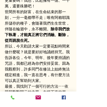
更重要嗎！我想，比起擁有一億、一千
萬，還要殊勝吧！
世間所有的財富，在生命結束的那一
刻，一分一毫都帶不走；唯有阿賴耶識
所儲存的種子，會隨著我們生生世世，
伴隨在輪迴中，永不離開。
除非我們放
下執著，才能真正將它們消融、斷除，
從而跳脫生死。
所以，今天勸請大家一定要花點時間來
做什麼呢？就是要好好地誦經持咒。我
告訴各位，今年、明年、後年要持誦的
咒語，我都已經為你們安排妥當。因為
我觀察到，許多同門在修法上始終無法
穩定精進，我一直在思考，有什麼方法
可以真正幫助到大家。
最後，我找到了一個可行的方法——依
照我剛剛開示的主題，在接下來的兩、
三年間，不斷地給大家按排修持的功
課，讓你們持誦特定的咒語。
藉由持咒