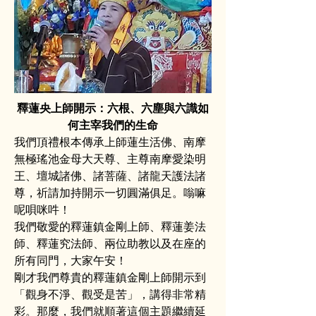
釋蓮央上師開示：六根、六塵與六識如
何主宰我們的生命
我們頂禮根本傳承上師蓮生活佛、南摩
無極瑤池金母大天尊、主尊南摩愛染明
王、壇城諸佛、諸菩薩、諸龍天護法諸
尊，祈請加持開示一切圓滿俱足。嗡嘛
呢唄咪吽！
我們敬愛的釋蓮鎮金剛上師、釋蓮姜法
師、釋蓮究法師、兩位助教以及在座的
所有同門，大家午安！
剛才我們尊貴的釋蓮鎮金剛上師開示到
「觀身不淨、觀受是苦」，講得非常精
彩。那麼，我們就順著這個主題繼續延