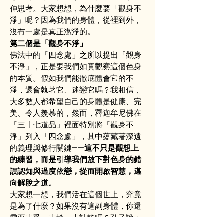
伸思考。大家想想，為什麼要「觀身不
淨」呢？因為我們的身體，從裡到外，
沒有一處是真正潔淨的。
第二個是「觀身不淨」
佛法中的「四念處」之所以提出「觀身
不淨」，正是要我們如實觀察這個色身
的本質。假如我們能徹底體會它的不
淨，還會執著它、迷戀它嗎？我相信，
大多數人都希望自己的身體是健康、完
美、令人羨慕的，然而，釋迦牟尼佛在
「三十七道品」裡面特別將「觀身不
淨」列入「四念處」，其中蘊藏著深遠
的義理與修行關鍵——
這不只是觀想上
的練習，而是引導我們放下對色身的錯
誤認知與過度依戀，從而開啟智慧，邁
向解脫之道。
大家想一想，我們活在這個世上，究竟
是為了什麼？如果沒有這副身體，你還