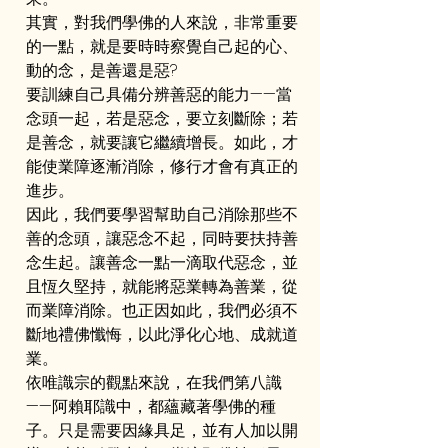
其實，對我們學佛的人來說，非常重要
的一點，就是要時時察覺自己起的心、
動的念，是善還是惡?
要訓練自己具備分辨善惡的能力——當
念頭一起，若是惡念，要立刻斷除；若
是善念，就要讓它繼續增長。如此，才
能使業障逐漸消除，修行才會有真正的
進步。
因此，我們要學習幫助自己消除那些不
善的念頭，讓惡念不起，同時要扶持善
念生起。讓善念一點一滴取代惡念，並
且恆久堅持，就能將惡業轉為善業，從
而業障消除。也正因如此，我們必須不
斷地禮佛懺悔，以此淨化心地、成就道
業。
依唯識宗的觀點來說，在我們第八識
——阿賴耶識中，都蘊藏著學佛的種
子。只是需要因緣具足，並有人加以開