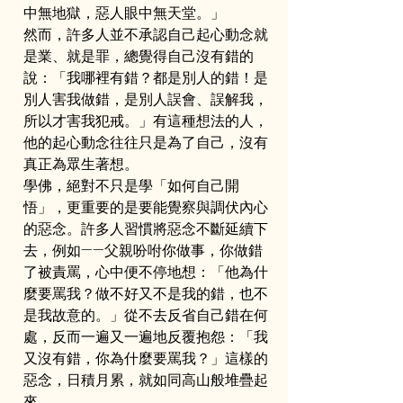
中無地獄，惡人眼中無天堂。」
然而，許多人並不承認自己起心動念就
是業、就是罪，總覺得自己沒有錯的
說：「我哪裡有錯？都是別人的錯！是
別人害我做錯，是別人誤會、誤解我，
所以才害我犯戒。」有這種想法的人，
他的起心動念往往只是為了自己，沒有
真正為眾生著想。
學佛，絕對不只是學「如何自己開
悟」，更重要的是要能覺察與調伏內心
的惡念。許多人習慣將惡念不斷延續下
去，例如——父親吩咐你做事，你做錯
了被責罵，心中便不停地想：「他為什
麼要罵我？做不好又不是我的錯，也不
是我故意的。」從不去反省自己錯在何
處，反而一遍又一遍地反覆抱怨：「我
又沒有錯，你為什麼要罵我？」這樣的
惡念，日積月累，就如同高山般堆疊起
來。