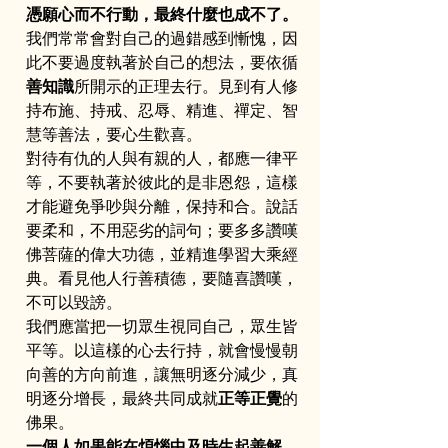
憑願心而不行動，最終什麼也成不了。
我們常常會對自己的過錯感到慚愧，因
此不要過度執著於自己的想法，要依循
善知識
所開示的正理去行。見到有人修
持布施、持戒、忍辱、精進、禪定、智
慧等善法，要心生歡喜。
對待有仇的人與有親的人，都應一律平
等，不要執著於彼此的是非恩怨，這樣
才能避免爭吵與分離，保持和合。說話
要柔和，不用惡劣的詞句；要多多讚嘆
佛菩薩的偉大功德，並精進學習大乘經
典。看見他人行善積德，要隨喜讚嘆，
不可以毀謗。
我們應當把一切眾生視同自己，眾生皆
平等。以這樣的心去行持，就會慢慢朝
向善的方向前進，讓無明逐分減少，真
明逐分增長，最終共同成就
正等正覺
的
佛果。
一個人如果能在煩惱中及時生起善解、