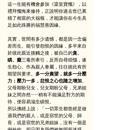
這一生能有機會參加《梁皇寶懺》，以
禮拜懺悔來修持，正說明你過去世已累
積了相當的大福報，才能讓你在今生具
足如此殊勝的福慧善因緣。
其實，世間有多少遺憾，都是因一念偏
差而生。能引發怨恨的因緣，多半來自
於彼此親近接觸之後，被自己的
貪、
瞋、癡
三毒所牽引，反而自尋煩惱，遂
生怨心。作為親人眷屬，往往彼此有所
期望與要求。
多一分責望，就多一分壓
力；壓力一多，忿恨之心也隨之增加
。
父母期盼兒女，兒女期盼父母，兄弟姐
妹之間亦然——稍有不能滿足對方的期
待，便容易滋生瞋恨。
所以佛經上說：「一切眾生都曾經是做
過我們的親人，或是宿世的父母、師
長，或是宿世的兄弟姐妹，沒有一個是
例外的，卻只因為我們被無明所迷惑，