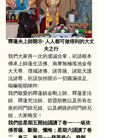
釋蓮央上師開示-人人都可做得到的大丈
夫之行
我們大家再一次的虔誠合掌，祈請根本
傳承上師蓮生活佛、南摩無極瑤池金母
大天尊、壇城諸佛、諸菩薩、諸龍天護
法諸尊，祈請加持開示一切圓滿俱足。
嗡嘛呢唄咪吽!
我們敬愛的釋蓮鎮金剛上師、釋蓮姜法
師、釋蓮究法師、碧霞助教以及所有在
座的同門師兄姐、以及網路的同門師兄
姐，大家晚安！
我們從星期五開始誦讀了卷一——皈依
佛菩薩、斷疑、懺悔；星期六誦讀了卷
二、卷三、卷四——發菩提心、發願、