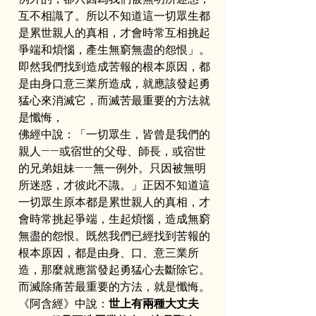
互不相識了。所以不知道這一切眾生都
是累世親人的真相，才會時常互相挑起
爭端和煩惱，產生無窮無盡的怨恨」。
即然我們找到造成苦報的根本原因，都
是由身口意三業所造成，就應該發起勇
猛心來消滅它，而滅苦最重要的方法就
是懺悔，
佛經中說：「一切眾生，皆曾是我們的
親人——或宿世的父母、師長，或宿世
的兄弟姐妹——無一例外。只因被無明
所迷惑，才彼此不識。」正因不知道這
一切眾生原本都是累世親人的真相，才
會時常挑起爭端，生起煩惱，造成無窮
無盡的怨恨。既然我們已經找到苦報的
根本原因，都是由身、口、意三業所
造，那麼就應當發起勇猛心去斷除它。
而滅除痛苦最重要的方法，就是懺悔。
《阿含經》中說：
世上有兩種大丈夫