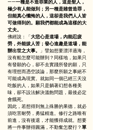
——一種是不造罪業的人，這是聖人，
極少有人能做到；另一種是雖曾造罪，
但能真心懺悔的人，這卻是我們人人皆
可做得到的。願我們都能成為這樣的大
丈夫。
佛經說：「
大悲心是道場，內能忍疲
勞，外能拔人苦；發心進趣是道場，能
辦出世之大事。
」譬如想要漂洋過海，
沒有船怎麼可能辦到？同樣地，如果只
有發願的心，卻不去實踐所發的願，只
有理想而憑空談論，那麼所願之事絕不
可能成為現實。就如同一個已經三天沒
吃飯的人，如果只是躺著幻想各種美
味，卻不設法解決溫飽問題，最後必定
會餓死。
因此，若想得到無上殊勝的果德，就必
須吃苦耐勞，勇猛精進。修行之路唯有
前進，沒有後退，才能獲得成就。想要
將一件事辦得圓滿，不勤奮怎麼行？
單