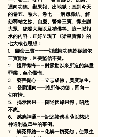
迴向功德、顯果報、出地獄；直到今天
的卷五、卷六、卷七——解怨釋結、解
怨釋結之餘、自慶、警緣三寶、懺主謝
大眾、總發大願以及禮佛等。這一脈相
承的內容，正好呈現了《梁皇寶懺》的
七大核心思想：
1.    歸命三寶——一切懺悔功德皆從歸依
三寶開始，且要堅信不疑。
2.    禮拜懺悔——對累世以來所造的無量
罪業，至心懺悔。
3.    發菩提心——立志成佛，廣度眾生。
4.    發願迴向——將所修功德，回向一
切有情。
5.    揭示因果——陳述因緣果報，昭然
不爽。
6.    感應神通——記述諸佛菩薩以慈悲
神通利益眾生的事例。
7.    解冤釋結——化解一切冤怨，使眾生