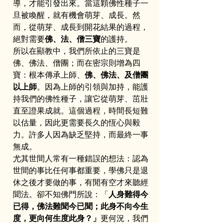
導，才能引發出來。當這顆佛性種子一
旦被喚醒，就有機會萌芽、成長。然
而，從萌芽、成長到開花結果的過程，
絕對需要
佛、法、僧三寶
的護持。
所以在顯教中，我們所依止的三寶是
佛、佛法、僧團；而在密宗則增為四
寶：根本傳承上師、
佛、佛法、及僧團
以上師
。因為上師的引領與加持，能護
持我們的佛性種子，讓它從萌芽、茁壯
直至證果成就。這個過程，時間長短難
以估量，因此更需要長久的恆心與毅
力。許多人因為缺乏堅持，而最終一事
無成。
尤其世間人常有一種錯誤的想法：認為
世間的事比任何事都重要，學佛只是退
休之後才要做的事，有閒有空才來聽經
聞法。卻不知佛門所說：「
人身難得今
已得，佛法難聞今已聞；此身不向今生
度，更向何生度此身？」
更何況，我們