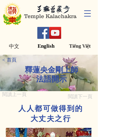
Temple Kalachakra
English
中文
Tiếng Việt
< 首頁
釋蓮央金剛上師
法語開示
閱讀上一頁
閲讀下一頁
人人都可做得到的
大丈夫之行