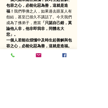
包容之心，必能化惡為善，這就是造
福！
我們學佛之人，如果過去跟某人有
怨結，甚至已很久不講話了。今天我們
成為了佛弟子，應當
「只認自己錯，莫
論他人非，他非即我非，同體名大
悲」。
一個人若能在煩惱中及時生起善解與包
容之心，必能化惡為善，這就是造福。
我們學佛之人，若過去與某人有怨結，
甚至長期不往來，今天既已成為佛弟
子，就應當秉持
：「只認自己錯，莫論
他人非；他非即我非，同體名大悲。」
不再執著於他人的過錯，而是反觀自己
何處做得不圓滿，才招致對方與自己結
怨。只要真心生起懺悔之意，可以在佛
前焚香禮拜，跪於佛像之前，默念那位
對方的名字，如同他就站在佛旁，誠懇
而坦然地向他表達懺悔，祈求他化解怨