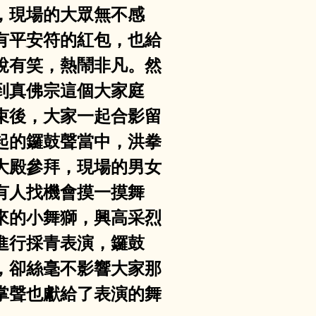
，現場的大眾無不感
有平安符的紅包，也給
說有笑，熱鬧非凡。然
到真佛宗這個大家庭
束後，大家一起合影留
起的鑼鼓聲當中，洪拳
大殿參拜，現場的男女
有人找機會摸一摸舞
來的小舞獅，興高采烈
進行採青表演，鑼鼓
，卻絲毫不影響大家那
掌聲也獻給了表演的舞