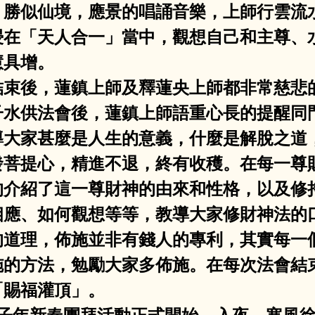
，勝似仙境，應景的唱誦音樂，上師行雲流
浸在「天人合一」當中，觀想自己和主尊、
慧具增。
法會結束後，蓮鎮上師及釋蓮央上師都非常慈
子水供法會後，蓮鎮上師語重心長的提醒同
導大家甚麼是人生的意義，什麼是解脫之道
發菩提心，精進不退，終有收穫。在每一尊
的介紹了這一尊財神的由來和性格，以及修
相應、如何觀想等等，教導大家修財神法的
的道理，佈施並非有錢人的專利，其實每一
施的方法，勉勵大家多佈施。在每次法會結
「賜福灌頂」。