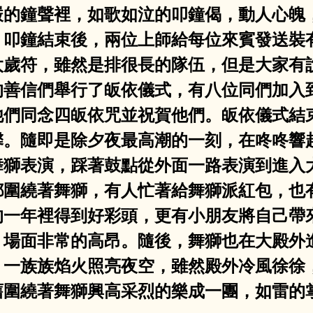
嚴的鐘聲裡，如歌如泣的叩鐘偈，動人心魄
。叩鐘結束後，兩位上師給每位來賓發送裝
太歲符，雖然是排很長的隊伍，但是大家有
的善信們舉行了皈依儀式，有八位同們加入
他們同念四皈依咒並祝賀他們。皈依儀式結
馨。隨即是除夕夜最高潮的一刻，在咚咚響
舞獅表演，踩著鼓點從外面一路表演到進入
都圍繞著舞獅，有人忙著給舞獅派紅包，也
的一年裡得到好彩頭，更有小朋友將自己帶
，場面非常的高昂。隨後，舞獅也在大殿外
，一族族焰火照亮夜空，雖然殿外冷風徐徐
舊圍繞著舞獅興高采烈的樂成一團，如雷的