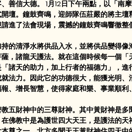
、善信大德。 1月12日下午兩點，以「南
式開壇。鐘鼓齊鳴，迎師隊伍莊嚴的將主壇
迎請進了法會現場，震撼的鐘鼓齊鳴響徹整
尊所加持的清淨水將供品入水，並將供品變得
菩薩，諸龍天護法。就在這個時候每一個「
是「諸天的助力，加上行者的福德力」，進
成就法力。因此它的功德很大，能獲光明、
福報、增長智慧，使得家庭和樂、事業順利
尊是密教五財神中的三尊財神。其中黃財神是
，在佛教中是為護世四大天王，是護法的天
大本尊之一。北方多聞天王黃財神住四天中