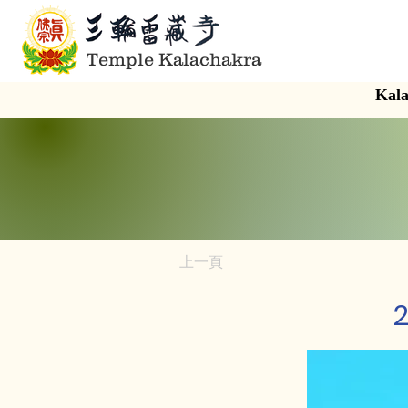
Temple Kalachakra
Kala
上一頁