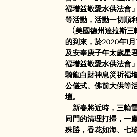
福增益敬愛水供法會
等活動，活動一切順
    (美國德州達
的到來，於2020年1
及安奉庚子年太歲星
福增益敬愛水供法會
騎龍白財神息災祈福
公儀式、佛前大供等
壇。
    新春將近時，
同門的清理打掃，一
殊勝，香花如海、七