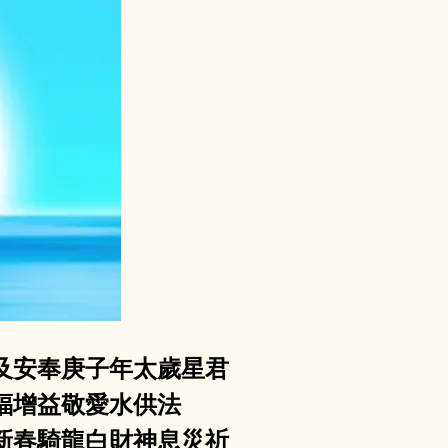
及安奉庚子年太歲星君
福增益敬愛水供法
新春騎龍白財神息災祈