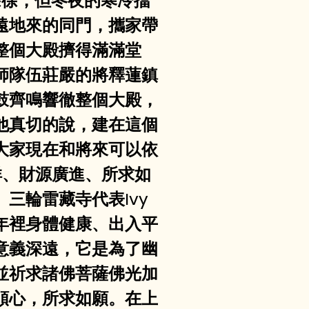
風徐徐，但冬夜的寒冷擋
遠地來的同門，攜家帶
整個大殿擠得滿滿堂
師隊伍莊嚴的將釋蓮鎮
鼓齊鳴響徹整個大殿，
他真切的說，建在這個
大家現在和將來可以依
祥、財源廣進、所求如
三輪雷藏寺代表Ivy
年裡身體健康、出入平
意義深遠，它是為了幽
並祈求諸佛菩薩佛光加
順心，所求如願。在上