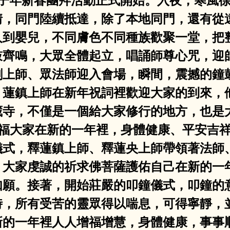
夕夜，庚子年新春團拜活動正式開始。入夜，寒
情，同門陸續抵達，除了本地同門，還有從
人到嬰兒，不同膚色不同種族歡聚一堂，把
鼓齊鳴，大眾全體起立，唱誦師尊心咒，迎
剛上師、眾法師迎入會場，瞬間，震撼的鐘
，蓮鎮上師在新年祝詞裡歡迎大家的到來，
藏寺，不僅是一個給大家修行的地方，也是
祝福大家在新的一年裡，身體健康、平安吉
式，釋蓮鎮上師、釋蓮央上師帶領著法師、
，大家虔誠的祈求佛菩薩護佑自己在新的一
如願。接著，開始莊嚴的叩鐘儀式，叩鐘的
時，所有受苦的靈眾得以喘息，可得寧靜，
新的一年裡人人增福增慧，身體健康，事事