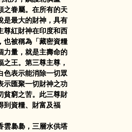
類之眷屬。在所有的天
說是最大的財神，具有
主尊紅財神在印度和西
，也被稱為「藏密資糧
個力量，就是主壽命的
福之王。第三尊主尊，
白色表示能消除一切眾
表示匯聚一切財神之功
切貧窮之苦。此三尊財
得到資糧、財富及福
，香雲裊裊，三層水供塔