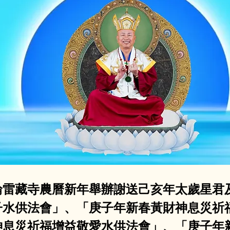
輪雷藏寺農曆新年舉辦謝送己亥年太歲星君
子水供法會」、「庚子年新春黃財神息災祈
神息災祈福增益敬愛水供法會」、「庚子年