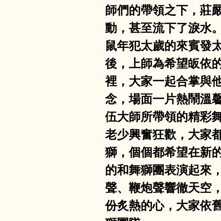
師們的帶領之下，莊
動，甚至流下了淚水
鼠年犯太歲的來賓發
後，上師為希望皈依
裡，大家一起合掌與
念，場面一片熱鬧溫
伍大師所帶領的精彩
老少興奮狂歡，大家
獅，個個都希望在新
的和舞獅團表演起來
聲、鞭炮聲響徹天空
份炙熱的心，大家依