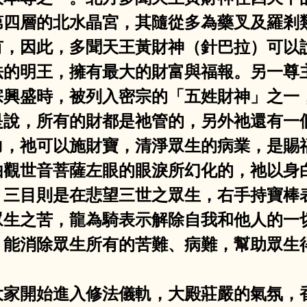
第四層的北水晶宮，其隨從多為藥叉及羅剎
有，因此，多聞天王黃財神（針巴拉）可以
法的明王，擁有最大的財富與福報。另一尊
宗興盛時，被列入密宗的「五姓財神」之一
是說，所有的財都是祂管的，另外祂還有一
力，祂可以施財寶，清淨眾生的病業，是賜
由觀世音菩薩左眼的眼淚所幻化的，祂以身
，三目則是在悲望三世之眾生，右手持寶棒
眾生之苦，龍為騎表示解除自我和他人的一
，能消除眾生所有的苦難、病難，幫助眾生
下，大家開始進入修法儀軌，大殿莊嚴的氣氛