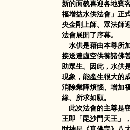
新的面貌喜迎各地賓客
福增益水供法會」正
央金剛上師、眾法師
法會展開了序幕。
    水供是藉由本
接送達虛空供養諸佛
助眾生。因此，水供
現象，能產生很大的
消除業障煩惱、增加
緣、所求如願。
    此次法會的主
王即「毘沙門天王」
財神是《真佛宗》八