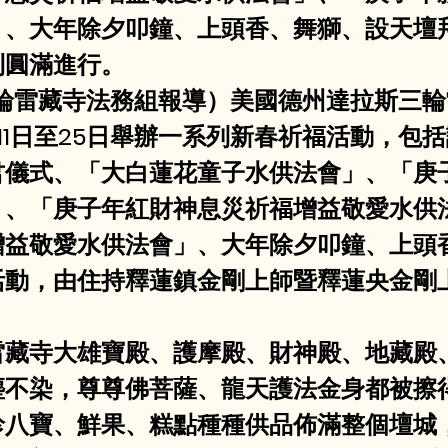
」、大年除夕叩鐘、上頭香、舞獅、設天壇
利圓滿進行。
拉斯三輪雷藏寺法務組報導）美國德州達拉斯三
月11日至25日舉辦一系列新春祈福活動，
君儀式、「大白蓮花童子水供法會」、「庚
」、「庚子年紅財神息災祈福增益敬愛水供
增益敬愛水供法會」、大年除夕叩鐘、上頭
活動，由住持釋蓮鎮金剛上師暨釋蓮央金剛
三輪雷藏寺大雄寶殿、護摩殿、財神殿、地藏
塵不染，尊尊佛菩薩、龍天護法金身都被擦
珍八寶、鮮果、糕點種種供品佈滿整個壇城