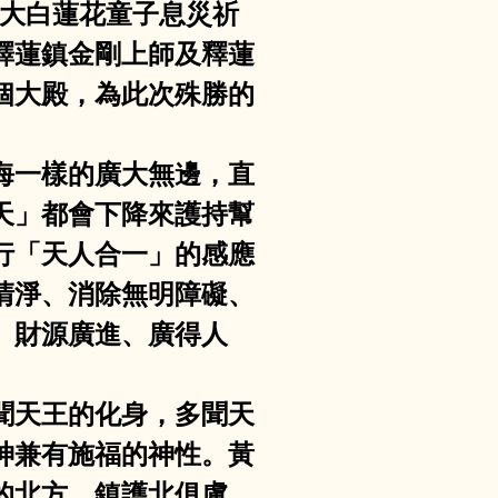
摩大白蓮花童子息災祈
釋蓮鎮金剛上師及釋蓮
個大殿，為此次殊勝的
像海一樣的廣大無邊，直
天」都會下降來護持幫
行「天人合一」的感應
清淨、消除無明障礙、
、財源廣進、廣得人
多聞天王的化身，多聞天
神兼有施福的神性。黃
的北方，鎮護北俱盧