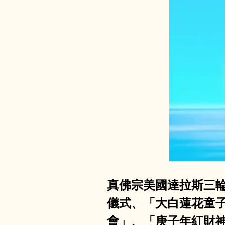
真佛宗美國達拉斯三
儀式、「大白蓮花童
會」、「庚子年紅財