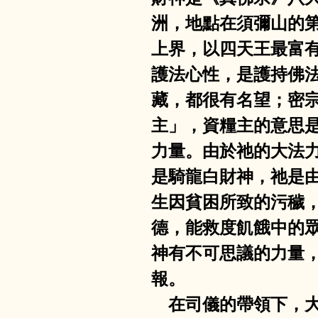
洲，地點在須彌山的
上界，以四天王最富
護法心性，是護持佛
藏，都很有名望；密
主」，資糧主的意思
力量。由於祂的大法
是騎龍白財神，祂是
生因貧困所致的污穢
德，能救度飢餓中的
神有不可思議的力量
報。
    在司儀的帶領