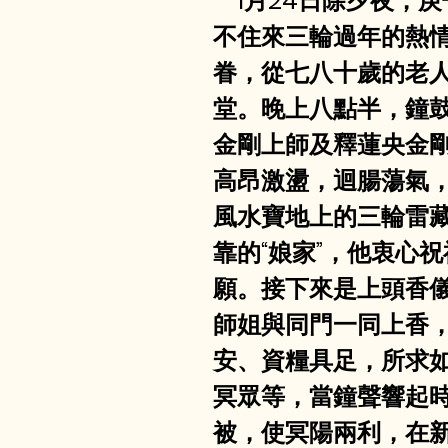
    1月24日除
不住來三輪過年的熱
眷，從七八十歲的老
堂。晚上八點半，鐘
金剛上師及釋蓮央金
高昂激盪，迴腸蕩氣
風水寶地上的三輪雷
靠的“娘家”，他衷心
願。接下來是上頭香儀
師姐與同門一同上香
安、資糧具足，所求
冥眾等，當鐘聲響起
被，使冥陽兩利，在