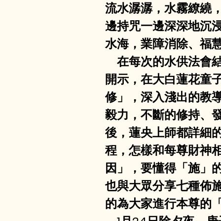
流水潺潺，水霧繚繞
邊持咒一邊深深地沉
水海，業障消除、福
    在每次的水供
開示，在大白蓮花童
修」，深入淺出的教
毅力，不斷的修持、
後，蓮央上師都詳細
程，怎樣和每尊財神
因」，要懂得「施」
也與大眾分享七種佈
的為大家進行本尊的