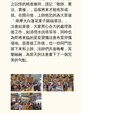
之以恆的精進修持，謹記「敬師、重
法、實修」，這樣將來才能有所成
就。在開示後，上師慈悲的為大眾做
「 南摩大白蓮花童子賜福灌頂」。
法會結束後，大家齊心合力的處理善
後工作，如清理水供塔等等，同時也
為即將來臨的梁皇寶懺法會布置拜懺
場地。當善後工作後，也一些同門也
留下來和上師、法師們共進晚餐，其
樂融融，為當天的法會畫下了一個完
美的句點。