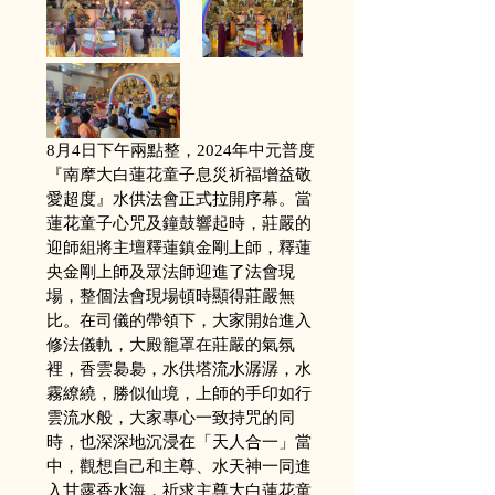
8月4日下午兩點整，2024年中元普度
『南摩大白蓮花童子息災祈福增益敬
愛超度』水供法會正式拉開序幕。當
蓮花童子心咒及鐘鼓響起時，莊嚴的
迎師組將主壇釋蓮鎮金剛上師，釋蓮
央金剛上師及眾法師迎進了法會現
場，整個法會現場頓時顯得莊嚴無
比。在司儀的帶領下，大家開始進入
修法儀軌，大殿籠罩在莊嚴的氣氛
裡，香雲裊裊，水供塔流水潺潺，水
霧繚繞，勝似仙境，上師的手印如行
雲流水般，大家專心一致持咒的同
時，也深深地沉浸在「天人合一」當
中，觀想自己和主尊、水天神一同進
入甘露香水海，祈求主尊大白蓮花童