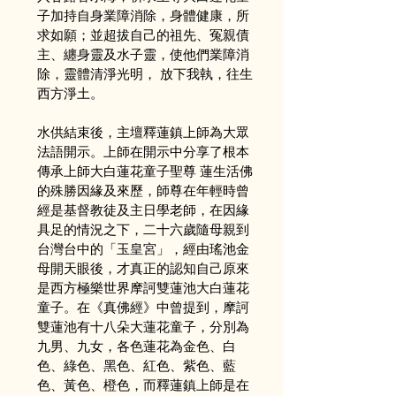
子加持自身業障消除，身體健康，所
求如願；並超拔自己的祖先、冤親債
主、纏身靈及水子靈，使他們業障消
除，靈體清淨光明， 放下我執，往生
西方淨土。
水供結束後，主壇釋蓮鎮上師為大眾
法語開示。上師在開示中分享了根本
傳承上師大白蓮花童子聖尊 蓮生活佛
的殊勝因緣及來歷，師尊在年輕時曾
經是基督教徒及主日學老師，在因緣
具足的情況之下，二十六歲隨母親到
台灣台中的「玉皇宮」，經由瑤池金
母開天眼後，才真正的認知自己原來
是西方極樂世界摩訶雙蓮池大白蓮花
童子。在《真佛經》中曾提到，摩訶
雙蓮池有十八朵大蓮花童子，分別為
九男、九女，各色蓮花為金色、白
色、綠色、黑色、紅色、紫色、藍
色、黃色、橙色，而釋蓮鎮上師是在