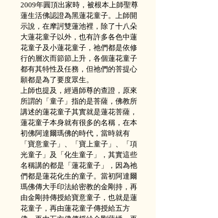
2009年圓頂出家時，被根本上師聖尊 
蓮生活佛認證為黑蓮花童子。上師開
示說，在摩訶雙蓮池裡，除了十八朵
大蓮花童子以外，也有許多各色中蓮
花童子及小蓮花童子，祂們都是依修
行的層次而節節上升，各個蓮花童子
都有其特性及任務，但祂們的菩提心
願都是為了要度眾生。
上師也提及，經過師尊的查證，原來
所謂的「童子」指的是菩薩，佛教所
講述的蓮花童子其實就是蓮花菩薩，
蓮花童子本身就有很多的名稱，在本
初佛阿達爾瑪佛的時代，當時就有
「寶意童子」、「寶上童子」、「項
光童子」及「化生童子」，其實這些
名稱講的都是「蓮花童子」，因為祂
們都是蓮花化生的童子。當初阿達爾
瑪佛傳大手印法給密教的金剛持，再
由金剛持傳授給寶意童子，也就是蓮
花童子，再由蓮花童子傳授給五方