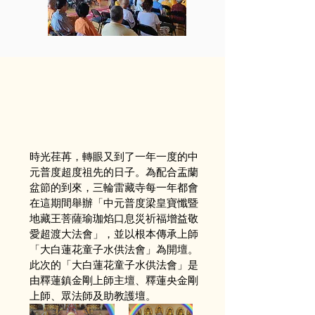
時光荏苒，轉眼又到了一年一度的中
元普度超度祖先的日子。為配合盂蘭
盆節的到來，三輪雷藏寺每一年都會
在這期間舉辦「中元普度梁皇寶懺暨
地藏王菩薩瑜珈焰口息災祈福增益敬
愛超渡大法會」，並以根本傳承上師
「大白蓮花童子水供法會」為開壇。
此次的「大白蓮花童子水供法會」是
由釋蓮鎮金剛上師主壇、釋蓮央金剛
上師、眾法師及助教護壇。