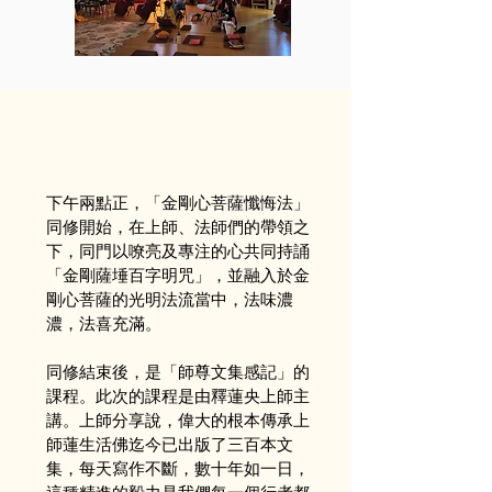
下午兩點正，「金剛心菩薩懺悔法」
同修開始，在上師、法師們的帶領之
下，同門以嘹亮及專注的心共同持誦
「金剛薩埵百字明咒」，並融入於金
剛心菩薩的光明法流當中，法味濃
濃，法喜充滿。
同修結束後，是「師尊文集感記」的
課程。此次的課程是由釋蓮央上師主
講。上師分享說，偉大的根本傳承上
師蓮生活佛迄今已出版了三百本文
集，每天寫作不斷，數十年如一日，