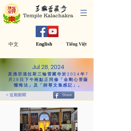
Temple Kalachakra
English
中文
Tiếng Việt
Jul 28, 2024
真佛宗達拉斯三輪雷藏寺於2024年7
月28日下午兩點正同修「金剛心菩薩
懺悔法」及「師尊文集感記」。
< 近期新聞
Share