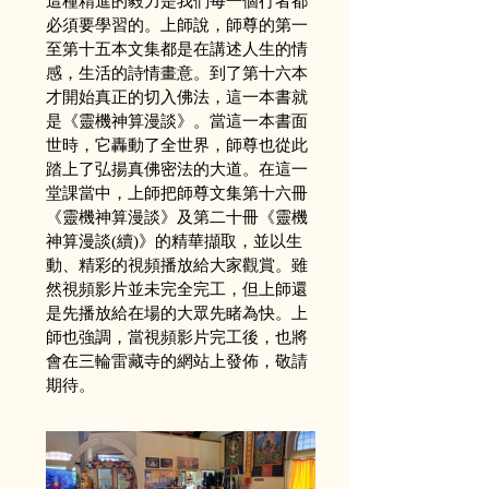
這種精進的毅力是我們每一個行者都
必須要學習的。上師說，師尊的第一
至第十五本文集都是在講述人生的情
感，生活的詩情畫意。到了第十六本
才開始真正的切入佛法，這一本書就
是《靈機神算漫談》。當這一本書面
世時，它轟動了全世界，師尊也從此
踏上了弘揚真佛密法的大道。在這一
堂課當中，上師把師尊文集第十六冊
《靈機神算漫談》及第二十冊《靈機
神算漫談(續)》的精華擷取，並以生
動、精彩的視頻播放給大家觀賞。雖
然視頻影片並未完全完工，但上師還
是先播放給在場的大眾先睹為快。上
師也強調，當視頻影片完工後，也將
會在三輪雷藏寺的網站上發佈，敬請
期待。