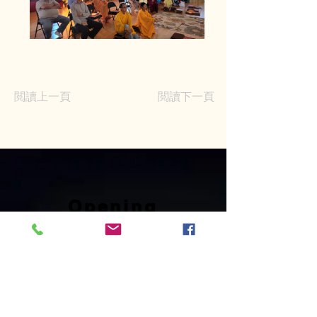
閲讀上一頁
閲讀下一頁
Opening
hours
Tuesday to Sunday 11:00 AM ─
5:00PM
Sunday Activities
2:00 PM ─ 5:00PM