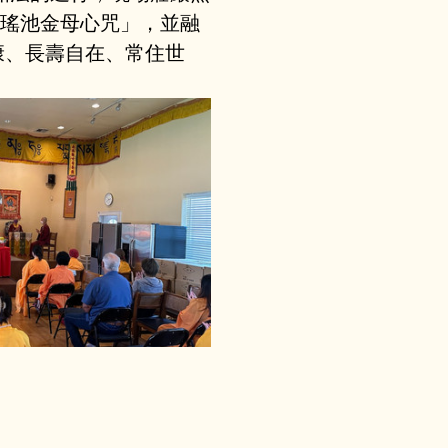
瑤池金母心咒」，並融
康、長壽自在、常住世