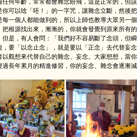
論任何年齡，常常都會雜念紛飛，這是正常的，但該
是你可以唸「呸！」的一字咒，讓雜念立斷，然後把
是每一個人都能做到的，所以上師也教導大眾另一個
，把根源找出來，漸漸的，你就會發覺到原來所有的
。但是，有人會問：「我們好不容易斷了念頭，但瞬
說，要「以念止念」，就是要以「正念」去代替妄念
者以觀想來代替自己的雜念、妄念。大家想想，當你
經過長年累月的精進修習，你的妄念、雜念會逐漸減