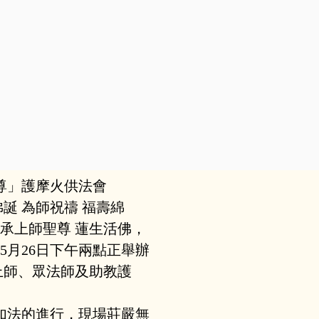
尊」護摩火供法會
誕 為師祝禱 福壽綿
承上師聖尊 蓮生活佛，
5月26日下午兩點正舉辦
上師、眾法師及助教護
如法的進行，現場莊嚴無