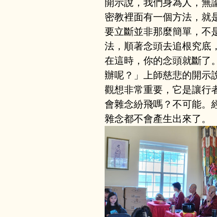
開示說，我們身為人，無
密教裡面有一個方法，就
要立斷並非那麼簡單，不
法，順著念頭去追根究底
在這時，你的念頭就斷了
辦呢？」上師慈悲的開示
觀想非常重要，它是讓行
會雜念紛飛嗎？不可能。
雜念都不會產生出來了。