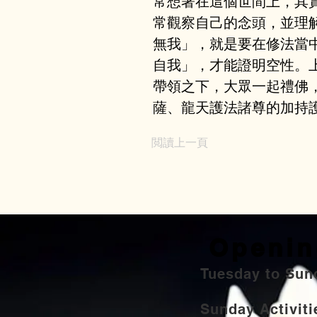
常想著在這個世間上，其
常觀察自己的念頭，並理
無我」，就是要在修法當
自我」，才能證明空性。
帶領之下，大眾一起禮佛
薩、龍天護法諸尊的加持
閲讀上一頁
Openin
Tuesday to Sun
Sunday Activi