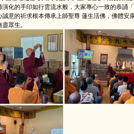
師演化的手印如行雲流水般，大家專心一致的恭誦「
心誠意的祈求根本傳承上師聖尊 蓮生活佛，佛體安
無盡眾生。