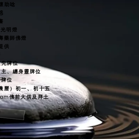
關懷助唸
惑
書
燈/光明燈
延壽藥師佛燈
殿提供
塔
祖先牌位
債主、纏身靈牌位
靈牌位
、
（農曆）初一
初十五
30am佛前大供及拜土