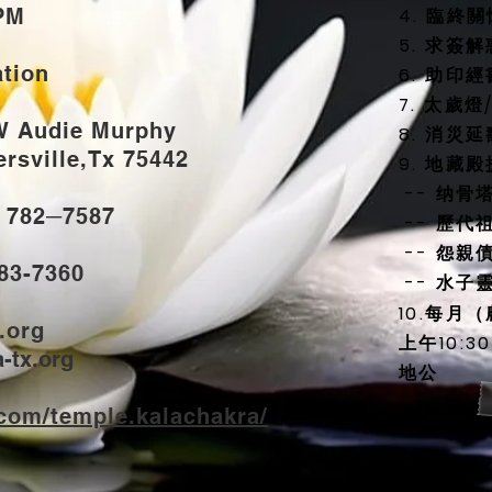
PM
4. 臨終
5. 求簽解
ation
6. 助印經
7. 太歲
W Audie Murphy
8. 消災
sville,Tx 75442
9. 地藏
-- 纳骨
) 782─7587
-- 歷代
-- 怨親
883-7360
-- 水子
10.每月
.org
上午10:
-tx.org
地公
om/temple.kalachakra/