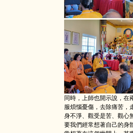
同時，上師也開示說，在
服煩惱憂傷，去除痛苦，
身不淨、觀受是苦、觀心
要我們經常想著自己的身