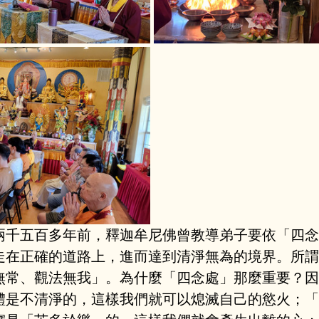
兩千五百多年前，釋迦牟尼佛曾教導弟子要依「四念
走在正確的道路上，進而達到清淨無為的境界。所謂
無常、觀法無我」。為什麼「四念處」那麼重要？因
體是不清淨的，這樣我們就可以熄滅自己的慾火；「