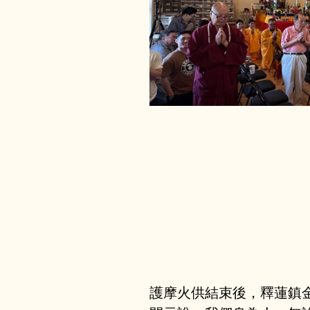
護摩火供結束後，釋蓮鎮