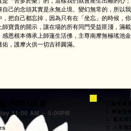
實是「苦多於樂」的，這樣我們就會產生出離的心；
解自己的念頭其實是永無止境、變幻無常的，所以我
中，把自己都忘掉，因為只有在「坐忘」的時候，你
上師寶貴的開示，讓在場的所有同門受益匪淺，滿載
，感恩根本傳承上師蓮生活佛，主尊南摩無極瑤池金
護佑，護摩火供一切吉祥圓滿。
g hours
三輪雷藏
1. 佛像
day 11:00 AM ─ 5:00PM
2. 風
3. 人生
ties