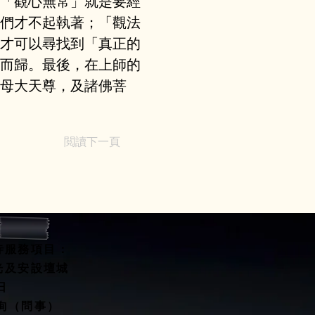
「觀心無常」就是要經
們才不起執著；「觀法
才可以尋找到「真正的
而歸。最後，在上師的
母大天尊，及諸佛菩
閲讀下一頁
寺服務項目：
開光及安設壇城
水擇日
咨詢（問事）