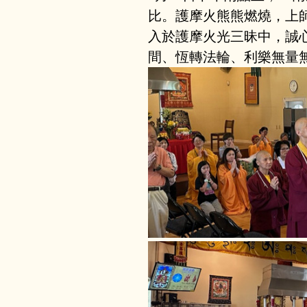
比。護摩火熊熊燃燒，上
入於護摩火光三昧中，誠
間、恆轉法輪、利樂無量