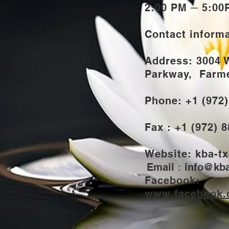
2:00 PM ─ 5:00
Contact inform
Address: 3004 
Parkway,
Farmer
Phone: +1 (972
Fax : +1 (972) 
Website: kba-tx
Email：
info@kba
Facebook:
www.facebook.c