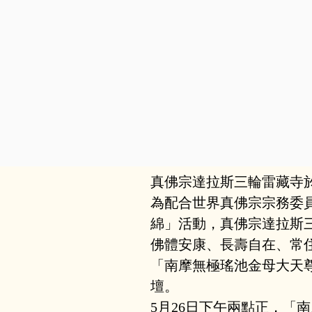
真佛宗達拉斯三輪雷藏寺於
為配合世界真佛宗宗務委員
綿」活動，真佛宗達拉斯
佛體安康、長壽自在、常住
「南摩無極瑤池金母大天
壇。
5月26日下午兩點正，