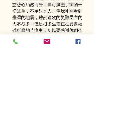
慈悲心油然而升，自可渡盡宇宙的一
切眾生，不單只是人。像我剛剛看到
臺灣的地震，雖然這次的災難受害的
人不很多，但是很多生靈正在受盡摧
残折磨的苦痛中，所以要感謝你們今
天都來發這一份大悲愛心 ，同時也為
自己實踐了日行一善功的善念。 謝謝
大家。
閲讀上一頁
閲讀下一頁
Opening
hours