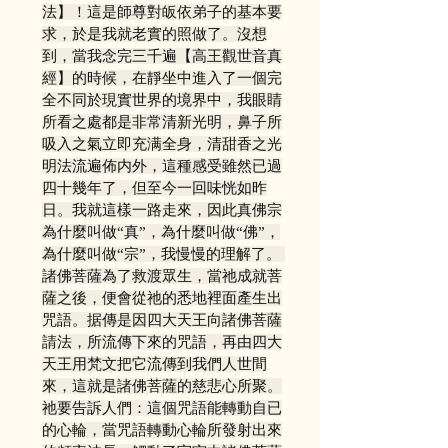
法】！這是師尊對皈依弟子的基本要
求，於是我就老實的照做了。沒想
到，當我念完三千遍【高王觀世音真
經】的時候，在靜坐中進入了一個完
全不同於現實世界的境界中，我眼睛
所看之處都是非常清新光明，鼻子所
吸入之氣立即充满全身，清甜香之光
明法流遍佈内外，這種感受雖然已過
四十幾年了，但至今一回味恍如昨
日。我就這樣一路走來，因此真佛宗
為什麼叫做“真”，為什麼叫做“佛”，
為什麼叫做“宗”，我慢慢的理解了。 
諸佛菩薩為了救渡眾生，當祂成就菩
薩之後，便會從祂的悉地裡面產生出
咒語。据傳是因四大天王向諸佛菩薩
請法，所流傳下來的咒語，再由四大
天王用梵文把它流傳到我們人世間
來，這就是諸佛菩薩的慈悲心所聚。
祂要告訴人們：這個咒語能轉動自已
的心輪，當咒語轉動心輪所發射出來