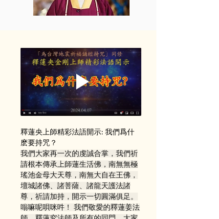
釋蓮央上師精彩法語開示: 我們爲什
麽要持咒？
我們大家再一次的虔誠合掌，我們祈
請根本傳承上師蓮生活佛，南無無極
瑤池金母大天尊，南無大自在王佛，
壇城諸佛、諸菩薩、諸龍天護法諸
尊，祈請加持，開示一切圓滿俱足。
嗡嘛呢唄咪吽！ 我們敬愛的釋蓮姜法
師、釋蓮究法師及所有的同門，大家