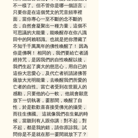
不一樣了。但不管你是哪一個語言，
只要你是在這個梵文的咒音頻率裡
面，當你專心一至不斷的念不斷的
念，自然會凝聚出一種力量，這個不
可思議的大能量，能喚醒存在你八識
田中的阿賴耶識。也就是把你潛藏了
不知千千萬萬年的佛性喚醒了！ 因為
你是佛啊！ 相同的，我們要給亡者誦
經持咒，是因我們的自性喚醒以後，
我們生起了廣大的慈悲心，用自已的
這份大悲愛心，及代亡者祈請諸佛菩
薩放大光明能量，去喚醒我們所愛的
亡者的自性。當亡者受到在世親人的
感動，只要他的心一軟， 他就會願意
放下一切執著，霎那間，喚醒了自
性，於是歡歡喜喜接受佛光的攝受，
而往生佛國。 這就像我們在生氣的時
候，當聽到有人跟你講：對不起，對
不起，都是我的錯，請你原諒我。試
問你是不是就在那一霎間就放下了？ 