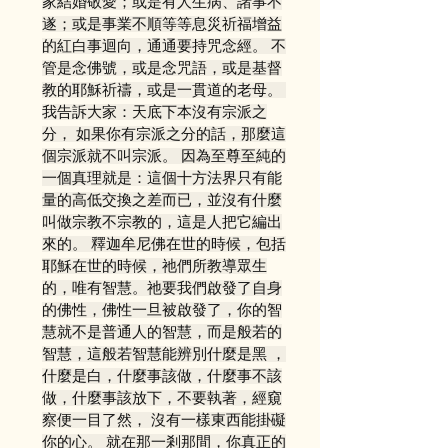
家結婚敬愛；或是有人生病、諸事不
遂；或是事業不順等等息災祈福增益
的紅白事迴向，通通要持咒念經。 不
管是念佛號，或是念咒語，或是基督
教的耶穌祈禱，或是一貫道的老母。 
我告訴大家：天底下本沒有宗派之
分， 如果你有宗派之分的話，那麼這
個宗派就不叫宗派。 因為至尊至純的
一個真理就是：這個十方法界只有能
量的高低交換之差而已，並沒有什麼
叫做宗教不宗教的，這是人把它編出
來的。 釋迦牟尼佛在世的時候，包括
耶穌在世的時候，祂們所教導眾生
的，唯有智慧。祂要我們啟發了自身
的佛性，佛性一旦被啟發了，你的智
慧就不是普通人的智慧，而是般若的
智慧，這般若智慧能辨別什麼是黑 ，
什麼是白，什麼事該做，什麼事不該
做，什麼事該放下，不要執著，經窺
察便一目了然， 沒有一樣東西能掛礙
你的心。 就在那一剎那間，你真正的