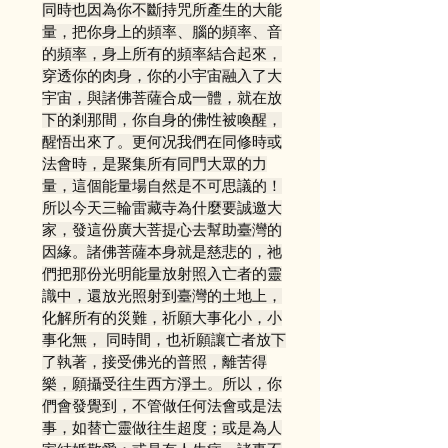
同時也因為你不斷持咒所產生的大能
量，把你身上的頻率、腦的頻率、音
的頻率，身上所有的頻率結合起來，
穿透你的肉身，你的小宇宙融入了大
宇宙，與諸佛菩薩合成一體，就在放
下的剎那間，你自身的佛性被喚醒，
醒悟出來了。更何况我們在同修時或
法會時，是聚集所有同門大眾的力
量，這個能量場自然是不可思議的！
所以今天三輪雷藏寺為什麼要誠邀大
家，發這份廣大菩提心去幫助臺灣的
因緣。諸佛菩薩本身就是慈悲的，祂
們把那份光明能量放射照入亡者的靈
識中，還放光照射到臺灣的土地上，
化解所有的災難，祈願大事化小，小
事化無， 同時間，也祈願讓亡者放下
了執著，接受佛光的普照，離苦得
樂，願攝受往生西方淨土。所以，你
們會發覺到，不管做任何法會或是法
事，如替亡靈做往生超度；或是為人