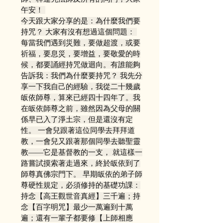
午安！ 
今天跟大家分享的是：為什麼我們要
持咒？ 大家有沒有想過這個問題： 
每當我們遇到災難，要做超渡，或要
祈福，要息災，要增益，要敬愛的時
候，都要誦經持咒做迴向。有誰能夠
告訴我：我們為什麼要持咒？ 我先分
享一下我自己的經驗，我從二十幾歲
皈依師尊，算來已經四十四年了。我
在皈依師尊之前，雖然因為父母的關
係早已入了淨土宗，但是還沒有定
性。 一會兒跟著這位同學去拜拜道
教，一會兒又跟著那個同學去聽聖靈
教——它是基督教的一支， 就這樣一
路嘗試摸索著走過來，終於皈依到了
師尊真佛宗門下。 早期皈依的弟子師
尊硬性規定，必須修持的基礎功課：
持念【高王觀世音真經】三千遍；持
念【百字明咒】最少一萬遍到十萬
遍；還有一輩子都要修【上師相應