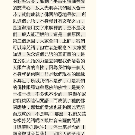
的頻率波長，觸動了宇宙中諸佛菩薩
的慈悲心，放大光明與我們融入合一
時，就能成就了佛國的悉地果位。 所
以這個咒語，本身就具有玄秘之力，
是沒辦法用文字來解釋的，更不是我
們一般人能理解的，這是一個原因。 
第二個原因，大家會問，上師，我們
可以唸咒語，但亡者怎麼念？ 大家要
知道，你念這個咒語的真正目的，是
在於以咒語的力量去開發我們活著的
人跟亡者的自性，因為我們每一個人
本身就是佛啊！只是我們現在的因緣
不具足，所以我們不是佛，可是我們
的佛性跟釋迦牟尼佛的佛性，是完全
一模一樣，不多也不少的。 釋迦牟尼
佛能夠因這個咒語，而成就了祂的佛
國悉地，那我們當然也能夠因此咒語
而成就的，不是嗎！ 那麼，我們又該
怎樣持咒語呢？觀世音菩薩的咒語
【嗡嘛呢唄咪吽】，淨土宗是念的【 
南摩觀世音菩薩】，印度人的念法又