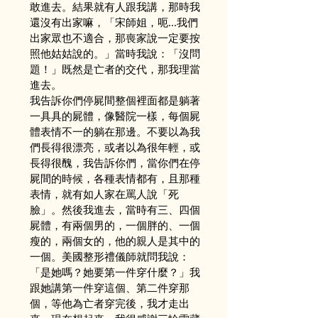
敢進去。結果就有人跟我講，那時我
還沒有出家嘛，「宋師姐，呃...我們
出家眾也不適合，那喪家說一定要按
照他姑姑說的。」當時我說：「沒問
題！」既然是亡者的交代，那我理當
進去。
我告訴你們停屍間整個裡面都是躺著
一具具的屍體，像醫院一樣，每個屍
體表情不一的躺在那邊。不要以為我
們長得很漂亮，或者以為很年輕，或
長得很醜，我告訴你們，當你們在停
屍間的時候，各種表情都有，且那種
表情，就有如人家在罵人說「死
臉」。然後我進去，當時有三、四個
屍體，有兩個男的，一個胖的、一個
瘦的，兩個女的，他的親人是其中的
一個。美國整形禮儀師就問我說：
「是她嗎？她要第一件穿什麼？」我
跟她講第一件穿這個、第二件穿那
個，等他為亡者穿完後，我才走出