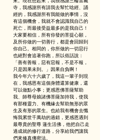
來。現在想起來，我很感謝三輪雷藏
寺，我感謝所有請我去幫忙唸經、誦
經的，我感謝所有我能做的事情，沒
有這個機會，我就不會認識我自己的
死亡，而最後受益最多的是我自己！
大家要相信，所有你發的菩提心願，
及所你做的一切善行，都是會回歸到
你自己。相同的，你所做的一切惡行
也絕對會追著你跑，所以俗話說：
「善有善報，惡有惡報，不是不報，
只是因果未到。」因果自負啊！
我今年六十六歲了，我這一輩子到現
在，我感恩有這個身體還算健康，還
可以做點小事；更感恩佛菩薩幫助
我、師尊母娘諸佛菩薩加持我，使我
有那種靈力、有機緣去幫助無形的眾
生及有形的眾生。也給我有機會去懺
悔我累世千萬劫的過錯，更感恩遇到
最尊貴的聖尊 蓮生活佛，他把自己走
過成就的修行道路，分享給我們讓我
們來修真佛密法。