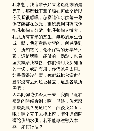
我常想，我這輩子如果迷迷糊糊的走
完了，那麼我下輩子該在何處？所以
今天我很感嘆，怎麼這個水供每一尊
佛菩薩都在放光，更沒想到阿彌陀佛
把我整個人分散、把我整個人擴大，
我跟所有有形的眾生、無形的眾生合
成一體，我願意將所學的、所感受到
的、所知道的，毫不保留的分享給大
家，這是我唯一能做的一點點，也希
望大家給我機會。你們借用我所知道
的一切，或許有用，你們就拿去用。
如果覺得沒什麼，你們就把它當做什
麼都沒有丟到垃圾桶去，這是各取所
需吧！
因為阿彌陀佛今天一來，我自己跪在
那邊的時候看到：啊！母娘，你怎麼
那麼高興？笑瞇瞇的！然後我又看，
哦！啊？完了以後上座，演化這個阿
彌陀佛的水供，若不能專注融入本
尊，如何行法？