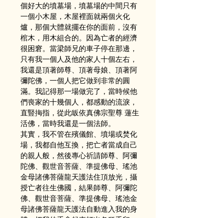
個好大的墳墓場，墳墓場的中間只有
一個小木屋，木屋裡面就兩個火化
爐，那個大體就擺在你的面前，沒有
棺木，用木組合的。因為亡者的經濟
很困窘。當梁師兄的車子停在那邊，
只有我一個人及他的家人十個左右，
我還是頂著師尊、頂著母娘、頂著阿
彌陀佛，一個人把它做到非常的圓
滿。我記得那一場做完了，當時候他
們喪家的十幾個人，都感動的流淚，
直豎挴指，從此皈依真佛宗聖尊 蓮生
活佛，當時我還是一個法師。
其實，我不管在殯儀館、墳場或焚化
場，我都自他互換，把亡者當成自己
的親人般，然後專心祈請師尊、阿彌
陀佛、觀世音菩薩、準提佛母、瑤池
金母諸佛菩薩龍天護法住頂放光，攝
授亡者往生佛國，結果師尊、阿彌陀
佛、觀世音菩薩、準提佛母、瑤池金
母諸佛菩薩龍天護法自動進入我的身