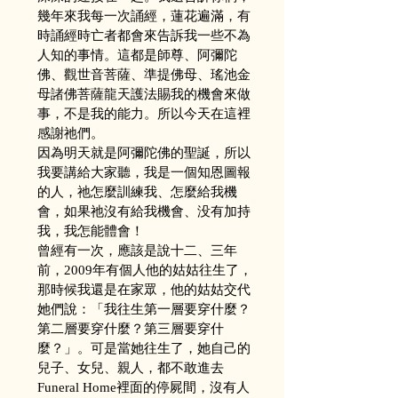
幾年來我每一次誦經，蓮花遍滿，有
時誦經時亡者都會來告訴我一些不為
人知的事情。這都是師尊、阿彌陀
佛、觀世音菩薩、準提佛母、瑤池金
母諸佛菩薩龍天護法賜我的機會來做
事，不是我的能力。所以今天在這裡
感謝祂們。
因為明天就是阿彌陀佛的聖誕，所以
我要講給大家聽，我是一個知恩圖報
的人，祂怎麼訓練我、怎麼給我機
會，如果祂沒有給我機會、没有加持
我，我怎能體會！
曾經有一次，應該是說十二、三年
前，2009年有個人他的姑姑往生了，
那時候我還是在家眾，他的姑姑交代
她們說：「我往生第一層要穿什麼？
第二層要穿什麼？第三層要穿什
麼？」。可是當她往生了，她自己的
兒子、女兒、親人，都不敢進去
Funeral Home裡面的停屍間，沒有人