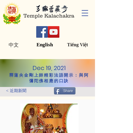
Temple Kalachakra
English
中文
Tiếng Việt
Dec 19, 2021
釋蓮央金剛上師精彩法語開示：與阿
彌陀佛相應的口訣
< 近期新聞
Share