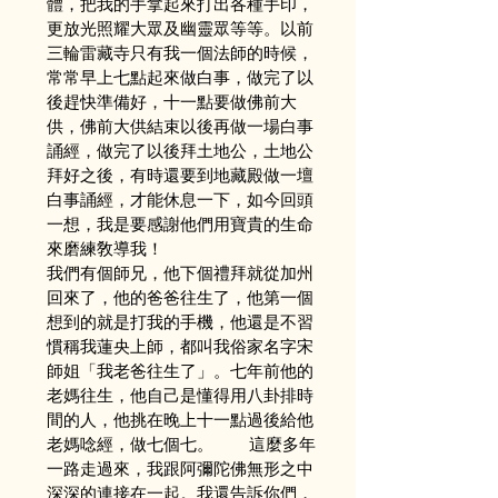
體，把我的手拿起來打出各種手印，
更放光照耀大眾及幽靈眾等等。以前
三輪雷藏寺只有我一個法師的時候，
常常早上七點起來做白事，做完了以
後趕快準備好，十一點要做佛前大
供，佛前大供結束以後再做一場白事
誦經，做完了以後拜土地公，土地公
拜好之後，有時還要到地藏殿做一壇
白事誦經，才能休息一下，如今回頭
一想，我是要感謝他們用寶貴的生命
來磨練敎導我！
我們有個師兄，他下個禮拜就從加州
回來了，他的爸爸往生了，他第一個
想到的就是打我的手機，他還是不習
慣稱我蓮央上師，都叫我俗家名字宋
師姐「我老爸往生了」。七年前他的
老媽往生，他自己是懂得用八卦排時
間的人，他挑在晚上十一點過後給他
老媽唸經，做七個七。        這麼多年
一路走過來，我跟阿彌陀佛無形之中
深深的連接在一起。我還告訴你們，