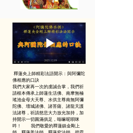
 釋蓮央上師精彩法語開示：與阿彌陀
佛相應的口訣
我們大家再一次的虔誠合掌，我們祈
請根本傳承上師蓮生活佛、南摩無極
瑤池金母大天尊、水供主尊南無阿彌
陀佛、壇城諸佛、諸菩薩、諸龍天護
法諸尊，祈請慈悲大力放光加持，加
持開示一切圓滿俱足，嗡嘛呢唄咪
吽！        我們敬愛的釋蓮鎮金剛上
師，釋蓮姜法師、釋蓮究法師，碧霞