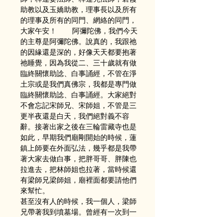
助教以及玉嬌助教，理事長以及所有
的理事及所有的同門、網絡的同門，
大家午安！        阿彌陀佛，我們今天
的主尊是阿彌陀佛。說真的，我跟祂
的因緣還是深的，好像天天都要抱著
祂睡覺，因為我從二、三十歲就有做
臨終關懷助諗、白事誦經，不管在淨
土宗或是我們真佛宗，我都是專門做
臨終關懷助諗、白事誦經。大家絕對
不會忘記宋師兄、宋師姐，不管是三
更半夜還是白天，我們絕對義不容
辭。接著出家之後在三輪雷藏寺也是
如此，早期我們廟剛開始的時候，蓮
鎮上師要在外面弘法，幾乎都是我帶
著大家去做白事，把胖哥哥、胖陳也
拉進去，把林師姐也拉著，當時候還
有梁師兄梁師姐，廟裡面都要請他們
來幫忙。
甚至沒有人的時候，我一個人，梁師
兄帶著我到墳墓場。曾經有一次到一