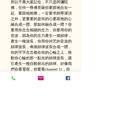
所以千萬大家記住，不只是阿彌陀
佛，任何一尊佛菩薩你要跟祂合在一
起、要跟祂相應，一定要求師尊灌頂
之外，更重要的是你的心要跟祂的心
融合成一體。那如何融合成一體？你
要用你念念相續的念力，你要用你的
音波，因為你的念力產生一個頻律，
產生一種波長，你用你持咒的音波的
頻律波長，兩個頻律波長合成一體，
你的字字念念都在你的心輪之上，推
動你心輪的那一點光的頻律波長，讓
它產生一種自動射出的頻律。好像我
們在看電視，你要看channel 11，你
就調到channel 11，這樣子這個頻律
就〝咻"直接入宇宙的宇宙心，大宇宙
心跟小宇宙心合成一體，你就是阿彌
陀佛，祂的誓願就是你的誓願，你是
根本傳承上師大白蓮花童子，祂的誓
願就是你的誓願；你是瑤池金母，你
就跟瑤池金母，不要忘記祂的誓願；
你是準提佛母，你就跟祂的誓願。融