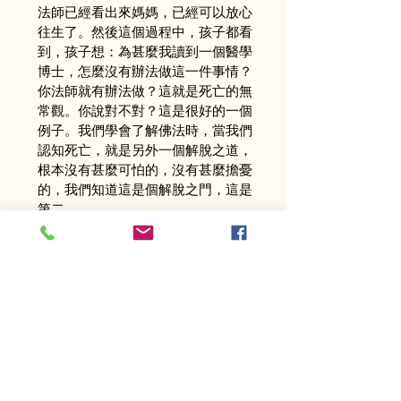
法師已經看出來媽媽，已經可以放心
往生了。然後這個過程中，孩子都看
到，孩子想：為甚麼我讀到一個醫學
博士，怎麼沒有辦法做這一件事情？
你法師就有辦法做？這就是死亡的無
常觀。你說對不對？這是很好的一個
例子。我們學會了解佛法時，當我們
認知死亡，就是另外一個解脫之道，
根本沒有甚麼可怕的，沒有甚麼擔憂
的，我們知道這是個解脫之門，這是
第二。
第三個、無所得觀，
世界上所有的東
西都不可得，不能堅持，就是我們所
謂的執著，你再執著任何一件東西，
都只是在剎那之間而已，跟無常一樣
的道理。所以不執著，這世間所有的
東西，没有一樣是屬於你的it is not 
belongs to you forever，是這樣子的。
第四個、無我觀，當你要看到這些東
西的時候，上師告訴你，最重要要有