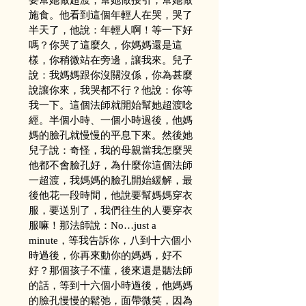
施食。他看到這個年輕人在哭，哭了
半天了，他說：年輕人啊！等一下好
嗎？你哭了這麼久，你媽媽還是這
樣，你稍微站在旁邊，讓我來。兒子
說：我媽媽跟你沒關沒係，你為甚麼
說讓你來，我哭都不行？他說：你等
我一下。這個法師就開始幫她超渡唸
經。半個小時、一個小時過後，他媽
媽的臉孔就慢慢的平息下來。然後她
兒子說：奇怪，我的母親當我怎麼哭
他都不會臉孔好，為什麼你這個法師
一超渡，我媽媽的臉孔開始緩解，最
後他花一段時間，他說要幫媽媽穿衣
服，要送別了，我們往生的人要穿衣
服嘛！那法師說：No…just a 
minute，等我告訴你，八到十六個小
時過後，你再來動你的媽媽，好不
好？那個孩子不懂，後來還是聽法師
的話，等到十六個小時過後，他媽媽
的臉孔慢慢的鬆弛，面帶微笑，因為