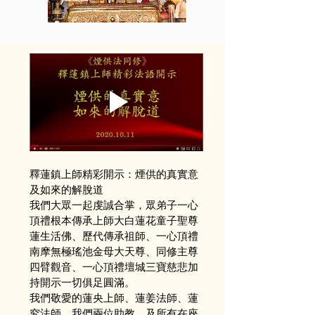
釋蓮鎮上師精彩開示：煙供的真實意
及如來的解脫道
我們大眾一起虔誠合掌，眾弟子一心
頂禮根本傳承上師大白蓮花童子聖尊
蓮生活佛、歷代傳承祖師、一心頂禮
南摩無極瑤池金母大天尊、同修主尊
四臂觀音、一心頂禮壇城三寶慈悲加
持開示一切俱足圓滿。
我們敬愛的蓮央上師、蓮姜法師、蓮
究法師、我們兩位助教、及所有在座