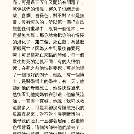
亮，可是過三五年又開始有問題了，
就像我們的僧服，穿久了也總是會
破、會爛、會褪色，對不對？都是無
常，沒有恆久的，所以第一個把自己
觀想任何世界中，沒有一個恆常，一
定是無常觀，那你就會把你的心慢慢
的淡化了。
第二個
、死亡觀，為甚麼
要觀死亡？因為人生到最後都要死
嘛！可是當死亡來臨的時候，每一個
眾生對死的定義不同，有的人很怕
死，在死之前他怕得要死，可是他舉
了一個很好的例子，他說：有一個博
士，是醫學博士的學生，有一天，他
聽到他的母親死亡，他趕快趕過來，
然後看到他媽媽躺在那邊，他痛哭流
涕，一直哭一直喊，他說：我可以救
這麼多人，可是我卻沒有辦法把我的
母親救起來，對不對？哭哭啼啼的，
他母親的臉孔一直鄒著眉頭，然後臉
色很難看，這個法師被他們請去了，
要幫她做超渡，幫她做接引，幫她做