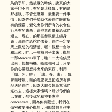
鳥的手印。然後飛的時候，說真的大
家手印不同，有的是這樣飄，有的是
那樣飄，不管怎麼飄，最重要一件事
情，因為你們手勢就代表你們眼前所
有的煙霧，變化出你們所有的衣食住
行所有的東西，這些東西供養給你們
過去、現在、的那些怨親債主纏身
靈，那你們給袉們供養，你們一定要
馬上觀想的很清楚。喔！觀想一台冰
箱出來，哇…一整棟房子出來，觀想
一部Mercedes車子，哇！一大堆供品
出來，觀想飛機、輪船都可以，只要
你的心量觀想得出來的東西，利用
「嗡。阿。吽」 「讓。養。康」，飄
呀飄呀飄，飄的意思就是把這所有供
品送給你們，因為大鵬金翅鳥幫我們
送出去，這樣大家懂嗎？所以你們自
己在做，然後你的精神要專注
concentrate，因為你有觀想，我們在
做密教要用心觀想，用四臂觀音作主