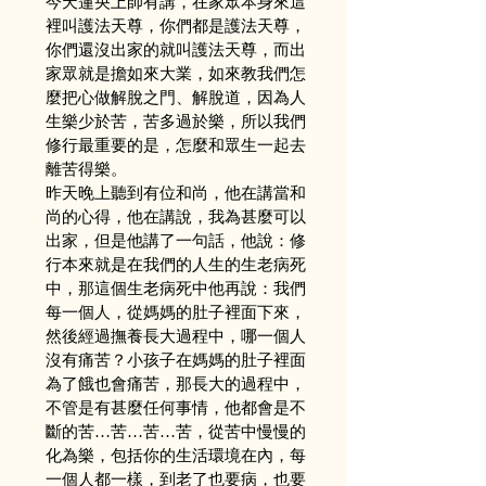
今天蓮央上師有講，在家眾本身來這
裡叫護法天尊，你們都是護法天尊，
你們還沒出家的就叫護法天尊，而出
家眾就是擔如來大業，如來教我們怎
麼把心做解脫之門、解脫道，因為人
生樂少於苦，苦多過於樂，所以我們
修行最重要的是，怎麼和眾生一起去
離苦得樂。
昨天晚上聽到有位和尚，他在講當和
尚的心得，他在講說，我為甚麼可以
出家，但是他講了一句話，他說：修
行本來就是在我們的人生的生老病死
中，那這個生老病死中他再說：我們
每一個人，從媽媽的肚子裡面下來，
然後經過撫養長大過程中，哪一個人
沒有痛苦？小孩子在媽媽的肚子裡面
為了餓也會痛苦，那長大的過程中，
不管是有甚麼任何事情，他都會是不
斷的苦…苦…苦…苦，從苦中慢慢的
化為樂，包括你的生活環境在內，每
一個人都一樣，到老了也要病，也要