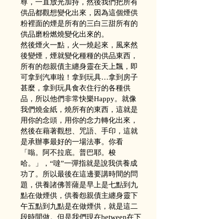
尊，一直放光加持，然後我們把所有
供品都觀想變化出來，因為這個煙供
粉裡面的煙是所有的三白三甜所有的
供品磨粉燃燒變化出來的。
然後煙火一點，火一燒起來，風來然
後變煙，煙就變化種種的供品東西，
所有的怨親債主纏身靈在天上飄，即
可拿到汽車啦！拿到玩具…拿到房子
甚麼，拿到玩具食衣住行的各種供
品，所以他們非常快樂Happy。就像
我們燒金紙，燒所有的東西，這就是
用你的念頭，用你的念力轉化出來，
然後在藉著觀想、咒語、手印，這就
是承辦事最好的一場法事。你看
「嗡。阿不拉底。普巴耶。梭
哈。」，“噠”一彈指就是說我供養成
功了。所以最後在這邊要講時間的問
題，供養諸佛菩薩是早上是七點到九
點在做煙供，供養怨親債主纏身靈下
午五點到九點是在做煙供，就是這二
段時間做。但是我們現在between在下