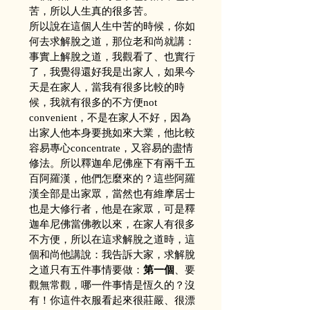
苦，所以人生真的很多苦。
所以說在這個人生中苦的時候，你如
何去求解脫之道，那位老和尚就講：
事實上解脫之道，我觀看了、也實行
了，我覺得還好我是出家人，如果今
天是在家人，當我有很多比較的時
候，我就有很多的不方便not 
convenient，不是在家人不好，因為
出家人他本身要挑如來大業，他比較
容易專心concentrate，又容易的盡情
修法。所以釋迦牟尼佛座下有兩千五
百阿羅漢，他們怎麼來的？這些阿羅
漢全部是出家眾，當然也有維摩居士
也是大修行者，他是在家眾，可是釋
迦牟尼佛當佛教以來，在家人有很多
不方便，所以在這求解脫之道時，這
個和尚他講說：我告訴大家，求解脫
之道只有五件事情要做：
第一個
、要
觀無常觀，哪一件事情是恆久的？沒
有！你這件衣服看起來很莊嚴、很漂