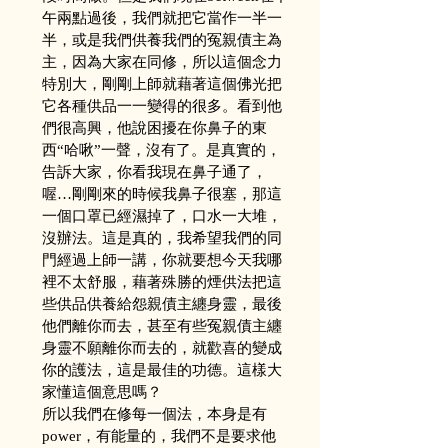
午兩點過後，我們就把它當作一半一
半，或是我們供養我們的冤親債主為
主，因為大家在同修，所以這個念力
特別大，剛剛上師就藉著這個佛光把
它各種供品一一變得的很多。看到他
們很高興，他說困擾在你鼻子的東
西“哈啾”一聲，沒有了。是真實的，
告訴大家，你看我現在鼻子通了，
喔…剛剛來的時候我鼻子很塞，那這
一個口罩已經濕掉了，口水一大堆，
沒辦法。這是真的，我希望我們的同
門經過上師一講，你就要想今天我哪
裡不太舒服，藉著殊勝的煙供法把這
些供品供養給怨親債主纏身靈，最後
他們離你而去，甚至有些冤親債主纏
身靈不願離你而去的，就歡喜的變成
你的護法，這是最佳的功德。這樣大
家懂這個意思嗎？
所以我們在修每一個法，本身是有
power，有能量的，我們不是要求他