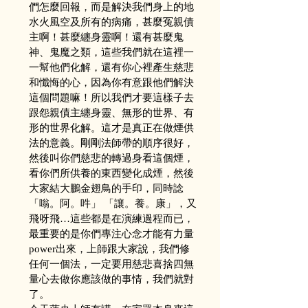
們怎麼回報，而是解決我們身上的地
水火風空及所有的病痛，甚麼冤親債
主啊！甚麼纏身靈啊！還有甚麼鬼
神、鬼魔之類，這些我們就在這裡一
一幫他們化解，還有你心裡產生慈悲
和懺悔的心，因為你有意跟他們解決
這個問題嘛！所以我們才要這樣子去
跟怨親債主纏身靈、無形的世界、有
形的世界化解。這才是真正在做煙供
法的意義。剛剛法師帶的順序很好，
然後叫你們慈悲的轉過身看這個煙，
看你們所供養的東西變化成煙，然後
大家結大鵬金翅鳥的手印，同時諗
「嗡。阿。吽」 「讓。養。康」，又
飛呀飛…這些都是在演練過程而已，
最重要的是你們專注心念才能有力量
power出來，上師跟大家說，我們修
任何一個法，一定要用慈悲喜捨四無
量心去做你應該做的事情，我們就對
了。