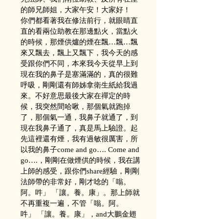
的師兄師姐，大家午安！大家好！
你們都看著我在修法前行，就眼睛直
直的看兩位助教在那邊點火，當點火
的時候，那煙供爐的煙在飄…飄…飄
來又飄去，飄上又飄下，我今天的感
受跟你們不同，本來我今天從早上到
現在我的鼻子是塞滿滿的，真的很難
呼吸，剛剛還有師姊拿衛生紙給我過
來。不好意思最後大家在禪定的時
候，我突然間哈啾，那個氣就跑掉
了，那個氣一通，我鼻子就通了，到
現在我鼻子通了，真是馬上驗證。起
先這裡還有煙，我有過敏很厲害，所
以我的鼻子come and go…. Come and 
go….，剛剛在做煙供的時候，我在講
上師的感受，跟你們share經驗，剛剛
法師帶的非常好，剛才唸的「嗡。
阿。吽」 「讓。養。康」。那上師就
不再重複一遍，不管「嗡。阿。
吽」 「讓。養。康」，and大鵬金翅