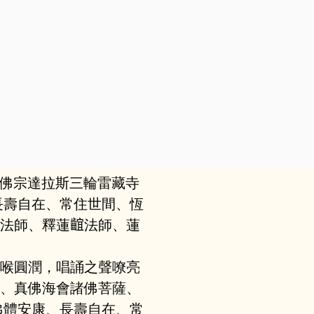
，真佛宗達拉斯三輪雷藏寺
長壽自在、常住世間、恆
法師、釋蓮𪘲法師、蓮
喉圓潤，唱誦之聲嘹亮
、真佛海會諸佛菩薩、
佛體安康、長壽自在、常