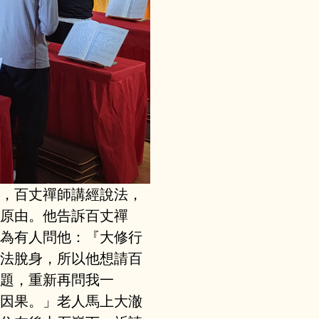
，百丈禪師講經說法，
原由。他告訴百丈禪
為有人問他：『大修行
法脫身，所以他想請百
題，重新再問我一
因果。」老人馬上大澈