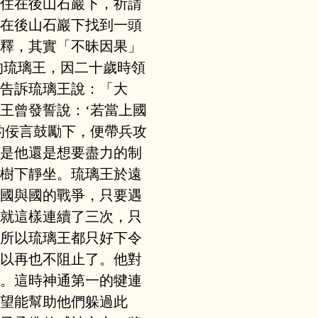
住在後山石巖下，祈請
在後山石巖下找到一頭
釋，其實「不昧因果」
的琉璃王，因二十歲時領
告訴琉璃王說：「大
王曾發誓說：‘若當上國
的佞言鼓勵下，便帶兵攻
是他還是想要盡力的制
樹下靜坐。琉璃王於遠
國與國的戰爭，只要遇
就這樣連續了三次，只
所以琉璃王都只好下令
以再也不阻止了。他對
。這時神通第一的犍連
望能幫助他們躲過此