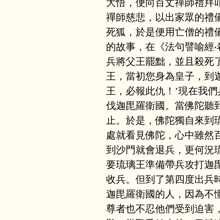
大悟，便向百丈禪師禮拜
禪師慈悲，以出家眾的禮
死狐，於是便用亡僧的禮
的故事，在《法句譬喻經
兵將父王罷黜，並且殺死
王，當初您身為皇子，到
王，必報此仇！’現在我
伐迦毘羅衛國。當佛陀聽
止。於是，佛陀獨自來到
處就看見佛陀，心中雖然
到沙門就會退兵，更何況
要琉璃王準備帶兵攻打迦
收兵。但到了第四度出兵
迦毘羅衛國的人，因為不
尊者也不忍他們受到迫害