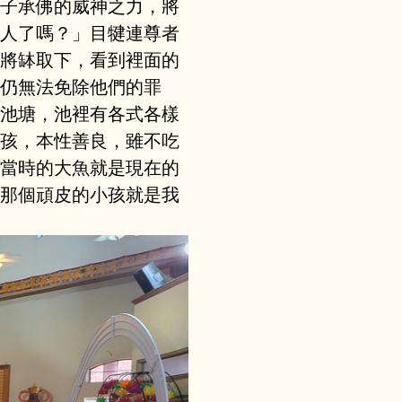
子承佛的威神之力，將
人了嗎？」目犍連尊者
將缽取下，看到裡面的
仍無法免除他們的罪
池塘，池裡有各式各樣
孩，本性善良，雖不吃
當時的大魚就是現在的
那個頑皮的小孩就是我