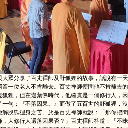
與大眾分享了百丈禪師及野狐狸的故事，話說有一天
獨留一位老人不肯離去。百丈禪師便問他不肯離去的
隻狐狸，但在迦葉佛時代，他確實是一個修行人，因
了一句：『不落因果。』而做了五百世的野狐狸，沒
他解脫狐狸身之苦。於是百丈禪師就說：「那你把問
師，大修行人還落因果否？」百丈禪師答道：「不昧