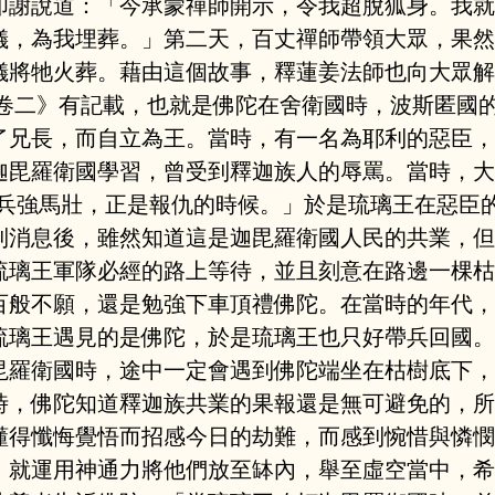
叩謝說道：「今承蒙禪師開示，令我超脫狐身。我就
儀，為我埋葬。」第二天，百丈禪師帶領大眾，果然
儀將牠火葬。藉由這個故事，釋蓮姜法師也向大眾解
‧卷二》有記載，也就是佛陀在舍衛國時，波斯匿國
了兄長，而自立為王。當時，有一名為耶利的惡臣，
迦毘羅衛國學習，曾受到釋迦族人的辱罵。當時，大
們兵強馬壯，正是報仇的時候。」於是琉璃王在惡臣
到消息後，雖然知道這是迦毘羅衛國人民的共業，但
琉璃王軍隊必經的路上等待，並且刻意在路邊一棵枯
百般不願，還是勉強下車頂禮佛陀。在當時的年代，
琉璃王遇見的是佛陀，於是琉璃王也只好帶兵回國。
毘羅衛國時，途中一定會遇到佛陀端坐在枯樹底下，
時，佛陀知道釋迦族共業的果報還是無可避免的，所
懂得懺悔覺悟而招感今日的劫難，而感到惋惜與憐憫
，就運用神通力將他們放至缽內，舉至虛空當中，希