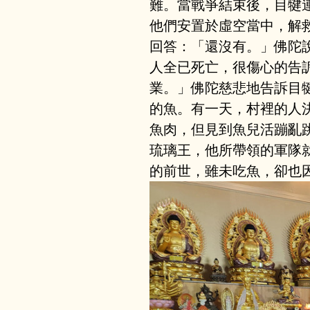
難。當戰爭結束後，目犍
他們安置於虛空當中，解
回答：「還沒有。」佛陀
人全已死亡，很傷心的告
業。」佛陀慈悲地告訴目
的魚。有一天，村裡的人
魚肉，但見到魚兒活蹦亂
琉璃王，他所帶領的軍隊
的前世，雖未吃魚，卻也