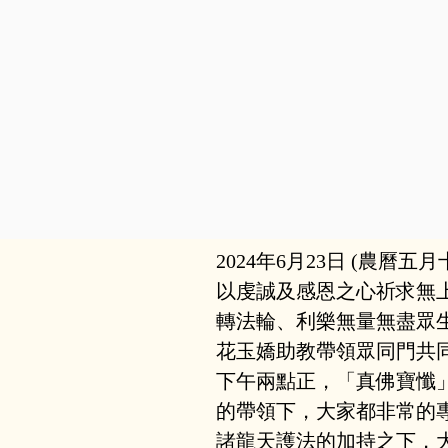
2024年6月23日 (農
以虔誠及感恩之心祈求無
轉法輪、利樂無量無盡眾
花玉嬌助教帶領眾同門共
下午兩點正，「真佛寶懺
的帶領下，大家都非常的
諸龍天護法的加持之下，