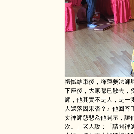
禮懺結束後，釋蓮姜法師
下座後，大家都已散去，
師，他其實不是人，是一
人還落因果否？』他回答
丈禪師慈悲為他開示，讓
次。」老人說：「請問禪