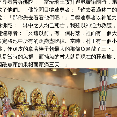
連尊者告訴佛陀：「當琉璃王攻打迦毘羅衛國時，弟
救了他們。」佛陀問目犍連尊者：「你去看過缽中的
說：「那你先去看看他們吧！」目犍連尊者以神通力
訴佛陀：「缽中之人均已死亡，我雖以神通力救護，
犍連尊者：「久遠以前，有一個村落，裡面有一個大
決定將池中所有的魚撈盡吃掉。當時，村里有一個小
跳，便頑皮的拿著棒子朝最大的那條魚頭敲了三下。
就是當時的魚群，而捕魚的村人就是現在的釋迦族，
因敲魚頭的果報而頭痛三天。」