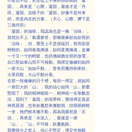
什麼也不想，於是從上半身的頭部開始「凝
固」，再來是「心際」凝固，最後才是「丹
田」凝固。這樣子的「凝固」好像不是外來
的，而是內在的力量。（天心、心際、臍下是
三個丹田）
「凝固」的滋味，我認為也是一種「法味」，
當然比不上「氣通脈管」那種痠麻欲仙欲死的
「法味」，但，覺受上不是很猛烈，然而卻是
輕輕的，如同春風拂過，如同柔夷撫過，皮膚
一寸又一寸的輕鬆，也彷彿細胞全部的放電，
自己堅如泰山而不可移動。我禪定修練到如同
一座大山「如如不動」。曾有邪魔持劍來砍、
火星四瓶，大山不動分毫。
在那一段修練的日子裡，每回一禪定，就如同
一座巨大的「山」，我的信心如同「山」那麼
堅固了，我的精神能統一，精神統一全靠數息
法，我到了「凝固」的境界時，覺得禪定真是
神異莫測，也有妖魔想來搬動我，但我祇輕輕
一坐，祂們根本搬不動，因為我最初是「石
頭」，再來是「水泥人」，最後是一座
「山」，「山」不可移，妖魔氣餒。
我覺得今之世人，信心不堅定，禪定也無毅