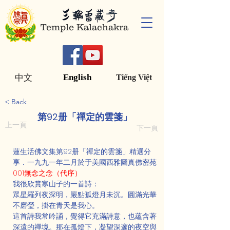
Temple Kalachakra
English
中文
Tiếng Việt
< Back
第92册「禪定的雲箋」
上一頁
下一頁
蓮生活佛文集第92册「禪定的雲箋」精選分
享．一九九一年二月於于美國西雅圖真佛密苑
001無念之念（代序）
我很欣賞寒山子的一首詩：
眾星羅列夜深明，嚴點孤燈月未沉。圓滿光華
不磨瑩，掛在青天是我心。
這首詩我常吟誦，覺得它充滿詩意，也蘊含著
深遠的禪境。那在孤燈下，凝望深邃的夜空與