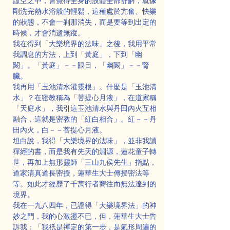
虛空之中，會覺得全身的肢體全部舒解，就像
剛洗完熱水浴般的輕鬆，這種處於亢奮、快樂
的狀態，不會一剎那消失，而是要等到出定的
時候，才會消逝無蹤。
我在得到「大樂境界的法味」之後，我用平常
我調息的方法，上到「黃庭」，下到「幽
闕」。「黃庭」－－眼目，「幽闕」－－腎
臟。
我再用「玉池清水灌靈根」。什麼是「玉池清
水」？在密教稱為「菩提心月液」，在道家稱
「天庭水」，我引這玉池清水與丹田內火互相
融合，這就是密教的「紅白相合」。紅－－丹
田內火，白－－菩提心月液。
坦白說，我得「大樂境界的法味」，並非我讀
禪經的書，而是我有先天的淵源，蓮花童子轉
世，再加上無形靈師「三山九侯先生」指點，
道家清真道長密授，蓮華生大士傳授密法等
等。如此才經歷了千萬行者嚮往而無法達到的
境界。
我在一九八四年，已證得「大樂境界法」的神
妙之門，我的心激盪不已，但，蓮華生大士告
訴我：「我祇是禪定的第一步，是氣形周遍的