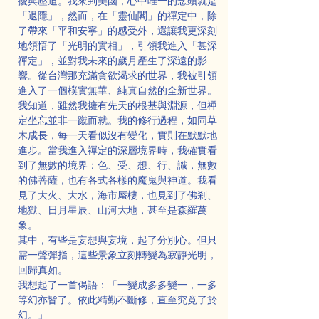
擾與壓迫。我來到美國，心中唯一的念頭就是
「退隱」，然而，在「靈仙閣」的禪定中，除
了帶來「平和安寧」的感受外，還讓我更深刻
地領悟了「光明的實相」，引領我進入「甚深
禪定」，並對我未來的歲月產生了深遠的影
響。從台灣那充滿貪欲渴求的世界，我被引領
進入了一個樸實無華、純真自然的全新世界。
我知道，雖然我擁有先天的根基與淵源，但禪
定坐忘並非一蹴而就。我的修行過程，如同草
木成長，每一天看似沒有變化，實則在默默地
進步。當我進入禪定的深層境界時，我確實看
到了無數的境界：色、受、想、行、識，無數
的佛菩薩，也有各式各樣的魔鬼與神道。我看
見了大火、大水，海市蜃樓，也見到了佛剎、
地獄、日月星辰、山河大地，甚至是森羅萬
象。
其中，有些是妄想與妄境，起了分別心。但只
需一聲彈指，這些景象立刻轉變為寂靜光明，
回歸真如。
我想起了一首偈語：「一變成多多變一，一多
等幻亦皆了。依此精勤不斷修，直至究竟了於
幻。」