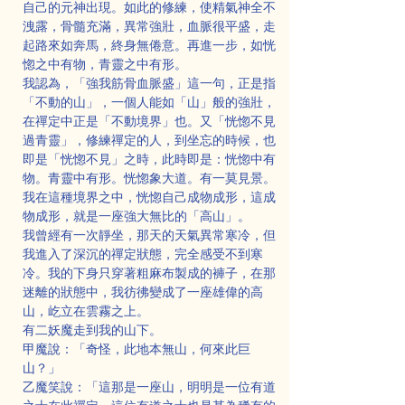
自己的元神出現。如此的修練，使精氣神全不
洩露，骨髓充滿，異常強壯，血脈很平盛，走
起路來如奔馬，終身無倦意。再進一步，如恍
惚之中有物，青靈之中有形。
我認為，「強我筋骨血脈盛」這一句，正是指
「不動的山」，一個人能如「山」般的強壯，
在禪定中正是「不動境界」也。又「恍惚不見
過青靈」，修練禪定的人，到坐忘的時候，也
即是「恍惚不見」之時，此時即是：恍惚中有
物。青靈中有形。恍惚象大道。有一莫見景。
我在這種境界之中，恍惚自己成物成形，這成
物成形，就是一座強大無比的「高山」。
我曾經有一次靜坐，那天的天氣異常寒冷，但
我進入了深沉的禪定狀態，完全感受不到寒
冷。我的下身只穿著粗麻布製成的褲子，在那
迷離的狀態中，我彷彿變成了一座雄偉的高
山，屹立在雲霧之上。
有二妖魔走到我的山下。
甲魔說：「奇怪，此地本無山，何來此巨
山？」
乙魔笑說：「這那是一座山，明明是一位有道