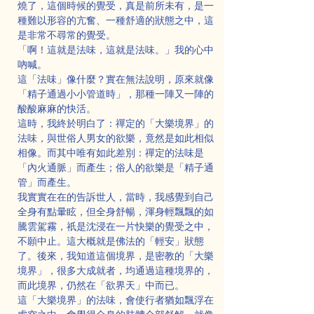
燒了，這個時候的覺受，真是前所未有，是一
種難以形容的亢奮、一種舒適的狀態之中，這
是非常不尋常的覺受。
「啊！這就是法味，這就是法味。」我的心中
吶喊。
這「法味」像什麼？實在無法說明，原來就像
「精子通過小小管道時」，那種一陣又一陣的
酸酸麻麻的快活。
這時，我終於明白了：禪定的「大樂境界」的
法味，與世俗人男女的欲樂，竟然是如此相似
相像。而其中唯有如此差別：禪定的法味是
「內火通脈」而產生；俗人的欲樂是「精子通
管」而產生。
我實實在在的告訴世人，當時，我感覺到自己
全身有點暈眩，但全身舒暢，渾身輕飄飄的如
騰雲駕霧，祇是沈浸在一片快樂的覺受之中，
不願中止。這大概就是佛法的「輕安」狀態
了。後來，我知道這個境界，是密教的「大樂
境界」，很多大成就者，均通過這種境界的，
而此境界，仍然在「欲界天」中而已。
這「大樂境界」的法味，會使行者猶如飄浮在