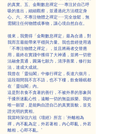
的真實。五、金剛數息禪定——專注於自己呼
吸的進出，細細觀察，並通過此方法穩定身
心。六、不專注物體之禪定——完全放鬆，無
需關注任何物體或事物，讓心境自然自在。
後來，我覺得「金剛數息禪定」最為合適，對
我而言最能帶來平穩與力量。我也曾經使用過
「不專注物體之禪定」，並且將兩者交替應
用，最終在實踐中獲得了大神通，並將一切密
法融會貫通，圓滿七願力，清淨善業，修行如
法，達成大成就。
我曾在「靈仙閣」中修行禪定，長達六個月，
這段期間我不言不語，也不下樓，飲食睡眠都
在「靈仙閣」內。
這是對衣食不貪著的善行，不被外界的形象與
干擾所迷亂心性，遠離一切的無益娛樂。我的
唯一願望，是能夠自證自己的真實面貌，並見
證光明的實相。
我當時深信六祖《壇經》所言：“外離相為
禪，內不亂為定，外若著相，內心即亂，外若
離相，心即不亂。”