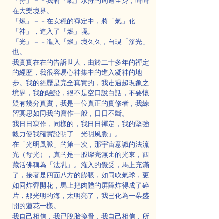
「持」－－我將「氣」永持的周遍全身，時時
在大樂境界。
「燃」－－在安穩的禪定中，將「氣」化
「神」，進入了「燃」境。
「光」－－進入「燃」境久久，自現「淨光」
也。
我實實在在的告訴世人，由於二十多年的禪定
的經歷，我很容易心神集中的進入凝神的地
步。我的經歷是完全真實的，我走過超現象之
境界，我的驗證，絕不是空口說白話，不要懷
疑有幾分真實，我是一位真正的實修者，我練
習冥思如同我的寫作一般，日日不斷。
我日日寫作，同樣的，我日日禪定，我的堅強
毅力使我確實證明了「光明風脈」。
在「光明風脈」的第一次，那宇宙意識的法流
光（母光），真的是一股燦亮無比的光束，西
藏活佛稱為「法乳」。灌入的覺受，馬上充滿
了，接著是四面八方的膨脹，如同吹氣球，更
如同炸彈開花，馬上把肉體的屏障炸得成了碎
片，那光明的海，太明亮了，我已化為一朵盛
開的蓮花一樣。
我自己相信，我已脫胎換骨，我自己相信，所