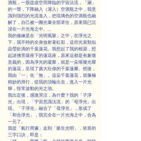
酒瓶，一股從虛空而降臨的宇宙法流，「涮」
的一聲，下降融入（灌入）空酒瓶之中，我意
識到強烈的光流進入，把琉璃色的空酒瓶也融
解了，自己被一團光暈全部罩住，原來我已沉
浸在一片光海之中。……
我的修練是在「光明風脈」之中，在淨光之
下，我不時的全身放射著虹彩，這些光束類似
晶瑩欲滴的千葉蓮花。我想起了我的根源，想
起諸佛菩薩座下的蓮花座，原來這都是有象徵
意義的，因為淨光的凝聚，就是一朵璀璨光耀
的蓮花，呈現了廣大壯偉的千葉蓮瓣。然後，
我由「一」化「無」。這朵千葉蓮花，就像極
精妙的滑行，從我的頂輪出去，進入一片光
輝，恆常波動的光之池。
我出定後，感激哭泣，為什麼？我的「子淨
光」出現，「宇宙意識法流」的「母淨光」出
現。「子淨光」融合了「母淨光」，形成了
「和合淨光」，我完全在一片光海之中，合為
一元了。
我從「氣行周遍」走到「脈生光明」，依靠的
三字口訣，即是：