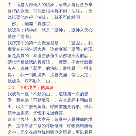
力，這是大部份人的現象，這些人為何會放棄
修行的原因，可能是根本得不到「法味」，因
為祇要他略得「法味」，就不可能離開
「佛」，離開「真佛宗」。
我認為：精神統一就是「凝神」，凝神入天心
就會「凝固」。
我禪定中的第一次覺受就是－－「凝固」。我
實實在在的告訴大家，這種漸漸「凝固」的現
象是真實的，我盧勝彥蓮生活佛絕不說假話，
請您們相信我的真實語，「禪定」不會什麼都
沒有，這種「凝固」的法味，最後是「一得永
得」，我一到此境界，法喜充滿，信心大定，
我成為一座不動的「山」。
036「不動境界」的真諦
我成為一座「不動的山」，這種第一次的覺
受，我稱為「不動境界」。在黃庭經中明白寫
出。出入二竅合黃庭。呼吸虛無見吾形。強我
筋骨血脈盛。恍惚不見過青靈。
這首七言詩，其大意是：黃庭中人是神仙的境
界，是依靠著二竅的呼吸修練，呼吸循環無端
之中，完全在虛無恍惚難測之境界，可以看見