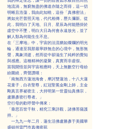
我的禪定坐忘，讓一切的體會如水般自然而然
地流淌，無窮無盡的佛道亦隨之而得，這一切
明晰且浩蕩，我由此知曉，這份「真佛密法」
將如光芒普照天地，代代相傳，歷久彌新。從
此，我明白了天地、日月、星辰為何能懸掛於
虛空中不墜，明白大日為何會永遠放光，並了
解人類為何能生生不息。
在「三摩地」中，宇宙的法流猶如燦爛的明光
輪，通達至我那最寧靜無念的心境中，無形無
聲，萬象消逝，然而從中卻滋生了純粹的覺知
與感應。這種精神的凝聚，真實而非虛假。
當我開悟並與宇宙相應時，天上無數空行母紛
紛圍繞，齊聲讚嘆：
「南無西方蓮池海會，摩訶雙蓮池，十八大蓮
花童子，白衣聖尊，紅冠聖冕金剛上師，主金
剛真言界祕密主，大持明第一世靈仙真佛宗，
盧勝彥密行尊者。」
空行母的歡呼聲中傳來：
「垂思百世千秋，精究三乘詳觀，諸佛菩薩護
持。」
　一九九一年二月．蓮生活佛盧勝彥于美國華
盛頓州雷門巿真佛密苑