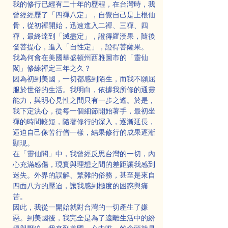
我的修行已經有二十年的歷程，在台灣時，我
曾經經歷了「四禪八定」，自覺自己是上根仙
骨，從初禪開始，迅速進入二禪、三禪、四
禪，最終達到「滅盡定」，證得羅漢果，隨後
發菩提心，進入「自性定」，證得菩薩果。
我為何會在美國華盛頓州西雅圖市的「靈仙
閣」修練禪定三年之久？
因為初到美國，一切都感到陌生，而我不願屈
服於世俗的生活。我明白，依據我所修的通靈
能力，與明心見性之間只有一步之遙。於是，
我下定決心，從每一個細節開始著手，最初坐
禪的時間較短，隨著修行的深入，逐漸延長，
逼迫自己像苦行僧一樣，結果修行的成果逐漸
顯現。
在「靈仙閣」中，我曾經反思台灣的一切，內
心充滿感傷，現實與理想之間的差距讓我感到
迷失。外界的誤解、繁雜的俗務，甚至是來自
四面八方的壓迫，讓我感到極度的困惑與痛
苦。
因此，我從一開始就對台灣的一切產生了嫌
惡。到美國後，我完全是為了遠離生活中的紛