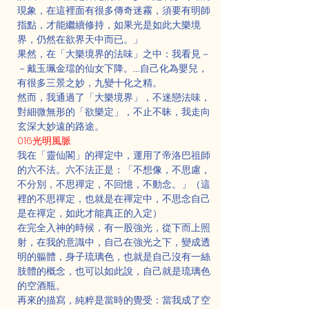
現象，在這裡面有很多傳奇迷霧，須要有明師
指點，才能繼續修持，如果光是如此大樂境
界，仍然在欲界天中而已。」
果然，在「大樂境界的法味」之中：我看見－
－戴玉珮金璫的仙女下降。……自己化為嬰兒，
有很多三景之妙，九變十化之精。
然而，我通過了「大樂境界」，不迷戀法味，
對細微無形的「欲樂定」，不止不昧，我走向
玄深大妙遠的路途。
016光明風脈
我在「靈仙閣」的禪定中，運用了帝洛巴祖師
的六不法。六不法正是：「不想像，不思慮，
不分別，不思禪定，不回憶，不動念。」（這
裡的不思禪定，也就是在禪定中，不思念自己
是在禪定，如此才能真正的入定）
在完全入神的時候，有一股強光，從下而上照
射，在我的意識中，自己在強光之下，變成透
明的軀體，身子琉璃色，也就是自己沒有一絲
肢體的概念，也可以如此說，自己就是琉璃色
的空酒瓶。
再來的描寫，純粹是當時的覺受：當我成了空