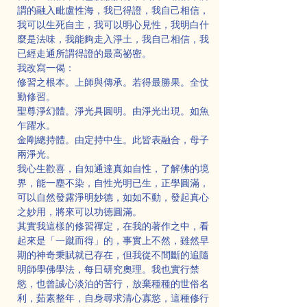
謂的融入毗盧性海，我已得證，我自己相信，
我可以生死自主，我可以明心見性，我明白什
麼是法味，我能夠走入淨土，我自己相信，我
已經走通所謂得證的最高祕密。
我改寫一偈：
修習之根本。上師與傳承。若得最勝果。全仗
勤修習。
聖尊淨幻體。淨光具圓明。由淨光出現。如魚
乍躍水。
金剛總持體。由定持中生。此皆表融合，母子
兩淨光。
我心生歡喜，自知通達真如自性，了解佛的境
界，能一塵不染，自性光明已生，正學圓滿，
可以自然發露淨明妙德，如如不動，發起真心
之妙用，將來可以功德圓滿。
其實我這樣的修習禪定，在我的著作之中，看
起來是「一蹴而得」的，事實上不然，雖然早
期的神奇秉賦就已存在，但我從不間斷的追隨
明師學佛學法，每日研究奧理。我也實行禁
慾，也曾誠心淡泊的苦行，放棄種種的世俗名
利，茹素整年，自身尋求清心寡慾，這種修行