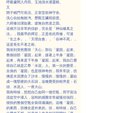
呼吸廬間入丹田。玉池清水灌靈根。
又
閉子精門可長活。正室堂前神守舍。
洗心自始無敗洿。歷觀五臟視節度。
六府修治潔如素。虛無自然道之固。
這個方法非常的佳妙，完全是「神仙修真之
法」，我最早的禪定，正是依此而修，可達
「生之本」，「天理自會」，「谷神不死」，
這是長生不老之術。
我坐到突然覺得「天心」部位「凝固」起來。
整個頭部「凝固」起來，接著上半身「凝固」
起來，再來是下半身「凝固」起來。我自己覺
得自己就是乙尊「水泥」人。第一次的覺受，
全身的「凝固」也是很神奇的，我常常說，彷
彿是水泥攪合了沙水，慢慢的，慢慢的，凝結
成一塊堅硬的大石頭，這種覺受的程序是：石
頭、水泥人、一座大山。
我有時候，想想自己如同一個空瓶，而宇宙法
流從空中灌入，這時的感覺非常緩慢但強烈，
很快的整個空瓶全裝得滿滿的。這種「凝固」
的東西，彷彿全是外來的。但，有時候，自己