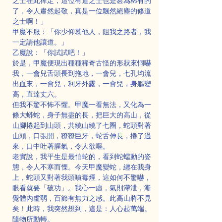
之士在此禪定，這位有道之士也是甚為稀有的
了，令人肅然起敬，真是一位飄然絕塵的修道
之士啊！」
甲魔不服：「你少仰慕他人，阻我之路者，我
一定請他讓道。」
乙魔說：「你試試吧！」
於是，甲魔便現出種種稀奇古怪的形狀來恫嚇
我，一會兒舌頭長到拖地，一會兒，七孔均流
出血來，一會兒，利牙外露，一會兒，身軀變
高，直達丈六。
但我不驚不怖不懼。甲魔一看無法，又化為一
條大蟒蛇，身子無盡的長，把巨大的高山，從
山腳捲起到山頭，共繞山繞了七圈，蛇頭對著
山頭，口張開，獠獠巨牙，蛇舌伸長，捲了過
來，口中吐著腥氣，令人欲嘔。
老實說，我平生是最怕蛇的，看到蛇蠕動的姿
態，令人不寒而慄。今天甲魔變蛇，纏在我身
上，蛇頭又對著我頭噴毒煙，這如何不驚嚇，
眼看就要「破功」。我心一虛，氣則滯泄，漸
覺體內虛弱，百節有無力之感。此高山將不見
矣！此時，我突然想到，這是：人心起萬端。
隨物所動轉。