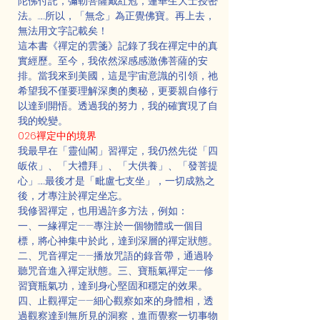
陀佛付託，彌勒菩薩戴紅冠，蓮華生大士授密
法。……所以，「無念」為正覺佛寶。再上去，
無法用文字記載矣！
這本書《禪定的雲箋》記錄了我在禪定中的真
實經歷。至今，我依然深感感激佛菩薩的安
排。當我來到美國，這是宇宙意識的引領，祂
希望我不僅要理解深奧的奧秘，更要親自修行
以達到開悟。透過我的努力，我的確實現了自
我的蛻變。
026禪定中的境界
我最早在「靈仙閣」習禪定，我仍然先從「四
皈依」、「大禮拜」、「大供養」、「發菩提
心」……最後才是「毗盧七支坐」，一切成熟之
後，才專注於禪定坐忘。
我修習禪定，也用過許多方法，例如：
一、一緣禪定——專注於一個物體或一個目
標，將心神集中於此，達到深層的禪定狀態。
二、咒音禪定——播放咒語的錄音帶，通過聆
聽咒音進入禪定狀態。三、寶瓶氣禪定——修
習寶瓶氣功，達到身心堅固和穩定的效果。
四、止觀禪定——細心觀察如來的身體相，透
過觀察達到無所見的洞察，進而覺察一切事物