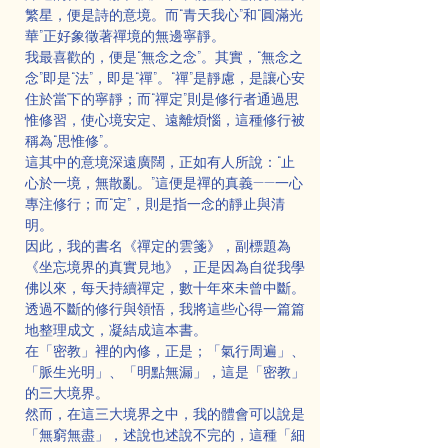
繁星，便是詩的意境。而“青天我心”和“圓滿光
華”正好象徵著禪境的無邊寧靜。
我最喜歡的，便是“無念之念”。其實，“無念之
念”即是“法”，即是“禪”。“禪”是靜慮，是讓心安
住於當下的寧靜；而“禪定”則是修行者通過思
惟修習，使心境安定、遠離煩惱，這種修行被
稱為“思惟修”。
這其中的意境深遠廣闊，正如有人所說：“止
心於一境，無散亂。”這便是禪的真義——一心
專注修行；而“定”，則是指一念的靜止與清
明。
因此，我的書名《禪定的雲箋》，副標題為
《坐忘境界的真實見地》，正是因為自從我學
佛以來，每天持續禪定，數十年來未曾中斷。
透過不斷的修行與領悟，我將這些心得一篇篇
地整理成文，凝結成這本書。
在「密教」裡的內修，正是；「氣行周遍」、
「脈生光明」、「明點無漏」，這是「密教」
的三大境界。
然而，在這三大境界之中，我的體會可以說是
「無窮無盡」，述說也述說不完的，這種「細