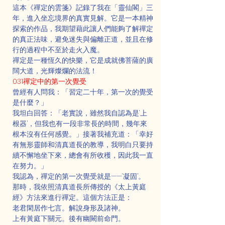
這本《禪定的雲箋》記錄了我在「靈仙閣」三
年，進入坐忘境界的真實見解。它是一本精神
探索的作品，我期望藉此讓人們能夠了解禪定
的真正法味，避免迷失與偏離正道，並且在修
行的過程中不至於走火入魔。
禪定是一種恆久的快樂，它是成就佛菩薩的廣
闊大道，光輝燦爛的法流！
031禪定中的第一次覺受
曾經有人問我：「習定二十年，第一次的覺受
是什麼？」
我坦白回答：「老實說，雖然我自認為是‘上
根器’，但我也有一段非常長的時間，幾年來
根本沒有任何感覺。」接著我補充道：「幸好
有無形靈師和清真道長的教導，我明白只要持
續不懈地坐下來，總會有所收穫，因此我一直
在努力。」
我認為，禪定的第一次覺受就是——‘凝固’。
那時，我依照清真道長所傳授的《太上黃庭
經》方法來進行禪定。這個方法正是：
老君閑居作七言。解說身形及諸神。
上有黃庭下關元。後有幽闕前命門。