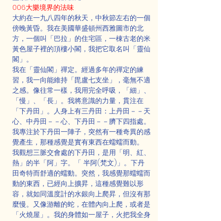
006大樂境界的法味
大約在一九八四年的秋天，中秋節左右的一個
傍晚黃昏。我在美國華盛頓州西雅圖市的北
方，一個叫「巴拉」的住宅區，一棟古老的米
黃色屋子裡的頂樓小閣，我把它取名叫「靈仙
閣」。
我在「靈仙閣」禪定。經過多年的禪定的練
習，我一向能維持「毘盧七支坐」，毫無不適
之感。像往常一樣，我用完全呼吸，「細」、
「慢」、「長」。我將意識的力量，貫注在
「下丹田」。人身上有三丹田：上丹田－－天
心、中丹田－－心、下丹田－－臍下四指處。
我專注於下丹田一陣子，突然有一種奇異的感
覺產生，那種感覺是實有東西在蠕蠕而動。
我觀想三脈交會處的下丹田，是用「明、紅、
熱」的半「阿」字。「 半阿(梵文)」。下丹
田奇特而舒適的蠕動。突然，我感覺那蠕蠕而
動的東西，已經向上擴昇，這種感覺難以形
容，就如同溫度計的水銀向上爬昇，但沒有那
麼慢。又像游離的蛇，在體內向上爬，或者是
「火燒屋」。我的身體如一屋子，火把我全身