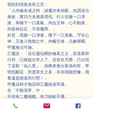
我想到清真道長之言：
「人內修未成之時，諸魔亦來相戲，勿謂道法
無效，實功力未達真理也。行人但服一口津
液，再嚥下一口真氣，內合五神，心不動搖，
則形神自足，不畏魔障。」
於是，我服一口津液，嚥下一口真氣，守住心
神，又進入恍惚之中，內暢空身，元象暉曜。
甲魔無法可施。
乙魔說：「這位靈仙閣的修真之士，其道業和
行持，已經超出常人了。目前在天際，已出現
了這顆『仙人星』，他將來會出家為利世，學
明也斷惡，所度眾生之多，非你我能想像，我
看還是繞道而行吧！」
甲魔這時才無語與乙魔繞道而過。
在「不動境界」中：
不但有二魔相戲。有刀劍砍不壞。
更有三位大力鬼王，用繩索來綁「山」，但三
位大力鬼王也都扛它不動。
我的這座「不動」，也曾經大放光明，山頂也
有光圈，當時，天上界的天人，或一切魔王，
無不認為不可思議，便越加敬重。