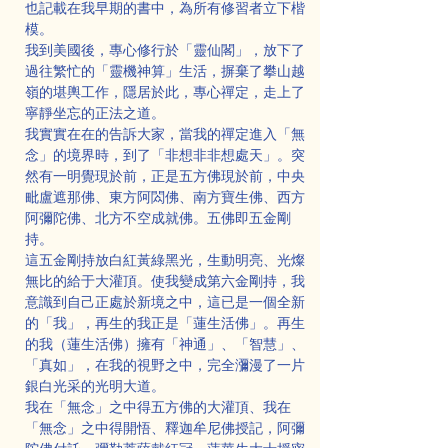
也記載在我早期的書中，為所有修習者立下楷
模。
我到美國後，專心修行於「靈仙閣」，放下了
過往繁忙的「靈機神算」生活，摒棄了攀山越
嶺的堪輿工作，隱居於此，專心禪定，走上了
寧靜坐忘的正法之道。
我實實在在的告訴大家，當我的禪定進入「無
念」的境界時，到了「非想非非想處天」。突
然有一明覺現於前，正是五方佛現於前，中央
毗盧遮那佛、東方阿閦佛、南方寶生佛、西方
阿彌陀佛、北方不空成就佛。五佛即五金剛
持。
這五金剛持放白紅黃綠黑光，生動明亮、光燦
無比的給于大灌頂。使我變成第六金剛持，我
意識到自己正處於新境之中，這已是一個全新
的「我」，再生的我正是「蓮生活佛」。再生
的我（蓮生活佛）擁有「神通」、「智慧」、
「真如」，在我的視野之中，完全瀰漫了一片
銀白光采的光明大道。
我在「無念」之中得五方佛的大灌頂、我在
「無念」之中得開悟、釋迦牟尼佛授記，阿彌