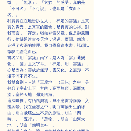
微」、「無形」、「玄妙」的感受，真的是
「不可名」「不可說」，也即是「玄而不
名」。
我實實在在地告訴世人，「禪定的雲箋」是真
實的覺受，是真實的體會，是真實的心得。對
我而言，「禪定」猶如奔雷閃電，像是御風而
行，仿佛通達古今天地，深邃、廣闊、幽遠，
充滿了玄深的妙理。我自覺寫這本書，祗想以
微驗而證之而已。
書名又用「雲箋」兩字，是因為「雲」通變
化，「箋」是文字耳。「禪定」用「雲箋」，
亦是因為；雲成於無形，雲又化、之無形，不
溫不涼不得不失。
我體會到－－這「三摩地」（三昧）之中，是
包容了宇宙上下十方的，高而無頂，深而無
淵，塞於天地，彌於四海。
這法味裡，有始風興雲，無不應雷聲雨降，入
龍興鸞。我在坐忘之中，明白萬物出生的緣
由，明白飛蠕生生不息的原理，明白「四
時」、「五行」、「萬物」，明白「山河大
地」，明白「幽明鬼神」。