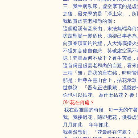
三、我生病臥床，虚空摩頂的是虚
之後，最先學的是「淨土宗」，所
我欣賞虚雲老和尚的偈：
這個癡漢有甚來由，末法無端為何
嗟茲聖脈一髮危秋，拋卻己事專為
向孤峯頂直鈎釣鯉，入大海底撥火
不獲知音徒自傷悲，笑破虛空罵不
噫！問渠為何不放下？蒼生苦盡，
這首偈是虚雲老和尚的自題，看來
三種「無」是我的座右銘，時時警
那是：世尊在靈山會上，拈花示眾
世尊說：「吾有正法眼藏，涅槃妙
你也可以拈花。 為什麼拈花？ 參
014花在何處？
 我在西雅圖的時候，每一天的午
我。我接過花，隨即把花，供養虚
月月如此， 年年如此。
我驀然想到：「花最終在何處？」