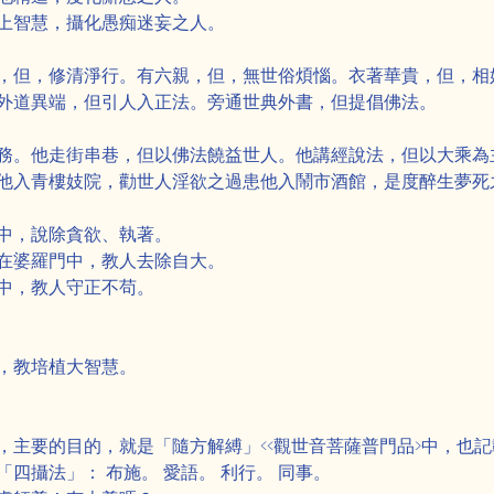
上智慧，攝化愚痴迷妄之人。
，但，修清淨行。有六親，但，無世俗煩惱。衣著華貴，但，相
外道異端，但引人入正法。旁通世典外書，但提倡佛法。
務。他走街串巷，但以佛法饒益世人。他講經說法，但以大乘為
他入青樓妓院，勸世人淫欲之過患他入鬧市酒館，是度醉生夢死
中，說除貪欲、執著。
在婆羅門中，教人去除自大。
中，教人守正不苟。
，教培植大智慧。
，主要的目的，就是「隨方解縛」<<觀世音菩薩普門品>中，也
四攝法」： 布施。 愛語。 利行。 同事。