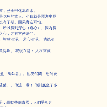
來，已全部化為血水。
是吃魚的族人。小孩就是釋迦牟尼
沒有了期。因果實在可怕。
，所以得到深心（道心）。因為得
之心，才有方便法門。
智慧清淨。 道心清淨。 功德清
得瓜。 我現在是： 人在雷藏
火煮「馬鈴薯」。他突然間，想到要
菇菌」。他這一嚇！ 他到底坐了多
下子，轟動整個泰國，人們爭相奔