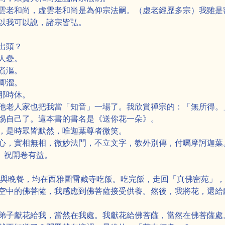
雲老和尚，虚雲老和尚是為仰宗法嗣。（虚老經歷多宗）我雖是
以我可以說，諸宗皆弘。
出頭？
人憂。
煮漚。
唧溜。
那時休。
他老人家也把我當「知音」一場了。我欣賞禪宗的：「無所得。」
惕自己了。這本書的書名是《送你花一朵》。
，是時眾皆默然，唯迦葉尊者微笑。
心，實相無相，微妙法門，不立文字，教外別傳，付囑摩訶迦葉
！ 祝開卷有益。
餐與晚餐，均在西雅圖雷藏寺吃飯。吃完飯，走回「真佛密苑」
空中的佛菩薩，我感應到佛菩薩接受供養。然後，我將花，還給獻
弟子獻花給我，當然在我處。我獻花給佛菩薩，當然在佛菩薩處