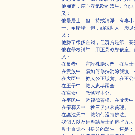
他禪定，度心浮氣躁的眾生。他無
又：
他是居士，但，持戒清淨。有妻小
一。至賭場，但，勸誡世人。涉足
又：
他賺了很多金錢，但濟貧是第一要
他在學校講堂，用正見教導孩童。
又：
在長者中，宣說殊勝法門。在居士
在貴族中，講如何修持消除我慢。
在大臣中，教人公正誠實。在王公
在王子中，教人忠孝兩全。
在宮女中，教恪守本分。
在平民中，教福德善根。在梵天中
在帝釋天中，教三界無常義理。
在護法天中，教如何護持佛法。
我個人以為維摩詰居士的這些方法
度千百億不同身分的眾生。這是：「