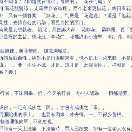
就不知道了？問題就在這裡，最終的，「花在何處」？
年看花雙鬢綠， 走馬章台管絃逐， 而今老來更惜花， 終日看
外，又有一個答案：「無花」。到底是「花處處」？還是「無花
見性，去掉自心的污染，看見自性的面目。
染就是妄想執著。 因此，我告訴大家： 花非花。 霧非霧。要
那是禪的玄旨。桃花紅。李花白。花裡許多小蜜蜂。 嗡。嗡。嗡。
西風裡，芙蓉帶雨。 飄散滿城香。
所謂反觀自性，絕對不是用眼睛來看，也不是用耳朵來聽，不是
流」」。要「不生不滅」才是。這才是「反觀自性」。禪就是「
滅？參！
醒行者，不昧因果。但，今天的行者，有些人認為「一切都是夢
成佛，一定有成佛之「因」，才會有成佛之「果」。
阿彌陀佛的淨土」，也要有因緣，才去得。一、不得少善根。二
這些道理很簡單，不容忽視。
禪師有一天上法座，下法座時，眾人已散去。卻有一位老人沒有