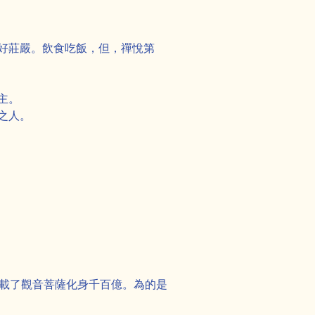
好莊嚴。飲食吃飯，但，禪悅第
主。
之人。
記載了觀音菩薩化身千百億。為的是