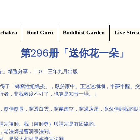
chakra
Root Guru
Buddhist Garden
Live Stre
第296册「送你花一朵」
一朵」精選分享．二０二三年九月出版
腳得了「蜂窩性組織炎」，臥於家中。正迷迷糊糊，半夢半醒。
行者，非我救度不可了，也算是知音一場。」
，愈伸愈長，穿透白雲，穿越虚空，穿過房屋，竟然伸到我的臥
禪宗祖師。我（盧師尊）與禪宗是有因緣的。
，老法師是曹洞宗法嗣。
尚，果賢大和尚是臨濟宗法嗣。