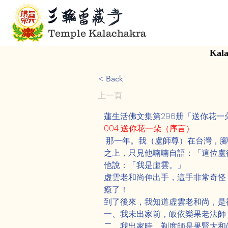
Temple Kalachakra
Kala
< Back
上一頁
蓮生活佛文集第296册「送你花
004 送你花一朵（序言）
 那一年。我（盧師尊）在台灣，
之上，只見他喃喃自語：「這位盧
他說：「我是虛雲。」
虚雲老和尚伸出手，這手非常奇怪
癒了！
到了後來，我知道虚雲老和尚，是
一、我未出家前，皈依樂果老法師
二、我出家時，剃度師是果賢大和