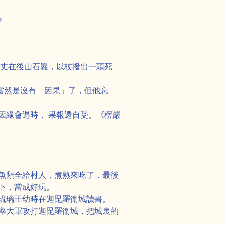
』
百丈在後山石巖，以杖撥出一頭死
，當然是沒有「因果」了，但他忘
 因緣會遇時， 果報還自受。《楞嚴
魚類全給村人，煮熟來吃了，最後
下，當成好玩。
琉璃王幼時在迦毘羅衛城讀書。
率大軍攻打迦毘羅衛城，把城裏的