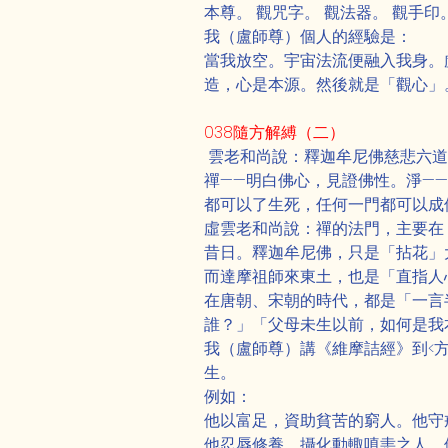
本尊。 觀咒字。 觀法器。 觀手印。 
我（盧師尊）個人的經驗是：
當我放空。宇宙法流便融入我身。
造，心是本源。然後就是「觀心」
038隨方解縛（二）
 雲老和尚說：釋迦牟尼佛慈悲六
禪——明白佛心，見證佛性。淨—
都可以了生死，任何一門都可以成
虛雲老和尚說：禪的法門，主要在
昔日。釋迦牟尼佛，只是「拈花」
而達摩祖師來東土，也是「直指人
在唐朝、宋朝的時代，都是「一言
誰？」「父母未生以前，如何是我
我（盧師尊）講《維摩詰經》到<
生。
例如：
他以富足，資助貧苦的窮人。他守
他忍辱修養，攝化動輙嗔恚之人。