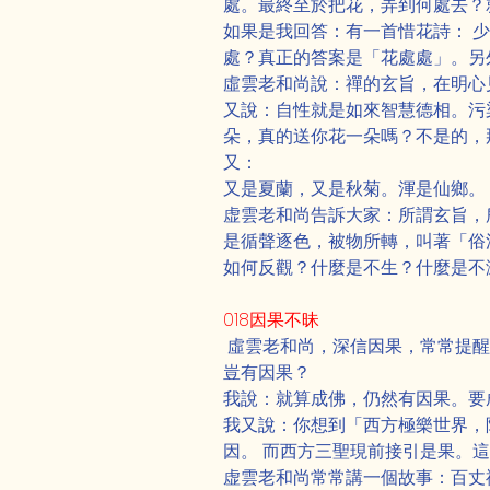
處。最終至於把花，弄到何處去？
如果是我回答：有一首惜花詩： 少
處？真正的答案是「花處處」。另
虛雲老和尚說：禪的玄旨，在明心
又說：自性就是如來智慧德相。污
朵，真的送你花一朵嗎？不是的，
又：
又是夏蘭，又是秋菊。渾是仙鄉。 
虚雲老和尚告訴大家：所謂玄旨，
是循聲逐色，被物所轉，叫著「俗
如何反觀？什麼是不生？什麼是不
018因果不昧
 虛雲老和尚，深信因果，常常提
豈有因果？
我說：就算成佛，仍然有因果。要
我又說：你想到「西方極樂世界，
因。 而西方三聖現前接引是果。
虚雲老和尚常常講一個故事：百丈