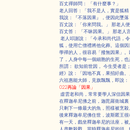
百丈禪師問： 「有什麼事？」
老人回答：「我不是人，實是狐精
我說：『不落因果』，便因此墜落
百丈說：「你來問我。」 那老人
百丈答： 「不昧因果。」 那老人
 老人叩謝說：「今承和尚代語，
狐，使用亡僧禮將他化葬。這個因
學禪的人，很容易「撥無因果」。
了，人身中每一個細胞的生死，也
所謂： 欲知前世因， 今生受者是；
經》說：「因地不真，果招紆曲。
六祖惠能大師，見旗飄飄，即說：
022再論「因果」
 虛雲老和尚，常常要學人深信因
在釋迦牟尼佛之前，迦毘羅衛城裏
只剩下一條最大的魚，照樣被烹殺
後來釋迦牟尼佛住世，波斯匿王很
有一天，戲坐釋迦牟尼的法座，被
人盡數殺戮，當時釋迦牟尼的頭，