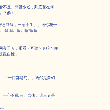
花看不足。閒話少述，到底花在何
」？參！
「屏息諸緣，一念不生。」送你花一
嗡 嗡。嗡。嗡°嗡嗡
用鼻子嗅，眼看丶耳聽丶鼻嗅丶便
反觀自性」。
」，「一切都是幻」。既然是夢幻，
、一心不亂 三、念佛。這三者是
走。