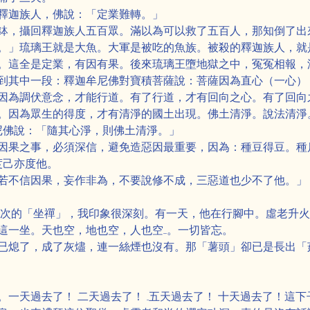
釋迦族人，佛說：「定業難轉。」
鉢，攝回釋迦族人五百眾。滿以為可以救了五百人，那知倒了出
。」琉璃王就是大魚。大軍是被吃的魚族。被殺的釋迦族人，就
。這全是定業，有因有果。後來琉璃王墮地獄之中，冤冤相報，
到其中一段：釋迦牟尼佛對寶積菩薩說：菩薩因為直心（一心）
因為調伏意念，才能行道。有了行道，才有回向之心。有了回向
。因為眾生的得度，才有清淨的國土出現。佛土清淨。說法清淨。
牟尼佛說：「隨其心淨，則佛土清淨。」
因果之事，必須深信，避免造惡因最重要，因為：種豆得豆。種瓜
度己亦度他。
若不信因果，妄作非為，不要說修不成，三惡道也少不了他。」
二次的「坐禪」，我印象很深刻。有一天，他在行腳中。虛老升
坐。天也空，地也空，人也空.....。一切皆忘。
已熄了，成了灰燼，連一絲煙也沒有。那「薯頭」卻已是長出「
一天過去了！ 二天過去了！ ...五天過去了！ 十天過去了！這