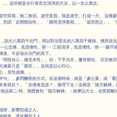
........。這些都是令行者意念清淨的方法，以一念止萬念。
虛空與我，無二無別。虚空是我，我是虚空。打成一片。 這種
。所謂「反聞聞自性」、「圓照清淨覺相」。「寂而照之」。「
道，說出八萬四千法門，用以對治眾生的八萬四千種病。佛所說
—一心念佛，見證佛性。密——三密清淨，見證佛性。律——嚴守
佛道。不必強分法門的高下。
「明悟自心，徹見本性」。但，下手功夫，屢有變化。 宗宗無宗。
大迦葉只是「微笑」。這就是以心印心。
心，見性成佛。」
半句」，參問酬答的方式。在這個時候，就是「參公案」或「看
本來面目？」「念佛者是誰？」推理下去！這都是「隨方解縛」
方便品第二>時。我體會到「隨方解縛」：維摩詰大士，在毘耶離
戒律，影響犯戒之人。
他精進，度化懈怠之人。