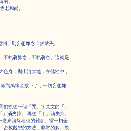
講的。
虛雲老和尚。
去壓制。則妄想雜念自然散失。
，不執著雜念，不執著空。這就是
大色身，與山河大地，在佛性中，
！ 等到萬緣全放下了，一切妄想雜
我們觀想一個「咒」字梵文的「」
」消失掉。 再想「｜」消失掉。 
用一念來消除種種的雜念。當一切全
。密教觀想的方法，非常的多。觀