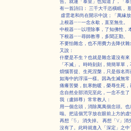
告。就連「泰皇」也知道了，「泰
有一首詩曰： 三千大千恣橫眠， 
 虛雲老和尚在開示中說；「萬緣
上根器——一念永歇，直至無生。
中根器——以理除事，了知佛性，
下根器——尋師教導，多聞正勤。
不要怕雜念，也不用費力去降伏雜
又說：
什麼是不生？也就是雜念還沒有來
「不滅」。時時刻刻，簡簡單單，
煩惱菩提、生死涅槃，只是假名而
如海中的浮漚一樣。因為生滅無常
痛癢苦樂，飢寒飽暖，榮辱生死，禍
念自然全部消完至此，一念不生了
我（盧師尊）常常教人：
用一個念頭，消除萬萬個念頭。也
嗡。把這個咒字放在眼前上方的虚
再想「5」 消失掉。 再想「V
沒有了。此時就進入「深定」之中