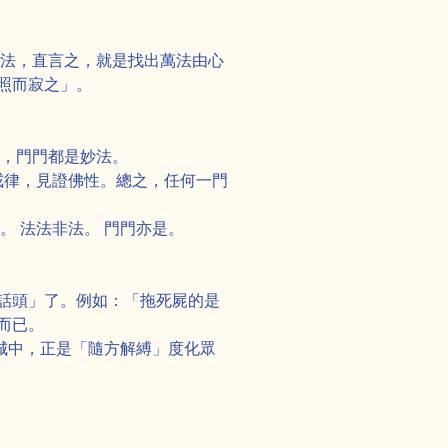
參法，直言之，就是找出萬法由心
照而寂之」。
法，門門都是妙法。
戒律，見證佛性。總之，任何一門
 法法非法。 門門亦是。
話頭」了。例如：「拖死屍的是
而已。
城中，正是「隨方解縛」度化眾