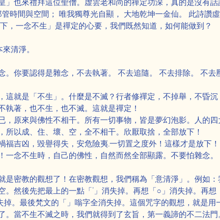
皇」也來禮拜這位聖僧。虚雲老和尚的禪定功深，真的是沒有話
那管時間與空間； 唯我獨尊光自顯， 大地乾坤一金仙。 此詩讚
放下，一念不生」是禪定的心要，我們既然知道，如何能做到？
本來清淨。
念。你要認得是雜念，不去執著。 不去追隨。 不去排除。 不
，這就是「不生」。什麼是不滅？行者修禪定，不掉舉，不昏沉
不執著，也不生，也不滅。這就是禪定！
已，原來與佛性不相干。所有一切事物，皆是夢幻泡影。人的四
，所以成、住、壞、空，全不相干。欣厭取捨，全部放下！
福吉凶，毀譽得失，安危險夷...一切置之度外！這樣才是放下
！一念不生時，自己的佛性，自然而然全部顯露。不要怕雜念。
就是密教的觀想了！在密教觀想，我們稱為「意清淨」。例如：
空。然後先把最上的一點「'」消失掉。再想「○」消失掉。再想「
」消失掉。最後梵文的「」嗡字全消失掉。這個咒字的觀想，就是
了。當不生不滅之時，我們就得到了玄旨，第一義諦的不二法門