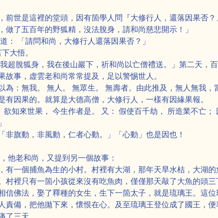
，前世是這裡的堂頭，因有箇學人問『大修行人，還落因果否？
，做了五百年的野狐精，沒法脫身，請和尚慈悲開示！」
便道： 「請問和尚，大修行人還落因果否？」
言下大悟。
令我超脫狐身，我在後山巖下，祈和尚以亡僧禮送。」第二天，
果故事，虚雲老和尚常常提及，足以警惕世人。
以為：無我。 無人。 無眾生。 無壽者。由此推及，無人無我
是有因果的。就算是大德高僧，大修行人，一樣有因緣果報。
 欲知來世果， 今生作者是。 又： 假使百千劫， 所造業不亡；
」
「非旗動，非風動，仁者心動。」「心動」也是因也！
果，他老和尚，又提到另一個故事：
，有一個捕魚為生的小村。村裡有大湖，那年天旱水枯，大湖的
。村裡只有一箇小孩從來沒有吃魚肉，僅僅那天敲了大魚的頭三
相信佛法，娶了釋種的女生，生下一箇太子，就是琉璃王。這位
人責備，把他拋下來，懷恨在心。及至琉璃王登位成了國王，便
痛了三天。