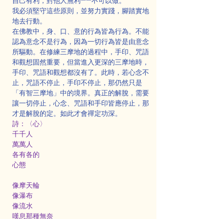
自己有利，對他人無利——不可以做。
我必須堅守這些原則，並努力實踐，腳踏實地
地去行動。
在佛教中，身、口、意的行為皆為行為。不能
認為意念不是行為，因為一切行為皆是由意念
所驅動。在修練三摩地的過程中，手印、咒語
和觀想固然重要，但當進入更深的三摩地時，
手印、咒語和觀想都沒有了。此時，若心念不
止，咒語不停止，手印不停止，那仍然只是
「有智三摩地」中的境界。真正的解脫，需要
讓一切停止，心念、咒語和手印皆應停止，那
才是解脫的定。如此才會禪定功深。
詩：〈心〉
千千人
萬萬人
各有各的
心態
像摩天輪
像瀑布
像流水
嘆息那種無奈