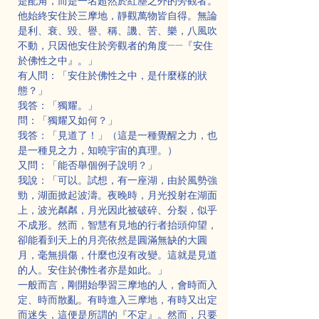
是配角，而是一名超然於紅塵之外的旁觀者。
他始終安住於三摩地，靜觀萬物皆自得。無論
是利、衰、毀、譽、稱、譏、苦、樂，八風吹
不動，只因他安住於旁觀者的角度——『安住
於佛性之中』。」
有人問：「安住於佛性之中，是什麼樣的狀
態？」
我答：「獨耀。」
問：「獨耀又如何？」
我答：「見道了！」（這是一種覺醒之力，也
是一種見之力，知曉宇宙的真理。）
又問：「能否舉個例子說明？」
我說：「可以。試想，有一座湖，由於風勢強
勁，湖面掀起波濤。夜晚時，月光投射在湖面
上，波光粼粼，月光因此被破碎、分裂，似乎
不成形。然而，智慧有見地的行者抬頭仰望，
卻能看到天上的月亮依然是圓滿無缺的大圓
月，毫無損傷，什麼也沒有改變。這就是見道
的人。安住於佛性者亦是如此。」
一般而言，剛開始學習三摩地的人，會時而入
定、時而散亂。有時進入三摩地，有時又出定
而迷失，這便是所謂的『不定』。然而，只要