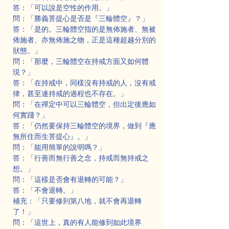
答：「可以說是空性的作用。」
問：「勝義菩提心是否是『三輪體空』？」
答：「是的。三輪體空指的是無佈施者、無被
佈施者、亦無佈施之物，正是這種超越分別的
狀態。」
問：「那麼，三輪體空在持戒方面又如何體
現？」
答：「在持戒中，同樣沒有持戒的人，沒有戒
律，甚至連持戒的過程也不存在。」
問：「在禪定中可以三輪體空，但出定後應如
何實踐？」
答：「仍然要保持三輪體空的境界，做到『應
無所住而生菩提心』。」
問：「能用簡單的說明嗎？」
答：「行善而無行善之念，持戒而無持戒之
想。」
問：「這樣是否會有退轉的可能？」
答：「不會退轉。」
補充：「只要修到第八地，就不會再退轉
了！」
問：「這世上，真的有人能修到如此境界