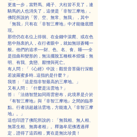
更進一步，當野馬、繩子、大柱皆不見了，連
騎馬的人也消失了，這便是「非智三摩地」。
佛陀所說的「苦、空、無常、無我」，其中
「無我」只有在「非智三摩地」中才能徹底體
現。
那些仍在名位上徘徊、在金錢中滾爬、或在色
慾中熱衷的人，在行者眼中，就如無頭蒼蠅一
般。他們的追求──財、色、名、食、睡──全
是扭曲和變形的，無法擺脫五種根本煩惱：無
明、有我、貪戀、厭憎與死亡。
有人問：「《心經》中說：觀世音菩薩行深般
若波羅蜜多時……這指的是什麼？」
我答：「這是指非智最高的三摩地。」
又有人問：「什麼是法雲地？」
答：「法德智慧如同雨雲密布，此境界是介於
『有智三摩地』與『非智三摩地』之間的臨界
點。行者須超越法雲地，方能進入『非智三摩
地』。」
這也印證了佛陀所說的：「無我相、無人相、
無眾生相、無壽者相」。釋迦牟尼佛透過禪
定，證得了這四相，實在是無比珍貴！