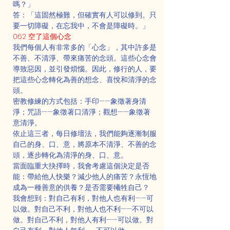
嗎？」
答：「這固然極難，但確實有人可以修到。只
要一切障礙，在忘我中，不會是障礙時。」
062 空了這個心念
我們每個人有非常多的「心念」，其中許多是
不善、不清淨、帶來痛苦的念頭。這些心念會
導致惡因，並引發煩惱。因此，修行的人，要
把這些心念轉化為善的想念、喜悅和清淨的念
頭。
密教修練的方式包括：手印——象徵著身清
淨；咒語——象徵著口清淨；觀想——象徵著
意清淨。
依止這三者，每日修壇法，我們能夠逐漸制服
自己的身、口、意，將原本不清淨、不善的念
頭，逐步轉化為清淨的身、口、意。
當面臨重大抉擇時，我會考慮這個決定是否
能：帶給他人快樂？減少他人的痛苦？永恆地
成為一種善意的供養？是否需要犧牲自己？
我會想到：對自己有利，對他人也有利——可
以做。對自己不利，對他人也不利——不可以
做。對自己不利，對他人有利——可以做。對