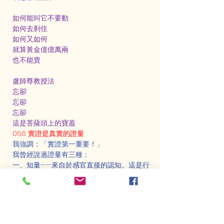
如何能叫它不要動
如何去刹住
如何又如何
就算黃金億億萬兩
也不能賣
盧師尊教授法
忘卻
忘卻
忘卻
這是菩薩頭上的寶蓋
066 實證是真實的證量
我強調：「實證第一重要！」
我曾經說過證量有三種：
一、知量——來自於感官直接的認知。這是行
者感官的覺受，透過覺受而認知，稱為知量。
（需要通過實修來證明）
二、比量——源於推理，是一種邏輯學問。推
理、推斷、比較、邏輯。這種比量可能來自於
多人的經驗交流，通過互相比較而得出的結