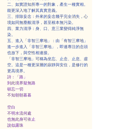
二、如實證知所專一的對象，產生一種實相。
能更深入地了解其真實意義。
三、排除妄念：外來的妄念幾乎完全消失，心
境如同無塵般清淨，甚至根本無污染。
四、業力清淨：身、口、意三業變得純淨無
染。
五、進入「非智三摩地」：由「有智三摩地」
進一步進入「非智三摩地」，即連專注的念頭
也放下，與空性相連接。
「非智三摩地」可稱為坐忘、止念、止息、虛
空。這是一種更深層的寂靜與安住，是修行的
更高境界。
詩：「路」
到此境界疑無路
頓忘一切
不知朝朝暮暮
空白
不明水流何處
也無此身可依止
說似露珠