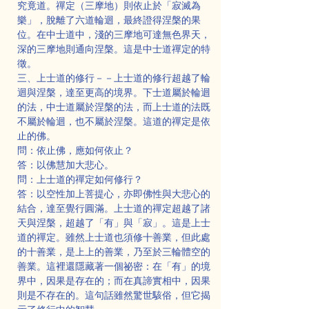
究竟道。禪定（三摩地）則依止於「寂滅為
樂」，脫離了六道輪迴，最終證得涅槃的果
位。在中士道中，淺的三摩地可達無色界天，
深的三摩地則通向涅槃。這是中士道禪定的特
徵。
三、上士道的修行－－上士道的修行超越了輪
迴與涅槃，達至更高的境界。下士道屬於輪迴
的法，中士道屬於涅槃的法，而上士道的法既
不屬於輪迴，也不屬於涅槃。這道的禪定是依
止的佛。
問：依止佛，應如何依止？
答：以佛慧加大悲心。
問：上士道的禪定如何修行？
答：以空性加上菩提心，亦即佛性與大悲心的
結合，達至覺行圓滿。上士道的禪定超越了諸
天與涅槃，超越了「有」與「寂」。這是上士
道的禪定。雖然上士道也須修十善業，但此處
的十善業，是上上的善業，乃至於三輪體空的
善業。這裡還隱藏著一個祕密：在「有」的境
界中，因果是存在的；而在真諦實相中，因果
則是不存在的。這句話雖然驚世駭俗，但它揭