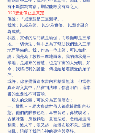
想到這些眾生，我內心不禁悲痛。因此，我唯
有不斷撰寫書籍，期望能救度有緣之人。
020想念停止是真定
佛說：「戒定慧是三無漏學。」
我說：以戒為師。 以定為實修。 以慧光融合
為成就。
我說，實修的法門就是瑜伽，而瑜伽即是三摩
地。一切佛法，無非是為了幫助我們進入三摩
地而準備的。我，作為一位上師，可以如此
說：我是為了教授三摩地而來。我的傳承是三
摩地，是如來的智慧，也是宇宙的大光明。如
今，我將把我的證量，傳授給足堪接受的弟子
們。
或許，你會覺得這本書內容枯燥無味，但當你
真正深入其中，品嘗到法味，你會明白，這本
書的重要性不可言喻。
一般人的念頭，可以分為五個層次：
一、散亂－－絕大多數世俗人都處於散亂的狀
態。他們的眼被色迷，耳被音迷，鼻被嗅迷，
舌被味迷，身被觸迷，意被法迷。念頭如波濤
翻騰，波未平，浪又起，如瀑布般不息。這種
散亂，阻礙了我們心神的專注與寧靜。