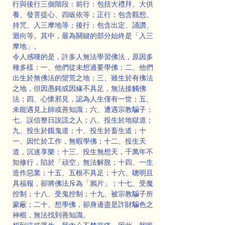
行與後行三個階段：前行：包括大禮拜、大供
養、發菩提心、四皈依等；正行：包含觀想、
持咒、入三摩地等；後行：包含出定、誦讚、
迴向等。其中，最為關鍵的部分始終是「入三
摩地」。
令人感嘆的是，許多人無法學習佛法，原因多
種多樣：一、他們從未想過要學佛；二、他們
出生於無佛法的蠻荒之地；三、雖生於有佛法
之地，但因愚鈍或因緣不具足，無法接觸佛
法；四、心懷邪見，認為人生僅有一世；五、
未能遇見上師或善知識；六、遭遇宗教騙子；
七、誤信整日說謊之人；八、投生於地獄道；
九、投生於餓鬼道；十、投生於畜生道；十
一、因忙於工作，無暇學佛；十二、投生天
道，沉迷享樂；十三、投生無想天，千萬年不
知修行，陷於「頑空」無法解脫；十四、一生
造作惡業；十五、五根不具足；十六、聰明且
具福報，卻將佛法斥為「鴉片」；十七、受魔
控制；十八、受鬼控制；十九、被宗教騙子所
蒙蔽；二十、想學佛，卻身邊盡是詐財騙色之
神棍，無法找到善知識。