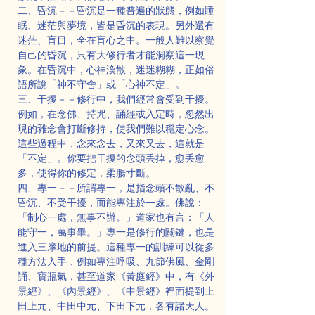
二、昏沉－－昏沉是一種普遍的狀態，例如睡
眠、迷茫與夢境，皆是昏沉的表現。另外還有
迷茫、盲目，全在盲心之中。一般人難以察覺
自己的昏沉，只有大修行者才能洞察這一現
象。在昏沉中，心神渙散，迷迷糊糊，正如俗
語所說「神不守舍」或「心神不定」。
三、干擾－－修行中，我們經常會受到干擾。
例如，在念佛、持咒、誦經或入定時，忽然出
現的雜念會打斷修持，使我們難以穩定心念。
這些過程中，念來念去，又來又去，這就是
「不定」。你要把干擾的念頭丢掉，愈丢愈
多，使得你的修定，柔腸寸斷。
四、專一－－所謂專一，是指念頭不散亂、不
昏沉、不受干擾，而能專注於一處。佛說：
「制心一處，無事不辦。」道家也有言：「人
能守一，萬事畢。」專一是修行的關鍵，也是
進入三摩地的前提。這種專一的訓練可以從多
種方法入手，例如專注呼吸、九節佛風、金剛
誦、寶瓶氣，甚至道家《黃庭經》中，有《外
景經》、《內景經》、《中景經》裡面提到上
田上元、中田中元、下田下元，各有諸天人。