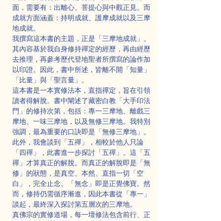
面，需要有：出離心、菩提心與中觀正見。而
成就方面涵蓋：持明成就、護摩成就以及三摩
地成就。
我撰寫這本書的主題，正是「三摩地成就」。
其內容基於我自身修持禪定的經歷，再由經歷
去推理，再參考歷代登地聖者所撰寫的論作加
以印證。因此，書中所述，皆離不開「知量」
「比量」與「聖言量」。
這本書是一本實修法本，直指禪定，旨在引領
讀者得解脫。書中闡述了藏密白教「大手印法
門」的修持次第，包括：專一三摩地、離戲三
摩地、一味三摩地，以及無修三摩地。我特別
強調，最為重要的口訣即是「無修三摩地」。
此外，我會談到「五禪」，相較於他人只論
「四禪」，此書進一步探討「五禪」。這「五
禪」才算真正的解脫。而真正的解脫即是「無
修」的狀態，是真空、本然、直指一切「空
白」，完全止念。「無念」即是正覺佛寶。然
而，修持仍需循序漸進，因此本書從「專一」
談起，最終深入探討第五層次的三摩地。
真佛宗的實修道場，每一壇修法包含前行、正