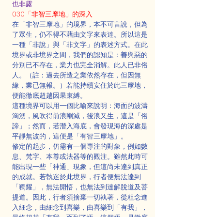
也非露
030「非智三摩地」的深入
在「非智三摩地」的境界，本不可言說，但為
了眾生，仍不得不藉由文字來表達。所以這是
一種「非說」與「非文字」的表述方式。在此
境界或非境界之間，我們的認知是：善與惡的
分別已不存在，業力也完全消解。此人已非俗
人。（註：過去所造之業依然存在，但因無
緣，業已無報。）若能持續安住於此三摩地，
便能徹底超越因果束縛。
這種境界可以用一個比喻來說明：海面的波濤
洶湧，風吹得前浪剛滅，後浪又生，這是「俗
諦」；然而，若潛入海底，會發現海的深處是
平靜無波的，這便是「有智三摩地」。
修定的起步，仍需有一個專注的對象，例如數
息、梵字、本尊或法器等的觀注。雖然此時可
能出現一些「神通」現象，但這尚未達到真正
的成就。若執迷於此境界，行者便無法達到
「獨耀」，無法開悟，也無法到達解脫道及菩
提道。因此，行者須捨棄一切執著，從粗念進
入細念，由細念到喜樂，由喜樂到「有我」，