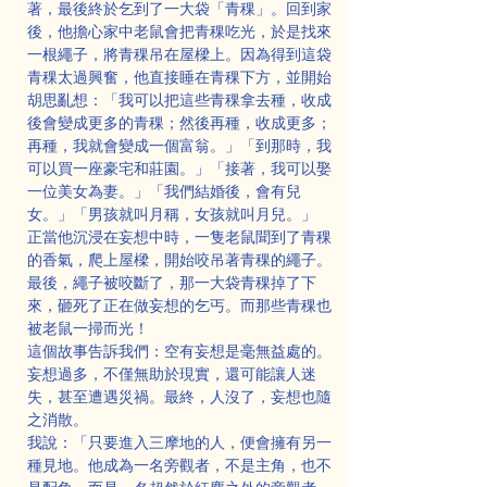
著，最後終於乞到了一大袋「青稞」。回到家
後，他擔心家中老鼠會把青稞吃光，於是找來
一根繩子，將青稞吊在屋樑上。因為得到這袋
青稞太過興奮，他直接睡在青稞下方，並開始
胡思亂想：「我可以把這些青稞拿去種，收成
後會變成更多的青稞；然後再種，收成更多；
再種，我就會變成一個富翁。」「到那時，我
可以買一座豪宅和莊園。」「接著，我可以娶
一位美女為妻。」「我們結婚後，會有兒
女。」「男孩就叫月稱，女孩就叫月兒。」
正當他沉浸在妄想中時，一隻老鼠聞到了青稞
的香氣，爬上屋樑，開始咬吊著青稞的繩子。
最後，繩子被咬斷了，那一大袋青稞掉了下
來，砸死了正在做妄想的乞丐。而那些青稞也
被老鼠一掃而光！
這個故事告訴我們：空有妄想是毫無益處的。
妄想過多，不僅無助於現實，還可能讓人迷
失，甚至遭遇災禍。最終，人沒了，妄想也隨
之消散。
我說：「只要進入三摩地的人，便會擁有另一
種見地。他成為一名旁觀者，不是主角，也不