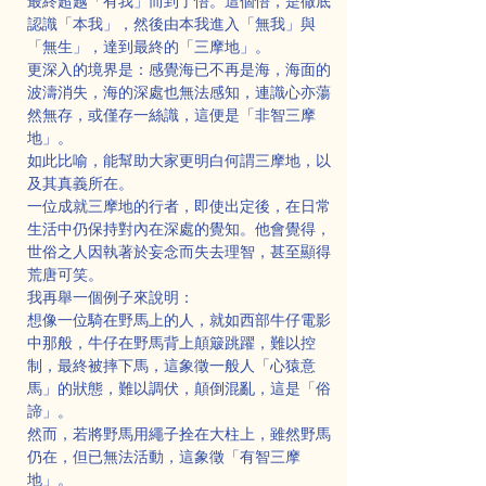
最終超越「有我」而到了悟。這個悟，是徹底
認識「本我」，然後由本我進入「無我」與
「無生」，達到最終的「三摩地」。
更深入的境界是：感覺海已不再是海，海面的
波濤消失，海的深處也無法感知，連識心亦蕩
然無存，或僅存一絲識，這便是「非智三摩
地」。
如此比喻，能幫助大家更明白何謂三摩地，以
及其真義所在。
一位成就三摩地的行者，即使出定後，在日常
生活中仍保持對內在深處的覺知。他會覺得，
世俗之人因執著於妄念而失去理智，甚至顯得
荒唐可笑。
我再舉一個例子來說明：
想像一位騎在野馬上的人，就如西部牛仔電影
中那般，牛仔在野馬背上顛簸跳躍，難以控
制，最終被摔下馬，這象徵一般人「心猿意
馬」的狀態，難以調伏，顛倒混亂，這是「俗
諦」。
然而，若將野馬用繩子拴在大柱上，雖然野馬
仍在，但已無法活動，這象徵「有智三摩
地」。