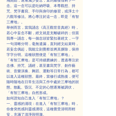
飛開始，逐漸減少妄念，直到最後僅剩下一
念。這一念可以是吐納呼吸、本尊觀想、持
咒、梵字書寫、手印與身印的修習，或淨土十
六觀等修法。將心專注於這一念，即是「有智
三摩地」。
舉例而言，當我誦念《高王觀世音真經》時，
若心中妄念不斷，經文就是支離破碎的；但當
我專一誦念，每一個念頭皆緊扣著經文，一字
一句清晰分明，毫無遺漏，直到經文結束時，
若妄念偶起，我能立刻覺察並將其摒除，保持
字字分明。這種狀態便是「有智三摩地」。
「有智三摩地」是可持續磨練的，透過專注於
念佛、持咒、誦經，甚至書寫梵字、創作藝
術、音樂演奏、舞蹈、運動等日常行為，都可
以進入這種狀態。最終，當修行成熟後，便可
隨時隨地在日常生活與工作中處於三摩地的狀
態。散亂、昏沉、不定的心態逐漸被調伏，
「有智三摩地」自然形成。
如何證知自己進入「有智三摩地」？
一、靈感的涌現：在進入「有智三摩地」時，
你會突然感到靈感湧現，這種覺受清明而輕
安，充滿了清淨與明澈。