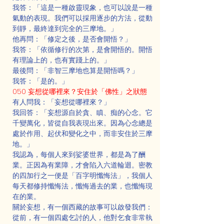
我答：「這是一種啟靈現象，也可以說是一種
氣動的表現。我們可以採用逐步的方法，從動
到靜，最終達到完全的三摩地。」
他再問：「修定之後，是否會開悟？」
我答：「依循修行的次第，是會開悟的。開悟
有理論上的，也有實踐上的。」
最後問：「非智三摩地也算是開悟嗎？」
我答：「是的。」
050 妄想從哪裡來？安住於「佛性」之狀態
有人問我：「妄想從哪裡來？」
我回答：「妄想源自於貪、瞋、痴的心念。它
千變萬化，皆從自我表現出來。因為心念總是
處於作用、起伏和變化之中，而非安住於三摩
地。」
我認為，每個人來到娑婆世界，都是為了酬
業。正因為有業障，才會陷入六道輪迴。密教
的四加行之一便是「百字明懺悔法」，我個人
每天都修持懺悔法，懺悔過去的業，也懺悔現
在的業。
關於妄想，有一個西藏的故事可以啟發我們：
從前，有一個四處乞討的人，他對乞食非常執