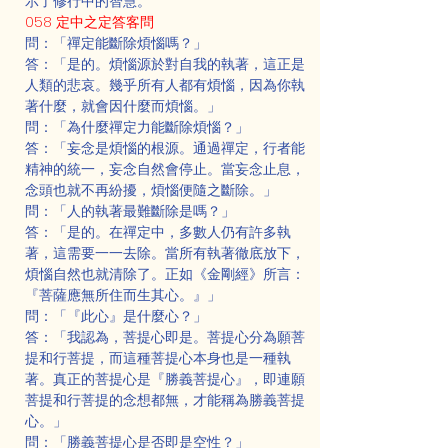
示了修行中的智慧。
058 定中之定答客問
問：「禪定能斷除煩惱嗎？」
答：「是的。煩惱源於對自我的執著，這正是
人類的悲哀。幾乎所有人都有煩惱，因為你執
著什麼，就會因什麼而煩惱。」
問：「為什麼禪定力能斷除煩惱？」
答：「妄念是煩惱的根源。通過禪定，行者能
精神的統一，妄念自然會停止。當妄念止息，
念頭也就不再紛擾，煩惱便隨之斷除。」
問：「人的執著最難斷除是嗎？」
答：「是的。在禪定中，多數人仍有許多執
著，這需要一一去除。當所有執著徹底放下，
煩惱自然也就清除了。正如《金剛經》所言：
『菩薩應無所住而生其心。』」
問：「『此心』是什麼心？」
答：「我認為，菩提心即是。菩提心分為願菩
提和行菩提，而這種菩提心本身也是一種執
著。真正的菩提心是『勝義菩提心』，即連願
菩提和行菩提的念想都無，才能稱為勝義菩提
心。」
問：「勝義菩提心是否即是空性？」