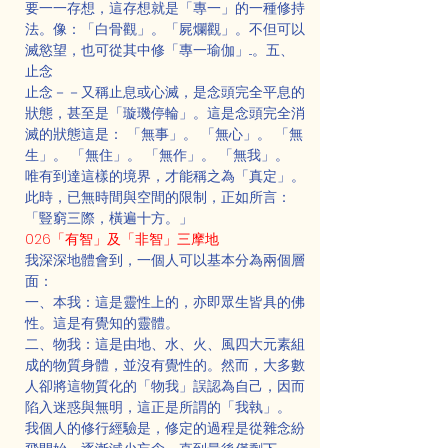
要一一存想，這存想就是「專一」的一種修持
法。像：「白骨觀」。「屍爛觀」。不但可以
滅慾望，也可從其中修「專一瑜伽」...。五、
止念
止念－－又稱止息或心滅，是念頭完全平息的
狀態，甚至是「璇璣停輪」。這是念頭完全消
滅的狀態這是： 「無事」。 「無心」。 「無
生」。 「無住」。 「無作」。 「無我」。
唯有到達這樣的境界，才能稱之為「真定」。
此時，已無時間與空間的限制，正如所言：
「豎窮三際，橫遍十方。」
026「有智」及「非智」三摩地
我深深地體會到，一個人可以基本分為兩個層
面：
一、本我：這是靈性上的，亦即眾生皆具的佛
性。這是有覺知的靈體。
二、物我：這是由地、水、火、風四大元素組
成的物質身體，並沒有覺性的。然而，大多數
人卻將這物質化的「物我」誤認為自己，因而
陷入迷惑與無明，這正是所謂的「我執」。
我個人的修行經驗是，修定的過程是從雜念紛