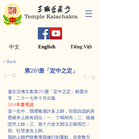
Temple Kalachakra
English
中文
Tiếng Việt
< Back
第261册「定中之定」
上一頁
下一頁
蓮生活佛文集第261册「定中之定」精選分
享．二０一七年十月出版
004本書導讀
這一生中，我禮敬過許多上師，但我自認的具
恩根本上師有四位：一、了鳴和尚；二、薩迦
證空上師；三、第十六世大寶法王噶瑪巴；
四、吐登達吉上師。
我的上師們曾教導我修行的重點，在密教方