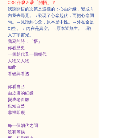
038 什麼叫著「開悟」？
我說開悟的次第是這樣的：心由外緣，變成向
內我去尋覓。→發現了心念起伏，而把心念調
勻。→見證到心念，原本是中性。→外在全是
幻空。→ 內在是真空。→原本皆無生。→融
入了宇宙光。
我寫的詩：「悟」
你看歷史
一個朝代又一個朝代
人物又人物
如此
看破與看透
你看自己
由皮膚的細嫩
變成老而皺
也知自己
非福即瘦
每一個朝代之間
沒有等候