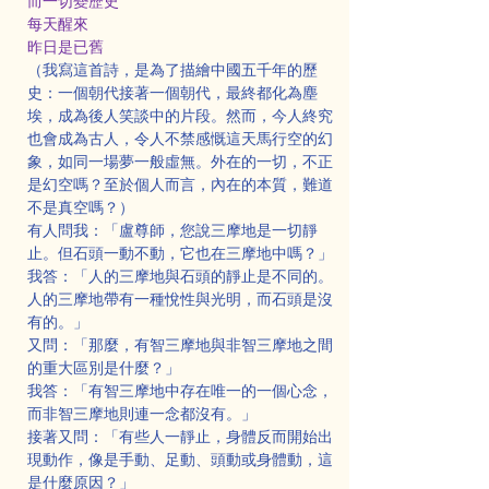
而一切變歷史
每天醒來
昨日是已舊
（我寫這首詩，是為了描繪中國五千年的歷
史：一個朝代接著一個朝代，最終都化為塵
埃，成為後人笑談中的片段。然而，今人終究
也會成為古人，令人不禁感慨這天馬行空的幻
象，如同一場夢一般虛無。外在的一切，不正
是幻空嗎？至於個人而言，內在的本質，難道
不是真空嗎？）
有人問我：「盧尊師，您說三摩地是一切靜
止。但石頭一動不動，它也在三摩地中嗎？」
我答：「人的三摩地與石頭的靜止是不同的。
人的三摩地帶有一種悅性與光明，而石頭是沒
有的。」
又問：「那麼，有智三摩地與非智三摩地之間
的重大區別是什麼？」
我答：「有智三摩地中存在唯一的一個心念，
而非智三摩地則連一念都沒有。」
接著又問：「有些人一靜止，身體反而開始出
現動作，像是手動、足動、頭動或身體動，這
是什麼原因？」