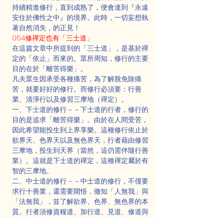
持續精進修行，直到成熟了，便會達到『永遠
安住於佛性之中』的境界。此時，一切妄想執
著自然消失，的正見！
054修禪定也有「三士道」
在這篇文章中所提到的「三士道」，是基於禪
定的「依止」而來的。眾所周知，修行的主要
目的在於「離苦得樂」。
凡夫眾生因承受各種痛苦，為了解脫免除痛
苦，就要好好的修行。而修行必須要：行善
業、清淨行以及修習三摩地（禪定）。
一、下士道的修行－－下士道的行者，修行的
目的是追求「離苦得樂」。由於在人間受苦，
因此希望能投生到上界享樂。這種修行依止於
欲界天、色界天以及無色界天，行者藉由修習
三摩地，投生到天界（當然，這仍需伴隨行善
業）。這就是下士道的禪定，這種禪定屬於有
智的三摩地。
二、中士道的修行－－中士道的修行，不僅要
求行十善業，還需要開悟，徹知「人無我」與
「法無我」，並了解欲界、色界、無色界的本
質。行者須修資糧道、加行道、見道、修道與