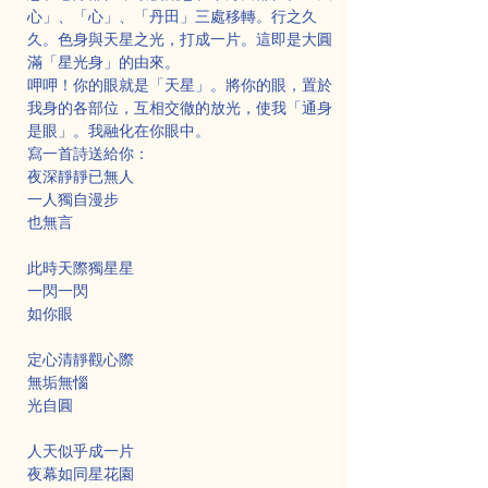
心」、「心」、「丹田」三處移轉。行之久
久。色身與天星之光，打成一片。這即是大圓
滿「星光身」的由來。
呷呷！你的眼就是「天星」。將你的眼，置於
我身的各部位，互相交徹的放光，使我「通身
是眼」。我融化在你眼中。
寫一首詩送給你：
夜深靜靜已無人
一人獨自漫步
也無言
此時天際獨星星
一閃一閃
如你眼
定心清靜觀心際
無垢無惱
光自圓
人天似乎成一片
夜幕如同星花園