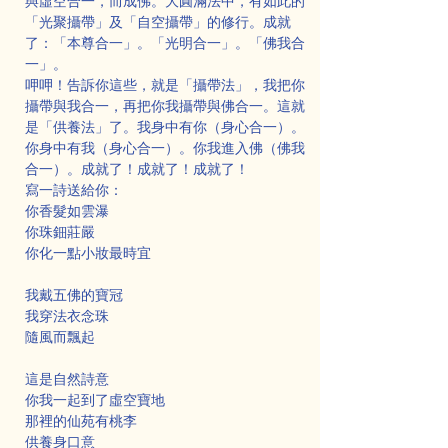
與虛空合一，而成佛。大圓滿法中，有如此的
「光聚攝帶」及「自空攝帶」的修行。成就
了：「本尊合一」。「光明合一」。「佛我合
一」。
呷呷！告訴你這些，就是「攝帶法」，我把你
攝帶與我合一，再把你我攝帶與佛合一。這就
是「供養法」了。我身中有你（身心合一）。
你身中有我（身心合一）。你我進入佛（佛我
合一）。成就了！成就了！成就了！
寫一詩送給你：
你香髮如雲瀑
你珠鈿莊嚴
你化一點小妝最時宜
我戴五佛的寶冠
我穿法衣念珠
隨風而飄起
這是自然詩意
你我一起到了虛空寶地
那裡的仙苑有桃李
供養身口意