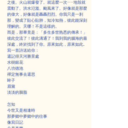
之後。火山就爆發了。就這麼一次——地殼就
震動了。洪水氾濫。颱風來了。好像就是那麼
的偉大，好像就是轟轟烈烈。你我只是一刹
那，變成了貼心貼肺，知冷知熱，彼此能深刻
理解的。天哪！不是這樣的。
而是，那畢竟是：「多生多世熟悉的傳承！」
彼此交流了！彼此溝通了！我到我的腦海的最
深處，終於找到了你。原來如此，原來如此.....
寫一首詩送給你：
還記得天河勝景處
水樹銀花
八功德池
禪定無事去還思
眸子
眉黛
淡淡的胭脂
怎知
今世又是相逢時
那夢鄉中夢鄉中的往事
像寫日記