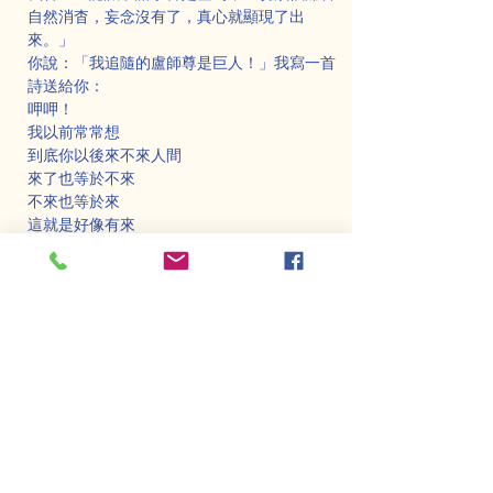
自然消杳，妄念沒有了，真心就顯現了出
來。」
你說：「我追隨的盧師尊是巨人！」我寫一首
詩送給你：
呷呷！
我以前常常想
到底你以後來不來人間
來了也等於不來
不來也等於來
這就是好像有來
如來也
呷呷！
你我是真實
你我是虚幻
虚幻中的真實
真實中的虚幻
好像是又好像不是也
170 妙觀察
呷呷！以前我的師父，教導我大圓滿口訣部
時，最先的功課是：「妙觀察」這是一種修行