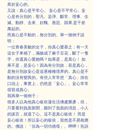
異於妄心的。
又說：真心是平常心。 妄心是不平常心。妄
心是有分別的，聖凡、染淨、斷常、理事、生
滅、動靜、去來、好醜、善惡、因果...是千差
萬起的。
而真心是不動的，無分別的。舉一個例子說
明：
一位青春美貌的女子，你真心愛慕之；有一天
這女子車禍了，滿臉成了麻子豆花，斷了一隻
手，你還真心愛她嗎？如果是，是真心！ 如
果不是，是妄心！因為有分別故，若是真心，
是無分別故妄心是追逐種種境界的。真心是不
動的沒有變異的。有些人常常把「真心」掛在
口頭上，事實上，仍然是「妄心」。妄心常常
假冒成真心。
我再舉一個例子：
很多人以為他真心皈依蓮生活佛盧勝彥，但，
只要看到負面新聞，聽到了負面的消息，小人
的謠言，就退了心。這不是真心皈依！ 而是
妄心皈依！所以妄心的皈依，當然是不易相應
的。佛說：「信為一切功德母」。呷呷！告訴