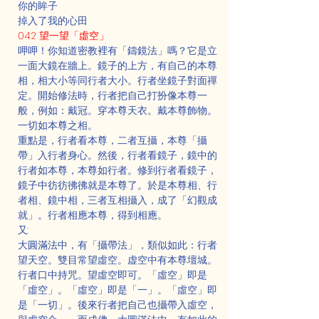
你的眸子
掉入了我的心田
042 望一望「虛空」
呷呷！你知道密教裡有「鑄鏡法」嗎？它是立
一面大鏡在牆上。鏡子的上方，有自己的本尊
相，相大小等同行者大小。行者坐鏡子對面禪
定。開始修法時，行者把自己打扮像本尊一
般，例如：戴冠。穿本尊天衣。戴本尊飾物。
一切如本尊之相。
重點是，行者看本尊，二者互攝，本尊「攝
帶」入行者身心。然後，行者看鏡子，鏡中的
行者如本尊，本尊如行者。修到行者看鏡子，
鏡子中彷彷彿彿就是本尊了。於是本尊相、行
者相、鏡中相，三者互相攝入，成了「幻觀成
就」。行者相應本尊，得到相應。
又:
大圓滿法中，有「攝帶法」，類似如此：行者
望天空。雙目常望虛空。虚空中有本尊壇城。
行者口中持咒。望虛空即可。「虛空」即是
「虛空」。「虛空」即是「一」。「虛空」即
是「一切」。後來行者把自己也攝帶入虛空，