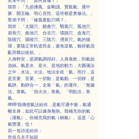
聖弟子問：「如何實修？」
我答：「九節佛風、金剛誦、寶瓶氣、通中
脈、開五輪、明心見性。這些都是實修法。」
聖弟子問：「修風要點穴嗎？」
我答：「太陽穴、聽會穴、翳風穴、鳳池穴、
肩骨穴、曲池穴、合谷穴、環跳穴、血海穴、
陰陵穴、陽陵穴、三陰穴、湧泉穴。氣的循
環，要隨正常軌道而走，避免逆氣，勉得氣混
亂而難以收拾。」
人身輕安，是調氣調得好。人身衰敗，則氣如
游絲。氣是水、是火、是地的動力，大圓滿法
之中，水法、火法、地法全依「氣」而行，這
是至要、至要。一切動，是氣動。一切靜，是
氣靜。動靜合一，全靠「氣」的運作。「無漏
法」靠氣。「拙火法」靠氣。「明點法」靠
氣。
呷呷!我傳授氣法給你，是氣可通中脈，氣通
暢全身，如此可以健身無病。我補充你的氣
（灌氣）。你補充我的氣（納氣）。這是「心
氣雙運」也！
寫一首詩送給你：
世俗凡夫不知節