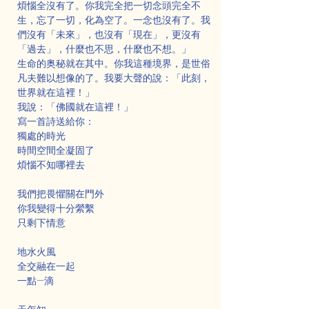
煩惱全沒有了。你我完全把一切念頭完全不
生，忘了一切，化為空了。一念也沒有了。我
們沒有「未來」，也沒有「現在」，更沒有
「過去」，什麼也不思，什麼也不想。」
生命的奥秘就在其中。你我這種境界，是世俗
凡夫難以想像的了。我要大聲的說：「此刻，
世界就在這裡！」
我說：「佛國就在這裡！」
寫一首詩送給你：
獨處的時光
時間空間全凝固了
煩惱不知哪裡去
我們把畏懼關在門外
你我變得十分縈繫
只剩下情意
地水火風
全交融在一起
一點—滴