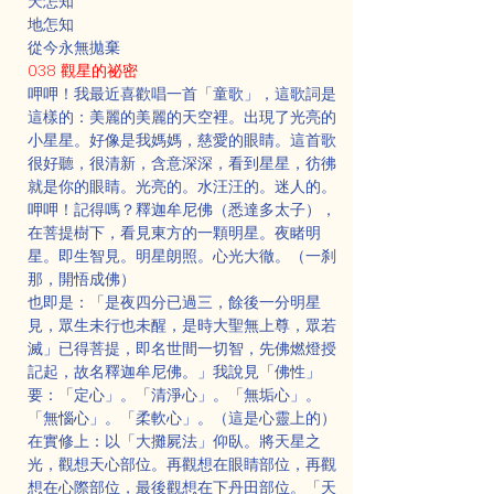
天怎知
地怎知
從今永無拋棄
038 觀星的祕密
呷呷！我最近喜歡唱一首「童歌」，這歌詞是
這樣的：美麗的美麗的天空裡。出現了光亮的
小星星。好像是我媽媽，慈愛的眼睛。這首歌
很好聽，很清新，含意深深，看到星星，彷彿
就是你的眼睛。光亮的。水汪汪的。迷人的。
呷呷！記得嗎？釋迦牟尼佛（悉達多太子），
在菩提樹下，看見東方的一顆明星。夜睹明
星。即生智見。明星朗照。心光大徹。（一刹
那，開悟成佛）
也即是：「是夜四分已過三，餘後一分明星
見，眾生未行也未醒，是時大聖無上尊，眾若
滅」已得菩提，即名世間一切智，先佛燃燈授
記起，故名釋迦牟尼佛。」我說見「佛性」
要：「定心」。「清淨心」。「無垢心」。
「無惱心」。「柔軟心」。（這是心靈上的）
在實修上：以「大攤屍法」仰臥。將天星之
光，觀想天心部位。再觀想在眼睛部位，再觀
想在心際部位，最後觀想在下丹田部位。「天