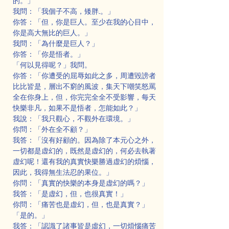
的。」
我問：「我個子不高，矮胖...。」
你答：「但，你是巨人。至少在我的心目中，
你是高大無比的巨人。」
我問：「為什麼是巨人？」
你答：「你是悟者。」
「何以見得呢？」我問。
你答：「你遭受的屈辱如此之多，周遭毀謗者
比比皆是，層出不窮的風波，集天下嘲笑怒罵
全在你身上，但，你完完全全不受影響，每天
快樂非凡，如果不是悟者，怎能如此？」
我說：「我只觀心，不觀外在環境。」
你問：「外在全不顧？」
我答：「沒有好顧的。因為除了本元心之外，
一切都是虚幻的，既然是虚幻的，何必去執著
虚幻呢！還有我的真實快樂勝過虚幻的煩惱，
因此，我得無生法忍的果位。」
你問：「真實的快樂的本身是虚幻的嗎？」
我答：「是虚幻，但，也很真實！」
你問：「痛苦也是虚幻，但，也是真實？」
「是的。」
我答：「認識了諸事皆是虛幻，一切煩惱痛苦