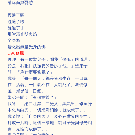
清涼而無憂愁
經過了頭
經過了喉
經過了手
那智慧光明火焰
全身游
變化出無量光身的佛
098修風
呷呷！有一位聖弟子，問我「修風」的道理，
於是，我把口訣扼要的告訴了他。」聖弟子
問：「為什麼要修風？」
我答：「每一個人，都是依風生存，一口氣
在，活著。一口氣不在，人就死了。我們修
風，就是修一口氣。」
聖弟子問：「有何意義？」
我答：「納白吐黑。白光入，黑氣出。修至身
中化為白光，一切業障消除，就成就了。」
我又說：「自身的內明，及外在世界的空性，
打成一片時，這個三摩地，就可子光與母光相
會，見性而成佛了。」