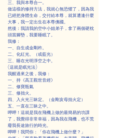
三、我與本尊合一。
做這樣的修持方法，我就心無恐懼了，因為我
已經把身體生命，交付給本尊，就算遭逢什麼
大事，我一定出生在本尊佛國。
然後：我請我的空中小姐弟子，拿了兩個硬枕
頭當腳墊，我要睡眠了。
我修：
一、自生成金剛杵。
二、化紅光。（或藍光）
三、睡在光明淨空之中。
(這就是眠光法)
我醒過來之後，我修：
一、持《高王觀世音經》
二、修寶瓶氣
三、修拙火。
四、入火光三昧定。（金剛亥母拙火定）
五、一直在三昧之中。
呷呷！這就是我在飛機上做的最簡易的功課
了，我覺得非常幸福，因為我在飛機，也不荒
廢我長途旅行的時光。
呷呷！我問你：「你在飛機上做什麼？」