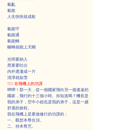
氣亂
氣散
人生快快就成歇
氣能守
氣能通
氣能轉
輾轉就能上天闕
光明要納入
黑業要吐出
內外透澈成一片
清淨就如雪
122 在飛機上的功課
呷呷！那一天，從一個國家飛向另一個遙遠的
國家，飛行約十三個小時。你知道嗎？機長是
我的弟子，空中小姐也是我的弟子，這是一趟
舒適的旅程。
我在飛機上是要做修行的功課的：
一、觀想本尊住頂。
二、持本尊咒。