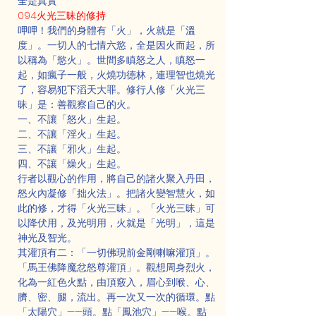
全是真實
094火光三昧的修持
呷呷！我們的身體有「火」，火就是「溫
度」。一切人的七情六慾，全是因火而起，所
以稱為「慾火」。世間多瞋怒之人，瞋怒一
起，如瘋子一般，火燒功德林，連理智也燒光
了，容易犯下滔天大罪。修行人修「火光三
昧」是：善觀察自己的火。
一、不讓「怒火」生起。
二、不讓「淫火」生起。
三、不讓「邪火」生起。
四、不讓「燥火」生起。
行者以觀心的作用，將自己的諸火聚入丹田，
怒火內凝修「拙火法」。把諸火變智慧火，如
此的修，才得「火光三昧」。「火光三昧」可
以降伏用，及光明用，火就是「光明」，這是
神光及智光。
其灌頂有二：「一切佛現前金剛喇嘛灌頂」。
「馬王佛降魔忿怒尊灌頂」。觀想周身烈火，
化為一紅色火點，由頂竅入，眉心到喉、心、
臍、密、腿，流出。再一次又一次的循環。點
「太陽穴」——頭。點「鳳池穴」——喉。點