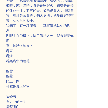
你答：「我喜歡看著機窗外，在夜間，飛機起
飛時，或下降時，看著萬家燈火，彷彿是萬朵
的蓮花一般，非常的美。如果是白天，那就看
雲，看那朵朵白雲，鋪天蓋地，感受白雲的空
靈，及人生的渺小。」
我聽了，有一種感覺：「其實這就是你的哲
思！」
呷呷！在飛機上，除了修法之外，我會想著你
呢！
寫一首詩送給你：
看窗
看燈
看黑暗中的蓮花
觀雲
觀霧
問上一問
何處是真正的家
我修法
在天地的中間
清楚明白