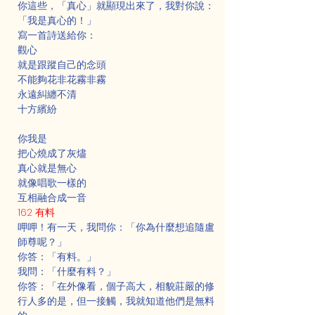
你這些，「真心」就顯現出來了，我對你說：
「我是真心的！」
寫一首詩送給你：
觀心
就是跟蹤自己的念頭
不能夠花非花霧非霧
永遠糾纏不清
十方繽紛
你我是
把心燒成了灰燼
真心就是無心
就像唱歌一樣的
互相融合成一音
162 有料
呷呷！有一天，我問你：「你為什麼想追隨盧
師尊呢？」
你答：「有料。」
我問：「什麼有料？」
你答：「在外像看，個子高大，相貌莊嚴的修
行人多的是，但一接觸，我就知道他們是無料