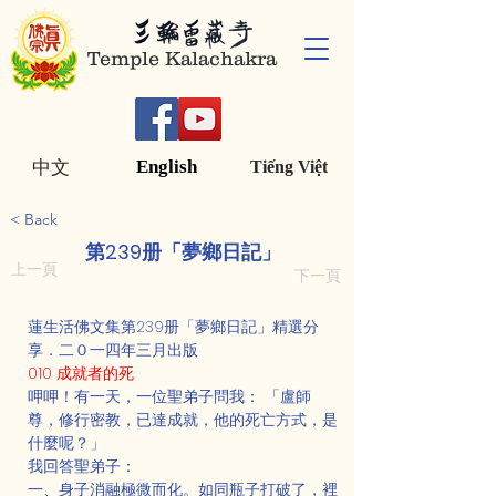
Temple Kalachakra
English
中文
Tiếng Việt
< Back
第239册「夢鄉日記」
上一頁
下一頁
蓮生活佛文集第239册「夢鄉日記」精選分
享．二０一四年三月出版
010 成就者的死
呷呷！有一天，一位聖弟子問我： 「盧師
尊，修行密教，已達成就，他的死亡方式，是
什麼呢？」
我回答聖弟子：
一、身子消融極微而化。如同瓶子打破了，裡