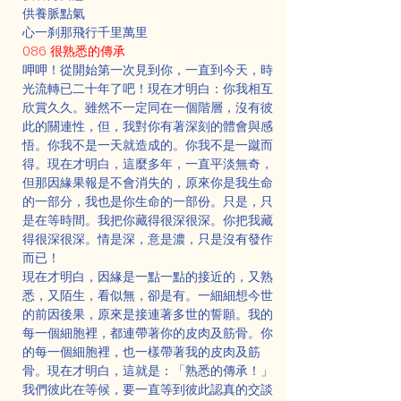
供養脈點氣
心一刹那飛行千里萬里
086 很熟悉的傳承
呷呷！從開始第一次見到你，一直到今天，時
光流轉已二十年了吧！現在才明白：你我相互
欣賞久久。雖然不一定同在一個階層，沒有彼
此的關連性，但，我對你有著深刻的體會與感
悟。你我不是一天就造成的。你我不是一蹴而
得。現在才明白，這麼多年，一直平淡無奇，
但那因緣果報是不會消失的，原來你是我生命
的一部分，我也是你生命的一部份。只是，只
是在等時間。我把你藏得很深很深。你把我藏
得很深很深。情是深，意是濃，只是沒有發作
而已！
現在才明白，因緣是一點一點的接近的，又熟
悉，又陌生，看似無，卻是有。一細細想今世
的前因後果，原來是接連著多世的誓願。我的
每一個細胞裡，都連帶著你的皮肉及筋骨。你
的每一個細胞裡，也一樣帶著我的皮肉及筋
骨。現在才明白，這就是：「熟悉的傳承！」
我們彼此在等候，要一直等到彼此認真的交談