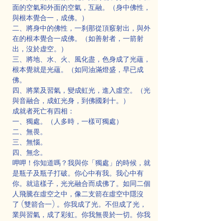
面的空氣和外面的空氣，互融。（身中佛性，
與根本覺合一，成佛。）
二、將身中的佛性，一刹那從頂竅射出，與外
在的根本覺合一成佛。（如善射者，一箭射
出，沒於虚空。）
三、將地、水、火、風化盡，色身成了光蘊，
根本覺就是光蘊。（如同油滿燈盛，早已成
佛。
四、將業及習氣，變成虹光，進入虛空。（光
與音融合，成虹光身，到佛國剎十。）
成就者死亡有四相：
一、獨處。（人多時，一樣可獨處）
二、無畏。
三、無惱。
四、無念。
呷呷！你知道嗎？我與你「獨處」的時候，就
是瓶子及瓶子打破。你心中有我。我心中有
你。就這樣子，光光融合而成佛了。如同二個
人飛騰在虛空之中，像二支箭在虛空中隱沒
了 (雙箭合一) 。你我成了光。不但成了光，
業與習氣，成了彩虹。你我無畏於一切。你我