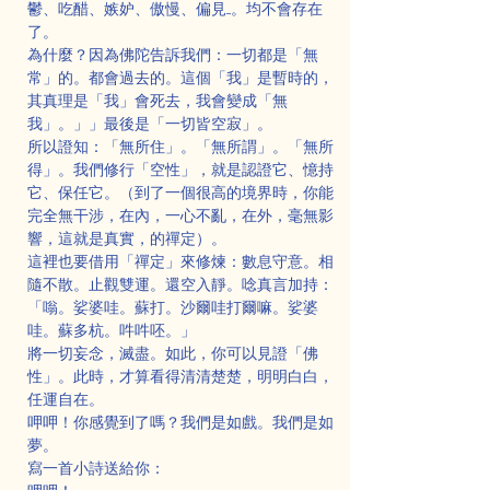
鬱、吃醋、嫉妒、傲慢、偏見....。均不會存在
了。
為什麼？因為佛陀告訴我們：一切都是「無
常」的。都會過去的。這個「我」是暫時的，
其真理是「我」會死去，我會變成「無
我」。」」最後是「一切皆空寂」。
所以證知：「無所住」。「無所謂」。「無所
得」。我們修行「空性」，就是認證它、憶持
它、保任它。（到了一個很高的境界時，你能
完全無干涉，在內，一心不亂，在外，毫無影
響，這就是真實，的禪定）。
這裡也要借用「禪定」來修煉：數息守意。相
隨不散。止觀雙運。還空入靜。唸真言加持：
「嗡。娑婆哇。蘇打。沙爾哇打爾嘛。娑婆
哇。蘇多杭。吽吽呸。」
將一切妄念，滅盡。如此，你可以見證「佛
性」。此時，才算看得清清楚楚，明明白白，
任運自在。
呷呷！你感覺到了嗎？我們是如戲。我們是如
夢。
寫一首小詩送給你：