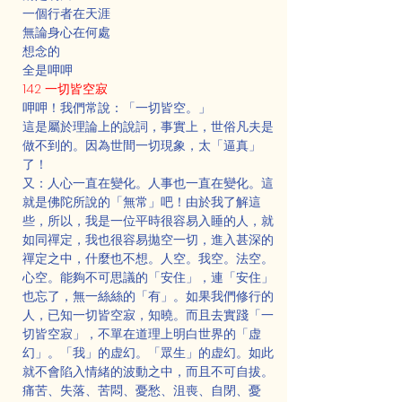
一個行者在天涯
無論身心在何處
想念的
全是呷呷
142 一切皆空寂
呷呷！我們常說：「一切皆空。」
這是屬於理論上的說詞，事實上，世俗凡夫是
做不到的。因為世間一切現象，太「逼真」
了！
又：人心一直在變化。人事也一直在變化。這
就是佛陀所說的「無常」吧！由於我了解這
些，所以，我是一位平時很容易入睡的人，就
如同禪定，我也很容易拋空一切，進入甚深的
禪定之中，什麼也不想。人空。我空。法空。
心空。能夠不可思議的「安住」，連「安住」
也忘了，無一絲絲的「有」。如果我們修行的
人，已知一切皆空寂，知曉。而且去實踐「一
切皆空寂」，不單在道理上明白世界的「虚
幻」。「我」的虚幻。「眾生」的虚幻。如此
就不會陷入情緒的波動之中，而且不可自拔。
痛苦、失落、苦悶、憂愁、沮喪、自閉、憂