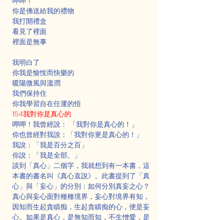
呷呷！
你是佛送給我的禮物
我打開禮盒
看見了裡面
裡面是無事
我明白了
你我是愉悅而快樂的
暖陽微風與溫潤
我們保持住
你我學習自在任運的悟
154我對你是真心的
呷呷！我曾經說： 「我對你是真心的！」
你也曾經對我說：「我對你更是真心的！」
我說：「我是百分之百」
你說：「我是全部。」
談到「真心」二個字，我就想到有一本書，這
本書的書名叫《真心直說》。此書提到了「真
心」與「妄心」的分別：如何分別真妄之心？
真心與妄心面對種種境界，妄心對境界有知，
因知而生起貪瞋痴，生起貪瞋痴的心，便是妄
心。如果是真心，是無知而知，不生憎愛，是