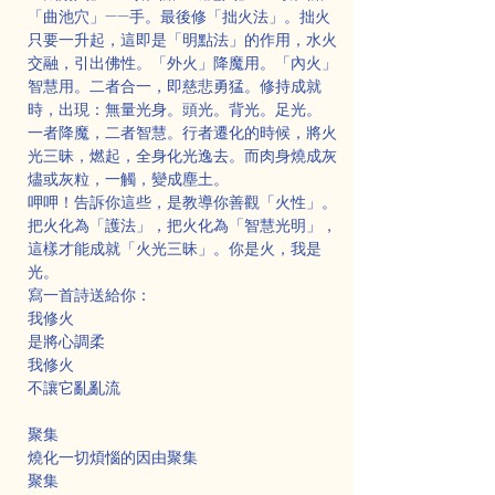
「曲池穴」——手。最後修「拙火法」。拙火
只要一升起，這即是「明點法」的作用，水火
交融，引出佛性。「外火」降魔用。「內火」
智慧用。二者合一，即慈悲勇猛。修持成就
時，出現：無量光身。頭光。背光。足光。
一者降魔，二者智慧。行者遷化的時候，將火
光三昧，燃起，全身化光逸去。而肉身燒成灰
燼或灰粒，一觸，變成塵土。
呷呷！告訴你這些，是教導你善觀「火性」。
把火化為「護法」，把火化為「智慧光明」，
這樣才能成就「火光三昧」。你是火，我是
光。
寫一首詩送給你：
我修火
是將心調柔
我修火
不讓它亂亂流
聚集
燒化一切煩惱的因由聚集
聚集