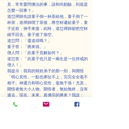
見，常常愛問佛法的事，請和尚勘驗，到底是
怎麼一回事？」
道怤禪師先請童子倒一杯茶給他，童子倒了一
杯茶，道禪師喫了茶後，將空杯遞給童子，童
子近前，伸手來接，此時，道怤禪師卻把空杯
縮手回去。童子接了個空。
道怤問：「還道得嗎？」
童子答：「將來得。」
僧人問：「此童子見解如何？」
道怤答：「此童子也只是一兩生是一位持戒的
僧人！」
我提示：我寫的韓姓弟子的那一則，與開悟
「明心見性」一點也牽扯不上，完完全全毫不
相干。神通力和明心見性，毫無干係！尤其，
開悟者無大小人物。開悟者，無始無終，沒有
過去、現在、未來。真佛宗的將來？我說：
「將來個屁！」
至於，道怤禪師與童子的這一則，重點在
「得」與「不得」。童子答「將來」，便是未
悟。應該答什麼？請聖弟子答來！答對了，給
「獎狀」一張。