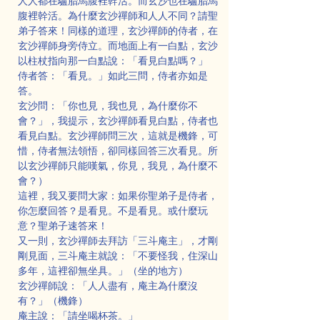
人人都在驢胎馬腹裡幹活。而玄沙也在驢胎馬
腹裡幹活。為什麼玄沙禪師和人人不同？請聖
弟子答來！同樣的道理，玄沙禪師的侍者，在
玄沙禪師身旁侍立。而地面上有一白點，玄沙
以柱杖指向那一白點說：「看見白點嗎？」
侍者答：「看見。」如此三問，侍者亦如是
答。
玄沙問：「你也見，我也見，為什麼你不
會？」，我提示，玄沙禪師看見白點，侍者也
看見白點。玄沙禪師問三次，這就是機鋒，可
惜，侍者無法領悟，卻同樣回答三次看見。所
以玄沙禪師只能嘆氣，你見，我見，為什麼不
會？）
這裡，我又要問大家：如果你聖弟子是侍者，
你怎麼回答？是看見。不是看見。或什麼玩
意？聖弟子速答來！
又一則，玄沙禪師去拜訪「三斗庵主」，才剛
剛見面，三斗庵主就說：「不要怪我，住深山
多年，這裡卻無坐具。」（坐的地方）
玄沙禪師說：「人人盡有，庵主為什麼沒
有？」（機鋒）
庵主說：「請坐喝杯茶。」