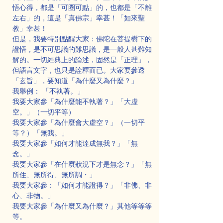
悟心得，都是「可圈可點」的，也都是「不離
左右」的，這是「真佛宗」幸甚！「如來聖
教」幸甚！
但是，我要特別點醒大家：佛陀在菩提樹下的
證悟，是不可思議的難思議，是一般人甚難知
解的。一切經典上的論述，固然是「正理」，
但語言文字，也只是詮釋而已。大家要參透
「玄旨」，要知道「為什麼又為什麼？」
我舉例： 「不執著。」
我要大家參「為什麼能不執著？」「大虚
空。」（一切平等）
我要大家參「為什麼會大虚空？」（一切平
等？）「無我。」
我要大家參「如何才能達成無我？」「無
念。」
我要大家參「在什麼狀況下才是無念？」「無
所住、無所得、無所調・」
我要大家參：「如何才能證得？」「非佛、非
心、非物。」
我要大家參「為什麼又為什麼？」其他等等等
等。