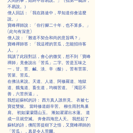
人間的事，始終不容易說。」（指第一義諦，
不易說。）
僧人回話：「我在路途中，早知道你會這麼
說。」
寶峰禪師說：「你行腳二十年，也不算多。」
(此句有深意)
僧人說：「難道不契合和尚的意旨嗎？」
寶峰禪師答：「我這裡的苦瓜，怎能招待客
人。」
我讀了此段對話，會心的微笑，想不到「寶峰
禪師」竟會說出「苦瓜」二字。苦是五味之
一，甘、苦、鹹、淡、辛（酸）。苦有苦茶、
苦菜、苦瓜。
在佛法來說。天道、人道、阿修羅道、地獄
道、餓鬼道、畜生道，均稱苦道。「濁惡不
善，六苦所逼」。
我想起蘇軾的詩： 西方真人誰所見。 衣被七
寶從雙狻。 當時修道頗辛苦。 柳生雨肘鳥巢
肩。 初如濛濛隱山玉。 漸如濯濯出水蓮。 道
成一旦就空滅。 奔會四海悲人天。 我想起了
蘇軾的詩，佛陀菩提樹下之悟，又寶峰禪師的
「苦瓜」，真是令人莞爾。