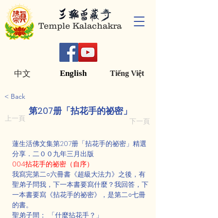
Temple Kalachakra
English
中文
Tiếng Việt
< Back
第207册「拈花手的祕密」
上一頁
下一頁
蓮生活佛文集第207册「拈花手的祕密」精選
分享．二００九年三月出版
004拈花手的祕密（自序）
我寫完第二○六冊書《超級大法力》之後，有
聖弟子問我，下一本書要寫什麼？我回答，下
一本書要寫《拈花手的祕密》，是第二○七冊
的書。
聖弟子間： 「什麼拈花手？」