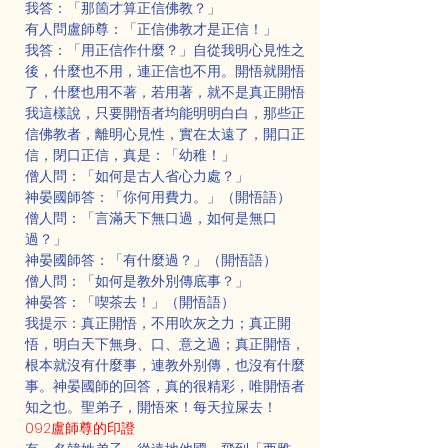
我答：「那箇才算正信佛教？」
有人問盧師尊：「正信佛教才是正信！」
我答：「用正信作什麼？」自從我明心見性之
後，什麼也不用，連正信也不用。開悟就開悟
了，什麼也用不著，若用著，就不是真正開悟
我這樣說，只要開悟者均能明明白白，那些正
信佛教者，離明心見性，實在太遠了，開口正
信，閉口正信，真是：「幼稚！」
僧人問：「如何是古人省心力處？」
神晏國師答：「你何用費力。」（開悟語）
僧人問：「言滿天下無口過，如何是無口
過？」
神晏國師答：「有什麼過？」（開悟語）
僧人問：「如何是教外別傳底事？」
神晏答：「喫茶去！」（開悟語）
我提示：真正開悟，不用吹灰之力；真正開
悟，明白天下無身、口、意之過；真正開悟，
根本就沒有什麼事，連教外别傳，也沒有什麼
事。神晏國師的回答，真的很精彩，唯開悟者
知之也。聖弟子，開悟來！每天拉屎去！
092盧師尊的印證