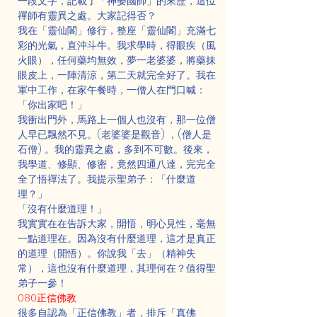
一段文字，記載了「神晏國師」的來歷，這位
禪師有靈異之處。大家記得否？
我在「靈仙閣」修行，整座「靈仙閣」充滿七
彩的光氣，直沖斗牛。我求學時，得眼疾（風
火眼），任何藥均無效，夢一老婆婆，將藥抹
眼皮上，一陣清涼，第二天就完全好了。我在
軍中工作，在家午餐時，一僧人在門口喊：
「你出家吧！」
我衝出門外，馬路上一個人也沒有，那一位僧
人早已飄然不見。(老婆婆是觀音) ，(僧人是
石僧) 。我的靈異之處，多到不可數。後來，
我學道、修顯、修密，竟然四通八達，完完全
全了悟禪法了。我提示聖弟子：「什麼道
理？」
「沒有什麼道理！」
我實實在在告訴大家，開悟，明心見性，毫無
一點道理在。因為沒有什麼道理，這才是真正
的道理（開悟）。你說我「去」（精神失
常），這也沒有什麼道理，其理何在？值得聖
弟子一參！
080正信佛教
很多自認為「正信佛教」者，排斥「真佛