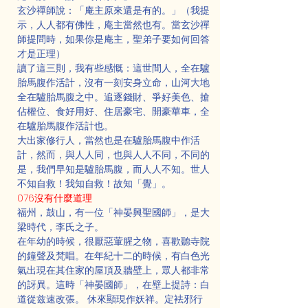
玄沙禪師說：「庵主原來還是有的。」（我提
示，人人都有佛性，庵主當然也有。當玄沙禪
師提問時，如果你是庵主，聖弟子要如何回答
才是正理）
讀了這三則，我有些感慨：這世間人，全在驢
胎馬腹作活計，沒有一刻安身立命，山河大地
全在驢胎馬腹之中。追逐錢財、爭好美色、搶
佔權位、食好用好、住居豪宅、開豪華車，全
在驢胎馬腹作活計也。
大出家修行人，當然也是在驢胎馬腹中作活
計，然而，與人人同，也與人人不同，不同的
是，我們早知是驢胎馬腹，而人人不知。世人
不知自救！我知自救！故知「覺」。
076沒有什麼道理
福州，鼓山，有一位「神晏興聖國師」，是大
梁時代，李氏之子。
在年幼的時候，很厭惡葷腥之物，喜歡聽寺院
的鐘聲及梵唱。在年紀十二的時候，有白色光
氣出現在其住家的屋頂及牆壁上，眾人都非常
的訝異。這時「神晏國師」，在壁上提詩：白
道從兹速改張。 休來顯現作妖祥。定袪邪行