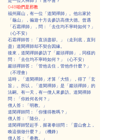
是一位大禪師了！會不會？
048咱們是邪教
福州羅山，有一位「道閑禪師」。他出家於
「龜山」，徧遊十方去參訪高僧大德。曾遇
「石霜禪師」，問：「去住均不寧時如何？」
（心不安）
石霜禪師答：「直須盡卻。」（走到底，直到
盡）道閑禪師却不契合因緣。
後來，道閑禪師參訪了「巖頭禪師」，同樣的
問：「去住均不寧時如何？」（心不安）
巖頭禪師答：「管他去住，管他作什麼？」
（不理會）
這時，「道閑禪師」才算「大悟」，得了「玄
旨」。所以，「道閑禪師」是「巖頭禪師」的
法嗣。有一天，有一僧人來參訪。道閑禪師
問：「你姓何名何？」
僧人答：「明教。」
道閑禪師問：「你懂得教嗎？」
僧人答：「隨分。」
道閑禪師竪起手，握著拳頭問：「靈山會上，
喚這個做什麼？」（機鋒）
僧人答：「拳教。」