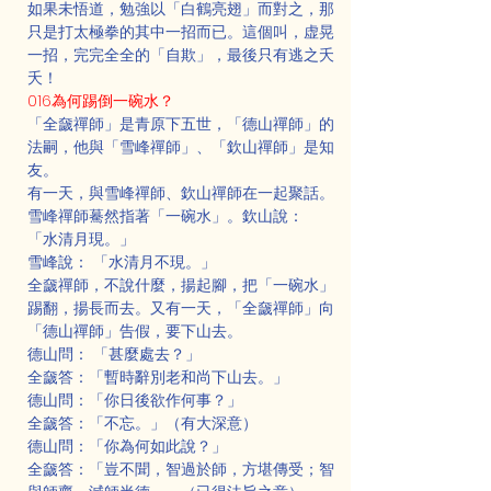
如果未悟道，勉強以「白鶴亮翅」而對之，那
只是打太極拳的其中一招而已。這個叫，虚晃
一招，完完全全的「自欺」，最後只有逃之夭
夭！
016為何踢倒一碗水？
「全奯禪師」是青原下五世，「德山禪師」的
法嗣，他與「雪峰禪師」、「欽山禪師」是知
友。
有一天，與雪峰禪師、欽山禪師在一起聚話。
雪峰禪師驀然指著「一碗水」。欽山說： 
「水清月現。」
雪峰說： 「水清月不現。」
全奯禪師，不說什麼，揚起腳，把「一碗水」
踢翻，揚長而去。又有一天，「全奯禪師」向
「德山禪師」告假，要下山去。
德山問： 「甚麼處去？」
全奯答：「暫時辭別老和尚下山去。」
德山問：「你日後欲作何事？」
全奯答：「不忘。」（有大深意）
德山問：「你為何如此說？」
全奯答：「豈不聞，智過於師，方堪傳受；智