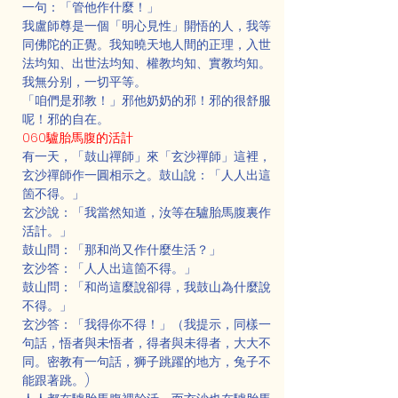
一句：「管他作什麼！」
我盧師尊是一個「明心見性」開悟的人，我等
同佛陀的正覺。我知曉天地人間的正理，入世
法均知、出世法均知、權教均知、實教均知。
我無分别，一切平等。
「咱們是邪教！」邪他奶奶的邪！邪的很舒服
呢！邪的自在。
060驢胎馬腹的活計
有一天，「鼓山禪師」來「玄沙禪師」這裡，
玄沙禪師作一圓相示之。鼓山說：「人人出這
箇不得。」
玄沙說：「我當然知道，汝等在驢胎馬腹裏作
活計。」
鼓山問：「那和尚又作什麼生活？」
玄沙答：「人人出這箇不得。」
鼓山問：「和尚這麼說卻得，我鼓山為什麼說
不得。」
玄沙答：「我得你不得！」（我提示，同樣一
句話，悟者與未悟者，得者與未得者，大大不
同。密教有一句話，狮子跳躍的地方，兔子不
能跟著跳。)