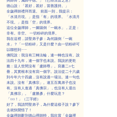
與師齊，減師半德。」（已得法旨之意）
德山說：「甚好，甚好，當善護持。」
全奯禪師禮拜而退。 前面一則，我提示：
「水清月現。」是指「有」的境界。「水清月
不現。」是指「空」的境界。
這位全奯禪師，一腳踢倒「一碗水」，正是：
非有。非空。 一切粉碎的境界。
我在這裡，請聖弟子參：為何踢倒「一碗
水」？「一切粉碎」又是什麼？由一切粉碎可
以聯想到——
佛陀說：我沒有三轉法輪，連一轉也沒有。說
法四十九年，連一個字也未說。我說的更乾
脆：這人世間沒有「盧師尊」。寫書二○七
冊，其實根本沒有寫一個字。說法從二十六歲
到今年六十四歲，沒有說過一場法。連一句也
未說。沒有「真佛宗」。連五百萬弟子也沒
有。沒有人進過「真佛宗」，也沒有人退出
「真佛宗」。「盧勝彥」什麼玩意？
「xxx！」（三字經）
好了，我請問聖弟子，為什麼這樣子說？參下
去就快開悟了！
全奯禪師辭別德山禪師時，我欣賞「全奯禪