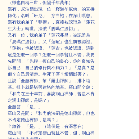
（雖也自稱三世，但隔千年萬年）
還有，尼泊爾出現一位「釋迦牟尼佛」的直接
轉化，名叫「班尼」，穿白袍，在深山瞑想。
還有我的弟子「菲禮」，直接被認證為「蓮花
生大士」轉世。法號「脫噶仁波切」。
又有一位，我的弟子「蓮花兆昌」被認證為
「夏瑪仁波切」。又「蓮暄」也生前被認證。
「蓮袍」也被認證。「蓮古」也被認證。這到
底是怎麼一回事？怎麼一回事暫且不管，我要
先問問：「先摸一摸自己的良心，你的良知告
訴自己，自己的修行夠不夠力？」「是真？是
假？自己最清楚。生死了否？煩惱斷否？」
且說「全奯禪師」幫「羅山禪師」，排卜塔
基。排卜就是堪輿建塔的地基。羅山問全奯：
「和尚在三十年前，參訪洞山禪師，曾是不肯
定洞山禪師，是嗎？」
全奯答：「是。」
羅山又是問：「和尚的法嗣是德山禪師，但也
不肯定德山禪師，是嗎？」
全奯答：「是。」（這個是，有深意在）
羅山問：「不肯定德山暫且不管，但，洞山禪