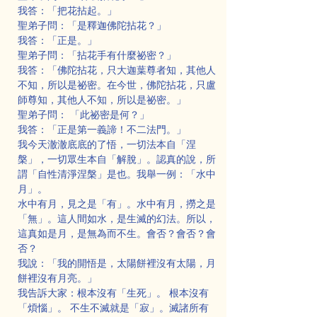
我答：「把花拈起。」
聖弟子問：「是釋迦佛陀拈花？」
我答：「正是。」
聖弟子問：「拈花手有什麼祕密？」
我答：「佛陀拈花，只大迦葉尊者知，其他人
不知，所以是祕密。在今世，佛陀拈花，只盧
師尊知，其他人不知，所以是祕密。」
聖弟子問： 「此祕密是何？」
我答：「正是第一義諦！不二法門。」
我今天澈澈底底的了悟，一切法本自「涅
槃」，一切眾生本自「解脫」。認真的說，所
謂「自性清淨涅槃」是也。我舉一例：「水中
月」。
水中有月，見之是「有」。水中有月，撈之是
「無」。這人間如水，是生滅的幻法。所以，
這真如是月，是無為而不生。會否？會否？會
否？
我說：「我的開悟是，太陽餅裡沒有太陽，月
餅裡沒有月亮。」
我告訴大家：根本沒有「生死」。 根本沒有
「煩惱」。 不生不滅就是「寂」。滅諸所有