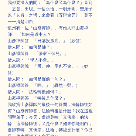
我都要深入的問：「為什麼又為什麼？」直到
「玄旨」出現。一悟永悟，一明永明。聖弟子
以「玄旨」之悟，來參看《五燈會元》，莫不
一一清楚明白。
懷州有一位「山彥禪師」。有僧人問山彥禪
師： 「如何是道中人？」
山彥禪師答：「日落投孤店。」（妙答）
僧人問：「如何是佛？」
山彥禪師答： 「張家三個兒。」
僧人說： 「學人不會。」
山彥禪師說：「孟、仲、季也不會。」（妙
答）
僧人問：「如何是聲前一句？」
山彥禪師答：「吽。」（轟然一聲。）
僧人問：「法輪轉後如何？」
山彥禪師答：「轉後是什麼？」
我欣賞山彥禪師的最後一句答問，法輪轉後如
何？山彥禪師答，法輪轉後是什麼？我在這裡
問聖弟子：今天，盧師尊轉「真佛宗」的法
輪，這法輪轉後，又是什麼？如果你能明白，
盧師尊轉「真佛宗」法輪，轉後是什麼？你已