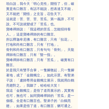
坦白說，我今天「明心見性」開悟了，但，確
實是有口難言，有話不能說，想表達又不能，
又不能把「開悟」之玄旨，召告天下。
這就是：苦、苦、苦、苦瓜。第一義諦，不可
說。不可說就變成了「苦瓜」也。
寶峰禪師說：「我這裡的苦瓜，怎能招待客
人。」這是寶峰禪師的有口難言。
所以釋迦牟尼佛，有口難言，只有「拈花」。
打地和尚有口難言，只有「打地」。
骨剉和尚有口難言，只有句句「骨剉」。天龍
禪師有口難言，只有「豎一指」。
寶峰禪師有口難言，只有「苦瓜」。確實有口
難言。
於是我只有雙手合掌，一隻腳翹起，只一隻腳
著地，成了「金雞獨立」。如此示眾。有聖弟
子說：「盧師尊用金雞獨立展示，我就用白鶴
亮翅對之。」我聽了，哈哈哈大笑！
我這「金雞獨立」是悟了道而展示的，其實有
也可，無也可，如同寶峰禪師的「苦瓜」是一
個樣。全是有口難言也。聖弟子的「白鶴亮
翅」，如果是悟了道，有口難言，猶可通之。