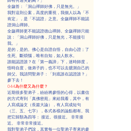
師有何過失虧闕？」
全奯答：「洞山禪師好佛，只是無光。」
我對這則公案，高度的重視，我個人以為「不
肯定」，是「不認證」之意。全奯禪師不能認
證洞山禪師。
全奯禪師更不能認證德山禪師。全奯禪師只能
說：「洞山禪師好佛，只是無光，不能接引
我。」
是的，是的。佛心是自證自悟，自由心證；了
生死、斷煩惱，唯有自知，如人飲水。
誰能認證誰？在「第一義諦」下，迷時師度，
悟時自度，做弟子的，也不可以去臆測自己的
師父。我請問聖弟子：「到底誰在認證誰？」
參下去！
044為什麼又為什麼？
近期很多聖弟子，紛紛將參悟的心得，以書信
的方式寄到「真佛密苑」來給我看，其中，有
人寫成論文（長篇大論），有人寫成短句
（三、五、七字），各式各樣的論點都有。我
把它歸類為四等： 接近。很接近。 非常接
近。 非常非常接近。
我對聖弟子們說，其實每一位聖弟子寄來的參