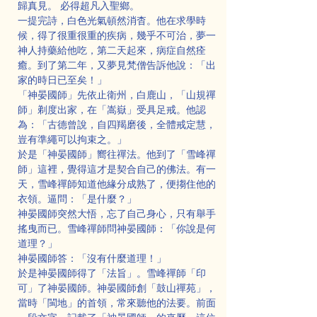
歸真見。 必得超凡入聖鄉。
一提完詩，白色光氣頓然消杳。他在求學時
候，得了很重很重的疾病，幾乎不可治，夢一
神人持藥給他吃，第二天起來，病症自然痊
癒。到了第二年，又夢見梵僧告訴他說：「出
家的時日已至矣！」
「神晏國師」先依止衛州，白鹿山，「山規禪
師」剃度出家，在「嵩嶽」受具足戒。他認
為：「古德曾說，自四羯磨後，全體戒定慧，
豈有準繩可以拘束之。」
於是「神晏國師」嚮往禪法。他到了「雪峰禪
師」這裡，覺得這才是契合自己的佛法。有一
天，雪峰禪師知道他緣分成熟了，便搊住他的
衣領。逼問：「是什麼？」
神晏國師突然大悟，忘了自己身心，只有舉手
搖曳而已。雪峰禪師問神晏國師：「你說是何
道理？」
神晏國師答：「沒有什麼道理！」
於是神晏國師得了「法旨」。雪峰禪師「印
可」了神晏國師。神晏國師創「鼓山禪苑」，
當時「閩地」的首領，常來聽他的法要。前面