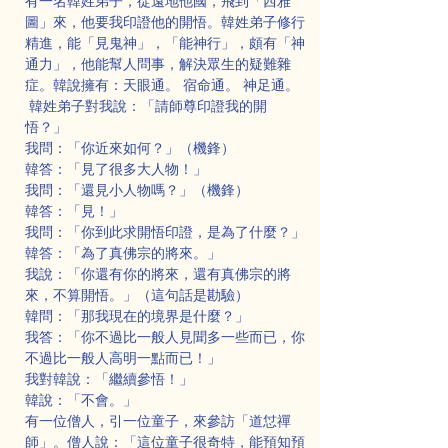
有一名韓姓弟子，從遠地他國，飛到「西雅
圖」來，他要我印證他的開悟。韓姓弟子修行
精進，能「見鬼神」，「能神行」，頗有「神
通力」，他能幫人問事，解決眾生的疑難雜
症。韓說擁有：天眼通。 宿命通。 神足通。
 韓姓弟子對我說：「請師尊印證我的開
悟？」
我問：「你近來如何？」（機鋒）
韓答：「見了很多大人物！」
我問：「還見小人物嗎？」（機鋒）
韓答：「見！」
我問：「你到此求開悟印證，是為了什麼？」
韓答：「為了真佛宗的將來。」
我說：「你還有你的將來，還有真佛宗的將
來，不算開悟。」（這句話是勘驗）
韓問：「那我現在的境界是什麼？」
我答：「你不過比一般人見聞多一些而已，你
不過比一般人高明一點而已！」
我對韓說：「繼續參悟！」
韓說：「不會。」
有一位僧人，引一位童子，來參訪「道怤禪
師」。僧人說：「這位童子很奇特，能預知預