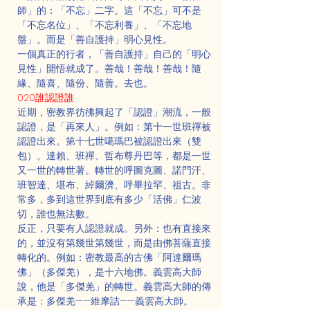
師」的：「不忘」二字。這「不忘」可不是
「不忘名位」、「不忘利養」、「不忘地
盤」。而是「善自護持」明心見性。
一個真正的行者，「善自護持」自己的「明心
見性」開悟就成了。善哉！善哉！善哉！隨
緣、隨喜、隨份、隨善。去也。
020誰認證誰
近期，密教界彷彿興起了「認證」潮流，一般
認證，是「再來人」。例如：第十一世班禪被
認證出來。第十七世噶瑪巴被認證出來（雙
包）。達賴、班禪、哲布尊丹巴等，都是一世
又一世的轉世著。轉世的呼圖克圖、諾門汗、
班智達、堪布、綽爾濟、呼畢拉罕、祖古。非
常多，多到這世界到底有多少「活佛」仁波
切，誰也無法數。
反正，只要有人認證就成。另外：也有直接來
的，並沒有第幾世第幾世，而是由佛菩薩直接
轉化的。例如：密教最高的古佛「阿達爾瑪
佛」（多傑羌），是十六地佛。義雲高大師
說，他是「多傑羌」的轉世。義雲高大師的傳
承是：多傑羌——維摩詰——義雲高大師。