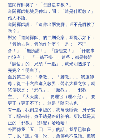
道閑禪師笑了：「怎麼是拳教？」
道閑禪師把雙足伸出，問：「這是什麼教？」
僧人不語。
道閑禪師說：「這伸出兩隻腳，豈不是腳教了
嗎？」
對於「道閑禪師」的二則公案，我提示如下：
「管他去住，管他作什麼？」是：「不理
會！」 「無所謂！」 「隨他去！」 「什麼事
也沒有！」 「一絲不掛！」這些，都是接近
「開悟」的，只須「一點」，就光明透澈了，
完完全全明白了。
至於第二則：「拳教」、「腳教」……。我盧師
尊，從二十六歲進入教界，聲名大噪之後，就
謠傳我是：「邪教」、「魔教」、「邪教
主」、「大天魔」。……要理它（理不完）。 要
更正（更正不了）。於是「隨它去也！」
有一點，我倒是承認的，我每晚睡覺，身子躺
直，醒來時，身子總是略斜斜的。所以我是真
正的「邪教」（斜覺）哈哈哈！
外面傳我「五、四、三」的話，我早已聽多
了，以「訛」傳「訛」，愈傳愈不像話。但我