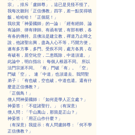
宗」，排斥「盧師尊」，這已是見怪不怪了。
我每次聽到「正信佛教」四字，差一點笑得噴
飯，哈哈哈！「正個屁！」
我欣賞「神晏國師」的一論：「經有經師、論
有論師、律有律師。有函有號，有部有帙，各
有各的傳持。且佛法是建立教，禪道乃止啼之
說，他諸聖出興，盡為人心不等，巧開方便，
遂有多方事，多門。受疾不同，處方各異，在
有破有，居空叱空，二患既除，中道須遣。」
此論中，明白指出： 每個人根器不同。 所以
法門宗派不同。 「有」門破「有」。 「空」
門破「空」。 連「中道」也須遣去。我問聖
弟子：「有也破，空也破，中道也遣。還有什
麼是正信佛教？」
「正個鳥！」
僧人問神晏國師：「如何是學人正立處？」
神晏答：「不從諸聖行。」（有深意）
僧人問：「千山萬山，那箇是正山？」
神晏答：「用正山作什麼？」
（有深意）我提示：有人問盧師尊：「何不學
正信佛教？」