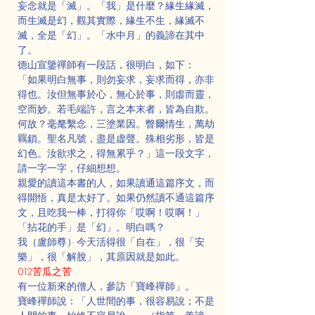
妄念就是「滅」。「我」是什麼？緣生緣滅，
而生滅是幻，觀其實際，緣生不生，緣滅不
滅，全是「幻」。「水中月」的義諦在其中
了。
德山宣鑒禪師有一段話，很明白，如下：
「如果明白無事，則勿妄求，妄求而得，亦非
得也。汝但無事於心，無心於事，則虛而靈，
空而妙。若毛端許，言之本末者，皆為自欺。
何故？毫氂繫念，三塗業因。瞥爾情生，萬劫
羈鎖。聖名凡號，盡是虚聲。殊相劣形，皆是
幻色。汝欲求之，得無累乎？」這一段文字，
請一字一字，仔細想想。
親愛的讀這本書的人，如果讀通這篇序文，而
得開悟，真是太好了。如果仍然讀不通這篇序
文，且吃我一棒，打得你「哎啊！哎啊！」
「拈花的手」是「幻」。明白嗎？
我（盧師尊）今天活得很「自在」，很「安
樂」，很「解脫」，其原因就是如此。
012苦瓜之苦
有一位新來的僧人，參訪「寶峰禪師」。
寶峰禪師說：「人世間的事，很容易說；不是