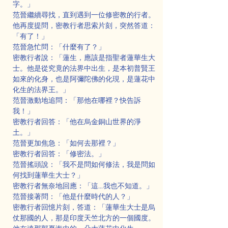
字。」
范晉繼續尋找，直到遇到一位修密教的行者。
他再度提問，密教行者思索片刻，突然答道：
「有了！」
范晉急忙問：「什麼有了？」
密教行者說：「蓮生，應該是指聖者蓮華生大
士。他是從究竟的法界中出生，是本初普賢王
如來的化身，也是阿彌陀佛的化現，是蓮花中
化生的法界王。」
范晉激動地追問：「那他在哪裡？快告訴
我！」
密教行者回答：「他在烏金銅山世界的淨
土。」
范晉更加焦急：「如何去那裡？」
密教行者回答：「修密法。」
范晉搖頭說：「我不是問如何修法，我是問如
何找到蓮華生大士？」
密教行者無奈地回應：「這……我也不知道。」
范晉接著問：「他是什麼時代的人？」
密教行者回憶片刻，答道：「蓮華生大士是烏
仗那國的人，那是印度天竺北方的一個國度。