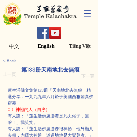
Temple Kalachakra
English
中文
Tiếng Việt
< Back
第133册天南地北去無痕
上一頁
下一頁
蓮生活佛文集第133册「天南地北去無痕」精
選分享．一九九九年六月於于美國西雅圖真佛
密苑
001 神祕的人（自序）
有人說：「蓮生活佛盧勝彥是凡夫俗子，無
啥！」我笑笑。
有人說：「蓮生活佛盧勝彥很神祕，他外顯凡
夫相，內蘊大神通，道道地地是大覺尊者。」