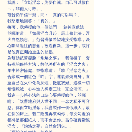
我說：「立斷淫念，則夢自滅。自己可以救自
己，非他人可救。」
范晉仍半信半疑，問：「真的可以嗎？」
我堅定地回答：「真的。」
接著，我傳授給他一個法門——歛神寂慮法，
並囑咐道：「如果淫念升起，馬上修此法，淫
火自然頓息。」范晉滿懷希望地接受指導，決
心斷除過往的惡念，改過自新。這一步，或許
是他真正開始重生的起點。
為幫助范晉擺脫「炮烙之夢」，我傳授了一套
特殊的修持方法，教他將所有的「淫念之火」
集中於密輪處。並指導道：「將『淫念之火』
合聚成一個紅色『吽』字，運氣燃燒自身，直
至自己在火中化為灰燼，徹底寂滅。這樣一切
煩惱熄滅，心神進入禪定三昧，完全清涼。」
我進一步將心法的口訣心要傳授給他，並囑
咐：「陰曹地府與人世不同，一念之私不可容
忍。你但立斷淫念，我會製作一個假紙人，放
在你的床上。若二陰鬼再來勾你，每次勾走的
都將是那假紙人，而不會是你。當你確實斷絕
淫念，『炮烙之夢』自然會消失。」