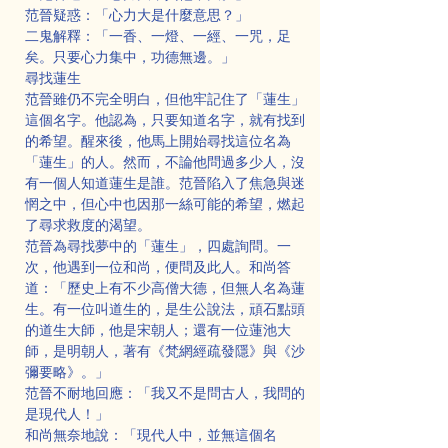
范晉疑惑：「心力大是什麼意思？」
二鬼解釋：「一香、一燈、一經、一咒，足
矣。只要心力集中，功德無邊。」
尋找蓮生
范晉雖仍不完全明白，但他牢記住了「蓮生」
這個名字。他認為，只要知道名字，就有找到
的希望。醒來後，他馬上開始尋找這位名為
「蓮生」的人。然而，不論他問過多少人，沒
有一個人知道蓮生是誰。范晉陷入了焦急與迷
惘之中，但心中也因那一絲可能的希望，燃起
了尋求救度的渴望。
范晉為尋找夢中的「蓮生」，四處詢問。一
次，他遇到一位和尚，便問及此人。和尚答
道：「歷史上有不少高僧大德，但無人名為蓮
生。有一位叫道生的，是生公說法，頑石點頭
的道生大師，他是宋朝人；還有一位蓮池大
師，是明朝人，著有《梵網經疏發隱》與《沙
彌要略》。」
范晉不耐地回應：「我又不是問古人，我問的
是現代人！」
和尚無奈地說：「現代人中，並無這個名