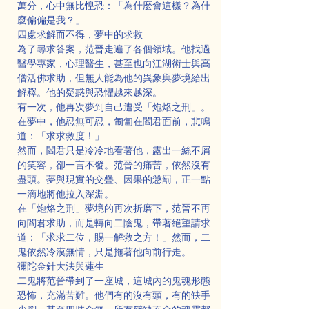
萬分，心中無比惶恐：「為什麼會這樣？為什
麼偏偏是我？」
四處求解而不得，夢中的求救
為了尋求答案，范晉走遍了各個領域。他找過
醫學專家，心理醫生，甚至也向江湖術士與高
僧活佛求助，但無人能為他的異象與夢境給出
解釋。他的疑惑與恐懼越來越深。
有一次，他再次夢到自己遭受「炮烙之刑」。
在夢中，他忍無可忍，匍匐在閻君面前，悲鳴
道：「求求救度！」
然而，閻君只是冷冷地看著他，露出一絲不屑
的笑容，卻一言不發。范晉的痛苦，依然沒有
盡頭。夢與現實的交疊、因果的懲罰，正一點
一滴地將他拉入深淵。
在「炮烙之刑」夢境的再次折磨下，范晉不再
向閻君求助，而是轉向二陰鬼，帶著絕望請求
道：「求求二位，賜一解救之方！」然而，二
鬼依然冷漠無情，只是拖著他向前行走。
彌陀金針大法與蓮生
二鬼將范晉帶到了一座城，這城內的鬼魂形態
恐怖，充滿苦難。他們有的沒有頭，有的缺手