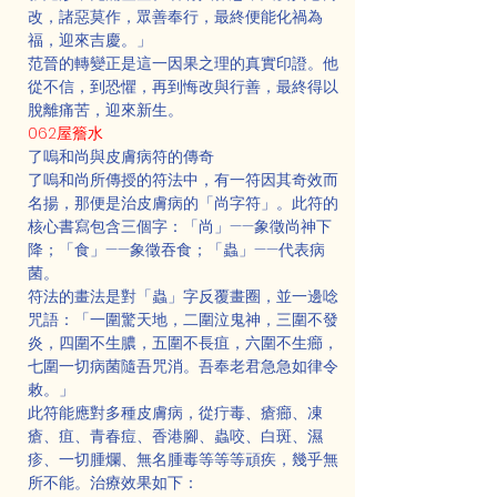
改，諸惡莫作，眾善奉行，最終便能化禍為
福，迎來吉慶。」
范晉的轉變正是這一因果之理的真實印證。他
從不信，到恐懼，再到悔改與行善，最終得以
脫離痛苦，迎來新生。
062屋簷水
了嗚和尚與皮膚病符的傳奇
了嗚和尚所傳授的符法中，有一符因其奇效而
名揚，那便是治皮膚病的「尚字符」。此符的
核心書寫包含三個字：「尚」——象徵尚神下
降；「食」——象徵吞食；「蟲」——代表病
菌。
符法的畫法是對「蟲」字反覆畫圈，並一邊唸
咒語：「一圍驚天地，二圍泣鬼神，三圍不發
炎，四圍不生膿，五圍不長疽，六圍不生癤，
七圍一切病菌隨吾咒消。吾奉老君急急如律令
敕。」
此符能應對多種皮膚病，從疔毒、瘡癤、凍
瘡、疽、青春痘、香港腳、蟲咬、白斑、濕
疹、一切腫爛、無名腫毒等等等頑疾，幾乎無
所不能。治療效果如下：