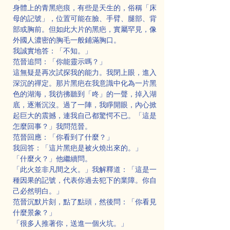
身體上的青黑疤痕，有些是天生的，俗稱「床
母的記號」，位置可能在臉、手臂、腿部、背
部或胸前。但如此大片的黑疤，實屬罕見，像
外國人濃密的胸毛一般鋪滿胸口。
我誠實地答：「不知。」
范晉追問：「你能靈示嗎？」
這無疑是再次試探我的能力。我閉上眼，進入
深沉的禪定。那片黑疤在我意識中化為一片黑
色的湖海，我彷彿聽到「咚」的一聲，掉入湖
底，逐漸沉沒。過了一陣，我睜開眼，內心掀
起巨大的震撼，連我自己都驚愕不已。「這是
怎麼回事？」我問范晉。
范晉回應：「你看到了什麼？」
我回答：「這片黑疤是被火燒出來的。」
「什麼火？」他繼續問。
「此火並非凡間之火。」我解釋道：「這是一
種因果的記號，代表你過去犯下的業障。你自
己必然明白。」
范晉沉默片刻，點了點頭，然後問：「你看見
什麼景象？」
「很多人推著你，送進一個火坑。」