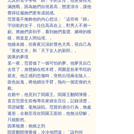
尤其對名字帶有「師」字的女性，他更覺得充
滿挑戰，因為她們自視甚高，態度清冷，讓他
覺得征服她們更有成就感。
范晉毫不掩飾他的內心想法：「這些有『師』
字頭銜的女子，往往高高在上，對男人不屑一
顧。將她們弄到手，看到她們羞澀、嬌啼的模
樣，簡直是人間仙境。」
他雖未婚，但夜夜沉溺於聲色犬馬，視自己為
「英俊丈夫」和「天下女人的新郎」。
因果的夢境
某一夜，范晉做了一個可怕的夢。他夢見自己
去世了，身體躺在棺木裡，周圍是前來弔唁的
親友。他正感到悲傷時，突然出現兩名陰人，
面色如鬼，將他綁住手臂，拖向一個宏偉的大
殿。
在殿中，他見到了閻羅王。閻羅王翻閱簿冊，
直言范晉生前侮辱良家婦女百位，記錄清楚，
罪證確鑿，毫無誣陷。范晉的過往行為，無處
遁形，全都呈現在閻羅王面前，他無法辯解，
只能默然。
因果報應：炮烙之刑
閻君翻閱簿冊後，冷冷地問道：「該判何