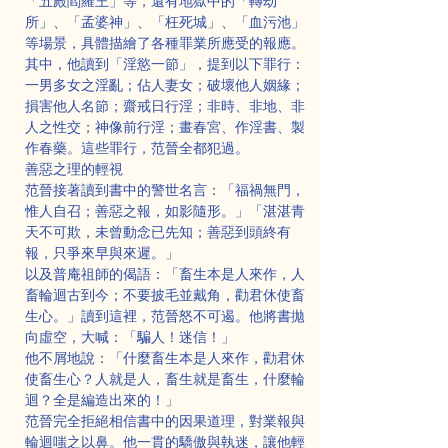
「五殿閻羅王」等，還有地獄中的「轉劫
所」、「孟婆神」、「枉死城」、「血污池」
等場景，具體描繪了各種罪業所應受的報應。
其中，他讀到「淫慾一節」，提到以下罪行：
一男多女之淫亂；佔人妻女；破壞他人姻緣；
損害他人名節；齋戒日行淫；非時、非地、非
人之性交；神像前行淫；畫春宮、作淫書、製
作春藥。這些罪行，范晉全都犯過。
善惡之理的輕視
范晉接著讀到書中的警世名言：「福禍無門，
惟人自召；善惡之報，如影隨形。」「湛湛青
天不可欺，未曾動念已先知；善惡到頭終有
報，只爭來早與來遲。」
以及普庵祖師的偈語：「畜生本是人來作，人
畜輪迴古到今；不要披毛並戴角，勸君休使畜
生心。」讀到這裡，范晉怒不可遏。他將書拋
向虛空，大喊：「騙人！迷信！」
他不屑地說：「什麼畜生本是人來作，勸君休
使畜生心？人就是人，畜生就是畜生，什麼輪
迴？全是編造出來的！」
范晉完全拒絕相信書中的因果道理，對業報與
輪迴嗤之以鼻。他一貫的驕傲與執迷，讓他輕