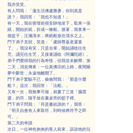
我亦笑笑。
有人問我：「蓮生活佛盧勝彥，你到底是
誰？」我回答：「我也不知道！」
有一天，我在密壇前很安靜地坐下，取來一張
紙，開始折紙，折成一條船。接著，我拿來一
個盆子，注滿清水，將紙船放在清水之上。
門下弟子見狀，笑道：「盧師尊返老還童
了。」我沒有笑，只是合掌，開始誦唸往生
咒。誦完往生咒，又接著誦唸《阿彌陀經》。
弟子們覺得我的行為奇怪，但我並未解釋。第
二天，消息傳來：一位真佛宗的上師，夜間睡
夢中辭世，永遠地離開了。
門下弟子驚駭不已，偷偷問我：「那是什麼
船？」這次，我回答：「法船。」
又有一次，我無事可做，就畫了三道「腦震
盪」的符，隨手放在書桌旁的籃子裡。
門下弟子問我：「符是畫給誰的？」我答：
「明天自會有人來取符，到時候將符予之即
可。」
第二天的奇蹟
次日，一位神色匆匆的客人前來，訴說他的兒