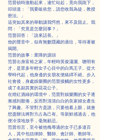
范晉頓時激動起來，連忙站起，竟向我跪下，
叩頭道：「我要皈依您，請您收我為徒，教授
密法。」
這突如其來的舉動讓我愕然，來不及阻止。我
問：「究竟是怎麼回事？」
范晉回答：「說來話長。」
他的聲音中，似有無數隱藏的過往，等待著被
揭開。
范晉的故事：業障的源頭
范晉出身富裕之家，年輕時英俊瀟灑、聰明有
才，是眾多年輕女子心目中的白馬王子。從大
學時代起，他身邊的女朋友便絡繹不絕。步入
社會後，身處娛樂圈的范晉接觸的女性更多，
成了名副其實的花花公子。
在燈紅酒綠的環境中，范晉對娛樂圈的女子逐
漸感到厭倦，反而對清清白白的良家婦女產生
了興趣。不管對方是誰，只要他看上眼，就會
想盡辦法將對方占為己有。等新鮮感過去，他
便冷漠地放手，毫無顧忌。
范晉坦言，至今被他侮辱過的女子已多達百
人，其中包括律師、醫師、會計師、教師等。