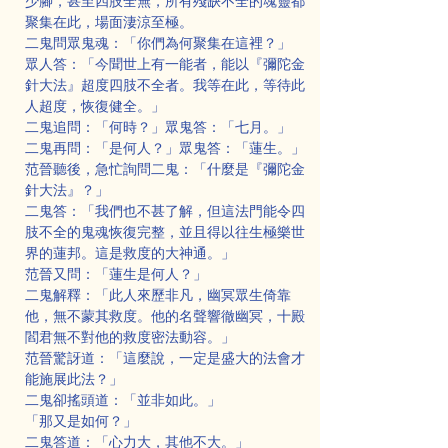
少腳，甚至四肢全無，所有殘缺不全的魂靈都
聚集在此，場面淒涼至極。
二鬼問眾鬼魂：「你們為何聚集在這裡？」
眾人答：「今聞世上有一能者，能以『彌陀金
針大法』超度四肢不全者。我等在此，等待此
人超度，恢復健全。」
二鬼追問：「何時？」眾鬼答：「七月。」
二鬼再問：「是何人？」眾鬼答：「蓮生。」
范晉聽後，急忙詢問二鬼：「什麼是『彌陀金
針大法』？」
二鬼答：「我們也不甚了解，但這法門能令四
肢不全的鬼魂恢復完整，並且得以往生極樂世
界的蓮邦。這是救度的大神通。」
范晉又問：「蓮生是何人？」
二鬼解釋：「此人來歷非凡，幽冥眾生倚靠
他，無不蒙其救度。他的名聲響徹幽冥，十殿
閻君無不對他的救度密法動容。」
范晉驚訝道：「這麼說，一定是盛大的法會才
能施展此法？」
二鬼卻搖頭道：「並非如此。」
「那又是如何？」
二鬼答道：「心力大，其他不大。」