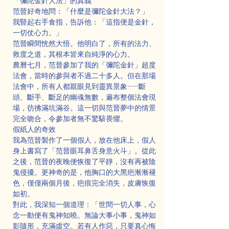
「彌陀金針大法」的真義
范晉好奇地問：「什麼是彌陀金針大法？」
我豎起右手食指，告訴他：「這指便是金針，
一切仗心力。」
范晉瞬間恍然大悟。他明白了，所有的法力、
救度之道，其根本皆來自純淨的心力。
農曆七月，范晉參加了我的「彌陀金針」超度
法會，當時的參與者不過二十多人。但在那場
法會中，所有人都親眼見到靈異景象——斷
頭、斷手、斷足的幽魂無數，遍布整個法會現
場，彷彿滿坑滿谷。這一切與范晉夢中的情景
完全吻合，令參加者無不驚駭畏懼。
假紙人的奇效
我為范晉製作了一個假人，放在他床上，假人
身上書寫了「范晉眼耳鼻舌身意火斗」。從此
之後，范晉的夜晚便恢復了平靜，沒有再被陰
鬼侵擾。更神奇的是，他胸口的大黑疤漸漸褪
色，僅僅兩個月後，疤痕完全消失，皮膚恢復
如初。
對此，我深知一個道理：「世間一切人事，心
念一動便有鬼神知曉。無論大事小事，鬼神如
影隨形，充滿虛空。若有人作惡，只要真心悔