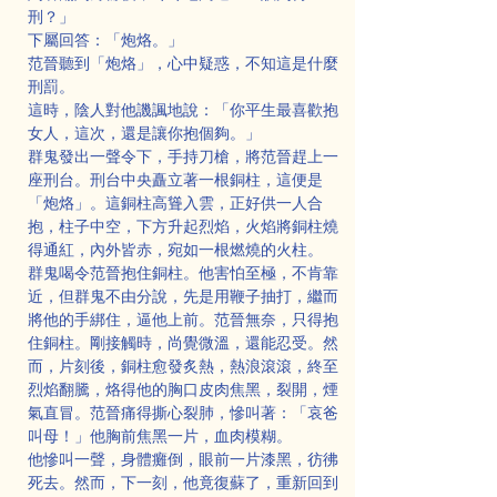
刑？」
下屬回答：「炮烙。」
范晉聽到「炮烙」，心中疑惑，不知這是什麼
刑罰。
這時，陰人對他譏諷地說：「你平生最喜歡抱
女人，這次，還是讓你抱個夠。」
群鬼發出一聲令下，手持刀槍，將范晉趕上一
座刑台。刑台中央矗立著一根銅柱，這便是
「炮烙」。這銅柱高聳入雲，正好供一人合
抱，柱子中空，下方升起烈焰，火焰將銅柱燒
得通紅，內外皆赤，宛如一根燃燒的火柱。
群鬼喝令范晉抱住銅柱。他害怕至極，不肯靠
近，但群鬼不由分說，先是用鞭子抽打，繼而
將他的手綁住，逼他上前。范晉無奈，只得抱
住銅柱。剛接觸時，尚覺微溫，還能忍受。然
而，片刻後，銅柱愈發炙熱，熱浪滾滾，終至
烈焰翻騰，烙得他的胸口皮肉焦黑，裂開，煙
氣直冒。范晉痛得撕心裂肺，慘叫著：「哀爸
叫母！」他胸前焦黑一片，血肉模糊。
他慘叫一聲，身體癱倒，眼前一片漆黑，彷彿
死去。然而，下一刻，他竟復蘇了，重新回到