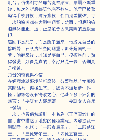
刑台，仿佛剛才的痛苦從未結束。刑罰不斷重
複，每次的折磨都讓他痛不欲生。他早已被驚
嚇得手軟腳軟，渾身癱軟，任由鬼差擺佈。每
一次的慘叫都在大殿中迴響，然而，報應的輪
迴無休無止。這，正是范晉因果業障的直接呈
現。
這回不是死了，而是醒了過來，他聽見自己的
慘叫聲，在臥房的空間迴盪，原來是南柯一
夢，他醒來後，才知是夢而已。摸摸胸前，熱
得發燙，好像是真的，幸好只是一夢，否則真
是極苦。
范晉的輕視與不信
在經歷地獄夢境的折磨後，范晉雖然苦笑著將
其歸結為「樂極生悲」，認為不過是夢中作
怪，卻絲毫沒有悔改之心。他甚至發下狂妄的
願言：「要讓女人滿床滾！」「要讓女人在床
上發顛！」
一次，范晉偶然讀到一本名為《玉歷寶鈔》的
書，書中描述了地獄的種種業報。內容提及十
殿閻君，包括：「一殿秦廣王」、「二殿楚江
王」、「三殿宋帝王」、「四殿五官王」、