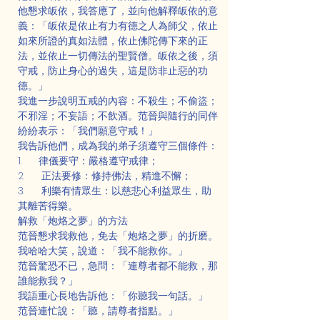
他懇求皈依，我答應了，並向他解釋皈依的意
義：「皈依是依止有力有德之人為師父，依止
如來所證的真如法體，依止佛陀傳下來的正
法，並依止一切傳法的聖賢僧。皈依之後，須
守戒，防止身心的過失，這是防非止惡的功
德。」
我進一步說明五戒的內容：不殺生；不偷盜；
不邪淫；不妄語；不飲酒。范晉與隨行的同伴
紛紛表示：「我們願意守戒！」
我告訴他們，成為我的弟子須遵守三個條件：
1.      律儀要守：嚴格遵守戒律；
2.      正法要修：修持佛法，精進不懈；
3.      利樂有情眾生：以慈悲心利益眾生，助
其離苦得樂。
解救「炮烙之夢」的方法
范晉懇求我救他，免去「炮烙之夢」的折磨。
我哈哈大笑，說道：「我不能救你。」
范晉驚恐不已，急問：「連尊者都不能救，那
誰能救我？」
我語重心長地告訴他：「你聽我一句話。」
范晉連忙說：「聽，請尊者指點。」