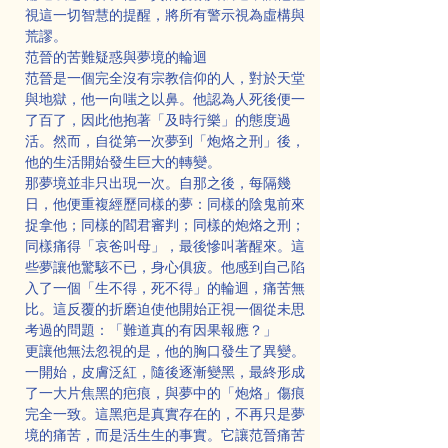
視這一切智慧的提醒，將所有警示視為虛構與
荒謬。
范晉的苦難疑惑與夢境的輪迴
范晉是一個完全沒有宗教信仰的人，對於天堂
與地獄，他一向嗤之以鼻。他認為人死後便一
了百了，因此他抱著「及時行樂」的態度過
活。然而，自從第一次夢到「炮烙之刑」後，
他的生活開始發生巨大的轉變。
那夢境並非只出現一次。自那之後，每隔幾
日，他便重複經歷同樣的夢：同樣的陰鬼前來
捉拿他；同樣的閻君審判；同樣的炮烙之刑；
同樣痛得「哀爸叫母」，最後慘叫著醒來。這
些夢讓他驚駭不已，身心俱疲。他感到自己陷
入了一個「生不得，死不得」的輪迴，痛苦無
比。這反覆的折磨迫使他開始正視一個從未思
考過的問題：「難道真的有因果報應？」
更讓他無法忽視的是，他的胸口發生了異變。
一開始，皮膚泛紅，隨後逐漸變黑，最終形成
了一大片焦黑的疤痕，與夢中的「炮烙」傷痕
完全一致。這黑疤是真實存在的，不再只是夢
境的痛苦，而是活生生的事實。它讓范晉痛苦