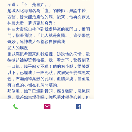
示道：「不，是盧姓。」
趙城因此尋遍名為「盧」的醫師，無論中醫、
西醫，皆未能治癒他的病。後來，他再次夢見
神農大帝，夢境更加奇異：
神農大帝親自帶他到我盧勝彥的家門口，推開
門，指著我說：「此人就是良醫。」這夢果然
奇妙，連神農大帝都親自推薦我。
驚人的病況
趙城滿懷希望來到我這裡，訴說他的病情，最
後掀起褲腳讓我檢視。我一看之下，驚得倒吸
一口氣，幾乎站立不穩！他的右小腿，從膝蓋
以下，已爛成了一團泥狀，皮膚完全變成黑灰
色，布滿如蜂巢般的孔洞，血膿淋漓，甚至還
有白色的小蛆在孔洞間蠕動。
那條腿，幾乎已爛到骨頭，腐臭難聞，腥氣撲
鼻。我差點當場作嘔，強忍著才穩住心神，但
心中難以形容那一刻的震撼。趙城的腳，徹底
成了爛泥般的模樣，已經不能稱之為人類的肢
體。
面對這樣的病情，我深知情況棘手，神農大帝
的指引雖讓趙城找到了我，但如何運用符法與