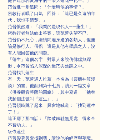
他在達那郭夏海中的一朵大蓮花中化生。」
范晉進一步追問：「什麼時候的事情？」
密教行者嘆了口氣，回答：「這已是久遠的年
代，我也不清楚。」
范晉憤然道：「我問的是現代人——蓮生！」
密教行者無法給出答案，讓范晉失望不已。
范晉仍不死心，繼續問遍身邊的各類人，但無
論是修行人、僧侶，還是其他有學識之人，沒
有人能回答他的問題。
「蓮生」這個名字，對眾人來說仿佛虛無縹
緲，令范晉陷入深深的迷茫與焦躁之中。
范晉找到蓮生
有一天，范晉遇人推薦一本名為《靈機神算漫
談》的書。他翻到第十七頁，讀到一篇文章
《供養觀音菩薩的因緣》，其中寫道：「祂替
我起個法號叫『蓮生』。」
范晉頓時跳了起來，興奮地喊道：「找到蓮生
了！」
這正應了那句話：「踏破鐵鞋無覓處，得來全
不費功夫。」
皈依蓮生
范晉帶著興奮找到我，訴說他的經歷與夢境。