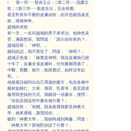
1.      第一符——發炎立止；2.第二符——流膿立
乾；3.第三符——新皮生出，完全痊癒。
甚至對長年不癒的皮膚頑疾，此符也能迅速見
效，堪稱神奇。
趙城的求助
有一天，一名叫趙城的男子來求治。他神色哀
苦，滿面愁容。我問道：「誰介紹你來的？」
趙城回答：「神明。」
聽到此話，我不禁笑了，問道：「神明？」
趙城正色道：「確實是神明。我這皮膚病已經
十年了，走遍全省皮膚科，任何藥都用過了，
中醫、西醫、秘方，統統嘗試，始終沒有起
色。」
他接著詳細列出自己用過的藥方，包含各種中
藥材如桃仁、大黃、薄荷、乳香等，甚至講述
服用與塗抹的方式。我聽得一頭霧水，便問：
「你告訴我這些中藥名做什麼？」
趙城回答：「有關。因為夜裡我夢見神農大
帝，祂來通報，讓我找你。」
聽到「神農大帝」，我頓時感到興趣，問道：
「神農大帝？那祂對你說了什麼？」