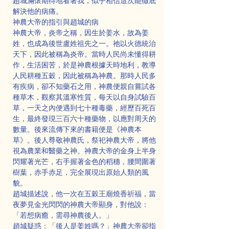
趙城滿懷期待地看著我，似乎相信這次能徹底
解決他的病痛。
神農大帝的指引與趙城的病
神農大帝，炎帝之稱，因生於姜水，故為姜
姓，也成為後世盧姓祖先之一。祂以火德統治
天下，因此被稱為炎帝。當時人民尚未懂得耕
作，生活困苦，於是神農根據天時地利，教導
人民耕種五穀，因此被稱為神農。那時人民多
有疾病，卻不知藥石之用，神農便親自嘗試各
種草木，觀察其溫寒性質，每天以自身試驗百
草，一天之內便遇到七十種毒藥，經歷百死百
生，最終發現三百六十種藥物，以應對周天的
數量。後來流傳下來的書籍便是《神農本
草》。後人尊敬神農氏，祭祀神農大帝，將他
視為農業和醫藥之神。神農大帝的金身上半身
閃耀著光芒，右手握著金色的稻穗，腰間圍著
樹葉，赤手赤足，完全展現出原始人類的風
貌。
趙城描述說，他一次在五穀王廟燒香祈福，當
夜夢見金光閃閃的神農大帝顯身，對他說：
「若想病癒，需尋神農後人。」
趙城疑惑：「後人是姜姓嗎？」神農大帝卻指