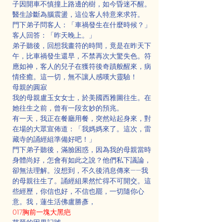
子因開車不慎撞上路邊的樹，如今昏迷不醒。
醫生診斷為腦震盪，這位客人特意來求符。
門下弟子問客人：「車禍發生在什麼時候？」
客人回答：「昨天晚上。」
弟子聽後，回想我畫符的時間，竟是在昨天下
午，比車禍發生還早，不禁再次大驚失色。符
應如神，客人的兒子在獲符後奇蹟般醒來，病
情痊癒。這一切，無不讓人感嘆大靈驗！
母親的圓寂
我的母親盧玉女女士，於美國西雅圖往生。在
她往生之前，曾有一段玄妙的預兆。
有一天，我正在餐廳用餐，突然站起身來，對
在場的大眾宣佈道：「我媽媽來了。這次，雷
藏寺的誦經組準備好吧！」
門下弟子聽後，滿臉困惑，因為我的母親當時
身體尚好，怎會有如此之說？他們私下議論，
卻無法理解。沒想到，不久後消息傳來——我
的母親往生了。誦經組果然忙得不可開交。這
些經歷，你信也好，不信也罷，一切隨你心
意。我，蓮生活佛盧勝彥，
017胸前一塊大黑疤