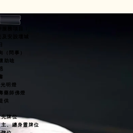
寺服務項目：
開光及安設壇城
水擇日
咨詢（問事）
關懷助唸
惑
書
燈/光明燈
延壽藥師佛燈
殿提供
塔
祖先牌位
債主、纏身靈牌位
靈牌位