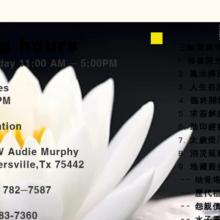
g hours
三輪雷藏
1. 佛像
day 11:00 AM ─ 5:00PM
2. 風
3. 人生
ties
PM
4. 臨終
5. 求簽解
ation
6. 助印經
7. 太歲
W Audie Murphy
8. 消災
sville,Tx 75442
9. 地藏
-- 纳骨
) 782─7587
-- 歷代
-- 怨親
883-7360
-- 水子