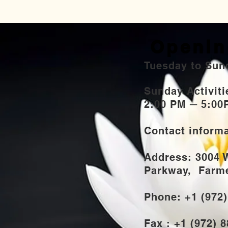
Openin
Tuesday to Sun
Sunday Activi
2:00 PM ─ 5:00
Contact inform
Address: 3004 
Parkway,
Farmer
Phone: +1 (972
Fax : +1 (972) 