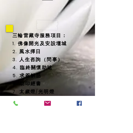
三輪雷藏寺服務項目：
1. 佛像開光及安設壇城
2. 風水擇日
3. 人生咨詢（問事）
4. 臨終關懷助唸
5. 求簽解惑
6. 助印經書
7. 太歲燈/光明燈
8. 消災延壽藥師佛燈
9. 地藏殿提供
-- 纳骨塔
-- 歷代祖先牌位
-- 怨親債主、纏身靈牌位