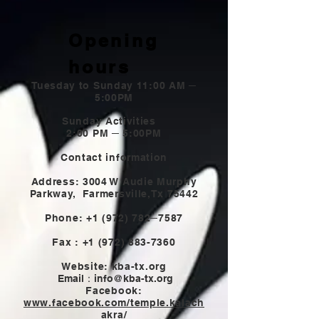
Opening
hours
Tuesday to Sunday 11:00 AM ─
5:00PM
Sunday Activities
2:00 PM ─ 5:00PM
Contact information
Address: 3004 W Audie Murphy
Parkway,
Farmersville,Tx 75442
Phone:
+1 (972) 782
─7587
Fax :
+1 (972) 883-7360
Website: kba-tx.org
Email：
info@kba-tx.org
Facebook:
www.facebook.com/temple.kalach
akra/