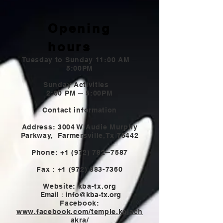
Opening
hours
Tuesday to Sunday 11:00 AM ─
5:00PM
Sunday Activities
2:00 PM ─ 5:00PM
Contact information
Address: 3004 W Audie Murphy
Parkway,
Farmersville,Tx 75442
Phone:
+1 (972) 782
─7587
Fax :
+1 (972) 883-7360
Website: kba-tx.org
Email：
info@kba-tx.org
Facebook:
www.facebook.com/temple.kalach
akra/