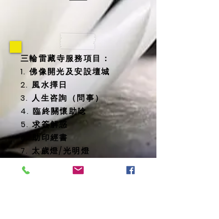
三輪雷藏寺服務項目：
1. 佛像開光及安設壇城
2. 風水擇日
3. 人生咨詢（問事）
4. 臨終關懷助唸
5. 求簽解惑
6. 助印經書
7. 太歲燈/光明燈
8. 消災延壽藥師佛燈
9. 地藏殿提供
-- 纳骨塔
-- 歷代祖先牌位
-- 怨親債主、纏身靈牌位