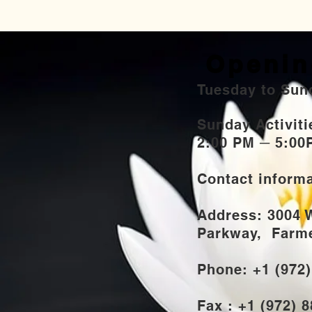
Openin
Tuesday to Sun
Sunday Activi
2:00 PM ─ 5:00
Contact inform
Address: 3004 
Parkway,
Farmer
Phone: +1 (972
Fax : +1 (972) 