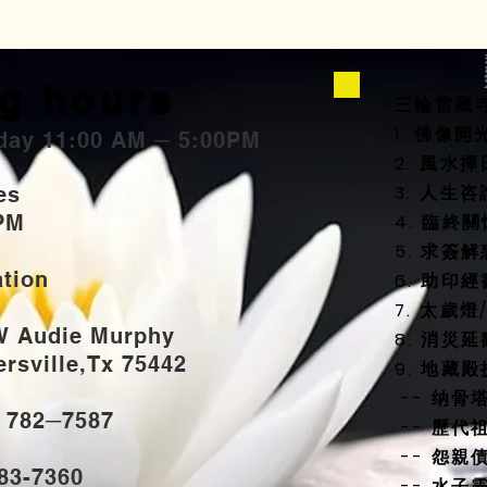
g hours
三輪雷藏
1. 佛像
day 11:00 AM ─ 5:00PM
2. 風
3. 人生
ties
PM
4. 臨終
5. 求簽解
ation
6. 助印經
7. 太歲
W Audie Murphy
8. 消災
sville,Tx 75442
9. 地藏
-- 纳骨
) 782─7587
-- 歷代
-- 怨親
883-7360
-- 水子