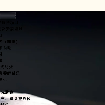
寺服務項目：
開光及安設壇城
水擇日
咨詢（問事）
關懷助唸
惑
書
燈/光明燈
延壽藥師佛燈
殿提供
塔
祖先牌位
債主、纏身靈牌位
靈牌位