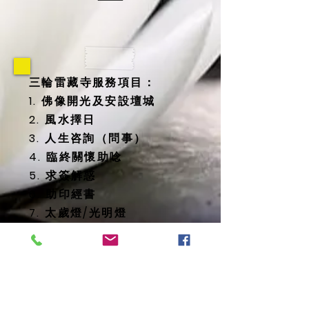
三輪雷藏寺服務項目：
1. 佛像開光及安設壇城
2. 風水擇日
3. 人生咨詢（問事）
4. 臨終關懷助唸
5. 求簽解惑
6. 助印經書
7. 太歲燈/光明燈
8. 消災延壽藥師佛燈
9. 地藏殿提供
-- 纳骨塔
-- 歷代祖先牌位
-- 怨親債主、纏身靈牌位