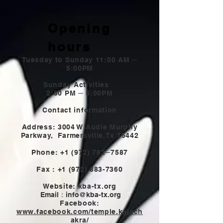
Opening
hours
Tuesday to Sunday 11:00 AM ─
5:00PM
Sunday Activities
2:00 PM ─ 5:00PM
Contact information
Address: 3004 W Audie Murphy
Parkway,
Farmersville,Tx 75442
Phone:
+1 (972) 782
─7587
Fax :
+1 (972) 883-7360
Website: kba-tx.org
Email：
info@kba-tx.org
Facebook:
www.facebook.com/temple.kalach
akra/